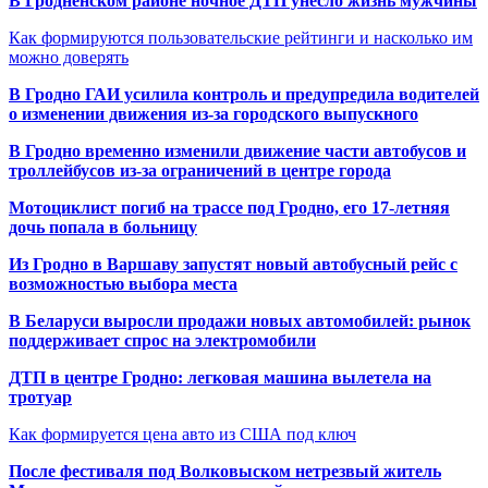
В Гродненском районе ночное ДТП унесло жизнь мужчины
Как формируются пользовательские рейтинги и насколько им
можно доверять
В Гродно ГАИ усилила контроль и предупредила водителей
о изменении движения из-за городского выпускного
В Гродно временно изменили движение части автобусов и
троллейбусов из-за ограничений в центре города
Мотоциклист погиб на трассе под Гродно, его 17-летняя
дочь попала в больницу
Из Гродно в Варшаву запустят новый автобусный рейс с
возможностью выбора места
В Беларуси выросли продажи новых автомобилей: рынок
поддерживает спрос на электромобили
ДТП в центре Гродно: легковая машина вылетела на
тротуар
Как формируется цена авто из США под ключ
После фестиваля под Волковыском нетрезвый житель