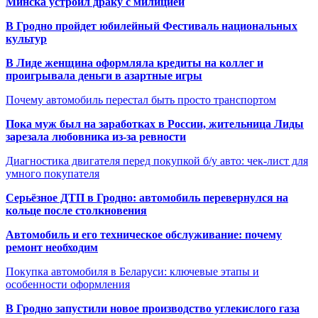
Минска устроил драку с милицией
В Гродно пройдет юбилейный Фестиваль национальных
культур
В Лиде женщина оформляла кредиты на коллег и
проигрывала деньги в азартные игры
Почему автомобиль перестал быть просто транспортом
Пока муж был на заработках в России, жительница Лиды
зарезала любовника из-за ревности
Диагностика двигателя перед покупкой б/у авто: чек-лист для
умного покупателя
Серьёзное ДТП в Гродно: автомобиль перевернулся на
кольце после столкновения
Автомобиль и его техническое обслуживание: почему
ремонт необходим
Покупка автомобиля в Беларуси: ключевые этапы и
особенности оформления
В Гродно запустили новое производство углекислого газа