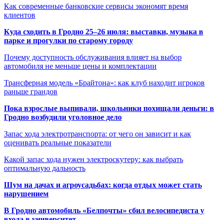
Как современные банковские сервисы экономят время
клиентов
Куда сходить в Гродно 25–26 июля: выставки, музыка в
парке и прогулки по старому городу
Почему доступность обслуживания влияет на выбор
автомобиля не меньше цены и комплектации
Трансферная модель «Брайтона»: как клуб находит игроков
раньше грандов
Пока взрослые выпивали, школьники похищали деньги: в
Гродно возбудили уголовное дело
Запас хода электротранспорта: от чего он зависит и как
оценивать реальные показатели
Какой запас хода нужен электроскутеру: как выбрать
оптимальную дальность
Шум на дачах и агроусадьбах: когда отдых может стать
нарушением
В Гродно автомобиль «Белпочты» сбил велосипедиста у
входа в университет