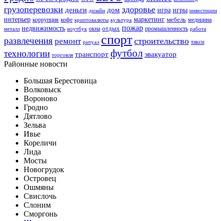
грузоперевозки
здоровье
деньги
дом
игра
игры
дизайн
инвестиции
интерьер
маркетинг
мебель
коррупция
кофе
медицина
криптовалюты
культура
пожар
недвижимость
отдых
окна
промышленность
металл
ноутбук
работа
спорт
развлечения
строительство
ремонт
такси
ритуал
футбол
технологии
транспорт
эвакуатор
торговля
Районные новости
Большая Берестовица
Волковыск
Вороново
Гродно
Дятлово
Зельва
Ивье
Кореличи
Лида
Мосты
Новогрудок
Островец
Ошмяны
Свислочь
Слоним
Сморгонь