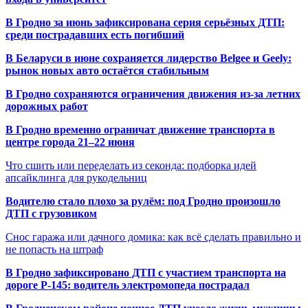
В Гродно за июнь зафиксирована серия серьёзных ДТП:
среди пострадавших есть погибший
В Беларуси в июне сохраняется лидерство Belgee и Geely:
рынок новых авто остаётся стабильным
В Гродно сохраняются ограничения движения из-за летних
дорожных работ
В Гродно временно ограничат движение транспорта в
центре города 21–22 июня
Что сшить или переделать из секонда: подборка идей
апсайклинга для рукодельниц
Водителю стало плохо за рулём: под Гродно произошло
ДТП с грузовиком
Снос гаража или дачного домика: как всё сделать правильно и
не попасть на штраф
В Гродно зафиксировано ДТП с участием транспорта на
дороге Р-145: водитель электромопеда пострадал