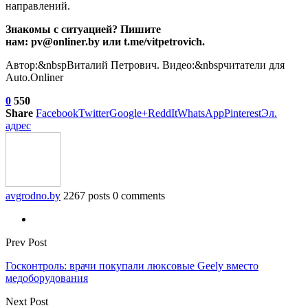
направлений.
Знакомы с ситуацией? Пишите
нам: pv@onliner.by или t.me/vitpetrovich.
Автор:&nbspВиталий Петрович. Видео:&nbspчитатели для
Auto.Onliner
0
550
Share
Facebook
Twitter
Google+
ReddIt
WhatsApp
Pinterest
Эл.
адрес
avgrodno.by
2267 posts
0 comments
Prev Post
Госконтроль: врачи покупали люксовые Geely вместо
медоборудования
Next Post