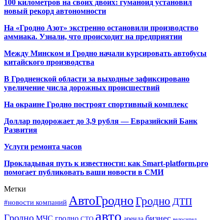
100 километров на своих двоих: гуманоид установил
новый рекорд автономности
На «Гродно Азот» экстренно остановили производство
аммиака. Узнали, что происходит на предприятии
Между Минском и Гродно начали курсировать автобусы
китайского производства
В Гродненской области за выходные зафиксировано
увеличение числа дорожных происшествий
На окраине Гродно построят спортивный
комплекс
Доллар подорожает до 3,9 рубля — Евразийский Банк
Развития
Услуги ремонта часов
Прокладывая путь к известности: как Smart-platform.pro
помогает публиковать ваши новости в СМИ
Метки
АвтоГродно
Гродно
ДТП
#новости компаний
авто
Гродно
бизнес
МЧС гродно
аренда
СТО
велосипед