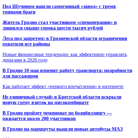
Под Щучином нашли самогонный «завод» с тремя
тоннами браги
Житель Гродно стал участником «спецоперации» и
лишился свыше сорока шести тысяч рублей
Леса под запретом: в Гродненской области ограничения
охватили все районы
Новые финансовые тенденции: как эффективно управлять
деньгами в 2026 году
В Гродно 10 мая изменят работу транспорта: подробности
для пассажиров
Как работает эффект «первого впечатления» в интернете
Не единичный случай: в Брестской области вскрыли
новую схему взяток на мясокомбинате
В Гродно пройдет чемпионат по бодибилдингу —
ожидается около 200 участников
В Гродно на маршруты вышли новые автобусы МАЗ