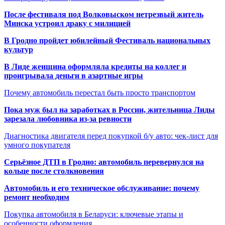
После фестиваля под Волковыском нетрезвый житель
Минска устроил драку с милицией
В Гродно пройдет юбилейный Фестиваль национальных
культур
В Лиде женщина оформляла кредиты на коллег и
проигрывала деньги в азартные игры
Почему автомобиль перестал быть просто транспортом
Пока муж был на заработках в России, жительница Лиды
зарезала любовника из-за ревности
Диагностика двигателя перед покупкой б/у авто: чек-лист для
умного покупателя
Серьёзное ДТП в Гродно: автомобиль перевернулся на
кольце после столкновения
Автомобиль и его техническое обслуживание: почему
ремонт необходим
Покупка автомобиля в Беларуси: ключевые этапы и
особенности оформления