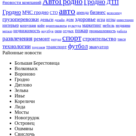
АвтоГродно
Гродно
ДТП
#новости компаний
авто
Гродно
бизнес
МЧС гродно
аренда
СТО
велосипед
грузоперевозки
здоровье
деньги
дом
игра
игры
дизайн
инвестиции
интерьер
маркетинг
мебель
коррупция
кофе
медицина
криптовалюты
культура
пожар
недвижимость
отдых
окна
промышленность
металл
ноутбук
работа
спорт
развлечения
строительство
ремонт
такси
ритуал
футбол
технологии
транспорт
эвакуатор
торговля
Районные новости
Большая Берестовица
Волковыск
Вороново
Гродно
Дятлово
Зельва
Ивье
Кореличи
Лида
Мосты
Новогрудок
Островец
Ошмяны
Свислочь