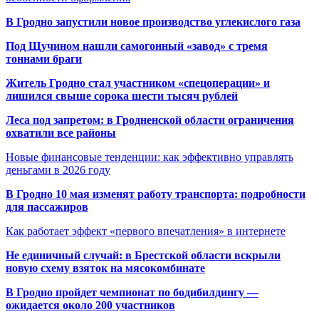
В Гродно запустили новое производство углекислого газа
Под Щучином нашли самогонный «завод» с тремя
тоннами браги
Житель Гродно стал участником «спецоперации» и
лишился свыше сорока шести тысяч рублей
Леса под запретом: в Гродненской области ограничения
охватили все районы
Новые финансовые тенденции: как эффективно управлять
деньгами в 2026 году
В Гродно 10 мая изменят работу транспорта: подробности
для пассажиров
Как работает эффект «первого впечатления» в интернете
Не единичный случай: в Брестской области вскрыли
новую схему взяток на мясокомбинате
В Гродно пройдет чемпионат по бодибилдингу —
ожидается около 200 участников