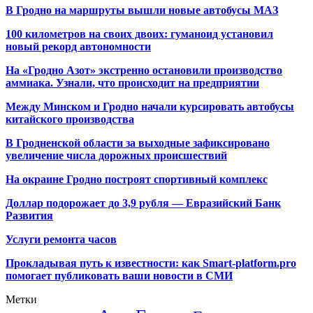
В Гродно на маршруты вышли новые автобусы МАЗ
100 километров на своих двоих: гуманоид установил
новый рекорд автономности
На «Гродно Азот» экстренно остановили производство
аммиака. Узнали, что происходит на предприятии
Между Минском и Гродно начали курсировать автобусы
китайского производства
В Гродненской области за выходные зафиксировано
увеличение числа дорожных происшествий
На окраине Гродно построят спортивный
комплекс
Доллар подорожает до 3,9 рубля — Евразийский Банк
Развития
Услуги ремонта часов
Прокладывая путь к известности: как Smart-platform.pro
помогает публиковать ваши новости в СМИ
Метки