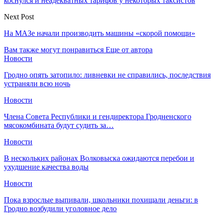
коснулся и неадекватных тарифов у некоторых таксистов
Next Post
На МАЗе начали производить машины «скорой помощи»
Вам также могут понравиться
Еще от автора
Новости
Гродно опять затопило: ливневки не справились, последствия
устраняли всю ночь
Новости
Члена Совета Республики и гендиректора Гродненского
мясокомбината будут судить за…
Новости
В нескольких районах Волковыска ожидаются перебои и
ухудшение качества воды
Новости
Пока взрослые выпивали, школьники похищали деньги: в
Гродно возбудили уголовное дело