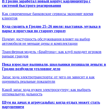
В Гродно заработал новый корпус кардиоцентра с
системой быстрого реагирования
Как современные банковские сервисы экономят время
клиентов
Куда сходить в Гродно 25–26 июля: выставки, музыка в
парке и прогулки по старому городу
Почему доступность обслуживания влияет на выбор
автомобиля не меньше цены и комплектации
Трансферная модель «Брайтона»: как клуб находит игроков
раньше грандов
Пока взрослые выпивали, школьники похищали деньги: в
Гродно возбудили уголовное дело
Запас хода электротранспорта: от чего он зависит и как
оценивать реальные показатели
Какой запас хода нужен электроскутеру: как выбрать
оптимальную дальность
Шум на дачах и агроусадьбах: когда отдых может стать
нарушением