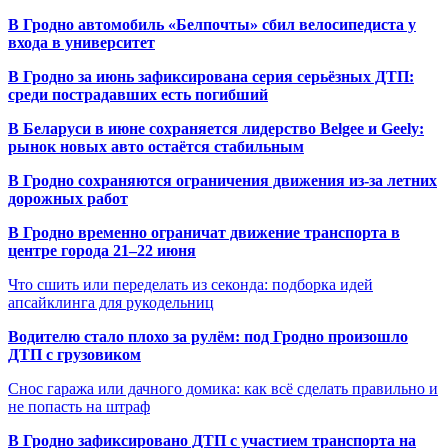
В Гродно автомобиль «Белпочты» сбил велосипедиста у
входа в университет
В Гродно за июнь зафиксирована серия серьёзных ДТП:
среди пострадавших есть погибший
В Беларуси в июне сохраняется лидерство Belgee и Geely:
рынок новых авто остаётся стабильным
В Гродно сохраняются ограничения движения из-за летних
дорожных работ
В Гродно временно ограничат движение транспорта в
центре города 21–22 июня
Что сшить или переделать из секонда: подборка идей
апсайклинга для рукодельниц
Водителю стало плохо за рулём: под Гродно произошло
ДТП с грузовиком
Снос гаража или дачного домика: как всё сделать правильно и
не попасть на штраф
В Гродно зафиксировано ДТП с участием транспорта на