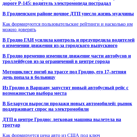
дороге Р-145: водитель электромопеда пострадал
В Гродненском районе ночное ДТП унесло жизнь мужчины
Как формируются пользовательские рейтинги и насколько им
можно доверять
В Гродно ГАИ усилила контроль и предупредила водителей
о изменении движения из-за городского выпускного
В Гродно временно изменили движение части автобусов и
троллейбусов из-за ограничений в центре города
Мотоциклист погиб на трассе под Гродно, его 17-летняя
дочь попала в больницу
Из Гродно в Варшаву запустят новый автобусный рейс с
возможностью выбора места
В Беларуси выросли продажи новых автомобилей: рынок
поддерживает спрос на электромобили
ДТП в центре Гродно: легковая машина вылетела на
тротуар
Как формируется цена авто из США под ключ