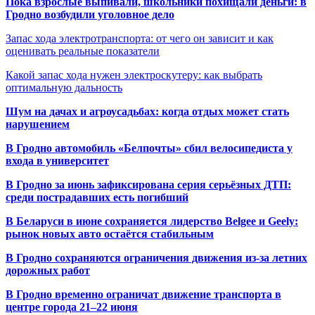
Пока взрослые выпивали, школьники похищали деньги: в
Гродно возбудили уголовное дело
Запас хода электротранспорта: от чего он зависит и как
оценивать реальные показатели
Какой запас хода нужен электроскутеру: как выбрать
оптимальную дальность
Шум на дачах и агроусадьбах: когда отдых может стать
нарушением
В Гродно автомобиль «Белпочты» сбил велосипедиста у
входа в университет
В Гродно за июнь зафиксирована серия серьёзных ДТП:
среди пострадавших есть погибший
В Беларуси в июне сохраняется лидерство Belgee и Geely:
рынок новых авто остаётся стабильным
В Гродно сохраняются ограничения движения из-за летних
дорожных работ
В Гродно временно ограничат движение транспорта в
центре города 21–22 июня