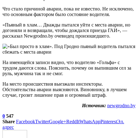
Что стало причиной аварии, пока не известно. Не исключено,
что основным фактором было состояние водителя.
«Пьяный в хлам… Дважды пытался уйти с места аварии, но
догоняли и возвращали, чтобы дождался приезда ГАИ», —
рассказал Newgrodno.by очевидец произошедшего.
На имеющейся записи видно, что водителю «Гольфа» с
трудом даются слова. Пояснить, почему он выпившим сел за
руль, мужчина так и не смог.
На место происшествия выезжали инспекторы.
Обстоятельства аварии выясняются. Виновнику, в лучшем
случае, грозит лишение прав и огромный штраф.
Источник:
newgrodno.by
0
547
Share
Facebook
Twitter
Google+
ReddIt
WhatsApp
Pinterest
Эл.
адрес