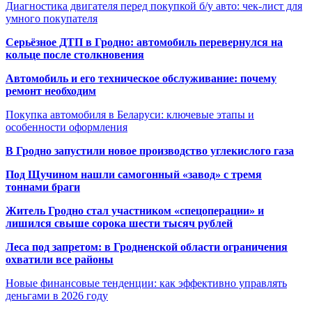
Диагностика двигателя перед покупкой б/у авто: чек-лист для
умного покупателя
Серьёзное ДТП в Гродно: автомобиль перевернулся на
кольце после столкновения
Автомобиль и его техническое обслуживание: почему
ремонт необходим
Покупка автомобиля в Беларуси: ключевые этапы и
особенности оформления
В Гродно запустили новое производство углекислого газа
Под Щучином нашли самогонный «завод» с тремя
тоннами браги
Житель Гродно стал участником «спецоперации» и
лишился свыше сорока шести тысяч рублей
Леса под запретом: в Гродненской области ограничения
охватили все районы
Новые финансовые тенденции: как эффективно управлять
деньгами в 2026 году