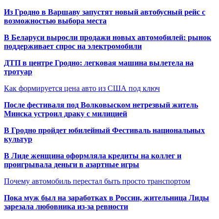
Из Гродно в Варшаву запустят новый автобусный рейс с
возможностью выбора места
В Беларуси выросли продажи новых автомобилей: рынок
поддерживает спрос на электромобили
ДТП в центре Гродно: легковая машина вылетела на
тротуар
Как формируется цена авто из США под ключ
После фестиваля под Волковыском нетрезвый житель
Минска устроил драку с милицией
В Гродно пройдет юбилейный Фестиваль национальных
культур
В Лиде женщина оформляла кредиты на коллег и
проигрывала деньги в азартные игры
Почему автомобиль перестал быть просто транспортом
Пока муж был на заработках в России, жительница Лиды
зарезала любовника из-за ревности