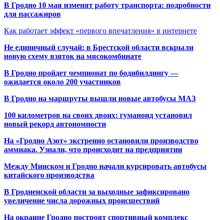
В Гродно 10 мая изменят работу транспорта: подробности
для пассажиров
Как работает эффект «первого впечатления» в интернете
Не единичный случай: в Брестской области вскрыли
новую схему взяток на мясокомбинате
В Гродно пройдет чемпионат по бодибилдингу —
ожидается около 200 участников
В Гродно на маршруты вышли новые автобусы МАЗ
100 километров на своих двоих: гуманоид установил
новый рекорд автономности
На «Гродно Азот» экстренно остановили производство
аммиака. Узнали, что происходит на предприятии
Между Минском и Гродно начали курсировать автобусы
китайского производства
В Гродненской области за выходные зафиксировано
увеличение числа дорожных происшествий
На окраине Гродно построят спортивный
комплекс