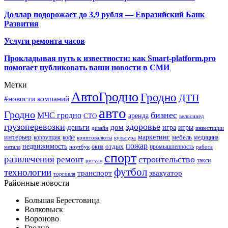
Доллар подорожает до 3,9 рубля — Евразийский Банк
Развития
Услуги ремонта часов
Прокладывая путь к известности: как Smart-platform.pro
помогает публиковать ваши новости в СМИ
Метки
АвтоГродно
Гродно
ДТП
#новости компаний
авто
Гродно
бизнес
МЧС гродно
аренда
СТО
велосипед
грузоперевозки
здоровье
деньги
дом
игра
игры
дизайн
инвестиции
интерьер
маркетинг
мебель
коррупция
кофе
медицина
криптовалюты
культура
пожар
недвижимость
отдых
окна
промышленность
металл
ноутбук
работа
спорт
развлечения
строительство
ремонт
такси
ритуал
футбол
технологии
транспорт
эвакуатор
торговля
Районные новости
Большая Берестовица
Волковыск
Вороново
Гродно