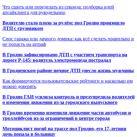
Что сшить или переделать из секонда: подборка идей
апсайклинга для рукодельниц
Водителю стало плохо за рулём: под Гродно произошло
ДТП с грузовиком
Снос гаража или дачного домика: как всё сделать правильно и
не попасть на штраф
В Гродно зафиксировано ДТП с участием транспорта на
дороге Р-145: водитель электромопеда пострадал
В Гродненском районе ночное ДТП унесло жизнь мужчины
Как формируются пользовательские рейтинги и насколько им
можно доверять
В Гродно ГАИ усилила контроль и предупредила водителей
о изменении движения из-за городского выпускного
В Гродно временно изменили движение части автобусов и
троллейбусов из-за ограничений в центре города
Мотоциклист погиб на трассе под Гродно, его 17-летняя
дочь попала в больницу