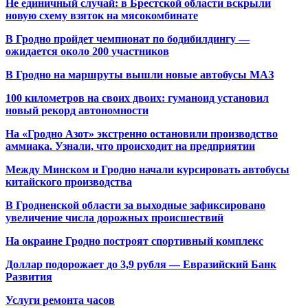
Не единичный случай: в Брестской области вскрыли
новую схему взяток на мясокомбинате
В Гродно пройдет чемпионат по бодибилдингу —
ожидается около 200 участников
В Гродно на маршруты вышли новые автобусы МАЗ
100 километров на своих двоих: гуманоид установил
новый рекорд автономности
На «Гродно Азот» экстренно остановили производство
аммиака. Узнали, что происходит на предприятии
Между Минском и Гродно начали курсировать автобусы
китайского производства
В Гродненской области за выходные зафиксировано
увеличение числа дорожных происшествий
На окраине Гродно построят спортивный
комплекс
Доллар подорожает до 3,9 рубля — Евразийский Банк
Развития
Услуги ремонта часов