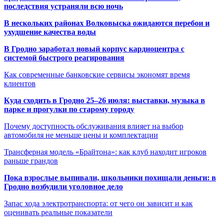
последствия устраняли всю ночь
В нескольких районах Волковыска ожидаются перебои и
ухудшение качества воды
В Гродно заработал новый корпус кардиоцентра с
системой быстрого реагирования
Как современные банковские сервисы экономят время
клиентов
Куда сходить в Гродно 25–26 июля: выставки, музыка в
парке и прогулки по старому городу
Почему доступность обслуживания влияет на выбор
автомобиля не меньше цены и комплектации
Трансферная модель «Брайтона»: как клуб находит игроков
раньше грандов
Пока взрослые выпивали, школьники похищали деньги: в
Гродно возбудили уголовное дело
Запас хода электротранспорта: от чего он зависит и как
оценивать реальные показатели