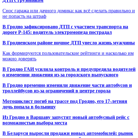
ДТП с грузовиком
Снос гаража или дачного домика: как всё сделать правильно и
не попасть на штраф
В Гродно зафиксировано ДТП с участием транспорта на
дороге Р-145: водитель электромопеда пострадал
В Гродненском районе ночное ДТП унесло жизнь мужчины
Как формируются пользовательские рейтинги и насколько им
можно доверять
В Гродно ГАИ усилила контроль и предупредила водителей
о изменении движения из-за городского выпускного
В Гродно временно изменили движение части автобусов и
троллейбусов из-за ограничений в центре города
Мотоциклист погиб на трассе под Гродно, его 17-летняя
дочь попала в больницу
Из Гродно в Варшаву запустят новый автобусный рейс с
возможностью выбора места
В Беларуси выросли продажи новых автомобилей: рынок