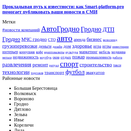
Прокладывая путь к известности: как Smart-platform.pro
помогает публиковать ваши новости в СМИ
Метки
АвтоГродно
Гродно
ДТП
#новости компаний
авто
Гродно
бизнес
МЧС гродно
аренда
СТО
велосипед
грузоперевозки
здоровье
деньги
дом
игра
игры
дизайн
инвестиции
интерьер
маркетинг
мебель
коррупция
кофе
медицина
криптовалюты
культура
пожар
недвижимость
отдых
окна
промышленность
металл
ноутбук
работа
спорт
развлечения
строительство
ремонт
такси
ритуал
футбол
технологии
транспорт
эвакуатор
торговля
Районные новости
Большая Берестовица
Волковыск
Вороново
Гродно
Дятлово
Зельва
Ивье
Кореличи
Лида