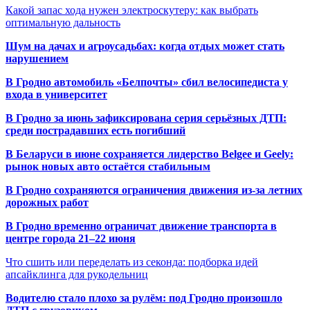
Какой запас хода нужен электроскутеру: как выбрать
оптимальную дальность
Шум на дачах и агроусадьбах: когда отдых может стать
нарушением
В Гродно автомобиль «Белпочты» сбил велосипедиста у
входа в университет
В Гродно за июнь зафиксирована серия серьёзных ДТП:
среди пострадавших есть погибший
В Беларуси в июне сохраняется лидерство Belgee и Geely:
рынок новых авто остаётся стабильным
В Гродно сохраняются ограничения движения из-за летних
дорожных работ
В Гродно временно ограничат движение транспорта в
центре города 21–22 июня
Что сшить или переделать из секонда: подборка идей
апсайклинга для рукодельниц
Водителю стало плохо за рулём: под Гродно произошло