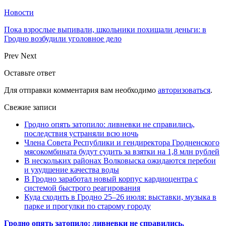
Новости
Пока взрослые выпивали, школьники похищали деньги: в
Гродно возбудили уголовное дело
Prev
Next
Оставьте ответ
Для отправки комментария вам необходимо
авторизоваться
.
Свежие записи
Гродно опять затопило: ливневки не справились,
последствия устраняли всю ночь
Члена Совета Республики и гендиректора Гродненского
мясокомбината будут судить за взятки на 1,8 млн рублей
В нескольких районах Волковыска ожидаются перебои
и ухудшение качества воды
В Гродно заработал новый корпус кардиоцентра с
системой быстрого реагирования
Куда сходить в Гродно 25–26 июля: выставки, музыка в
парке и прогулки по старому городу
Гродно опять затопило: ливневки не справились,