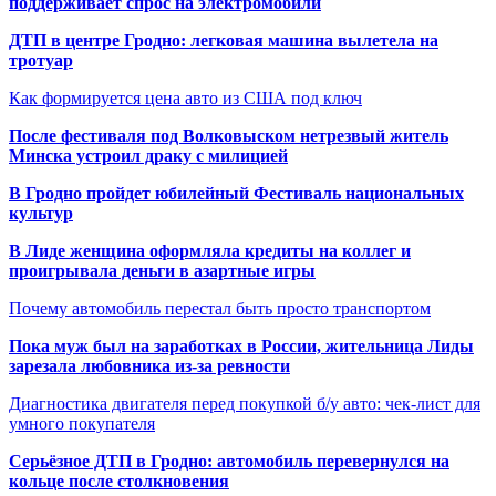
поддерживает спрос на электромобили
ДТП в центре Гродно: легковая машина вылетела на
тротуар
Как формируется цена авто из США под ключ
После фестиваля под Волковыском нетрезвый житель
Минска устроил драку с милицией
В Гродно пройдет юбилейный Фестиваль национальных
культур
В Лиде женщина оформляла кредиты на коллег и
проигрывала деньги в азартные игры
Почему автомобиль перестал быть просто транспортом
Пока муж был на заработках в России, жительница Лиды
зарезала любовника из-за ревности
Диагностика двигателя перед покупкой б/у авто: чек-лист для
умного покупателя
Серьёзное ДТП в Гродно: автомобиль перевернулся на
кольце после столкновения