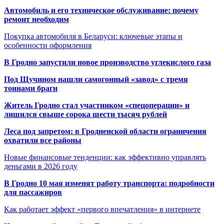
Автомобиль и его техническое обслуживание: почему
ремонт необходим
Покупка автомобиля в Беларуси: ключевые этапы и
особенности оформления
В Гродно запустили новое производство углекислого газа
Под Щучином нашли самогонный «завод» с тремя
тоннами браги
Житель Гродно стал участником «спецоперации» и
лишился свыше сорока шести тысяч рублей
Леса под запретом: в Гродненской области ограничения
охватили все районы
Новые финансовые тенденции: как эффективно управлять
деньгами в 2026 году
В Гродно 10 мая изменят работу транспорта: подробности
для пассажиров
Как работает эффект «первого впечатления» в интернете