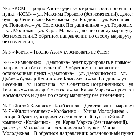
№ 2 «КСМ – Гродно Азот» будет курсировать: остановочный
пункт «КСМ» – ул. Максима Горького (без изменений), далее:
бульвар Ленинского Комсомола –ул. Болдина – ул. Весенняя –
ул. Поповича – ул. Советских Пограничников – ул. Горновых
– ул. Мостовая – ул. Карла Маркса, далее по своему маршруту
без изменений.В обратном направлении по своему маршруту
без изменений;
№ 3 «Форты – Гродно Азот» курсировать не будет;
№ 6 «Химволокно – Девятовка» будет курсировать в прямом
направлении без изменений. В обратном направлении:
остановочный пункт «Девятовка» – ул. Дзержинского – ул.
Дубко – бульвар Ленинского Комсомола – ул. Болдина – ул.
Весенняя – ул. Поповича – ул. Советских Пограничников – ул.
Горновых – площадь Советская – ул. Карла Маркса – проспект
Космонавтов и далее по своему маршруту без изменений;
№ 7 «Жилой Комплекс «Колбасино» – Девятовка» на маршрут
№ 7 «Жилой комплекс «Колбасино» – Улица Молодёжная»,
который будет курсировать: остановочный пункт «Жилой
комплекс «Колбасино» – ул. Карла Маркса (без изменений),
далее: ул. Молодёжная – остановочный пункт «Улица
Молодёжная». В обратном направлении: остановочный пункт