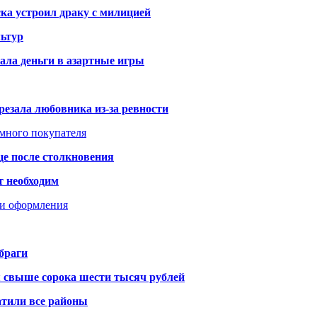
ка устроил драку с милицией
ьтур
ала деньги в азартные игры
резала любовника из-за ревности
умного покупателя
це после столкновения
т необходим
ти оформления
браги
я свыше сорока шести тысяч рублей
атили все районы