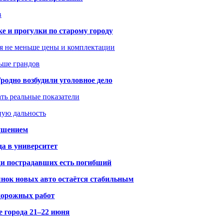
в
ке и прогулки по старому городу
я не меньше цены и комплектации
ьше грандов
одно возбудили уголовное дело
ать реальные показатели
ную дальность
рушением
да в университет
ди пострадавших есть погибший
рынок новых авто остаётся стабильным
 дорожных работ
е города 21–22 июня