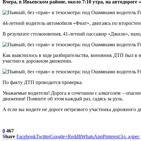
Вчера, в Ивьевском районе, около 7:10 утра, на автодор
44-летний водитель автомобиля «Фиат», двигаясь по второст
В результате столкновения, 41-летний пассажир «Джили», нах
Как выяснилось в ходе разбирательства, виновник ДТП был в н
участию в дорожном движении.
По факту ДТП проводится проверка.
Уважаемые водители! Дорога в сочетании с алкоголем – опасней
движения! Помните об этом каждый раз, садясь за руль.
А если вы видите не дороге нетрезвого участника дорожного д
0
467
Share
Facebook
Twitter
Google+
ReddIt
WhatsApp
Pinterest
Эл. адрес