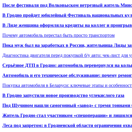
После фестиваля под Волковыском нетрезвый житель Минс
В Гродно пройдет юбилейный Фестиваль национальных кул
В Лиде женщина оформляла кредиты на коллег и проигрыв
Почему автомобиль перестал быть просто транспортом
Пока муж был на заработках в России, жительница Лиды за
Диагностика двигателя перед покупкой б/у авто: чек-лист для 
Серьёзное ДТП в Гродно: автомобиль перевернулся на коль
Автомобиль и его техническое обслуживание: почему ремон
Покупка автомобиля в Беларуси: ключевые этапы и особеннос
В Гродно запустили новое производство углекислого газа
Под Щучином нашли самогонный «завод» с тремя тоннами 
Житель Гродно стал участником «спецоперации» и лишилс
Леса под запретом: в Гродненской области ограничения охв