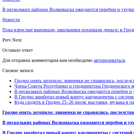
В нескольких районах Волковыска ожидаются перебои и ухудш
Новости
Пока взрослые выпивали, школьники похищали деньги: в Грод
Prev
Next
Оставьте ответ
Для отправки комментария вам необходимо
авторизоваться
.
Свежие записи
Гродно опять затопило: ливневки не справились, последс
Члена Совета Республики и гендиректора Гродненского мя
В нескольких районах Волковыска ожидаются перебои и 
В Гродно заработал новый корпус кардиоцентра с систем
Куда сходить в Гродно 25–26 июля: выставки, музыка в п
Гродно опять затопило: ливневки не справились, последств
В нескольких районах Волковыска ожидаются перебои и ух
В Гродно заработал новый корпус кардиоцентра с системой