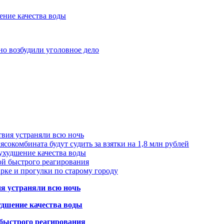
ение качества воды
но возбудили уголовное дело
твия устраняли всю ночь
сокомбината будут судить за взятки на 1,8 млн рублей
ухудшение качества воды
ой быстрого реагирования
арке и прогулки по старому городу
ия устраняли всю ночь
удшение качества воды
 быстрого реагирования