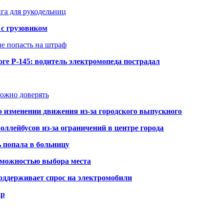
нга для рукодельниц
 с грузовиком
не попасть на штраф
ге Р-145: водитель электромопеда пострадал
можно доверять
о изменении движения из-за городского выпускного
оллейбусов из-за ограничений в центре города
ь попала в больницу
озможностью выбора места
оддерживает спрос на электромобили
ар