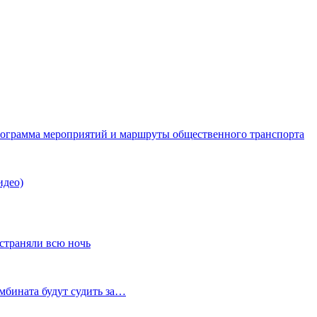
рограмма мероприятий и маршруты общественного транспорта
идео)
устраняли всю ночь
мбината будут судить за…