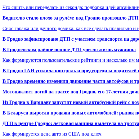
Что сшить или переделать из секонда: подборка идей апсайкли
Водителю стало плохо за рулём: под Гродно произошло ДТП
Снос гаража или дачного домика: как всё сделать правильно и 
В Гродно зафиксировано ДТП с участием транспорта на доро
В Гродненском районе ночное ДТП унесло жизнь мужчины
Как формируются пользовательские рейтинги и насколько им 
В Гродно ГАИ усилила контроль и предупредила водителей 
В Гродно временно изменили движение части автобусов и тр
Мотоциклист погиб на трассе под Гродно, его 17-летняя доч
Из Гродно в Варшаву запустят новый автобусный рейс с в
В Беларуси выросли продажи новых автомобилей: рынок п
ДТП в центре Гродно: легковая машина вылетела на троту
Как формируется цена авто из США под ключ