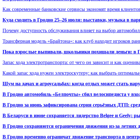
Как современные банковские сервисы экономят время клиенто
Куда сходить в Гродно 25–26 июля: выставки, музыка в пар
Почему доступность обслуживания влияет на выбор автомобил
Трансферная модель «Брайтона»: как клуб находит игроков ран
Пока взрослые выпивали, школьники похищали деньги: в Гр
Запас хода электротранспорта: от чего он зависит и как оценив
Какой запас хода нужен электроскутеру: как выбрать оптималь
Шум на дачах и агроусадьбах: когда отдых может стать на
В Гродно автомобиль «Белпочты» сбил велосипедиста у вхо
В Гродно за июнь зафиксирована серия серьёзных ДТП: сре
В Беларуси в июне сохраняется лидерство Belgee и Geely: 
В Гродно сохраняются ограничения движения из-за летних
В Гродно временно ограничат движение транспорта в центр