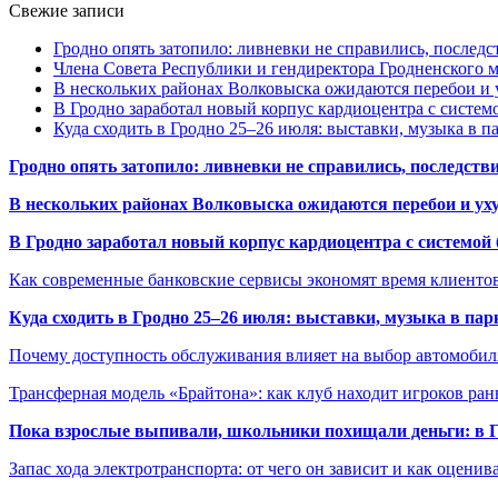
Свежие записи
Гродно опять затопило: ливневки не справились, последс
Члена Совета Республики и гендиректора Гродненского мя
В нескольких районах Волковыска ожидаются перебои и 
В Гродно заработал новый корпус кардиоцентра с систем
Куда сходить в Гродно 25–26 июля: выставки, музыка в п
Гродно опять затопило: ливневки не справились, последств
В нескольких районах Волковыска ожидаются перебои и ух
В Гродно заработал новый корпус кардиоцентра с системой
Как современные банковские сервисы экономят время клиенто
Куда сходить в Гродно 25–26 июля: выставки, музыка в пар
Почему доступность обслуживания влияет на выбор автомобил
Трансферная модель «Брайтона»: как клуб находит игроков ран
Пока взрослые выпивали, школьники похищали деньги: в Гр
Запас хода электротранспорта: от чего он зависит и как оценив