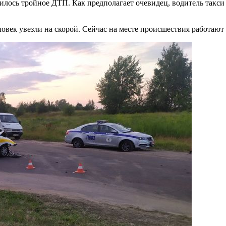
сь тройное ДТП. Как предполагает очевидец, водитель такси на
еловек увезли на скорой. Сейчас на месте происшествия работаю