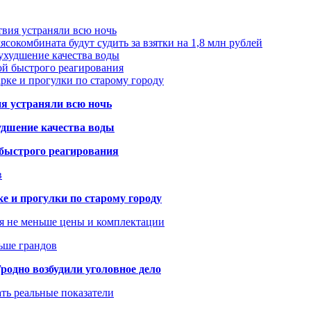
твия устраняли всю ночь
сокомбината будут судить за взятки на 1,8 млн рублей
ухудшение качества воды
ой быстрого реагирования
арке и прогулки по старому городу
ия устраняли всю ночь
удшение качества воды
 быстрого реагирования
в
ке и прогулки по старому городу
я не меньше цены и комплектации
ьше грандов
одно возбудили уголовное дело
ать реальные показатели