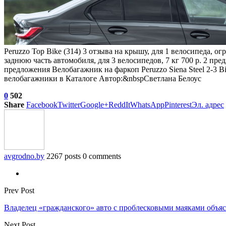
Peruzzo Top Bike (314)
3 отзыва
на
крышу, для 1 велосипеда, огр
заднюю часть автомобиля, для 3 велосипедов, 7 кг 700 р. 2 пр
предложения
Велобагажник на фаркоп Peruzzo Siena Steel 2-3 Bi
велобагажники в Каталоге Автор:&nbspСветлана Белоус
0
502
Share
Facebook
Twitter
Google+
ReddIt
WhatsApp
Pinterest
Эл. адрес
avgrodno.by
2267 posts
0 comments
Prev Post
Владелец «гражданского» авто с проблесковыми маяками объясн
Next Post