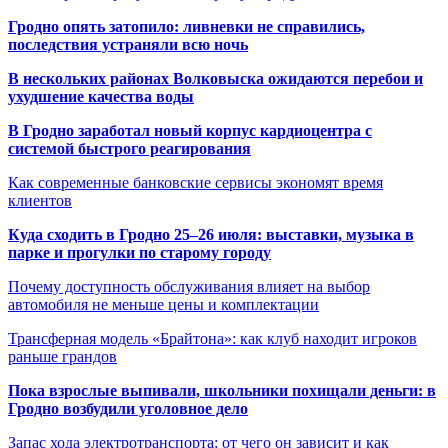
Гродно опять затопило: ливневки не справились,
последствия устраняли всю ночь
В нескольких районах Волковыска ожидаются перебои и
ухудшение качества воды
В Гродно заработал новый корпус кардиоцентра с
системой быстрого реагирования
Как современные банковские сервисы экономят время
клиентов
Куда сходить в Гродно 25–26 июля: выставки, музыка в
парке и прогулки по старому городу
Почему доступность обслуживания влияет на выбор
автомобиля не меньше цены и комплектации
Трансферная модель «Брайтона»: как клуб находит игроков
раньше грандов
Пока взрослые выпивали, школьники похищали деньги: в
Гродно возбудили уголовное дело
Запас хода электротранспорта: от чего он зависит и как