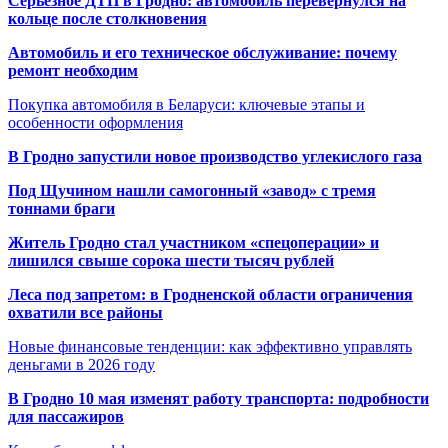
Серьёзное ДТП в Гродно: автомобиль перевернулся на
кольце после столкновения
Автомобиль и его техническое обслуживание: почему
ремонт необходим
Покупка автомобиля в Беларуси: ключевые этапы и
особенности оформления
В Гродно запустили новое производство углекислого газа
Под Щучином нашли самогонный «завод» с тремя
тоннами браги
Житель Гродно стал участником «спецоперации» и
лишился свыше сорока шести тысяч рублей
Леса под запретом: в Гродненской области ограничения
охватили все районы
Новые финансовые тенденции: как эффективно управлять
деньгами в 2026 году
В Гродно 10 мая изменят работу транспорта: подробности
для пассажиров