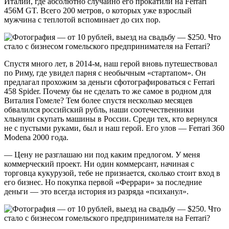
Италии, где абсолютно случайно его прокатили на Ferrari
456M GT. Всего 200 метров, о которых уже взрослый
мужчина с теплотой вспоминает до сих пор.
Спустя много лет, в 2014-м, наш герой вновь путешествовал
по Риму, где увидел парня с необычным «стартапом». Он
предлагал прохожим за деньги сфотографироваться с Ferrari
458 Spider. Почему бы не сделать то же самое в родном для
Виталия Гомеле? Тем более спустя несколько месяцев
обвалился российский рубль, наши соотечественники
хлынули скупать машины в России. Среди тех, кто вернулся
не с пустыми руками, был и наш герой. Его улов — Ferrari 360
Modena 2000 года.
— Цену не разглашаю ни под каким предлогом. У меня
коммерческий проект. Ни один коммерсант, начиная с
торговца кукурузой, тебе не признается, сколько стоит вход в
его бизнес. Но покупка первой «Феррари» за последние
деньги — это всегда история из разряда «психанул».