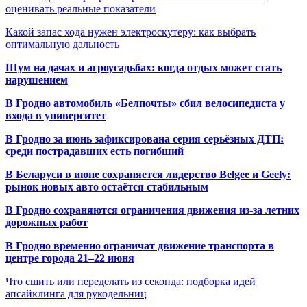
оценивать реальные показатели
Какой запас хода нужен электроскутеру: как выбрать
оптимальную дальность
Шум на дачах и агроусадьбах: когда отдых может стать
нарушением
В Гродно автомобиль «Белпочты» сбил велосипедиста у
входа в университет
В Гродно за июнь зафиксирована серия серьёзных ДТП:
среди пострадавших есть погибший
В Беларуси в июне сохраняется лидерство Belgee и Geely:
рынок новых авто остаётся стабильным
В Гродно сохраняются ограничения движения из-за летних
дорожных работ
В Гродно временно ограничат движение транспорта в
центре города 21–22 июня
Что сшить или переделать из секонда: подборка идей
апсайклинга для рукодельниц