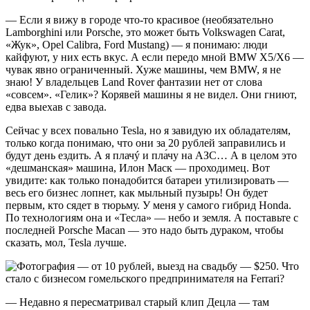
— Если я вижу в городе что-то красивое (необязательно
Lamborghini или Porsche, это может быть Volkswagen Carat,
«Жук», Opel Calibra, Ford Mustang) — я понимаю: люди
кайфуют, у них есть вкус. А если передо мной BMW X5/X6 —
чувак явно ограниченный. Хуже машины, чем BMW, я не
знаю! У владельцев Land Rover фантазии нет от слова
«совсем». «Гелик»? Корявей машины я не видел. Они гниют,
едва выехав с завода.
Сейчас у всех повально Tesla, но я завидую их обладателям,
только когда понимаю, что они за 20 рублей заправились и
будут день ездить. А я плачý и пла́чу на АЗС… А в целом это
«дешманская» машина, Илон Маск — проходимец. Вот
увидите: как только понадобится батареи утилизировать —
весь его бизнес лопнет, как мыльный пузырь! Он будет
первым, кто сядет в тюрьму. У меня у самого гибрид Honda.
По технологиям она и «Тесла» — небо и земля. А поставьте с
последней Porsche Macan — это надо быть дураком, чтобы
сказать, мол, Tesla лучше.
— Недавно я пересматривал старый клип Децла — там