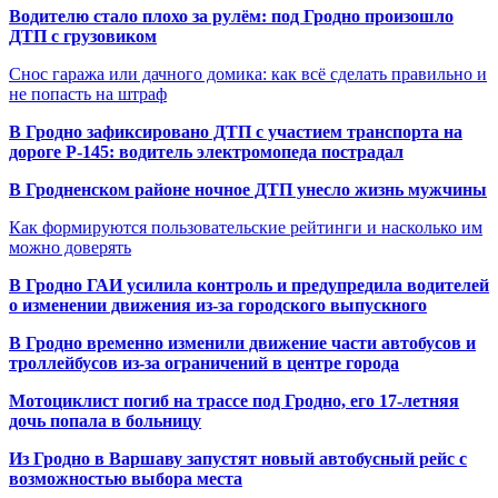
Водителю стало плохо за рулём: под Гродно произошло
ДТП с грузовиком
Снос гаража или дачного домика: как всё сделать правильно и
не попасть на штраф
В Гродно зафиксировано ДТП с участием транспорта на
дороге Р-145: водитель электромопеда пострадал
В Гродненском районе ночное ДТП унесло жизнь мужчины
Как формируются пользовательские рейтинги и насколько им
можно доверять
В Гродно ГАИ усилила контроль и предупредила водителей
о изменении движения из-за городского выпускного
В Гродно временно изменили движение части автобусов и
троллейбусов из-за ограничений в центре города
Мотоциклист погиб на трассе под Гродно, его 17-летняя
дочь попала в больницу
Из Гродно в Варшаву запустят новый автобусный рейс с
возможностью выбора места