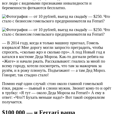
все люди с видимыми признаками инвалидности и
беременности фоткаются бесплатно.
— В 2014 году, когда я только машину пригнал, Гомель
взорвался! Мне дорогу могли запросто преградить, чтобы
спросить, «сколько жрэ и сколько прэ». А под Новый год я
катался в костюме Деда Мороза. Как-то догнали ребята на
«Жиге» и начали ржать. Рассказывают: гнались за мной по
всему городу, хотели посмотреть, что там за мажорчик за
рулём, и в рожу плюнуть. Подъезжают — а там Дед Мороз.
Говорят, так стыдно стало!
Помню ещё один случай: стою около главной гомельской
ёлки, рядом — пьяный в слюни мужик. Звонит кому-то и орёт
в трубку: «Я тут — около Деда Мороза на Ferrari!» А ему в
ответ: «Что?! Бухать меньше надо!» Вот такой сюрреализм
получается.
$100 000 — и Ferrari ваша