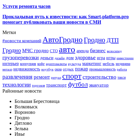
Услуги ремонта часов
Прокладывая путь к известности: как Smart-platform.pro
помогает публиковать ваши новости в СМИ
Метки
АвтоГродно
Гродно
ДТП
#новости компаний
авто
Гродно
бизнес
МЧС гродно
аренда
СТО
велосипед
грузоперевозки
здоровье
деньги
дом
игра
игры
дизайн
инвестиции
интерьер
маркетинг
мебель
коррупция
кофе
медицина
криптовалюты
культура
пожар
недвижимость
отдых
окна
промышленность
металл
ноутбук
работа
спорт
развлечения
строительство
ремонт
такси
ритуал
футбол
технологии
транспорт
эвакуатор
торговля
Районные новости
Большая Берестовица
Волковыск
Вороново
Гродно
Дятлово
Зельва
Ивье