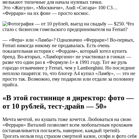
мелькают типичные для начала нулевых тачки.
Это «Жигули», «Москвичи», Audi «Сигара» 100 C3…
«Феррари» на их фоне — просто космос.
— «Фера» или «Ламба»? Одназначно «Феррари»! Во-первых,
Ferrari никогда никому не продавалась. Есть очень
показательная история с «Фордом», который хотел купить
бренд. Во-вторых, «Ламборгини» не участвовал в гонках —
разве что один раз в «Формуле-1» в 1991 году. Тот же руль
гораздо отзывчивее у Ferrari, чем у Lamborghini. Но последние
неплохо пиарятся: то, что блогер А4 купил «Ламбу», — это не
просто так. Возможно, ему подарили или отдали за половину
прайса.
«В этой гостинице я директор: фото —
от 10 рублей, тест-драйв — 50»
Мечта мечтой, но кушать тоже хочется. Любоваться на свою
«Феррари» Виталий позволяет всем любопытным прохожим
(останавливается поглазеть, наверное, каждый третий).
Трогать нельзя под страхом смертной казни, селфи и фото себя