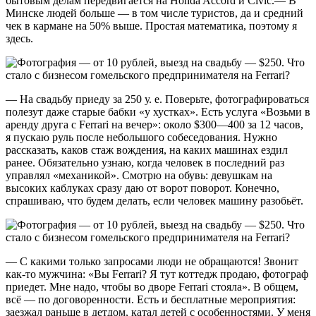
бытовым делам передвигается на Honda Accord и Civic.— В
Минске людей больше — в том числе туристов, да и средний
чек в кармане на 50% выше. Простая математика, поэтому я
здесь.
— На свадьбу приеду за 250 у. е. Поверьте, фотографироваться
полезут даже старые бабки «у хустках». Есть услуга «Возьми в
аренду друга с Ferrari на вечер»: около $300—400 за 12 часов,
я пускаю руль после небольшого собеседования. Нужно
рассказать, каков стаж вождения, на каких машинах ездил
ранее. Обязательно узнаю, когда человек в последний раз
управлял «механикой». Смотрю на обувь: девушкам на
высоких каблуках сразу даю от ворот поворот. Конечно,
спрашиваю, что будем делать, если человек машину разобьёт.
— С какими только запросами люди не обращаются! Звонит
как-то мужчина: «Вы Ferrari? Я тут коттедж продаю, фотограф
приедет. Мне надо, чтобы во дворе Ferrari стояла». В общем,
всё — по договоренности. Есть и бесплатные мероприятия:
заезжал раньше в детдом, катал детей с особенностями. У меня