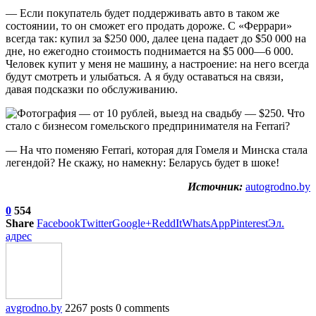
— Если покупатель будет поддерживать авто в таком же
состоянии, то он сможет его продать дороже. С «Феррари»
всегда так: купил за $250 000, далее цена падает до $50 000 на
дне, но ежегодно стоимость поднимается на $5 000—6 000.
Человек купит у меня не машину, а настроение: на него всегда
будут смотреть и улыбаться. А я буду оставаться на связи,
давая подсказки по обслуживанию.
— На что поменяю Ferrari, которая для Гомеля и Минска стала
легендой? Не скажу, но намекну: Беларусь будет в шоке!
Источник:
autogrodno.by
0
554
Share
Facebook
Twitter
Google+
ReddIt
WhatsApp
Pinterest
Эл.
адрес
avgrodno.by
2267 posts
0 comments