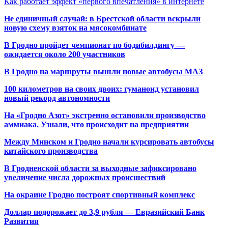
Как работает эффект «первого впечатления» в интернете
Не единичный случай: в Брестской области вскрыли
новую схему взяток на мясокомбинате
В Гродно пройдет чемпионат по бодибилдингу —
ожидается около 200 участников
В Гродно на маршруты вышли новые автобусы МАЗ
100 километров на своих двоих: гуманоид установил
новый рекорд автономности
На «Гродно Азот» экстренно остановили производство
аммиака. Узнали, что происходит на предприятии
Между Минском и Гродно начали курсировать автобусы
китайского производства
В Гродненской области за выходные зафиксировано
увеличение числа дорожных происшествий
На окраине Гродно построят спортивный
комплекс
Доллар подорожает до 3,9 рубля — Евразийский Банк
Развития