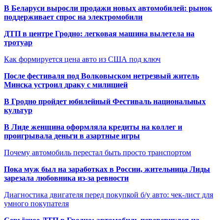
В Беларуси выросли продажи новых автомобилей: рынок
поддерживает спрос на электромобили
ДТП в центре Гродно: легковая машина вылетела на
тротуар
Как формируется цена авто из США под ключ
После фестиваля под Волковыском нетрезвый житель
Минска устроил драку с милицией
В Гродно пройдет юбилейный Фестиваль национальных
культур
В Лиде женщина оформляла кредиты на коллег и
проигрывала деньги в азартные игры
Почему автомобиль перестал быть просто транспортом
Пока муж был на заработках в России, жительница Лиды
зарезала любовника из-за ревности
Диагностика двигателя перед покупкой б/у авто: чек-лист для
умного покупателя