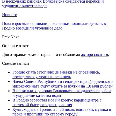
В нескольких районах Волковыска ожидаются перебои и
ухудшение качества воды
Новости
Пока взрослые выпивали, школьники похищали деньги: в
Гродно возбудили уголовное дело
Prev
Next
Оставьте ответ
Для отправки комментария вам необходимо
авторизоваться
.
Свежие записи
Гродно опять затопило: ливневки не справились,
последствия устраняли всю ночь
Члена Совета Республики и гендиректора Гродненского
мясокомбината будут судить за взятки на 1,8 млн рублей
В нескольких районах Волковыска ожидаются перебои
и ухудшение качества воды
В Гродно заработал новый корпус кардиоцентра с
системой быстрого реагирования
Куда сходить в Гродно 25–26 июля: выставки, музыка в
парке и прогулки по старому городу