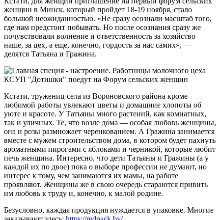
Кстати, для женщин приглашение на первый форум сельских
женщин в Минск, который пройдет 18-19 ноября, стало
большой неожиданностью. «Не сразу осознали масштаб того,
где нам предстоит побывать. Но после осознания сразу же
почувствовали волнение и ответственность за хозяйство
наше, за цех, а еще, конечно, гордость за нас самих», —
делятся Татьяна и Гражина.
Кстати, тружениц села из Вороновского района кроме
любимой работы увлекают цветы и домашние хлопоты об
уюте и красоте. У Татьяны много растений, как комнатных,
так и уличных. Те, что возле дома — особая любовь женщины,
она и розы размножает черенкованием. А Гражина занимается
вместе с мужем строительством дома, в котором будет пахнуть
ароматными пирогами с яблоками и черникой, которые любит
печь женщина. Интересно, что дети Татьяны и Гражины (а у
каждой их по двое) пока о выборе профессии не думают, но
интерес к тому, чем занимаются их мамы, на работе
проявляют. Женщины же в свою очередь стараются привить
им любовь к труду и, конечно, к малой родине.
Безусловно, каждая продукция нуждается в упаковке. Многие
заказывают здесь:
https://redpack.by/