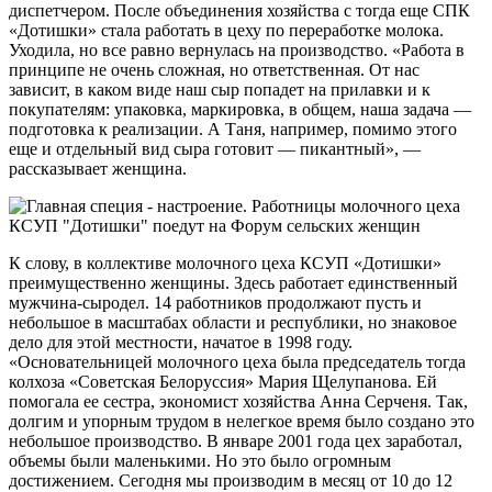
диспетчером. После объединения хозяйства с тогда еще СПК
«Дотишки» стала работать в цеху по переработке молока.
Уходила, но все равно вернулась на производство. «Работа в
принципе не очень сложная, но ответственная. От нас
зависит, в каком виде наш сыр попадет на прилавки и к
покупателям: упаковка, маркировка, в общем, наша задача —
подготовка к реализации. А Таня, например, помимо этого
еще и отдельный вид сыра готовит — пикантный», —
рассказывает женщина.
К слову, в коллективе молочного цеха КСУП «Дотишки»
преимущественно женщины. Здесь работает единственный
мужчина-сыродел. 14 работников продолжают пусть и
небольшое в масштабах области и республики, но знаковое
дело для этой местности, начатое в 1998 году.
«Основательницей молочного цеха была председатель тогда
колхоза «Советская Белоруссия» Мария Щелупанова. Ей
помогала ее сестра, экономист хозяйства Анна Серченя. Так,
долгим и упорным трудом в нелегкое время было создано это
небольшое производство. В январе 2001 года цех заработал,
объемы были маленькими. Но это было огромным
достижением. Сегодня мы производим в месяц от 10 до 12