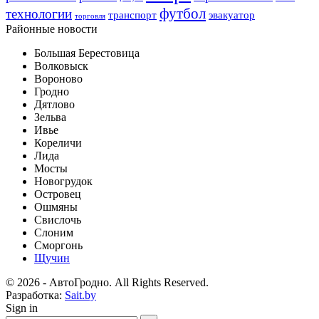
футбол
технологии
транспорт
эвакуатор
торговля
Районные новости
Большая Берестовица
Волковыск
Вороново
Гродно
Дятлово
Зельва
Ивье
Кореличи
Лида
Мосты
Новогрудок
Островец
Ошмяны
Свислочь
Слоним
Сморгонь
Щучин
© 2026 - АвтоГродно. All Rights Reserved.
Разработка:
Sait.by
Sign in