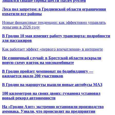
лишился свыше сорока шести тысяч рублей
Леса под запретом: в Гродненской области ограничения
охватили все районы
Новые финансовые тенденции: как эффективно управлять
деньгами в 2026 году
В Гродно 10 мая изменят работу транспорта: подробности
для пассажиров
Как работает эффект «первого впечатления» в интернете
Не единичный случай: в Брестской области вскрыли
новую схему взяток на мясокомбинате
В Гродно пройдет чемпионат по бодибилдингу —
ожидается около 200 участников
В Гродно на маршруты вышли новые автобусы МАЗ
100 километров на своих двоих: гуманоид установил
новый рекорд автономности
На «Гродно Азот» экстренно остановили производство
аммиака. Узнали, что происходит на предприятии