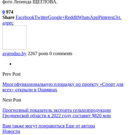
фото Леонида ЩЕГЛОВА.
0
974
Share
Facebook
Twitter
Google+
ReddIt
WhatsApp
Pinterest
Эл.
адрес
avgrodno.by
2267 posts
0 comments
Prev Post
Многофункциональную площадку по проекту «Спорт для
всех» открыли в Ошмянах
Next Post
Прогнозный показатель экспорта сельхозпродукции
Гродненской области в 2022 году составит $820 млн
Вам также могут понравиться
Еще от автора
Новости