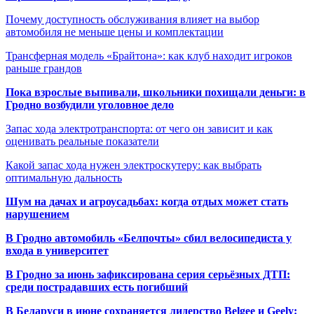
Почему доступность обслуживания влияет на выбор
автомобиля не меньше цены и комплектации
Трансферная модель «Брайтона»: как клуб находит игроков
раньше грандов
Пока взрослые выпивали, школьники похищали деньги: в
Гродно возбудили уголовное дело
Запас хода электротранспорта: от чего он зависит и как
оценивать реальные показатели
Какой запас хода нужен электроскутеру: как выбрать
оптимальную дальность
Шум на дачах и агроусадьбах: когда отдых может стать
нарушением
В Гродно автомобиль «Белпочты» сбил велосипедиста у
входа в университет
В Гродно за июнь зафиксирована серия серьёзных ДТП:
среди пострадавших есть погибший
В Беларуси в июне сохраняется лидерство Belgee и Geely: