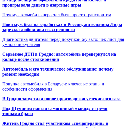
проигрывала деньги в азартные игры
Почему автомобиль перестал быть просто транспортом
Пока муж был на заработках в России, жительница Лиды
зарезала любовника из-за ревности
Диагностика двигателя перед покупкой б/у авто: чек-лист для
умного покупателя
Серьёзное ДТП в Гродно: автомобиль перевернулся на
кольце после столкновения
Автомобиль и его техническое обслуживание: почему
ремонт необходим
Покупка автомобиля в Беларуси: ключевые этапы и
особенности оформления
В Гродно запустили новое производство углекислого газа
Под Щучином нашли самогонный «завод» с тремя
тоннами браги
Житель Гродно стал участником «спецоперации» и