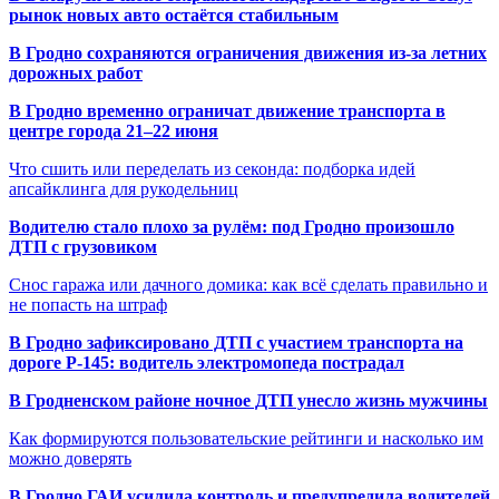
рынок новых авто остаётся стабильным
В Гродно сохраняются ограничения движения из-за летних
дорожных работ
В Гродно временно ограничат движение транспорта в
центре города 21–22 июня
Что сшить или переделать из секонда: подборка идей
апсайклинга для рукодельниц
Водителю стало плохо за рулём: под Гродно произошло
ДТП с грузовиком
Снос гаража или дачного домика: как всё сделать правильно и
не попасть на штраф
В Гродно зафиксировано ДТП с участием транспорта на
дороге Р-145: водитель электромопеда пострадал
В Гродненском районе ночное ДТП унесло жизнь мужчины
Как формируются пользовательские рейтинги и насколько им
можно доверять
В Гродно ГАИ усилила контроль и предупредила водителей