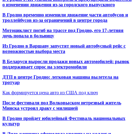
о изменении движения из-за городского выпускного
В Гродно временно изменили движение части автобусов и
троллейбусов из-за ограничений в центре города
Мотоциклист погиб на трассе под Гродно, его 17-летняя
дочь попала в больницу
Из Гродно в Варшаву запустят новый автобусный рейс с
возможностью выбора места
В Беларуси выросли продажи новых автомобилей: рынок
поддерживает спрос на электромобили
ДТП в центре Гродно: легковая машина вылетела на
тротуар
Как формируется цена авто из США под ключ
После фестиваля под Волковыском нетрезвый житель
Минска устроил драку с милицией
В Гродно пройдет юбилейный Фестиваль национальных
культур
В Лиде женщина оформляла кредиты на коллег и