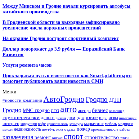
Между Минском и Гродно начали курсировать автобусы
китайского производства
В Гродненской области за выходные зафиксировано
увеличение числа дорожных происшествий
На окраине Гродно построят спортивный
комплекс
Доллар подорожает до 3,9 рубля — Евразийский Банк
Развития
Услуги ремонта часов
Прокладывая путь к известности: как Smart-platform.pro
помогает публиковать ваши новости в СМИ
Метки
АвтоГродно
Гродно
ДТП
#новости компаний
авто
Гродно
бизнес
МЧС гродно
аренда
СТО
велосипед
грузоперевозки
здоровье
деньги
дом
игра
игры
дизайн
инвестиции
интерьер
маркетинг
мебель
коррупция
кофе
медицина
криптовалюты
культура
пожар
недвижимость
отдых
окна
промышленность
металл
ноутбук
работа
спорт
развлечения
строительство
ремонт
такси
ритуал