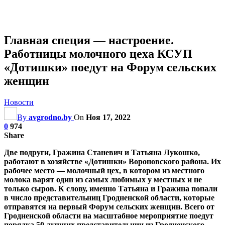
Главная специя — настроение.
Работницы молочного цеха КСУП
«Дотишки» поедут на Форум сельских
женщин
Новости
By
avgrodno.by
On
Ноя 17, 2022
0
974
Share
Две подруги, Гражина Станевич и Татьяна Лукошко,
работают в хозяйстве «Дотишки» Вороновского района. Их
рабочее место — молочный цех, в котором из местного
молока варят один из самых любимых у местных и не
только сыров. К слову, именно Татьяна и Гражина попали
в число представительниц Гродненской области, которые
отправятся на первый Форум сельских женщин. Всего от
Гродненской области на масштабное мероприятие поедут
порядка 50 лучших представительниц из Гродненского