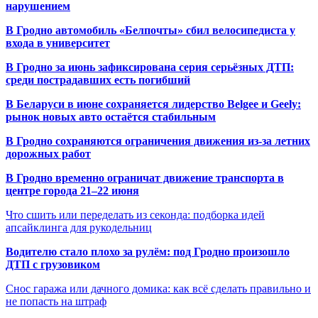
нарушением
В Гродно автомобиль «Белпочты» сбил велосипедиста у
входа в университет
В Гродно за июнь зафиксирована серия серьёзных ДТП:
среди пострадавших есть погибший
В Беларуси в июне сохраняется лидерство Belgee и Geely:
рынок новых авто остаётся стабильным
В Гродно сохраняются ограничения движения из-за летних
дорожных работ
В Гродно временно ограничат движение транспорта в
центре города 21–22 июня
Что сшить или переделать из секонда: подборка идей
апсайклинга для рукодельниц
Водителю стало плохо за рулём: под Гродно произошло
ДТП с грузовиком
Снос гаража или дачного домика: как всё сделать правильно и
не попасть на штраф