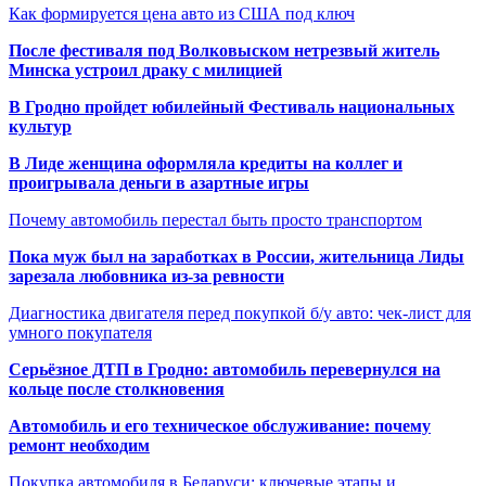
Как формируется цена авто из США под ключ
После фестиваля под Волковыском нетрезвый житель
Минска устроил драку с милицией
В Гродно пройдет юбилейный Фестиваль национальных
культур
В Лиде женщина оформляла кредиты на коллег и
проигрывала деньги в азартные игры
Почему автомобиль перестал быть просто транспортом
Пока муж был на заработках в России, жительница Лиды
зарезала любовника из-за ревности
Диагностика двигателя перед покупкой б/у авто: чек-лист для
умного покупателя
Серьёзное ДТП в Гродно: автомобиль перевернулся на
кольце после столкновения
Автомобиль и его техническое обслуживание: почему
ремонт необходим
Покупка автомобиля в Беларуси: ключевые этапы и