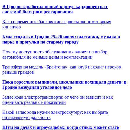
В Гродно заработал новый корпус кардиоцентра с
системой быстрого реагирования
Как современные банковские сервисы экономят время
клиентов
Куда сходить в Гродно 25–26 июля: выставки, музыка в
парке и прогулки по старому городу
Почему доступность обслуживания влияет на выбор
автомобиля не меньше цены и комплектации
Трансферная модель «Брайтона»: как клуб находит игроков
раньше грандов
Пока взрослые выпивали, школьники похищали деньги: в
Гродно возбудили уголовное дело
Запас хода электротранспорта: от чего он зависит и как
оценивать реальные показатели
Какой запас хода нужен электроскутеру: как выбрать
оптимальную дальность
Шум на дачах и агроусадьбах: когда отдых может стать