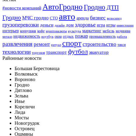
АвтоГродно
Гродно
ДТП
#новости компаний
авто
Гродно
бизнес
МЧС гродно
аренда
СТО
велосипед
грузоперевозки
здоровье
деньги
дом
игра
игры
дизайн
инвестиции
интерьер
маркетинг
мебель
коррупция
кофе
медицина
криптовалюты
культура
пожар
недвижимость
отдых
окна
промышленность
металл
ноутбук
работа
спорт
развлечения
строительство
ремонт
такси
ритуал
футбол
технологии
транспорт
эвакуатор
торговля
Районные новости
Большая Берестовица
Волковыск
Вороново
Гродно
Дятлово
Зельва
Ивье
Кореличи
Лида
Мосты
Новогрудок
Островец
Ошмяны