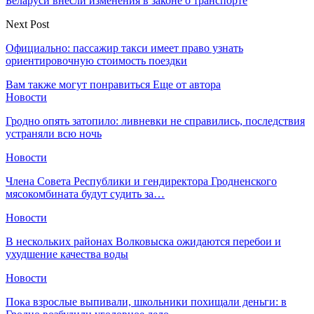
Беларуси внесли изменения в законе о транспорте
Next Post
Официально: пассажир такси имеет право узнать
ориентировочную стоимость поездки
Вам также могут понравиться
Еще от автора
Новости
Гродно опять затопило: ливневки не справились, последствия
устраняли всю ночь
Новости
Члена Совета Республики и гендиректора Гродненского
мясокомбината будут судить за…
Новости
В нескольких районах Волковыска ожидаются перебои и
ухудшение качества воды
Новости
Пока взрослые выпивали, школьники похищали деньги: в