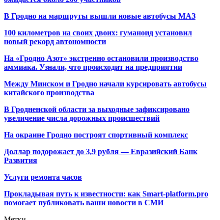
В Гродно на маршруты вышли новые автобусы МАЗ
100 километров на своих двоих: гуманоид установил
новый рекорд автономности
На «Гродно Азот» экстренно остановили производство
аммиака. Узнали, что происходит на предприятии
Между Минском и Гродно начали курсировать автобусы
китайского производства
В Гродненской области за выходные зафиксировано
увеличение числа дорожных происшествий
На окраине Гродно построят спортивный
комплекс
Доллар подорожает до 3,9 рубля — Евразийский Банк
Развития
Услуги ремонта часов
Прокладывая путь к известности: как Smart-platform.pro
помогает публиковать ваши новости в СМИ
Метки