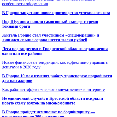
особенности оформления
В Гродно запустили новое производство углекислого газа
Под Щучином нашли самогонный «завод» с тремя
тоннами браги
Житель Гродно стал участником «спецоперации» и
лишился свыше сорока шести тысяч рублей
Леса под запретом: в Гродненской области ограничения
охватили все районы
Новые финансовые тенденции: как эффективно управлять
деньгами в 2026 году
В Гродно 10 мая изменят работу транспорта: подробности
для пассажиров
Как работает эффект «первого впечатления» в интернете
Не единичный случай: в Брестской области вскрыли
новую схему взяток на мясокомбинате
В Гродно пройдет чемпионат по бодибилдингу —
ожидается около 200 участников