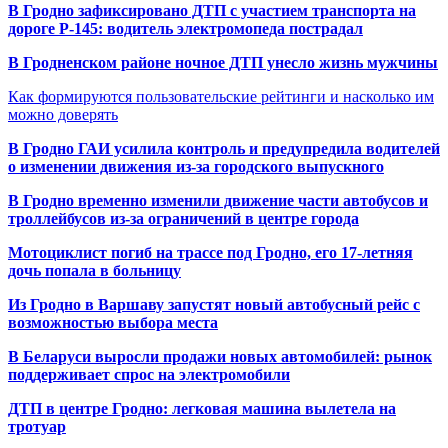
В Гродно зафиксировано ДТП с участием транспорта на
дороге Р-145: водитель электромопеда пострадал
В Гродненском районе ночное ДТП унесло жизнь мужчины
Как формируются пользовательские рейтинги и насколько им
можно доверять
В Гродно ГАИ усилила контроль и предупредила водителей
о изменении движения из-за городского выпускного
В Гродно временно изменили движение части автобусов и
троллейбусов из-за ограничений в центре города
Мотоциклист погиб на трассе под Гродно, его 17-летняя
дочь попала в больницу
Из Гродно в Варшаву запустят новый автобусный рейс с
возможностью выбора места
В Беларуси выросли продажи новых автомобилей: рынок
поддерживает спрос на электромобили
ДТП в центре Гродно: легковая машина вылетела на
тротуар