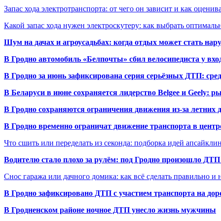
Запас хода электротранспорта: от чего он зависит и как оценив
Какой запас хода нужен электроскутеру: как выбрать оптималь
Шум на дачах и агроусадьбах: когда отдых может стать на
В Гродно автомобиль «Белпочты» сбил велосипедиста у вхо
В Гродно за июнь зафиксирована серия серьёзных ДТП: сре
В Беларуси в июне сохраняется лидерство Belgee и Geely: 
В Гродно сохраняются ограничения движения из-за летних
В Гродно временно ограничат движение транспорта в центр
Что сшить или переделать из секонда: подборка идей апсайкли
Водителю стало плохо за рулём: под Гродно произошло ДТП
Снос гаража или дачного домика: как всё сделать правильно и 
В Гродно зафиксировано ДТП с участием транспорта на доро
В Гродненском районе ночное ДТП унесло жизнь мужчины