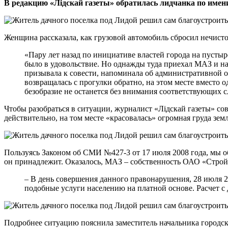
В редакцию «Лідскай газеты» обратилась лидчанка по имен
Женщина рассказала, как грузовой автомобиль сбросил нечист
«Пару лет назад по инициативе властей города на пусты
было в удовольствие. Но однажды туда приехал МАЗ и на
призывала к совести, напоминала об административной от
возвращалась с прогулки обратно, на этом месте вместо 
безобразие не останется без внимания соответствующих с
Чтобы разобраться в ситуации, журналист «Лідскай газеты» с
действительно, на том месте «красовалась» огромная груда з
Пользуясь Законом об СМИ №427-3 от 17 июля 2008 года, мы о
он принадлежит. Оказалось, МАЗ – собственность ОАО «Строй
– В день совершения данного правонарушения, 28 июля 
подобные услуги населению на платной основе. Расчет с
Подробнее ситуацию пояснила заместитель начальника город