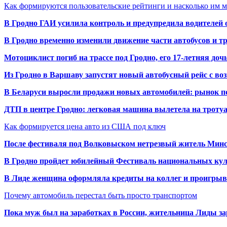
Как формируются пользовательские рейтинги и насколько им 
В Гродно ГАИ усилила контроль и предупредила водителей 
В Гродно временно изменили движение части автобусов и тр
Мотоциклист погиб на трассе под Гродно, его 17-летняя доч
Из Гродно в Варшаву запустят новый автобусный рейс с в
В Беларуси выросли продажи новых автомобилей: рынок п
ДТП в центре Гродно: легковая машина вылетела на троту
Как формируется цена авто из США под ключ
После фестиваля под Волковыском нетрезвый житель Минс
В Гродно пройдет юбилейный Фестиваль национальных кул
В Лиде женщина оформляла кредиты на коллег и проигрыв
Почему автомобиль перестал быть просто транспортом
Пока муж был на заработках в России, жительница Лиды за