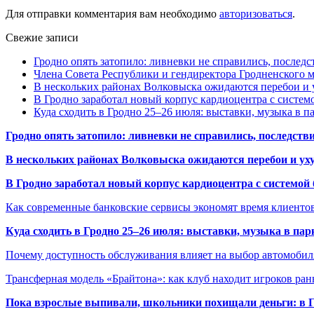
Для отправки комментария вам необходимо
авторизоваться
.
Свежие записи
Гродно опять затопило: ливневки не справились, последс
Члена Совета Республики и гендиректора Гродненского мя
В нескольких районах Волковыска ожидаются перебои и 
В Гродно заработал новый корпус кардиоцентра с систем
Куда сходить в Гродно 25–26 июля: выставки, музыка в п
Гродно опять затопило: ливневки не справились, последств
В нескольких районах Волковыска ожидаются перебои и ух
В Гродно заработал новый корпус кардиоцентра с системой
Как современные банковские сервисы экономят время клиенто
Куда сходить в Гродно 25–26 июля: выставки, музыка в пар
Почему доступность обслуживания влияет на выбор автомобил
Трансферная модель «Брайтона»: как клуб находит игроков ран
Пока взрослые выпивали, школьники похищали деньги: в Гр