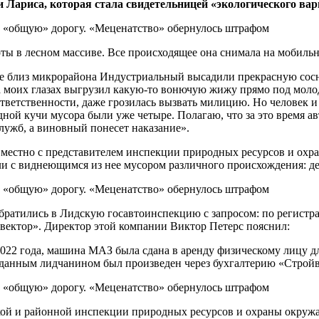
и Лариса, которая стала свидетельницей «экологического ва
оты в лесном массиве. Все происходящее она снимала на мобиль
ре близ микрорайона Индустриальный высадили прекрасную сосн
 моих глазах выгрузил какую-то вонючую жижу прямо под молод
ветственности, даже грозилась вызвать милицию. Но человек и у
одной кучи мусора были уже четыре. Полагаю, что за это время а
лужб, а виновный понесет наказание».
овместно с представителем инспекции природных ресурсов и ох
емли с виднеющимся из нее мусором различного происхождения: 
братились в Лидскую госавтоинспекцию с запросом: по регистр
вектор». Директор этой компании Виктор Петерс пояснил:
2022 года, машина МАЗ была сдана в аренду физическому лицу д
 данным лидчанином был произведен через бухгалтерию «Стройве
ской и районной инспекции природных ресурсов и охраны окруж