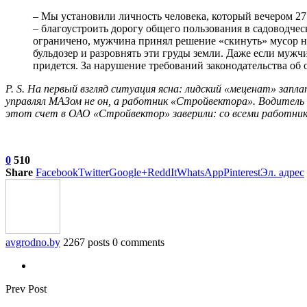
– Мы установили личность человека, который вечером 27
– благоустроить дорогу общего пользования в садоводчес
ограничено, мужчина принял решение «скинуть» мусор не
бульдозер и разровнять эти груды земли. Даже если муж
придется. За нарушение требований законодательства об
Р. S. На первый взгляд ситуация ясна: лидский «меценат» зап
управлял МАЗом не он, а работник «Стройвектора». Водитель г
этот счет в ОАО «Стройвектор» заверили: со всеми работни
0
510
Share
Facebook
Twitter
Google+
ReddIt
WhatsApp
Pinterest
Эл. адрес
avgrodno.by
2267 posts
0 comments
Prev Post