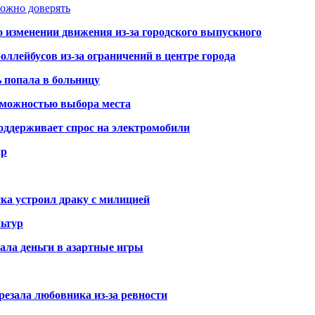
можно доверять
о изменении движения из-за городского выпускного
оллейбусов из-за ограничений в центре города
ь попала в больницу
озможностью выбора места
оддерживает спрос на электромобили
ар
ка устроил драку с милицией
ьтур
ала деньги в азартные игры
резала любовника из-за ревности