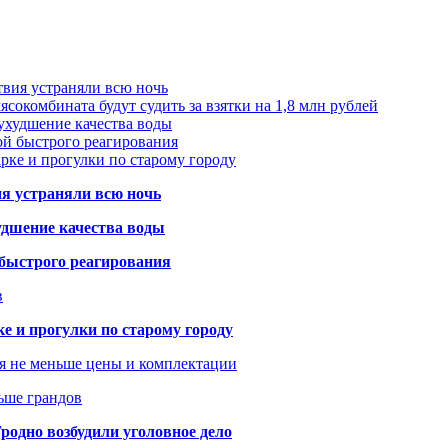
твия устраняли всю ночь
сокомбината будут судить за взятки на 1,8 млн рублей
ухудшение качества воды
ой быстрого реагирования
арке и прогулки по старому городу
ия устраняли всю ночь
удшение качества воды
 быстрого реагирования
в
ке и прогулки по старому городу
я не меньше цены и комплектации
ьше грандов
одно возбудили уголовное дело