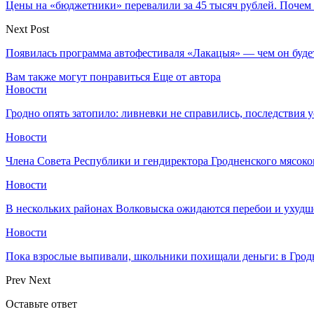
Цены на «бюджетники» перевалили за 45 тысяч рублей. Почем 
Next Post
Появилась программа автофестиваля «Лакацыя» — чем он буде
Вам также могут понравиться
Еще от автора
Новости
Гродно опять затопило: ливневки не справились, последствия 
Новости
Члена Совета Республики и гендиректора Гродненского мясоко
Новости
В нескольких районах Волковыска ожидаются перебои и ухудш
Новости
Пока взрослые выпивали, школьники похищали деньги: в Грод
Prev
Next
Оставьте ответ