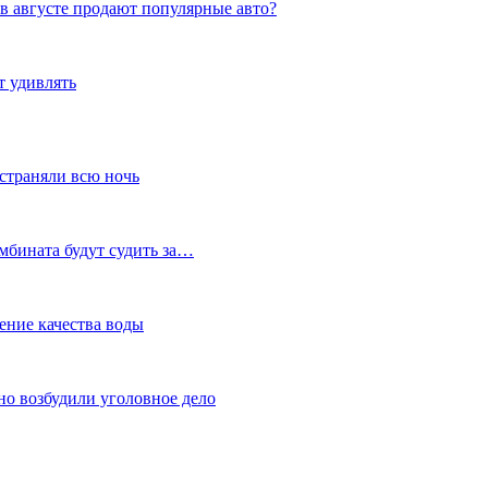
в августе продают популярные авто?
т удивлять
устраняли всю ночь
мбината будут судить за…
ение качества воды
но возбудили уголовное дело