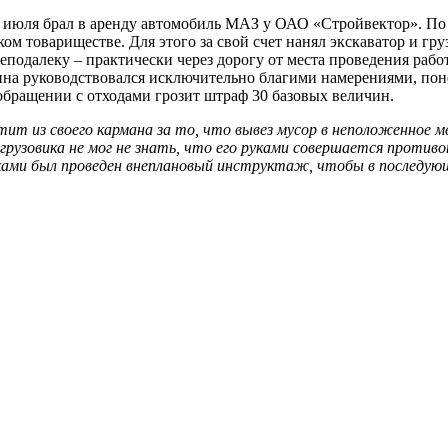
 июля брал в аренду автомобиль МАЗ у ОАО «Стройвектор». По 
ком товариществе. Для этого за свой счет нанял экскаватор и г
подалеку – практически через дорогу от места проведения работ
чина руководствовался исключительно благими намерениями, по
 обращении с отходами грозит штраф 30 базовых величин.
латит из своего кармана за то, что вывез мусор в неположенное
рузовика не мог не знать, что его руками совершается противоп
ками был проведен внеплановый инструктаж, чтобы в последу