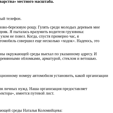
рварства» местного масштаба.
ный телефон.
ово-березовую рощу. Гулять среди молодых деревьев мне
няк. Я пыталась вразумить водителя грузовика:
хом не повел. Когда, спустя примерно час, я
втомобиль совершил еще несколько «ходок». Надеюсь, это
раны окружающей среды выехал по указанному адресу. И
деревянными обломками, арматурой, стеклом и ветошью.
ационному номеру автомобиля установить, какой организации
ля личных нужд. Наша организация предоставляет
ктора», имеется путевой лист.
ающей среды Наталья Коломийцева: