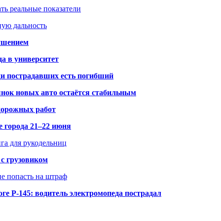
ать реальные показатели
ную дальность
рушением
да в университет
ди пострадавших есть погибший
рынок новых авто остаётся стабильным
 дорожных работ
е города 21–22 июня
нга для рукодельниц
 с грузовиком
не попасть на штраф
ге Р-145: водитель электромопеда пострадал