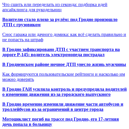
Что сшить или переделать из секонда: подборка идей
апсайклинга для рукодельниц
Водителю стало плохо за рулём: под Гродно произошло
ДТП с грузовиком
Снос гаража или дачного домика: как всё сделать правильно и
не попасть на штраф
В Гродно зафиксировано ДТП с участием транспорта на
дороге Р-145: водитель электромопеда пострадал
В Гродненском районе ночное ДТП унесло жизнь мужчины
Как формируются пользовательские рейтинги и насколько им
можно доверять
В Гродно ГАИ усилила контроль и предупредила водителей
о изменении движения из-за городского выпускного
В Гродно временно изменили движение части автобусов и
троллейбусов из-за ограничений в центре города
Мотоциклист погиб на трассе под Гродно, его 17-летняя
дочь попала в больницу