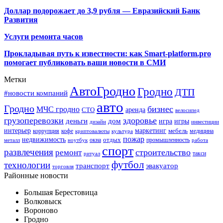
Доллар подорожает до 3,9 рубля — Евразийский Банк
Развития
Услуги ремонта часов
Прокладывая путь к известности: как Smart-platform.pro
помогает публиковать ваши новости в СМИ
Метки
АвтоГродно
Гродно
ДТП
#новости компаний
авто
Гродно
бизнес
МЧС гродно
аренда
СТО
велосипед
грузоперевозки
здоровье
деньги
дом
игра
игры
дизайн
инвестиции
интерьер
маркетинг
мебель
коррупция
кофе
медицина
криптовалюты
культура
пожар
недвижимость
отдых
окна
промышленность
металл
ноутбук
работа
спорт
развлечения
строительство
ремонт
такси
ритуал
футбол
технологии
транспорт
эвакуатор
торговля
Районные новости
Большая Берестовица
Волковыск
Вороново
Гродно