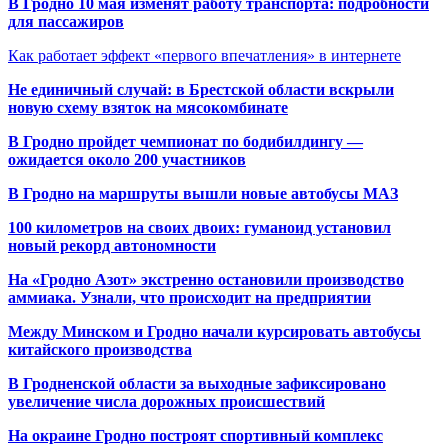
В Гродно 10 мая изменят работу транспорта: подробности
для пассажиров
Как работает эффект «первого впечатления» в интернете
Не единичный случай: в Брестской области вскрыли
новую схему взяток на мясокомбинате
В Гродно пройдет чемпионат по бодибилдингу —
ожидается около 200 участников
В Гродно на маршруты вышли новые автобусы МАЗ
100 километров на своих двоих: гуманоид установил
новый рекорд автономности
На «Гродно Азот» экстренно остановили производство
аммиака. Узнали, что происходит на предприятии
Между Минском и Гродно начали курсировать автобусы
китайского производства
В Гродненской области за выходные зафиксировано
увеличение числа дорожных происшествий
На окраине Гродно построят спортивный
комплекс