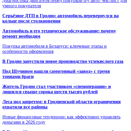
Диагностика двигателя перед покупкой б/у авто: чек-лист для
умного покупателя
Серьёзное ДТП в Гродно: автомобиль перевернулся на
кольце после столкновения
Автомобиль и его техническое обслуживание: почему
ремонт необходим
Покупка автомобиля в Беларуси: ключевые этапы и
особенности оформления
В Гродно запустили новое производство углекислого газа
Под Щучином нашли самогонный «завод» с тремя
тоннами браги
Житель Гродно стал участником «спецоперации» и
лишился свыше сорока шести тысяч рублей
Леса под запретом: в Гродненской области ограничения
охватили все районы
Новые финансовые тенденции: как эффективно управлять
деньгами в 2026 году