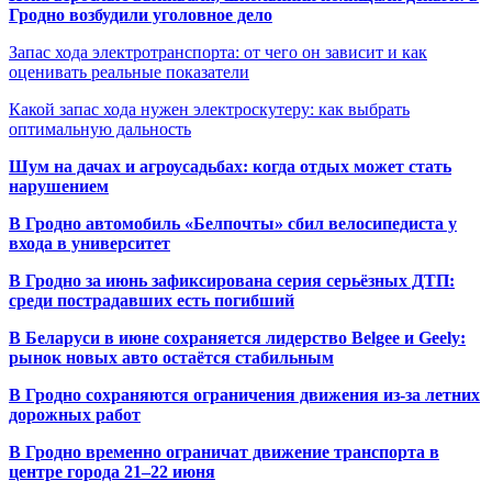
Гродно возбудили уголовное дело
Запас хода электротранспорта: от чего он зависит и как
оценивать реальные показатели
Какой запас хода нужен электроскутеру: как выбрать
оптимальную дальность
Шум на дачах и агроусадьбах: когда отдых может стать
нарушением
В Гродно автомобиль «Белпочты» сбил велосипедиста у
входа в университет
В Гродно за июнь зафиксирована серия серьёзных ДТП:
среди пострадавших есть погибший
В Беларуси в июне сохраняется лидерство Belgee и Geely:
рынок новых авто остаётся стабильным
В Гродно сохраняются ограничения движения из-за летних
дорожных работ
В Гродно временно ограничат движение транспорта в
центре города 21–22 июня