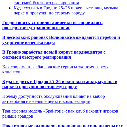
системой быстрого реагирования
Куда сходить в Гродно 25–26 июля: выставки, музыка в
парке и прогулки по старому городу
Гродно опять затопило: ливневки не справились,
последствия устраняли всю ночь
В нескольких районах Волковыска ожидаются перебои и
ухудшение качества воды
В Гродно заработал новый корпус кардиоцентра с
системой быстрого реагирования
Как современные банковские сервисы экономят время
клиентов
Куда сходить в Гродно 25–26 июля: выставки, музыка в
парке и прогулки по старому городу
Почему доступность обслуживания влияет на выбор
автомобиля не меньше цены и комплектации
Трансферная модель «Брайтона»: как клуб находит игроков
раньше грандов
Пока взрослые выпивали, школьники похищали деньги: в