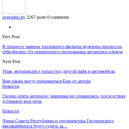
avgrodno.by
2267 posts
0 comments
Prev Post
В процессе замены топливного фильтра мужчина пролил на
себя бензин. От переносного светильника загорелась одежда
Next Post
Упав, мотоциклист попал под другой байк и автомобиль
Вам также могут понравиться
Еще от автора
Новости
Гродно опять затопило: ливневки не справились, последствия
устраняли всю ночь
Новости
Члена Совета Республики и гендиректора Гродненского
мясокомбината будут судить за…