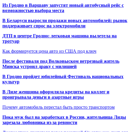
Из Гродно в Варшаву запустят новый автобусный рейс с
возможностью выбора места
В Беларуси выросли продажи новых автомобилей: рынок
поддерживает спрос на электромобили
ДТП в центре Гродно: легковая машина вылетела на
тротуар
Как формируется цена авто из США под ключ
После фестиваля под Волковыском нетрезвый житель
Минска устроил драку с милицией
В Гродно пройдет юбилейный Фестиваль национальных
культур
В Лиде женщина оформляла кредиты на коллег и
проигрывала деньги в азартные игры
Почему автомобиль перестал быть просто транспортом
Пока муж был на заработках в России, жительница Лиды
зарезала любовника из-за ревности