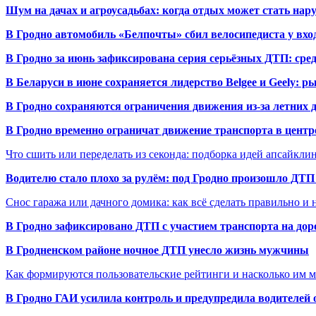
Шум на дачах и агроусадьбах: когда отдых может стать на
В Гродно автомобиль «Белпочты» сбил велосипедиста у вхо
В Гродно за июнь зафиксирована серия серьёзных ДТП: сре
В Беларуси в июне сохраняется лидерство Belgee и Geely: 
В Гродно сохраняются ограничения движения из-за летних
В Гродно временно ограничат движение транспорта в центр
Что сшить или переделать из секонда: подборка идей апсайкли
Водителю стало плохо за рулём: под Гродно произошло ДТП
Снос гаража или дачного домика: как всё сделать правильно и 
В Гродно зафиксировано ДТП с участием транспорта на доро
В Гродненском районе ночное ДТП унесло жизнь мужчины
Как формируются пользовательские рейтинги и насколько им 
В Гродно ГАИ усилила контроль и предупредила водителей 