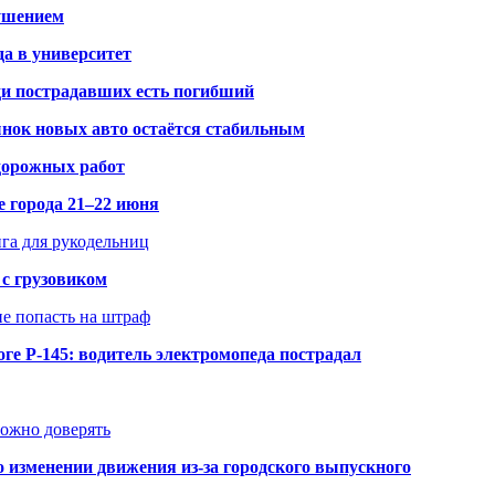
рушением
да в университет
ди пострадавших есть погибший
рынок новых авто остаётся стабильным
 дорожных работ
е города 21–22 июня
нга для рукодельниц
 с грузовиком
не попасть на штраф
ге Р-145: водитель электромопеда пострадал
можно доверять
о изменении движения из-за городского выпускного