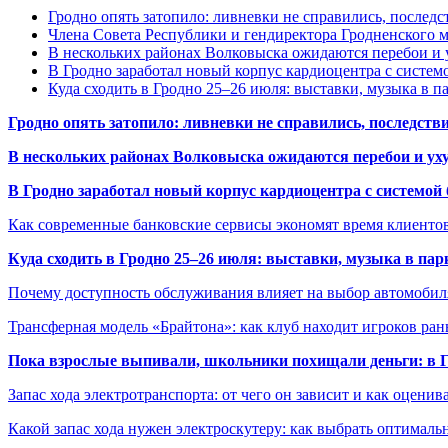
Гродно опять затопило: ливневки не справились, последс
Члена Совета Республики и гендиректора Гродненского мя
В нескольких районах Волковыска ожидаются перебои и 
В Гродно заработал новый корпус кардиоцентра с систем
Куда сходить в Гродно 25–26 июля: выставки, музыка в п
Гродно опять затопило: ливневки не справились, последств
В нескольких районах Волковыска ожидаются перебои и ух
В Гродно заработал новый корпус кардиоцентра с системой
Как современные банковские сервисы экономят время клиенто
Куда сходить в Гродно 25–26 июля: выставки, музыка в пар
Почему доступность обслуживания влияет на выбор автомобил
Трансферная модель «Брайтона»: как клуб находит игроков ран
Пока взрослые выпивали, школьники похищали деньги: в Гр
Запас хода электротранспорта: от чего он зависит и как оценив
Какой запас хода нужен электроскутеру: как выбрать оптималь