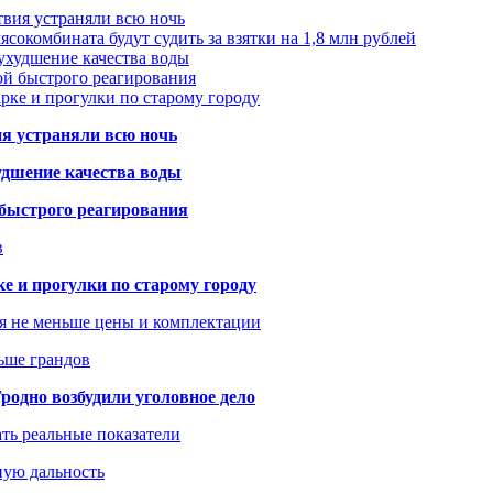
твия устраняли всю ночь
сокомбината будут судить за взятки на 1,8 млн рублей
ухудшение качества воды
ой быстрого реагирования
арке и прогулки по старому городу
ия устраняли всю ночь
удшение качества воды
 быстрого реагирования
в
ке и прогулки по старому городу
я не меньше цены и комплектации
ьше грандов
одно возбудили уголовное дело
ать реальные показатели
ную дальность