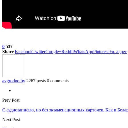
0
537
Share
Facebook
Twitter
Google+
ReddIt
WhatsApp
Pinterest
Эл. адрес
avgrodno.by
2267 posts
0 comments
Prev Post
С аудиозаписью, но без экзаменационных карточек. Как в Бела
Next Post