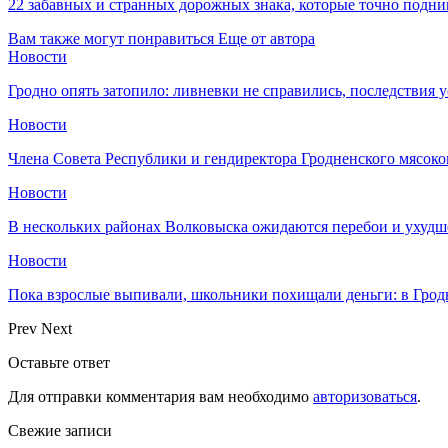
22 забавных и странных дорожных знака, которые точно подни
Вам также могут понравиться
Еще от автора
Новости
Гродно опять затопило: ливневки не справились, последствия 
Новости
Члена Совета Республики и гендиректора Гродненского мясоко
Новости
В нескольких районах Волковыска ожидаются перебои и ухудш
Новости
Пока взрослые выпивали, школьники похищали деньги: в Грод
Prev
Next
Оставьте ответ
Для отправки комментария вам необходимо
авторизоваться
.
Свежие записи