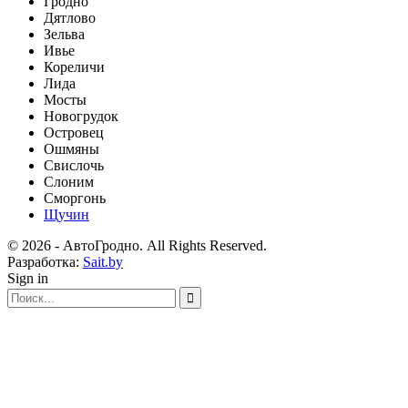
Гродно
Дятлово
Зельва
Ивье
Кореличи
Лида
Мосты
Новогрудок
Островец
Ошмяны
Свислочь
Слоним
Сморгонь
Щучин
© 2026 - АвтоГродно. All Rights Reserved.
Разработка:
Sait.by
Sign in