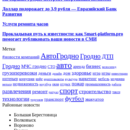
Доллар подорожает до 3,9 рубля — Евразийский Банк
Развития
Услуги ремонта часов
Прокладывая путь к известности: как Smart-platform.pro
помогает публиковать ваши новости в СМИ
Метки
АвтоГродно
Гродно
ДТП
#новости компаний
авто
Гродно
бизнес
МЧС гродно
аренда
СТО
велосипед
грузоперевозки
здоровье
деньги
дом
игра
игры
дизайн
инвестиции
интерьер
маркетинг
мебель
коррупция
кофе
медицина
криптовалюты
культура
пожар
недвижимость
отдых
окна
промышленность
металл
ноутбук
работа
спорт
развлечения
строительство
ремонт
такси
ритуал
футбол
технологии
транспорт
эвакуатор
торговля
Районные новости
Большая Берестовица
Волковыск
Вороново