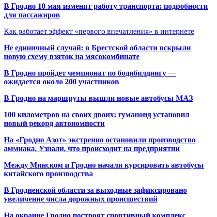
В Гродно 10 мая изменят работу транспорта: подробности
для пассажиров
Как работает эффект «первого впечатления» в интернете
Не единичный случай: в Брестской области вскрыли
новую схему взяток на мясокомбинате
В Гродно пройдет чемпионат по бодибилдингу —
ожидается около 200 участников
В Гродно на маршруты вышли новые автобусы МАЗ
100 километров на своих двоих: гуманоид установил
новый рекорд автономности
На «Гродно Азот» экстренно остановили производство
аммиака. Узнали, что происходит на предприятии
Между Минском и Гродно начали курсировать автобусы
китайского производства
В Гродненской области за выходные зафиксировано
увеличение числа дорожных происшествий
На окраине Гродно построят спортивный
комплекс