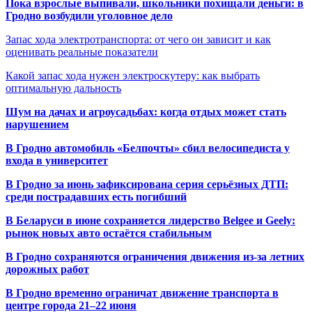
Пока взрослые выпивали, школьники похищали деньги: в
Гродно возбудили уголовное дело
Запас хода электротранспорта: от чего он зависит и как
оценивать реальные показатели
Какой запас хода нужен электроскутеру: как выбрать
оптимальную дальность
Шум на дачах и агроусадьбах: когда отдых может стать
нарушением
В Гродно автомобиль «Белпочты» сбил велосипедиста у
входа в университет
В Гродно за июнь зафиксирована серия серьёзных ДТП:
среди пострадавших есть погибший
В Беларуси в июне сохраняется лидерство Belgee и Geely:
рынок новых авто остаётся стабильным
В Гродно сохраняются ограничения движения из-за летних
дорожных работ
В Гродно временно ограничат движение транспорта в
центре города 21–22 июня