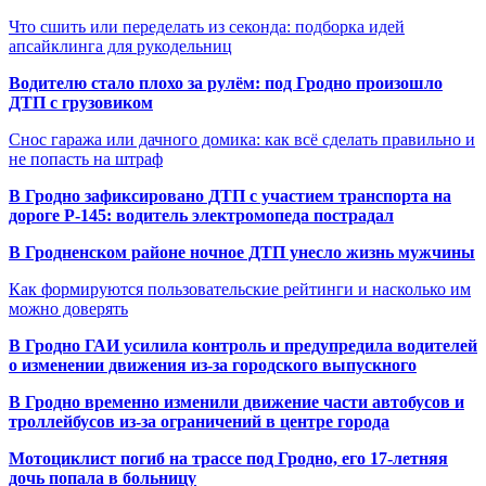
Что сшить или переделать из секонда: подборка идей
апсайклинга для рукодельниц
Водителю стало плохо за рулём: под Гродно произошло
ДТП с грузовиком
Снос гаража или дачного домика: как всё сделать правильно и
не попасть на штраф
В Гродно зафиксировано ДТП с участием транспорта на
дороге Р-145: водитель электромопеда пострадал
В Гродненском районе ночное ДТП унесло жизнь мужчины
Как формируются пользовательские рейтинги и насколько им
можно доверять
В Гродно ГАИ усилила контроль и предупредила водителей
о изменении движения из-за городского выпускного
В Гродно временно изменили движение части автобусов и
троллейбусов из-за ограничений в центре города
Мотоциклист погиб на трассе под Гродно, его 17-летняя
дочь попала в больницу