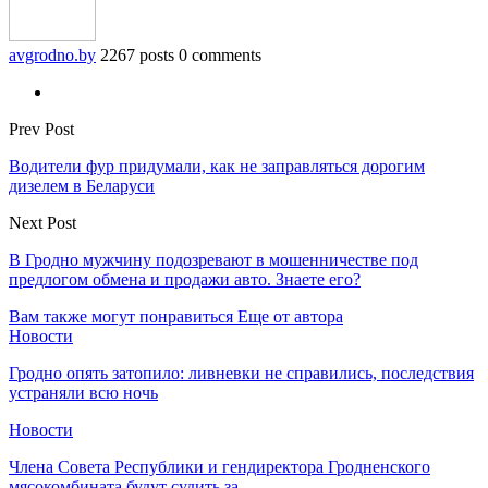
avgrodno.by
2267 posts
0 comments
Prev Post
Водители фур придумали, как не заправляться дорогим
дизелем в Беларуси
Next Post
В Гродно мужчину подозревают в мошенничестве под
предлогом обмена и продажи авто. Знаете его?
Вам также могут понравиться
Еще от автора
Новости
Гродно опять затопило: ливневки не справились, последствия
устраняли всю ночь
Новости
Члена Совета Республики и гендиректора Гродненского
мясокомбината будут судить за…