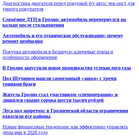
Диагностика двигателя перед покупкой б/у авто: чек-лист для
умного покупателя
Серьёзное ДТП в Гродно: автомобиль перевернулся на
кольце после столкновения
Автомобиль и его техническое обслуживание: почему
ремонт необходим
Покупка автомобиля в Беларуси: ключевые этапы и
особенности оформления
В Гродно запустили новое производство углекислого газа
Под Щучином нашли самогонный «завод» с тремя
тоннами браги
Житель Гродно стал участником «спецоперации» и
лишился свыше сорока шести тысяч рублей
Леса под запретом: в Гродненской области ограничения
охватили все районы
Новые финансовые тенденции: как эффективно управлять
деньгами в 2026 году