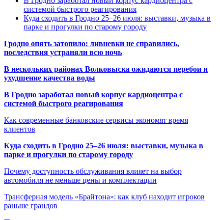
В Гродно заработал новый корпус кардиоцентра с
системой быстрого реагирования
Куда сходить в Гродно 25–26 июля: выставки, музыка в
парке и прогулки по старому городу
Гродно опять затопило: ливневки не справились,
последствия устраняли всю ночь
В нескольких районах Волковыска ожидаются перебои и
ухудшение качества воды
В Гродно заработал новый корпус кардиоцентра с
системой быстрого реагирования
Как современные банковские сервисы экономят время
клиентов
Куда сходить в Гродно 25–26 июля: выставки, музыка в
парке и прогулки по старому городу
Почему доступность обслуживания влияет на выбор
автомобиля не меньше цены и комплектации
Трансферная модель «Брайтона»: как клуб находит игроков
раньше грандов