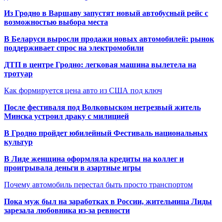
Из Гродно в Варшаву запустят новый автобусный рейс с
возможностью выбора места
В Беларуси выросли продажи новых автомобилей: рынок
поддерживает спрос на электромобили
ДТП в центре Гродно: легковая машина вылетела на
тротуар
Как формируется цена авто из США под ключ
После фестиваля под Волковыском нетрезвый житель
Минска устроил драку с милицией
В Гродно пройдет юбилейный Фестиваль национальных
культур
В Лиде женщина оформляла кредиты на коллег и
проигрывала деньги в азартные игры
Почему автомобиль перестал быть просто транспортом
Пока муж был на заработках в России, жительница Лиды
зарезала любовника из-за ревности