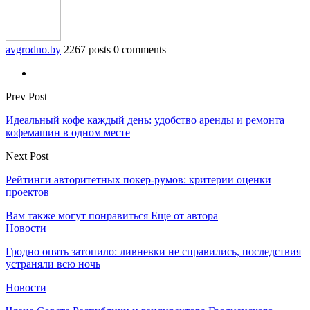
avgrodno.by
2267 posts
0 comments
Prev Post
Идеальный кофе каждый день: удобство аренды и ремонта
кофемашин в одном месте
Next Post
Рейтинги авторитетных покер-румов: критерии оценки
проектов
Вам также могут понравиться
Еще от автора
Новости
Гродно опять затопило: ливневки не справились, последствия
устраняли всю ночь
Новости