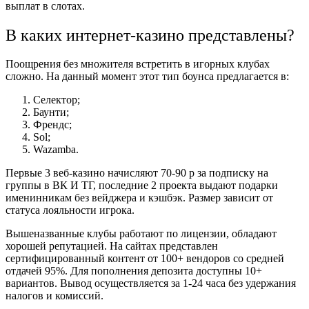
выплат в слотах.
В каких интернет-казино представлены?
Поощрения без множителя встретить в игорных клубах
сложно. На данный момент этот тип боунса предлагается в:
Селектор;
Баунти;
Френдс;
Sol;
Wazamba.
Первые 3 веб-казино начисляют 70-90 р за подписку на
группы в ВК И ТГ, последние 2 проекта выдают подарки
именинникам без вейджера и кэшбэк. Размер зависит от
статуса лояльности игрока.
Вышеназванные клубы работают по лицензии, обладают
хорошей репутацией. На сайтах представлен
сертифицированный контент от 100+ вендоров со средней
отдачей 95%. Для пополнения депозита доступны 10+
вариантов. Вывод осуществляется за 1-24 часа без удержания
налогов и комиссий.