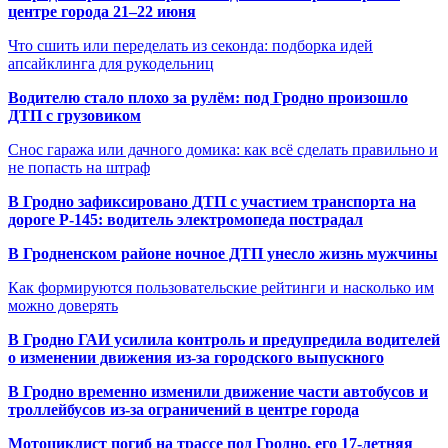
центре города 21–22 июня
Что сшить или переделать из секонда: подборка идей
апсайклинга для рукодельниц
Водителю стало плохо за рулём: под Гродно произошло
ДТП с грузовиком
Снос гаража или дачного домика: как всё сделать правильно и
не попасть на штраф
В Гродно зафиксировано ДТП с участием транспорта на
дороге Р-145: водитель электромопеда пострадал
В Гродненском районе ночное ДТП унесло жизнь мужчины
Как формируются пользовательские рейтинги и насколько им
можно доверять
В Гродно ГАИ усилила контроль и предупредила водителей
о изменении движения из-за городского выпускного
В Гродно временно изменили движение части автобусов и
троллейбусов из-за ограничений в центре города
Мотоциклист погиб на трассе под Гродно, его 17-летняя