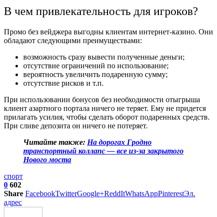
В чем привлекательность для игроков?
Промо без вейджера выгодны клиентам интернет-казино. Они
обладают следующими преимуществами:
возможность сразу вывести полученные деньги;
отсутствие ограничений по использование;
вероятность увеличить подаренную сумму;
отсутствие рисков и т.п.
При использовании бонусов без необходимости отыгрыша
клиент азартного портала ничего не теряет. Ему не придется
прилагать усилия, чтобы сделать оборот подаренных средств.
При сливе депозита он ничего не потеряет.
Читайте также:
На дорогах Гродно
транспортный коллапс — все из-за закрытого
Нового моста
спорт
0
602
Share
Facebook
Twitter
Google+
ReddIt
WhatsApp
Pinterest
Эл.
адрес