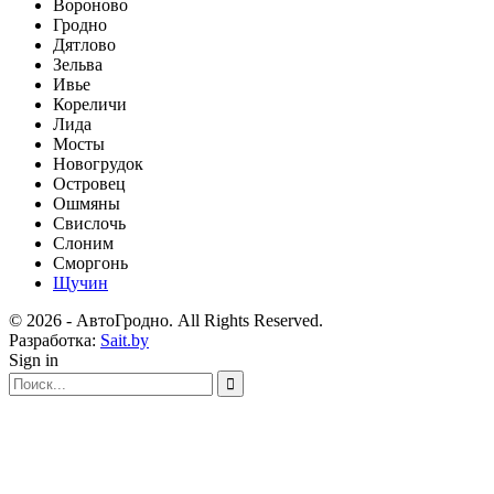
Вороново
Гродно
Дятлово
Зельва
Ивье
Кореличи
Лида
Мосты
Новогрудок
Островец
Ошмяны
Свислочь
Слоним
Сморгонь
Щучин
© 2026 - АвтоГродно. All Rights Reserved.
Разработка:
Sait.by
Sign in