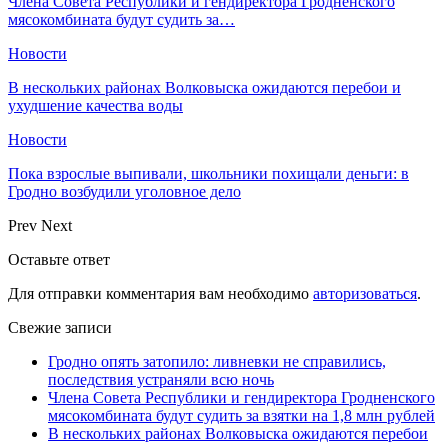
Члена Совета Республики и гендиректора Гродненского
мясокомбината будут судить за…
Новости
В нескольких районах Волковыска ожидаются перебои и
ухудшение качества воды
Новости
Пока взрослые выпивали, школьники похищали деньги: в
Гродно возбудили уголовное дело
Prev
Next
Оставьте ответ
Для отправки комментария вам необходимо
авторизоваться
.
Свежие записи
Гродно опять затопило: ливневки не справились,
последствия устраняли всю ночь
Члена Совета Республики и гендиректора Гродненского
мясокомбината будут судить за взятки на 1,8 млн рублей
В нескольких районах Волковыска ожидаются перебои