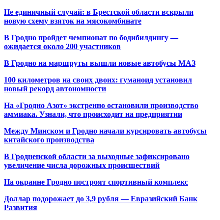
Не единичный случай: в Брестской области вскрыли
новую схему взяток на мясокомбинате
В Гродно пройдет чемпионат по бодибилдингу —
ожидается около 200 участников
В Гродно на маршруты вышли новые автобусы МАЗ
100 километров на своих двоих: гуманоид установил
новый рекорд автономности
На «Гродно Азот» экстренно остановили производство
аммиака. Узнали, что происходит на предприятии
Между Минском и Гродно начали курсировать автобусы
китайского производства
В Гродненской области за выходные зафиксировано
увеличение числа дорожных происшествий
На окраине Гродно построят спортивный
комплекс
Доллар подорожает до 3,9 рубля — Евразийский Банк
Развития