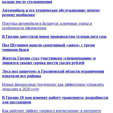
кольце после столкновения
Автомобиль и его техническое обслуживание: почему
ремонт необходим
Покупка автомобиля в Беларуси: ключевые этапы и
особенности оформления
В Гродно запустили новое производство углекислого газа
Под Щучином нашли самогонный «завод» с тремя
тоннами браги
Житель Гродно стал участником «спецоперации» и
лишился свыше сорока шести тысяч рублей
Леса под запретом: в Гродненской области ограничения
охватили все районы
Новые финансовые тенденции: как эффективно управлять
деньгами в 2026 году
В Гродно 10 мая изменят работу транспорта: подробности
для пассажиров
Как работает эффект «первого впечатления» в интернете