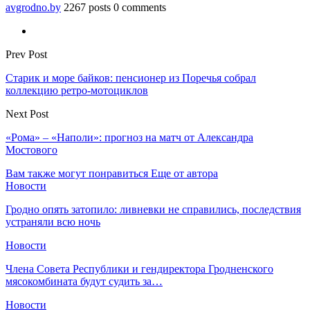
avgrodno.by
2267 posts
0 comments
Prev Post
Старик и море байков: пенсионер из Поречья собрал
коллекцию ретро-мотоциклов
Next Post
«Рома» – «Наполи»: прогноз на матч от Александра
Мостового
Вам также могут понравиться
Еще от автора
Новости
Гродно опять затопило: ливневки не справились, последствия
устраняли всю ночь
Новости
Члена Совета Республики и гендиректора Гродненского
мясокомбината будут судить за…
Новости