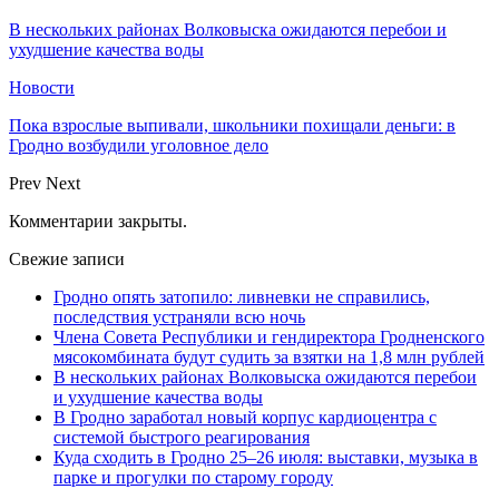
В нескольких районах Волковыска ожидаются перебои и
ухудшение качества воды
Новости
Пока взрослые выпивали, школьники похищали деньги: в
Гродно возбудили уголовное дело
Prev
Next
Комментарии закрыты.
Свежие записи
Гродно опять затопило: ливневки не справились,
последствия устраняли всю ночь
Члена Совета Республики и гендиректора Гродненского
мясокомбината будут судить за взятки на 1,8 млн рублей
В нескольких районах Волковыска ожидаются перебои
и ухудшение качества воды
В Гродно заработал новый корпус кардиоцентра с
системой быстрого реагирования
Куда сходить в Гродно 25–26 июля: выставки, музыка в
парке и прогулки по старому городу