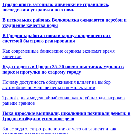
Гродно опять затопило: ливневки не справились,
последствия устраняли всю ночь
В нескольких районах Волковыска ожидаются перебои и
ухудшение качества воды
В Гродно заработал новый корпус кардиоцентра с
системой быстрого реагирования
Как современные банковские сервисы экономят время
клиентов
Куда сходить в Гродно 25–26 июля: выставки, музыка в
парке и прогулки по старому городу
Почему доступность обслуживания влияет на выбор
автомобиля не меньше цены и комплектации
Трансферная модель «Брайтона»: как клуб находит игроков
раньше грандов
Пока взрослые выпивали, школьники похищали деньги: в
Гродно возбудили уголовное дело
Запас хода электротранспорта: от чего он зависит и как