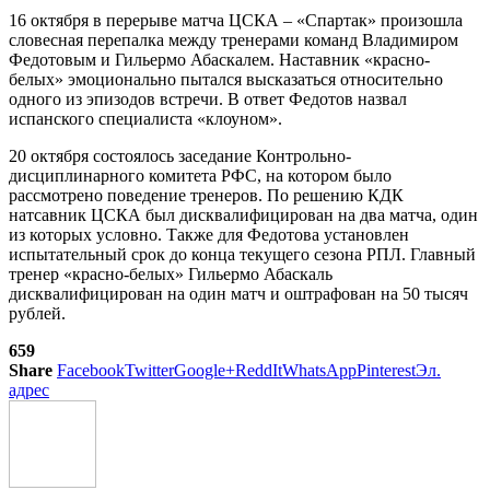
16 октября в перерыве матча ЦСКА – «Спартак» произошла
словесная перепалка между тренерами команд Владимиром
Федотовым и Гильермо Абаскалем. Наставник «красно-
белых» эмоционально пытался высказаться относительно
одного из эпизодов встречи. В ответ Федотов назвал
испанского специалиста «клоуном».
20 октября состоялось заседание Контрольно-
дисциплинарного комитета РФС, на котором было
рассмотрено поведение тренеров. По решению КДК
натсавник ЦСКА был дисквалифицирован на два матча, один
из которых условно. Также для Федотова установлен
испытательный срок до конца текущего сезона РПЛ. Главный
тренер «красно-белых» Гильермо Абаскаль
дисквалифицирован на один матч и оштрафован на 50 тысяч
рублей.
659
Share
Facebook
Twitter
Google+
ReddIt
WhatsApp
Pinterest
Эл.
адрес