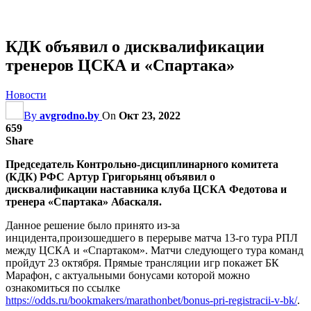
КДК объявил о дисквалификации
тренеров ЦСКА и «Спартака»
Новости
By
avgrodno.by
On
Окт 23, 2022
659
Share
Председатель Контрольно-дисциплинарного комитета
(КДК) РФС Артур Григорьянц объявил о
дисквалификации наставника клуба ЦСКА Федотова и
тренера «Спартака» Абаскаля.
Данное решение было принято из-за
инцидента,произошедшего в перерыве матча 13-го тура РПЛ
между ЦСКА и «Спартаком». Матчи следующего тура команд
пройдут 23 октября. Прямые трансляции игр покажет БК
Марафон, с актуальными бонусами которой можно
ознакомиться по ссылке
https://odds.ru/bookmakers/marathonbet/bonus-pri-registracii-v-bk/
.