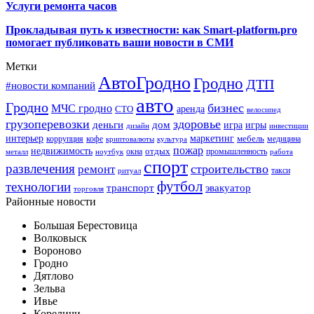
Услуги ремонта часов
Прокладывая путь к известности: как Smart-platform.pro
помогает публиковать ваши новости в СМИ
Метки
АвтоГродно
Гродно
ДТП
#новости компаний
авто
Гродно
бизнес
МЧС гродно
аренда
СТО
велосипед
грузоперевозки
здоровье
деньги
дом
игра
игры
дизайн
инвестиции
интерьер
маркетинг
мебель
коррупция
кофе
медицина
криптовалюты
культура
пожар
недвижимость
отдых
окна
промышленность
металл
ноутбук
работа
спорт
развлечения
строительство
ремонт
такси
ритуал
футбол
технологии
транспорт
эвакуатор
торговля
Районные новости
Большая Берестовица
Волковыск
Вороново
Гродно
Дятлово
Зельва
Ивье
Кореличи