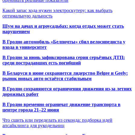
оценивать реальные показатели
Какой запас хода нужен электроскутеру: как выбрать
оптимальную дальность
Шум на дачах и агроусадьбах: когда отдых может стать
нарушением
В Гродно автомобиль «Белпочты» сбил велосипедиста у
входа в университет
В Гродно за июнь зафиксирована серия серьёзных ДТП:
среди пострадавших есть погибший
В Беларуси в июне сохраняется лидерство Belgee и Geely:
рынок новых авто остаётся стабильным
В Гродно сохраняются ограничения движения из-за летних
дорожных работ
В Гродно временно ограничат движение транспорта в
центре города 21–22 июня
Что сшить или переделать из секонда: подборка идей
апсайклинга для рукодельниц