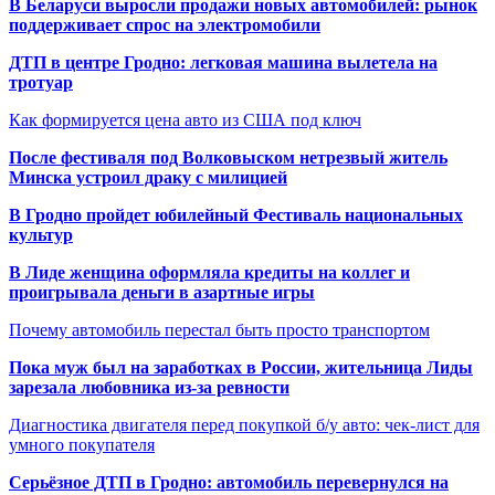
В Беларуси выросли продажи новых автомобилей: рынок
поддерживает спрос на электромобили
ДТП в центре Гродно: легковая машина вылетела на
тротуар
Как формируется цена авто из США под ключ
После фестиваля под Волковыском нетрезвый житель
Минска устроил драку с милицией
В Гродно пройдет юбилейный Фестиваль национальных
культур
В Лиде женщина оформляла кредиты на коллег и
проигрывала деньги в азартные игры
Почему автомобиль перестал быть просто транспортом
Пока муж был на заработках в России, жительница Лиды
зарезала любовника из-за ревности
Диагностика двигателя перед покупкой б/у авто: чек-лист для
умного покупателя
Серьёзное ДТП в Гродно: автомобиль перевернулся на