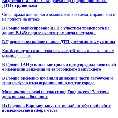
Водителю стало плохо за рулём: под Гродно произошло
ДТП с грузовиком
Снос гаража или дачного домика: как всё сделать правильно и
не попасть на штраф
В Гродно зафиксировано ДТП с участием транспорта на
дороге Р-145: водитель электромопеда пострадал
В Гродненском районе ночное ДТП унесло жизнь мужчины
Как формируются пользовательские рейтинги и насколько им
можно доверять
В Гродно ГАИ усилила контроль и предупредила водителей
о изменении движения из-за городского выпускного
В Гродно временно изменили движение части автобусов и
троллейбусов из-за ограничений в центре города
Мотоциклист погиб на трассе под Гродно, его 17-летняя
дочь попала в больницу
Из Гродно в Варшаву запустят новый автобусный рейс с
возможностью выбора места