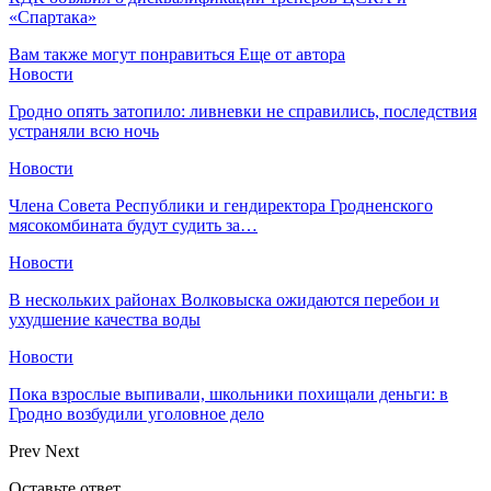
«Спартака»
Вам также могут понравиться
Еще от автора
Новости
Гродно опять затопило: ливневки не справились, последствия
устраняли всю ночь
Новости
Члена Совета Республики и гендиректора Гродненского
мясокомбината будут судить за…
Новости
В нескольких районах Волковыска ожидаются перебои и
ухудшение качества воды
Новости
Пока взрослые выпивали, школьники похищали деньги: в
Гродно возбудили уголовное дело
Prev
Next
Оставьте ответ