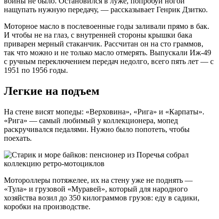
войны не было. Остановился в луже, попробуй ногой
нащупать нужную передачу, — рассказывает Генрик Дзитко.
Моторное масло в послевоенные годы заливали прямо в бак.
И чтобы не на глаз, с внутренней стороны крышки бака
приварен мерный стаканчик. Рассчитан он на сто граммов,
так что можно и не только масло отмерять. Выпускали Иж-49
с ручным переключением передач недолго, всего пять лет — с
1951 по 1956 годы.
Легкие на подъем
На стене висят мопеды: «Верховина», «Рига» и «Карпаты».
«Рига» — самый любимый у коллекционера, мопед
раскручивался педалями. Нужно было попотеть, чтобы
поехать.
Мотороллеры потяжелее, их на стену уже не поднять —
«Тула» и грузовой «Муравей», который для народного
хозяйства возил до 350 килограммов грузов: еду в садики,
коробки на производстве.