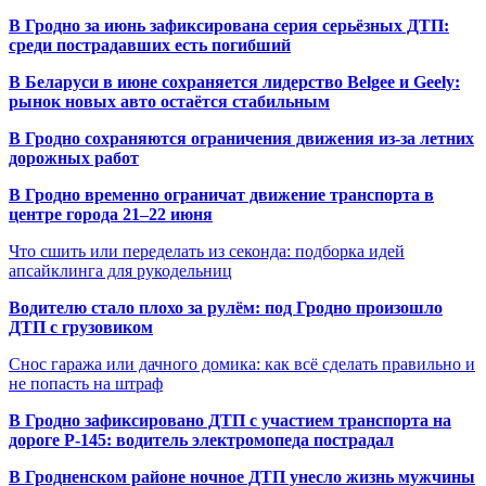
В Гродно за июнь зафиксирована серия серьёзных ДТП:
среди пострадавших есть погибший
В Беларуси в июне сохраняется лидерство Belgee и Geely:
рынок новых авто остаётся стабильным
В Гродно сохраняются ограничения движения из-за летних
дорожных работ
В Гродно временно ограничат движение транспорта в
центре города 21–22 июня
Что сшить или переделать из секонда: подборка идей
апсайклинга для рукодельниц
Водителю стало плохо за рулём: под Гродно произошло
ДТП с грузовиком
Снос гаража или дачного домика: как всё сделать правильно и
не попасть на штраф
В Гродно зафиксировано ДТП с участием транспорта на
дороге Р-145: водитель электромопеда пострадал
В Гродненском районе ночное ДТП унесло жизнь мужчины