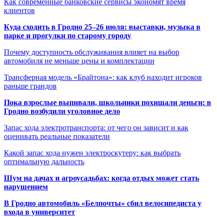
Как современные банковские сервисы экономят время
клиентов
Куда сходить в Гродно 25–26 июля: выставки, музыка в
парке и прогулки по старому городу
Почему доступность обслуживания влияет на выбор
автомобиля не меньше цены и комплектации
Трансферная модель «Брайтона»: как клуб находит игроков
раньше грандов
Пока взрослые выпивали, школьники похищали деньги: в
Гродно возбудили уголовное дело
Запас хода электротранспорта: от чего он зависит и как
оценивать реальные показатели
Какой запас хода нужен электроскутеру: как выбрать
оптимальную дальность
Шум на дачах и агроусадьбах: когда отдых может стать
нарушением
В Гродно автомобиль «Белпочты» сбил велосипедиста у
входа в университет