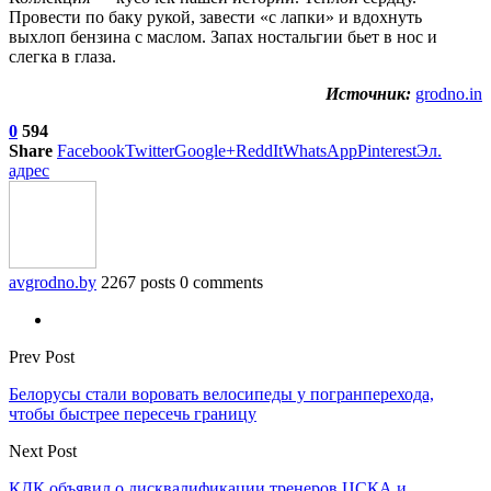
Провести по баку рукой, завести «с лапки» и вдохнуть
выхлоп бензина с маслом. Запах ностальгии бьет в нос и
слегка в глаза.
Источник:
grodno.in
0
594
Share
Facebook
Twitter
Google+
ReddIt
WhatsApp
Pinterest
Эл.
адрес
avgrodno.by
2267 posts
0 comments
Prev Post
Белорусы стали воровать велосипеды у погранперехода,
чтобы быстрее пересечь границу
Next Post
КДК объявил о дисквалификации тренеров ЦСКА и