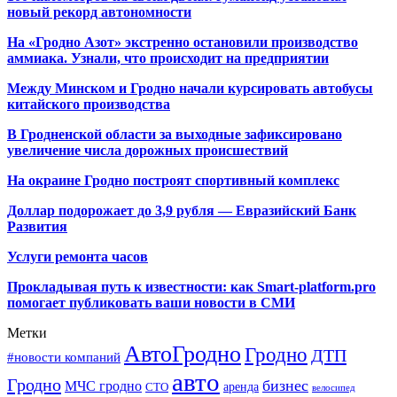
новый рекорд автономности
На «Гродно Азот» экстренно остановили производство
аммиака. Узнали, что происходит на предприятии
Между Минском и Гродно начали курсировать автобусы
китайского производства
В Гродненской области за выходные зафиксировано
увеличение числа дорожных происшествий
На окраине Гродно построят спортивный
комплекс
Доллар подорожает до 3,9 рубля — Евразийский Банк
Развития
Услуги ремонта часов
Прокладывая путь к известности: как Smart-platform.pro
помогает публиковать ваши новости в СМИ
Метки
АвтоГродно
Гродно
ДТП
#новости компаний
авто
Гродно
бизнес
МЧС гродно
аренда
СТО
велосипед