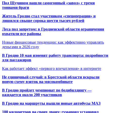
Под Щучином нашли самогонный «завод» с тремя
тоннами браги
Житель Гродно стал участником «спецоперации» и
лишился свыше сорока шести тысяч рублей
Леса под запретом: в Гродненской области ограничения
охватили все районы
Новые финансовые тенденции: как эффективно управлять
деньгами в 2026 году
В Гродно 10 мая изменят работу транспорта: подробности
для пассажиров
Как работает эффект «первого впечатления» в интернете
Не единичный случай: в Брестской области вскрыли
новую схему взяток на мясокомбинате
В Гродно пройдет чемпионат по бодибилдингу —
ожидается около 200 участников
В Гродно на маршруты вышли новые автобусы МАЗ
100 километров на своих двоих: гуманоид установил