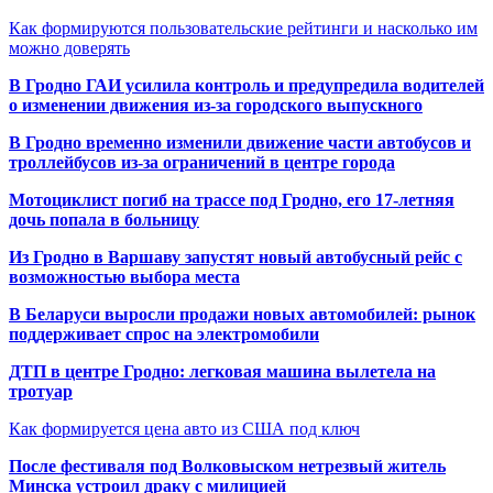
Как формируются пользовательские рейтинги и насколько им
можно доверять
В Гродно ГАИ усилила контроль и предупредила водителей
о изменении движения из-за городского выпускного
В Гродно временно изменили движение части автобусов и
троллейбусов из-за ограничений в центре города
Мотоциклист погиб на трассе под Гродно, его 17-летняя
дочь попала в больницу
Из Гродно в Варшаву запустят новый автобусный рейс с
возможностью выбора места
В Беларуси выросли продажи новых автомобилей: рынок
поддерживает спрос на электромобили
ДТП в центре Гродно: легковая машина вылетела на
тротуар
Как формируется цена авто из США под ключ
После фестиваля под Волковыском нетрезвый житель
Минска устроил драку с милицией