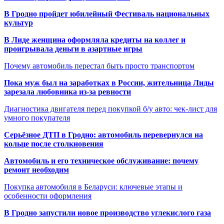
В Гродно пройдет юбилейный Фестиваль национальных
культур
В Лиде женщина оформляла кредиты на коллег и
проигрывала деньги в азартные игры
Почему автомобиль перестал быть просто транспортом
Пока муж был на заработках в России, жительница Лиды
зарезала любовника из-за ревности
Диагностика двигателя перед покупкой б/у авто: чек-лист для
умного покупателя
Серьёзное ДТП в Гродно: автомобиль перевернулся на
кольце после столкновения
Автомобиль и его техническое обслуживание: почему
ремонт необходим
Покупка автомобиля в Беларуси: ключевые этапы и
особенности оформления
В Гродно запустили новое производство углекислого газа