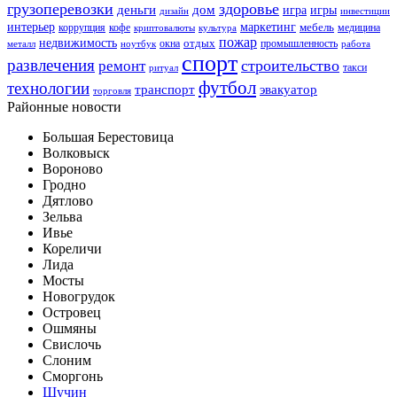
грузоперевозки
здоровье
деньги
дом
игра
игры
дизайн
инвестиции
интерьер
маркетинг
мебель
коррупция
кофе
медицина
криптовалюты
культура
пожар
недвижимость
отдых
окна
промышленность
металл
ноутбук
работа
спорт
развлечения
строительство
ремонт
такси
ритуал
футбол
технологии
транспорт
эвакуатор
торговля
Районные новости
Большая Берестовица
Волковыск
Вороново
Гродно
Дятлово
Зельва
Ивье
Кореличи
Лида
Мосты
Новогрудок
Островец
Ошмяны
Свислочь
Слоним
Сморгонь
Щучин