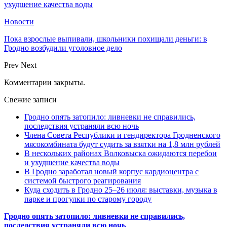
ухудшение качества воды
Новости
Пока взрослые выпивали, школьники похищали деньги: в
Гродно возбудили уголовное дело
Prev
Next
Комментарии закрыты.
Свежие записи
Гродно опять затопило: ливневки не справились,
последствия устраняли всю ночь
Члена Совета Республики и гендиректора Гродненского
мясокомбината будут судить за взятки на 1,8 млн рублей
В нескольких районах Волковыска ожидаются перебои
и ухудшение качества воды
В Гродно заработал новый корпус кардиоцентра с
системой быстрого реагирования
Куда сходить в Гродно 25–26 июля: выставки, музыка в
парке и прогулки по старому городу
Гродно опять затопило: ливневки не справились,
последствия устраняли всю ночь