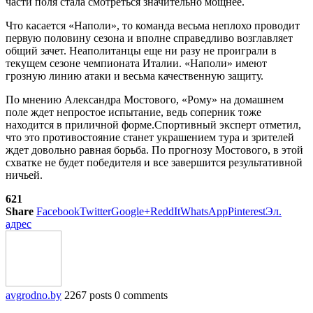
части поля стала смотреться значительно мощнее.
Что касается «Наполи», то команда весьма неплохо проводит
первую половину сезона и вполне справедливо возглавляет
общий зачет. Неаполитанцы еще ни разу не проиграли в
текущем сезоне чемпионата Италии. «Наполи» имеют
грозную линию атаки и весьма качественную защиту.
По мнению Александра Мостового, «Рому» на домашнем
поле ждет непростое испытание, ведь соперник тоже
находится в приличной форме.Спортивный эксперт отметил,
что это противостояние станет украшением тура и зрителей
ждет довольно равная борьба. По прогнозу Мостового, в этой
схватке не будет победителя и все завершится результативной
ничьей.
621
Share
Facebook
Twitter
Google+
ReddIt
WhatsApp
Pinterest
Эл.
адрес
avgrodno.by
2267 posts
0 comments