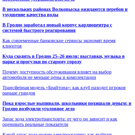
В нескольких районах Волковыска ожидаются перебои и
ухудшение качества воды
В Гродно заработал новый корпус кардиоцентра с
системой быстрого реагирования
Как современные банковские сервисы экономят время
клиентов
Куда сходить в Гродно 25–26 июля: выставки, музыка в
парке и прогулки по старому городу
Почему доступность обслуживания влияет на выбор
автомобиля не меньше цены и комплектации
Трансферная модель «Брайтона»: как клуб находит игроков
раньше грандов
Пока взрослые выпивали, школьники похищали деньги: в
Гродно возбудили уголовное дело
Запас хода электротранспорта: от чего он зависит и как
оценивать реальные показатели
Какой запас хода нужен электроскутеру: как выбрать