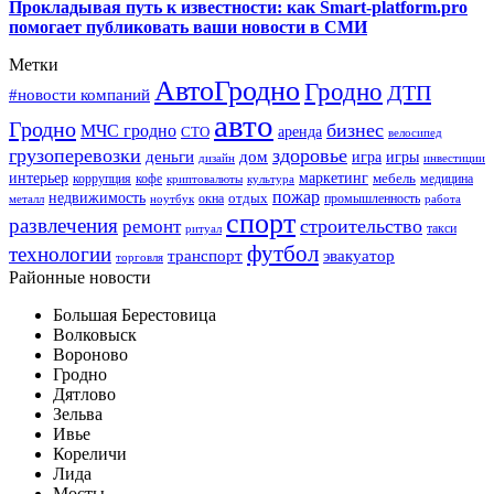
Прокладывая путь к известности: как Smart-platform.pro
помогает публиковать ваши новости в СМИ
Метки
АвтоГродно
Гродно
ДТП
#новости компаний
авто
Гродно
бизнес
МЧС гродно
аренда
СТО
велосипед
грузоперевозки
здоровье
деньги
дом
игра
игры
дизайн
инвестиции
интерьер
маркетинг
мебель
коррупция
кофе
медицина
криптовалюты
культура
пожар
недвижимость
отдых
окна
промышленность
металл
ноутбук
работа
спорт
развлечения
строительство
ремонт
такси
ритуал
футбол
технологии
транспорт
эвакуатор
торговля
Районные новости
Большая Берестовица
Волковыск
Вороново
Гродно
Дятлово
Зельва
Ивье
Кореличи
Лида
Мосты