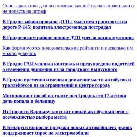
Снос гаража или дачного домика: как всё сделать правильно и
не попасть на штраф
В Гродно зафиксировано ДТП с участием транспорта на
дороге Р-145: водитель электромопеда пострадал
В Гродненском районе ночное ДТП унесло жизнь мужчины
Как формируются пользовательские рейтинги и насколько им
можно доверять
В Гродно ГАИ усилила контроль и предупредила водителей
о изменении движения из-за городского выпускного
В Гродно временно изменили движение части автобусов и
троллейбусов из-за ограничений в центре города
Мотоциклист погиб на трассе под Гродно, его 17-летняя
дочь попала в больницу
Из Гродно в Варшаву запустят новый автобусный рейс с
возможностью выбора места
В Беларуси выросли продажи новых автомобилей: рынок
поддерживает спрос на электромобили