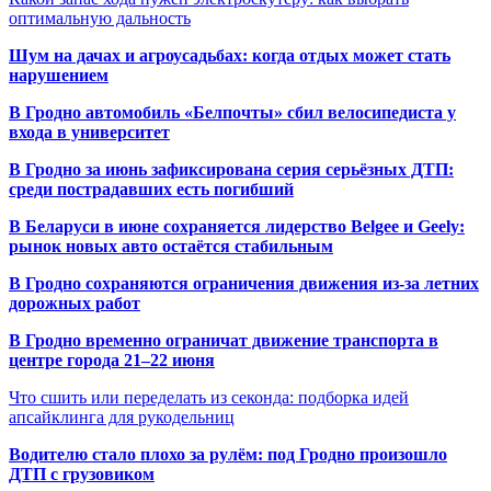
оптимальную дальность
Шум на дачах и агроусадьбах: когда отдых может стать
нарушением
В Гродно автомобиль «Белпочты» сбил велосипедиста у
входа в университет
В Гродно за июнь зафиксирована серия серьёзных ДТП:
среди пострадавших есть погибший
В Беларуси в июне сохраняется лидерство Belgee и Geely:
рынок новых авто остаётся стабильным
В Гродно сохраняются ограничения движения из-за летних
дорожных работ
В Гродно временно ограничат движение транспорта в
центре города 21–22 июня
Что сшить или переделать из секонда: подборка идей
апсайклинга для рукодельниц
Водителю стало плохо за рулём: под Гродно произошло
ДТП с грузовиком