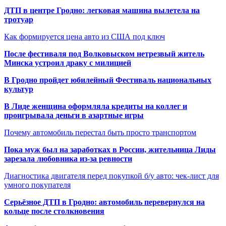
ДТП в центре Гродно: легковая машина вылетела на
тротуар
Как формируется цена авто из США под ключ
После фестиваля под Волковыском нетрезвый житель
Минска устроил драку с милицией
В Гродно пройдет юбилейный Фестиваль национальных
культур
В Лиде женщина оформляла кредиты на коллег и
проигрывала деньги в азартные игры
Почему автомобиль перестал быть просто транспортом
Пока муж был на заработках в России, жительница Лиды
зарезала любовника из-за ревности
Диагностика двигателя перед покупкой б/у авто: чек-лист для
умного покупателя
Серьёзное ДТП в Гродно: автомобиль перевернулся на
кольце после столкновения