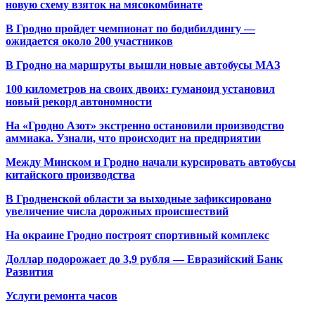
новую схему взяток на мясокомбинате
В Гродно пройдет чемпионат по бодибилдингу —
ожидается около 200 участников
В Гродно на маршруты вышли новые автобусы МАЗ
100 километров на своих двоих: гуманоид установил
новый рекорд автономности
На «Гродно Азот» экстренно остановили производство
аммиака. Узнали, что происходит на предприятии
Между Минском и Гродно начали курсировать автобусы
китайского производства
В Гродненской области за выходные зафиксировано
увеличение числа дорожных происшествий
На окраине Гродно построят спортивный
комплекс
Доллар подорожает до 3,9 рубля — Евразийский Банк
Развития
Услуги ремонта часов