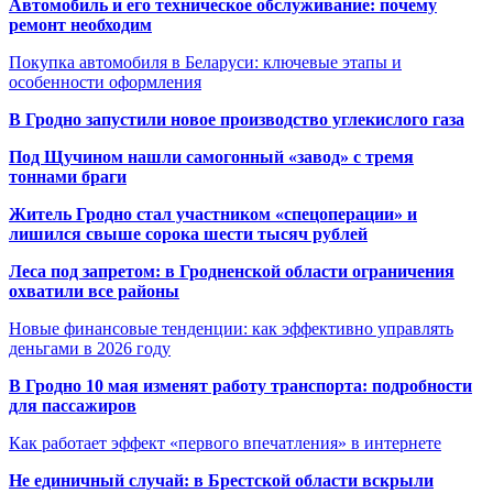
Автомобиль и его техническое обслуживание: почему
ремонт необходим
Покупка автомобиля в Беларуси: ключевые этапы и
особенности оформления
В Гродно запустили новое производство углекислого газа
Под Щучином нашли самогонный «завод» с тремя
тоннами браги
Житель Гродно стал участником «спецоперации» и
лишился свыше сорока шести тысяч рублей
Леса под запретом: в Гродненской области ограничения
охватили все районы
Новые финансовые тенденции: как эффективно управлять
деньгами в 2026 году
В Гродно 10 мая изменят работу транспорта: подробности
для пассажиров
Как работает эффект «первого впечатления» в интернете
Не единичный случай: в Брестской области вскрыли