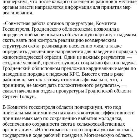
подчеркнул, что после каждого посещения районов в местные
органы власти направляется информация для принятия мер
реагирования.
«Совместная работа органов прокуратуры, Комитета
Госконтроля, Гродненского облисполкома позволила в
определенной мере показать объективную картину с падежом
скота, взять под контроль реализацию коммерческим
структурам скота, реализацию населению мяса, а также
определить дальнейшие направления для наведения порядка в
животноводческой отрасли. Один из важных результатов —
создание условий, препятствующих сокрытию фактов падежа.
Гродненский облисполком предложил кардинальные меры по
наведению порядка с падежом КРС. Вместе с тем в ряде
районов на местах к этому отнеслись формально, что, в
принципе, не может дать положительного результата», —
сказал начальник отдела прокуратуры Гродненской области
Сергей Толкун.
В Комитете госконтроля области подчеркнули, что под
пристальным вниманием находится контроль эффективности
принимаемых мер по сокращению выбытия молодняка,
обеспечению сохранности скота в сельскохозяйственных
организациях. «На значимость этого вопроса указывал глава
государства в ходе рабочей поездки в Могилевскую область,