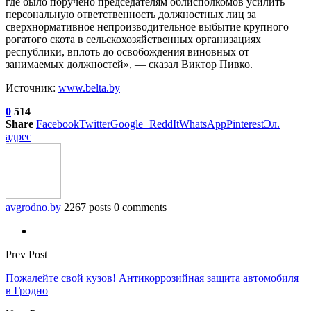
где было поручено председателям облисполкомов усилить
персональную ответственность должностных лиц за
сверхнормативное непроизводительное выбытие крупного
рогатого скота в сельскохозяйственных организациях
республики, вплоть до освобождения виновных от
занимаемых должностей», — сказал Виктор Пивко.
Источник:
www.belta.by
0
514
Share
Facebook
Twitter
Google+
ReddIt
WhatsApp
Pinterest
Эл.
адрес
avgrodno.by
2267 posts
0 comments
Prev Post
Пожалейте свой кузов! Антикоррозийная защита автомобиля
в Гродно