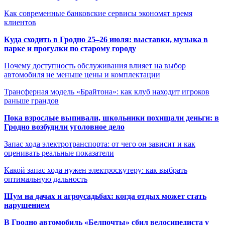
Как современные банковские сервисы экономят время
клиентов
Куда сходить в Гродно 25–26 июля: выставки, музыка в
парке и прогулки по старому городу
Почему доступность обслуживания влияет на выбор
автомобиля не меньше цены и комплектации
Трансферная модель «Брайтона»: как клуб находит игроков
раньше грандов
Пока взрослые выпивали, школьники похищали деньги: в
Гродно возбудили уголовное дело
Запас хода электротранспорта: от чего он зависит и как
оценивать реальные показатели
Какой запас хода нужен электроскутеру: как выбрать
оптимальную дальность
Шум на дачах и агроусадьбах: когда отдых может стать
нарушением
В Гродно автомобиль «Белпочты» сбил велосипедиста у