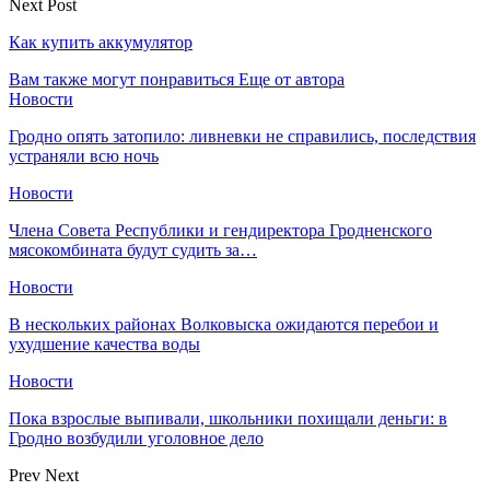
Next Post
Как купить аккумулятор
Вам также могут понравиться
Еще от автора
Новости
Гродно опять затопило: ливневки не справились, последствия
устраняли всю ночь
Новости
Члена Совета Республики и гендиректора Гродненского
мясокомбината будут судить за…
Новости
В нескольких районах Волковыска ожидаются перебои и
ухудшение качества воды
Новости
Пока взрослые выпивали, школьники похищали деньги: в
Гродно возбудили уголовное дело
Prev
Next