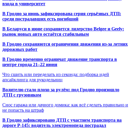
входа в университет
В Гродно за июнь зафиксирована серия серьёзных ДТП:
среди пострадавших есть погибший
В Беларуси в июне сохраняется лидерство Belgee и Geely:
рынок новых авто остаётся стабильным
В Гродно сохраняются ограничения движения из-за летних
дорожных работ
В Гродно временно ограничат движение транспорта в
центре города 21–22 июня
Что сшить или переделать из секонда: подборка идей
апсайклинга для рукодельниц
Водителю стало плохо за рулём: под Гродно произошло
ДТП с грузовиком
Снос гаража или дачного домика: как всё сделать правильно и
не попасть на штраф
В Гродно зафиксировано ДТП с участием транспорта на
дороге Р-145: водитель электромопеда пострадал