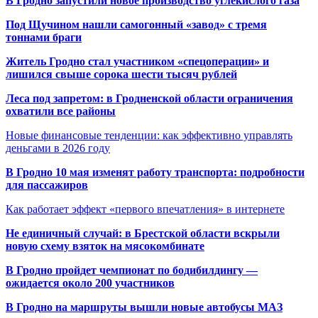
В Гродно запустили новое производство углекислого газа
Под Щучином нашли самогонный «завод» с тремя
тоннами браги
Житель Гродно стал участником «спецоперации» и
лишился свыше сорока шести тысяч рублей
Леса под запретом: в Гродненской области ограничения
охватили все районы
Новые финансовые тенденции: как эффективно управлять
деньгами в 2026 году
В Гродно 10 мая изменят работу транспорта: подробности
для пассажиров
Как работает эффект «первого впечатления» в интернете
Не единичный случай: в Брестской области вскрыли
новую схему взяток на мясокомбинате
В Гродно пройдет чемпионат по бодибилдингу —
ожидается около 200 участников
В Гродно на маршруты вышли новые автобусы МАЗ