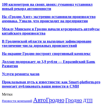
100 километров на своих двоих: гуманоид установил
новый рекорд автономности
На «Гродно Азот» экстренно остановили производство
аммиака. Узнали, что происходит на предприятии
Между Минском и Гродно начали курсировать автобусы
китайского производства
В Гродненской области за выходные зафиксировано
увеличение числа дорожных происшествий
На окраине Гродно построят спортивный
комплекс
Доллар подорожает до 3,9 рубля — Евразийский Банк
Развития
Услуги ремонта часов
Прокладывая путь к известности: как Smart-platform.pro
помогает публиковать ваши новости в СМИ
Метки
АвтоГродно
Гродно
ДТП
#новости компаний