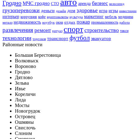
авто
Гродно
бизнес
МЧС гродно
аренда
СТО
велосипед
грузоперевозки
здоровье
деньги
дом
игра
игры
дизайн
инвестиции
интерьер
маркетинг
мебель
коррупция
кофе
медицина
криптовалюты
культура
пожар
недвижимость
отдых
окна
промышленность
металл
ноутбук
работа
спорт
развлечения
строительство
ремонт
такси
ритуал
футбол
технологии
транспорт
эвакуатор
торговля
Районные новости
Большая Берестовица
Волковыск
Вороново
Гродно
Дятлово
Зельва
Ивье
Кореличи
Лида
Мосты
Новогрудок
Островец
Ошмяны
Свислочь
Слоним
Сморгонь