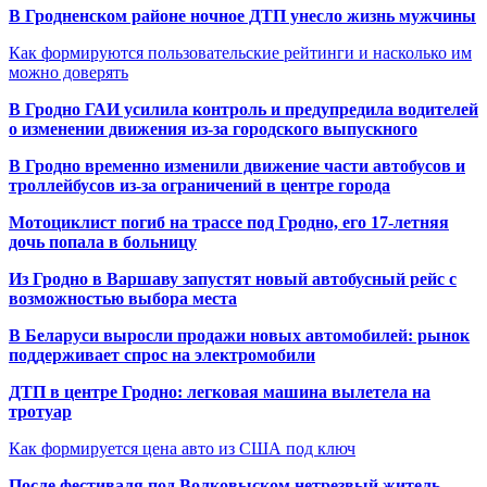
В Гродненском районе ночное ДТП унесло жизнь мужчины
Как формируются пользовательские рейтинги и насколько им
можно доверять
В Гродно ГАИ усилила контроль и предупредила водителей
о изменении движения из-за городского выпускного
В Гродно временно изменили движение части автобусов и
троллейбусов из-за ограничений в центре города
Мотоциклист погиб на трассе под Гродно, его 17-летняя
дочь попала в больницу
Из Гродно в Варшаву запустят новый автобусный рейс с
возможностью выбора места
В Беларуси выросли продажи новых автомобилей: рынок
поддерживает спрос на электромобили
ДТП в центре Гродно: легковая машина вылетела на
тротуар
Как формируется цена авто из США под ключ
После фестиваля под Волковыском нетрезвый житель