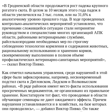
«В Гродненской области продолжается рост падежа крупного
рогатого скота. В целом за 10 месяцев этого года падеж в
области увеличился на 3 тыс. голов, или на 31,6% к
аналогичному уровню прошлого года. В ходе проведенных
контрольно-аналитических мероприятий установлено, что
причинами сложившейся ситуации стали непринятие
руководством и специалистами многих организаций АПК
области, районными ветеринарными службами,
райсельхозпродами необходимых мер по строгому
соблюдению технологии кормления и содержания животных,
рациональному использованию и хранению кормов,
своевременному выполнению в полном объеме
профилактических ветеринарно-санитарных мероприятий»,
— сказал Виктор Пивко.
Как отметил начальник управления, среди нарушений в этой
сфере были зафиксированы, например, несвоевременный
подстил скота в Дятловском, Лидском и Волковысском
районах. «В ряде районов имеют место факты использования
просроченных медикаментов, не организовано их правильное
хранение. Констатируем тот факт, что проводимые в области
обучающие семинары не дают ожидаемого эффекта. Причем
нарушения устанавливаются и в хозяйствах, на базе которых
они проводились», — добавил Виктор Пивко. Он также