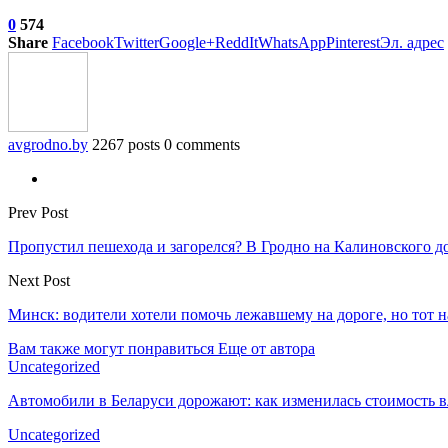
0
574
Share
Facebook
Twitter
Google+
ReddIt
WhatsApp
Pinterest
Эл. адрес
avgrodno.by
2267 posts
0 comments
Prev Post
Пропустил пешехода и загорелся? В Гродно на Калиновского до
Next Post
Минск: водители хотели помочь лежавшему на дороге, но тот н
Вам также могут понравиться
Еще от автора
Uncategorized
Автомобили в Беларуси дорожают: как изменилась стоимость в
Uncategorized