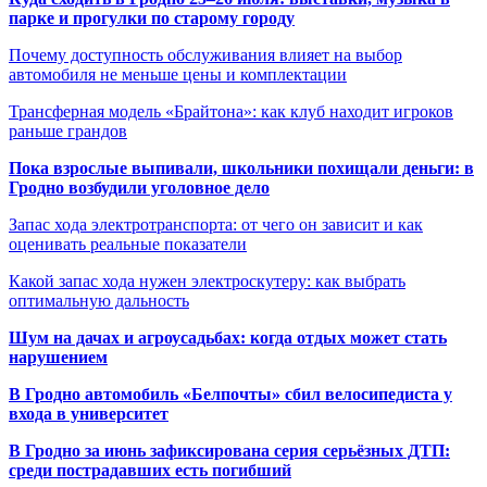
парке и прогулки по старому городу
Почему доступность обслуживания влияет на выбор
автомобиля не меньше цены и комплектации
Трансферная модель «Брайтона»: как клуб находит игроков
раньше грандов
Пока взрослые выпивали, школьники похищали деньги: в
Гродно возбудили уголовное дело
Запас хода электротранспорта: от чего он зависит и как
оценивать реальные показатели
Какой запас хода нужен электроскутеру: как выбрать
оптимальную дальность
Шум на дачах и агроусадьбах: когда отдых может стать
нарушением
В Гродно автомобиль «Белпочты» сбил велосипедиста у
входа в университет
В Гродно за июнь зафиксирована серия серьёзных ДТП:
среди пострадавших есть погибший