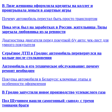
В Лиде женщина оформляла кредиты на коллег и
проигрывала деньги в азартные игры
Почему автомобиль перестал быть просто транспортом
Пока муж был на заработках в России, жительница Лиды
зарезала любовника из-за ревности
Диагностика двигателя перед покупкой б/у авто: чек-лист для
умного покупателя
Серьёзное ДТП в Гродно: автомобиль перевернулся на
кольце после столкновения
Автомобиль и его техническое обслуживание: почему
ремонт необходим
Покупка автомобиля в Беларуси: ключевые этапы и
особенности оформления
В Гродно запустили новое производство углекислого газа
Под Щучином нашли самогонный «завод» с тремя
тоннами браги