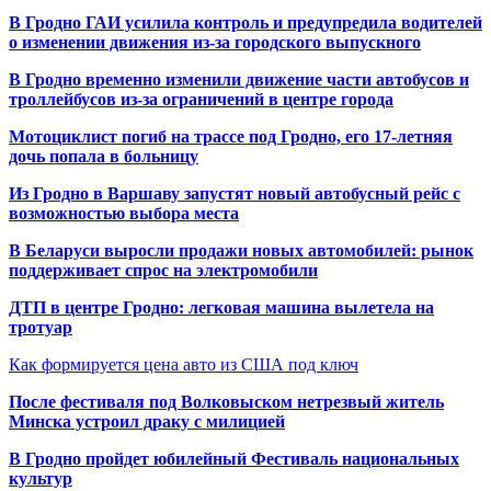
В Гродно ГАИ усилила контроль и предупредила водителей
о изменении движения из-за городского выпускного
В Гродно временно изменили движение части автобусов и
троллейбусов из-за ограничений в центре города
Мотоциклист погиб на трассе под Гродно, его 17-летняя
дочь попала в больницу
Из Гродно в Варшаву запустят новый автобусный рейс с
возможностью выбора места
В Беларуси выросли продажи новых автомобилей: рынок
поддерживает спрос на электромобили
ДТП в центре Гродно: легковая машина вылетела на
тротуар
Как формируется цена авто из США под ключ
После фестиваля под Волковыском нетрезвый житель
Минска устроил драку с милицией
В Гродно пройдет юбилейный Фестиваль национальных
культур