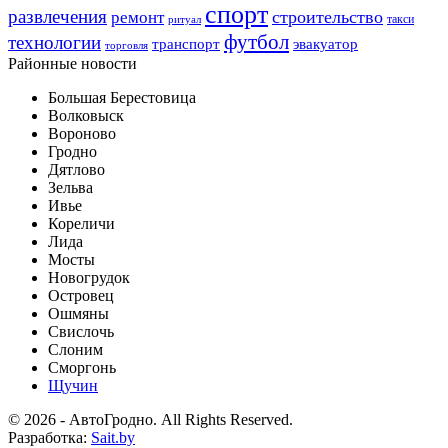
спорт
развлечения
строительство
ремонт
такси
ритуал
футбол
технологии
транспорт
эвакуатор
торговля
Районные новости
Большая Берестовица
Волковыск
Вороново
Гродно
Дятлово
Зельва
Ивье
Кореличи
Лида
Мосты
Новогрудок
Островец
Ошмяны
Свислочь
Слоним
Сморгонь
Щучин
© 2026 - АвтоГродно. All Rights Reserved.
Разработка:
Sait.by