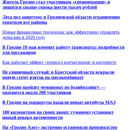
Житель Гродно стал участником «спецоперации» и
лишился свыше сорока шести тысяч рублей
Леса под запретом: в Гродненской области ограничения
охватили все районы
Новые финансовые тенденции: как эффективно управлять
деньгами в 2026 году
В Гродно 10 мая изменят работу транспорта: подробности
для пассажиров
Как работает эффект «первого впечатления» в интернете
Не единичный случай: в Брестской области вскрыли
новую схему взяток на мясокомбинате
В Гродно пройдет чемпионат по бодибилдингу —
ожидается около 200 участников
В Гродно на маршруты вышли новые автобусы МАЗ
100 километров на своих двоих: гуманоид установил
новый рекорд автономности
На «Гродно Азот» экстренно остановили производство