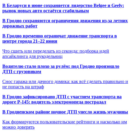
В Беларуси в июне сохраняется лидерство Belgee и Geely:
рынок новых авто остаётся стабильным
В Гродно сохраняются ограничения движения из-за летних
дорожных работ
В Гродно временно ограничат движение транспорта в
центре города 21–22 июня
Что сшить или переделать из секонда: подборка идей
апсайклинга для рукодельниц
Водителю стало плохо за рулём: под Гродно произошло
ДТП с грузовиком
Снос гаража или дачного домика: как всё сделать правильно и
не попасть на штраф
В Гродно зафиксировано ДТП с участием транспорта на
дороге Р-145: водитель электромопеда пострадал
В Гродненском районе ночное ДТП унесло жизнь мужчины
Как формируются пользовательские рейтинги и насколько им
можно доверять