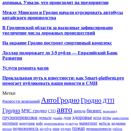
аммиака. Узнали, что происходит на предприятии
Между Минском и Гродно начали курсировать автобусы
китайского производства
В Гродненской области за выходные зафиксировано
увеличение числа дорожных происшествий
На окраине Гродно построят спортивный
комплекс
Доллар подорожает до 3,9 рубля — Евразийский Банк
Развития
Услуги ремонта часов
Прокладывая путь к известности: как Smart-platform.pro
помогает публиковать ваши новости в СМИ
Метки
АвтоГродно
Гродно
ДТП
#новости компаний
авто
Гродно
бизнес
МЧС гродно
аренда
СТО
велосипед
грузоперевозки
здоровье
деньги
дом
игра
игры
дизайн
инвестиции
интерьер
маркетинг
мебель
коррупция
кофе
медицина
криптовалюты
культура
пожар
недвижимость
отдых
окна
промышленность
металл
ноутбук
работа