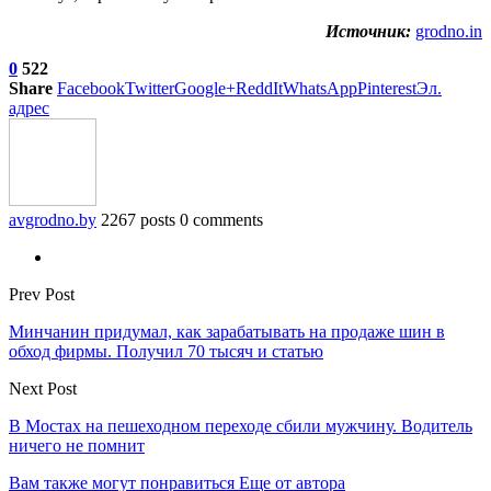
Источник:
grodno.in
0
522
Share
Facebook
Twitter
Google+
ReddIt
WhatsApp
Pinterest
Эл.
адрес
avgrodno.by
2267 posts
0 comments
Prev Post
Минчанин придумал, как зарабатывать на продаже шин в
обход фирмы. Получил 70 тысяч и статью
Next Post
В Мостах на пешеходном переходе сбили мужчину. Водитель
ничего не помнит
Вам также могут понравиться
Еще от автора