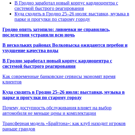
В Гродно заработал новый корпус кардиоцентра с
системой быстрого реагирования
Куда сходить в Гродно 25–26 июля: выставки, музыка в
парке и прогулки по старому городу
Гродно опять затопило: ливневки не справились,
последствия устраняли всю ночь
В нескольких районах Волковыска ожидаются перебои и
ухудшение качества воды
В Гродно заработал новый корпус кардиоцентра с
системой быстрого реагирования
Как современные банковские сервисы экономят время
клиентов
Куда сходить в Гродно 25–26 июля: выставки, музыка в
парке и прогулки по старому городу
Почему доступность обслуживания влияет на выбор
автомобиля не меньше цены и комплектации
Трансферная модель «Брайтона»: как клуб находит игроков
раньше грандов