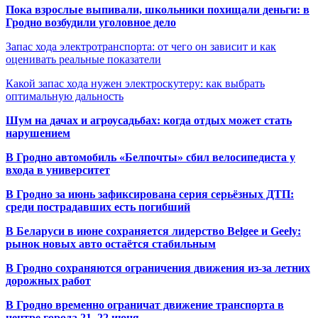
Пока взрослые выпивали, школьники похищали деньги: в
Гродно возбудили уголовное дело
Запас хода электротранспорта: от чего он зависит и как
оценивать реальные показатели
Какой запас хода нужен электроскутеру: как выбрать
оптимальную дальность
Шум на дачах и агроусадьбах: когда отдых может стать
нарушением
В Гродно автомобиль «Белпочты» сбил велосипедиста у
входа в университет
В Гродно за июнь зафиксирована серия серьёзных ДТП:
среди пострадавших есть погибший
В Беларуси в июне сохраняется лидерство Belgee и Geely:
рынок новых авто остаётся стабильным
В Гродно сохраняются ограничения движения из-за летних
дорожных работ
В Гродно временно ограничат движение транспорта в
центре города 21–22 июня