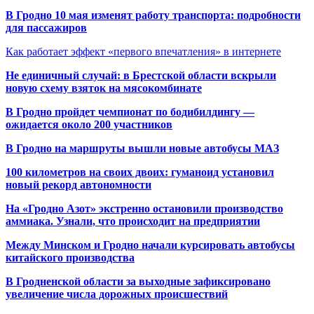
В Гродно 10 мая изменят работу транспорта: подробности
для пассажиров
Как работает эффект «первого впечатления» в интернете
Не единичный случай: в Брестской области вскрыли
новую схему взяток на мясокомбинате
В Гродно пройдет чемпионат по бодибилдингу —
ожидается около 200 участников
В Гродно на маршруты вышли новые автобусы МАЗ
100 километров на своих двоих: гуманоид установил
новый рекорд автономности
На «Гродно Азот» экстренно остановили производство
аммиака. Узнали, что происходит на предприятии
Между Минском и Гродно начали курсировать автобусы
китайского производства
В Гродненской области за выходные зафиксировано
увеличение числа дорожных происшествий