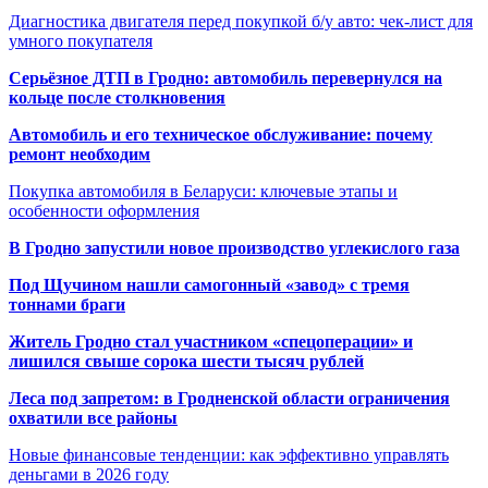
Диагностика двигателя перед покупкой б/у авто: чек-лист для
умного покупателя
Серьёзное ДТП в Гродно: автомобиль перевернулся на
кольце после столкновения
Автомобиль и его техническое обслуживание: почему
ремонт необходим
Покупка автомобиля в Беларуси: ключевые этапы и
особенности оформления
В Гродно запустили новое производство углекислого газа
Под Щучином нашли самогонный «завод» с тремя
тоннами браги
Житель Гродно стал участником «спецоперации» и
лишился свыше сорока шести тысяч рублей
Леса под запретом: в Гродненской области ограничения
охватили все районы
Новые финансовые тенденции: как эффективно управлять
деньгами в 2026 году