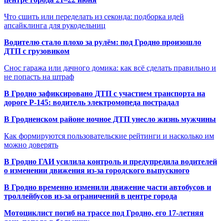
Что сшить или переделать из секонда: подборка идей
апсайклинга для рукодельниц
Водителю стало плохо за рулём: под Гродно произошло
ДТП с грузовиком
Снос гаража или дачного домика: как всё сделать правильно и
не попасть на штраф
В Гродно зафиксировано ДТП с участием транспорта на
дороге Р-145: водитель электромопеда пострадал
В Гродненском районе ночное ДТП унесло жизнь мужчины
Как формируются пользовательские рейтинги и насколько им
можно доверять
В Гродно ГАИ усилила контроль и предупредила водителей
о изменении движения из-за городского выпускного
В Гродно временно изменили движение части автобусов и
троллейбусов из-за ограничений в центре города
Мотоциклист погиб на трассе под Гродно, его 17-летняя