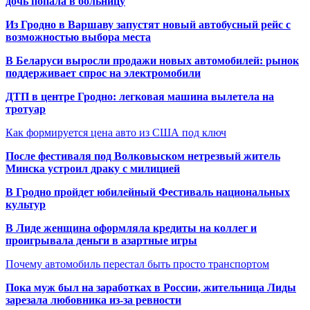
дочь попала в больницу
Из Гродно в Варшаву запустят новый автобусный рейс с
возможностью выбора места
В Беларуси выросли продажи новых автомобилей: рынок
поддерживает спрос на электромобили
ДТП в центре Гродно: легковая машина вылетела на
тротуар
Как формируется цена авто из США под ключ
После фестиваля под Волковыском нетрезвый житель
Минска устроил драку с милицией
В Гродно пройдет юбилейный Фестиваль национальных
культур
В Лиде женщина оформляла кредиты на коллег и
проигрывала деньги в азартные игры
Почему автомобиль перестал быть просто транспортом
Пока муж был на заработках в России, жительница Лиды
зарезала любовника из-за ревности