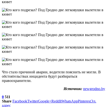
Что стало причиной аварии, водители пояснить не могли. В
обстоятельствах инцидента будут разбираться
правоохранители.
Источник:
newgrodno.by
0
511
Share
Facebook
Twitter
Google+
ReddIt
WhatsApp
Pinterest
Эл.
адрес