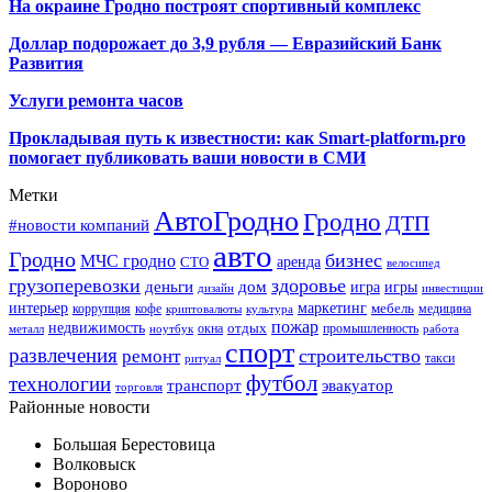
На окраине Гродно построят спортивный
комплекс
Доллар подорожает до 3,9 рубля — Евразийский Банк
Развития
Услуги ремонта часов
Прокладывая путь к известности: как Smart-platform.pro
помогает публиковать ваши новости в СМИ
Метки
АвтоГродно
Гродно
ДТП
#новости компаний
авто
Гродно
бизнес
МЧС гродно
аренда
СТО
велосипед
грузоперевозки
здоровье
деньги
дом
игра
игры
дизайн
инвестиции
интерьер
маркетинг
мебель
коррупция
кофе
медицина
криптовалюты
культура
пожар
недвижимость
отдых
окна
промышленность
металл
ноутбук
работа
спорт
развлечения
строительство
ремонт
такси
ритуал
футбол
технологии
транспорт
эвакуатор
торговля
Районные новости
Большая Берестовица
Волковыск
Вороново