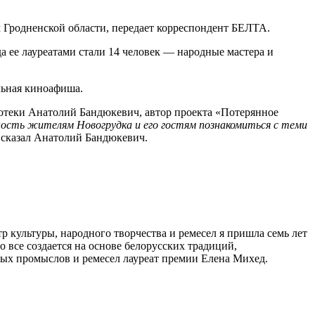
 Гродненской области, передает корреспондент БЕЛТА.
а ее лауреатами стали 14 человек — народные мастера и
льная киноафиша.
иотеки Анатолий Бандюкевич, автор проекта «Потерянное
ность жителям Новогрудка и его гостям познакомиться с теми
 сказал Анатолий Бандюкевич.
р культуры, народного творчества и ремесел я пришла семь лет
то все создается на основе белорусских традиций,
дных промыслов и ремесел лауреат премии Елена Михед.