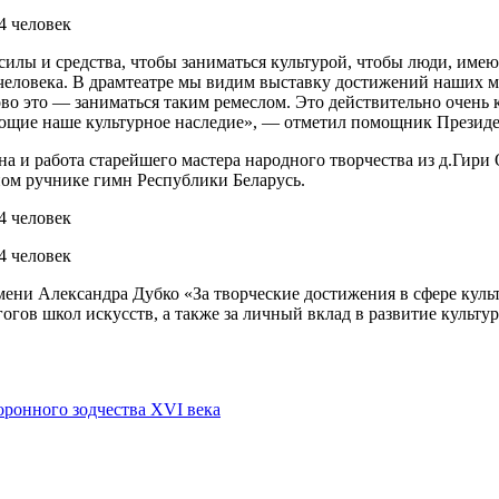
силы и средства, чтобы заниматься культурой, чтобы люди, име
 человека. В драмтеатре мы видим выставку достижений наших м
ово это — заниматься таким ремеслом. Это действительно очен
раняющие наше культурное наследие», — отметил помощник Прези
ена и работа старейшего мастера народного творчества из д.Ги
ном ручнике гимн Республики Беларусь.
ени Александра Дубко «За творческие достижения в сфере куль
гов школ искусств, а также за личный вклад в развитие культу
онного зодчества XVI века