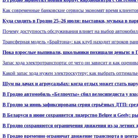
Как современные банковские сервисы экономят время клиенто
Куда сходить в Гродно 25–26 июля: выставки, музыка в пар
Почему доступность обслуживания влияет на выбор автомобил
Трансферная модель «Брайтона»: как клуб находит игроков ран
Пока взрослые выпивали, школьники похищали деньги: в Гр
Запас хода электротранспорта: от чего он зависит и как оценив
Какой запас хода нужен электроскутеру: как выбрать оптималь
Шум на дачах и агроусадьбах: когда отдых может стать на
В Гродно автомобиль «Белпочты» сбил велосипедиста у вхо
В Гродно за июнь зафиксирована серия серьёзных ДТП: сре
В Беларуси в июне сохраняется лидерство Belgee и Geely: 
В Гродно сохраняются ограничения движения из-за летних
В Гродно временно ограничат движение транспорта в центр