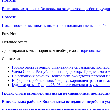
Новости
В нескольких районах Волковыска ожидаются перебои и ухудш
Новости
Пока взрослые выпивали, школьники похищали деньги: в Грод
Prev
Next
Оставьте ответ
Для отправки комментария вам необходимо
авторизоваться
.
Свежие записи
Гродно опять затопило: ливневки не справились, последс
Члена Совета Республики и гендиректора Гродненского мя
В нескольких районах Волковыска ожидаются перебои и 
В Гродно заработал новый корпус кардиоцентра с систем
Куда сходить в Гродно 25–26 июля: выставки, музыка в п
Гродно опять затопило: ливневки не справились, последств
В нескольких районах Волковыска ожидаются перебои и ух
В Гродно заработал новый корпус кардиоцентра с системой