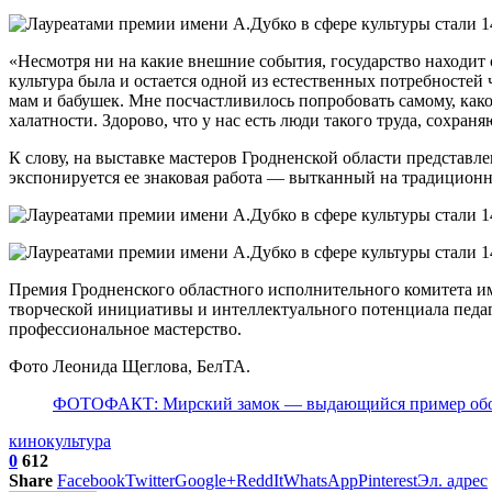
«Несмотря ни на какие внешние события, государство находит 
культура была и остается одной из естественных потребностей
мам и бабушек. Мне посчастливилось попробовать самому, как
халатности. Здорово, что у нас есть люди такого труда, сох
К слову, на выставке мастеров Гродненской области представл
экспонируется ее знаковая работа — вытканный на традицион
Премия Гродненского областного исполнительного комитета им
творческой инициативы и интеллектуального потенциала педаго
профессиональное мастерство.
Фото Леонида Щеглова, БелТА.
ФОТОФАКТ: Мирский замок — выдающийся пример обор
кино
культура
0
612
Share
Facebook
Twitter
Google+
ReddIt
WhatsApp
Pinterest
Эл. адрес