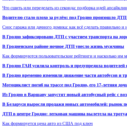
Что сшить или переделать из секонда: подборка идей апсайкли
Водителю стало плохо за рулём: под Гродно произошло ДТП
Снос гаража или дачного домика: как всё сделать правильно и 
В Гродно зафиксировано ДТП с участием транспорта на доро
В Гродненском районе ночное ДТП унесло жизнь мужчины
Как формируются пользовательские рейтинги и насколько им 
В Гродно ГАИ усилила контроль и предупредила водителей 
В Гродно временно изменили движение части автобусов и тр
Мотоциклист погиб на трассе под Гродно, его 17-летняя доч
Из Гродно в Варшаву запустят новый автобусный рейс с в
В Беларуси выросли продажи новых автомобилей: рынок п
ДТП в центре Гродно: легковая машина вылетела на троту
Как формируется цена авто из США под ключ