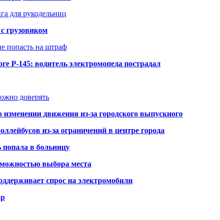
нга для рукодельниц
 с грузовиком
не попасть на штраф
ге Р-145: водитель электромопеда пострадал
можно доверять
о изменении движения из-за городского выпускного
оллейбусов из-за ограничений в центре города
ь попала в больницу
озможностью выбора места
оддерживает спрос на электромобили
ар