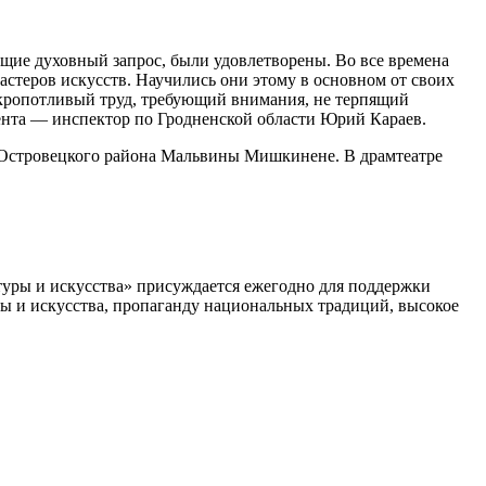
ющие духовный запрос, были удовлетворены. Во все времена
астеров искусств. Научились они этому в основном от своих
ь кропотливый труд, требующий внимания, не терпящий
дента — инспектор по Гродненской области Юрий Караев.
ри Островецкого района Мальвины Мишкинене. В драмтеатре
туры и искусства» присуждается ежегодно для поддержки
ры и искусства, пропаганду национальных традиций, высокое