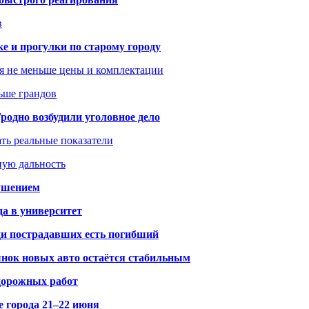
в
ке и прогулки по старому городу
я не меньше цены и комплектации
ьше грандов
одно возбудили уголовное дело
ать реальные показатели
ную дальность
рушением
да в университет
ди пострадавших есть погибший
рынок новых авто остаётся стабильным
 дорожных работ
е города 21–22 июня