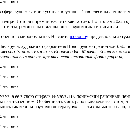
сфере культуры и искусства» вручили 14 творческим личностям
театре. История премии насчитывает 25 лет. По итогам 2022 год
 артисты, режиссеры и журналисты, художники и писатели.
особенно в мировом кино. На сайте
mooon.by
представлена актуа
ры Беларуси, художник-оформитель Новогрудской районной библ
о месяца. Занимаюсь я их созданием один. Макеты дают возмож
сохранилась в книгах, архивах, есть некоторые фотографии»
, —
мама, а ее в свою очередь ее мама. В Слонимский районный цент
маться ткачеством. Особенность моих работ заключается в том, ч
ираюсь также и на научную литературу», — сказала мастер наро