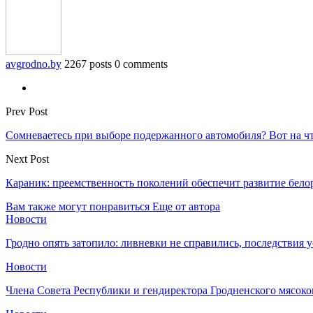
avgrodno.by
2267 posts
0 comments
Prev Post
Сомневаетесь при выборе подержанного автомобиля? Вот на ч
Next Post
Караник: преемственность поколений обеспечит развитие бело
Вам также могут понравиться
Еще от автора
Новости
Гродно опять затопило: ливневки не справились, последствия 
Новости
Члена Совета Республики и гендиректора Гродненского мясоко