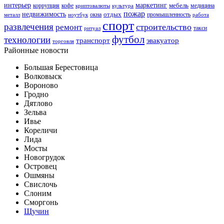
интерьер
маркетинг
мебель
коррупция
кофе
медицина
криптовалюты
культура
пожар
недвижимость
отдых
окна
промышленность
металл
ноутбук
работа
спорт
развлечения
строительство
ремонт
такси
ритуал
футбол
технологии
транспорт
эвакуатор
торговля
Районные новости
Большая Берестовица
Волковыск
Вороново
Гродно
Дятлово
Зельва
Ивье
Кореличи
Лида
Мосты
Новогрудок
Островец
Ошмяны
Свислочь
Слоним
Сморгонь
Щучин