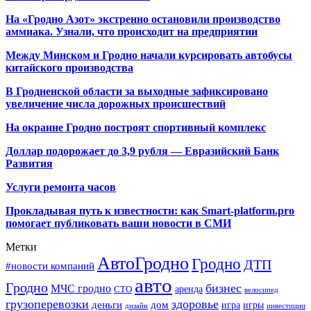
На «Гродно Азот» экстренно остановили производство
аммиака. Узнали, что происходит на предприятии
Между Минском и Гродно начали курсировать автобусы
китайского производства
В Гродненской области за выходные зафиксировано
увеличение числа дорожных происшествий
На окраине Гродно построят спортивный
комплекс
Доллар подорожает до 3,9 рубля — Евразийский Банк
Развития
Услуги ремонта часов
Прокладывая путь к известности: как Smart-platform.pro
помогает публиковать ваши новости в СМИ
Метки
АвтоГродно
Гродно
ДТП
#новости компаний
авто
Гродно
бизнес
МЧС гродно
аренда
СТО
велосипед
грузоперевозки
здоровье
деньги
дом
игра
игры
дизайн
инвестиции