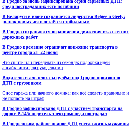
В Гродно за июнь зафиксирована серия серьёзных ДТП:
среди пострадавших есть погибший
В Беларуси в июне сохраняется лидерство Belgee и Geely:
рынок новых авто остаётся стабильным
В Гродно сохраняются ограничения движения из-за летних
дорожных работ
В Гродно временно ограничат движение транспорта в
центре города 21–22 июня
Что сшить или переделать из секонда: подборка идей
апсайклинга для рукодельниц
Водителю стало плохо за рулём: под Гродно произошло
ДТП с грузовиком
Снос гаража или дачного домика: как всё сделать правильно и
не попасть на штраф
В Гродно зафиксировано ДТП с участием транспорта на
дороге Р-145: водитель электромопеда пострадал
В Гродненском районе ночное ДТП унесло жизнь мужчины