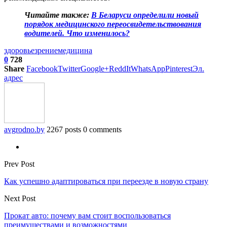
Читайте также:
В Беларуси определили новый
порядок медицинского переосвидетельствования
водителей. Что изменилось?
здоровье
зрение
медицина
0
728
Share
Facebook
Twitter
Google+
ReddIt
WhatsApp
Pinterest
Эл.
адрес
avgrodno.by
2267 posts
0 comments
Prev Post
Как успешно адаптироваться при переезде в новую страну
Next Post
Прокат авто: почему вам стоит воспользоваться
преимуществами и возможностями