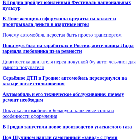
В Гродно пройдет юбилейный Фестиваль национальных
культур
В Лиде женщина оформляла кредиты на коллег и
проигрывала деньги в азартные игры
Почему автомобиль перестал быть просто транспортом
Пока муж был на заработках в России, жительница Лиды
зарезала любовника из-за ревности
Диагностика двигателя перед покупкой б/у авто: чек-лист для
умного покупателя
Серьёзное ДТП в Гродно: автомобиль перевернулся на
кольце после столкновения
Автомобиль и его техническое обслуживание: почему
ремонт необходим
Покупка автомобиля в Беларуси: ключевые этапы и
особенности оформления
В Гродно запустили новое производство углекислого газа
Под Щучином нашли самогонный «завод» с тремя