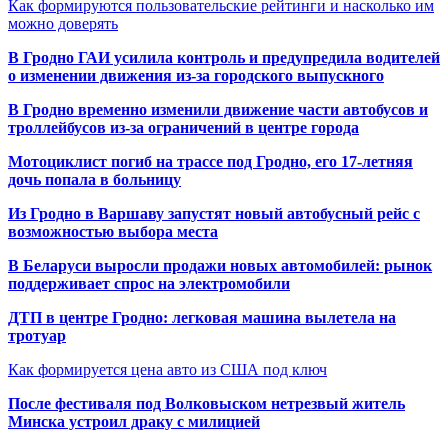
Как формируются пользовательские рейтинги и насколько им
можно доверять
В Гродно ГАИ усилила контроль и предупредила водителей
о изменении движения из-за городского выпускного
В Гродно временно изменили движение части автобусов и
троллейбусов из-за ограничений в центре города
Мотоциклист погиб на трассе под Гродно, его 17-летняя
дочь попала в больницу
Из Гродно в Варшаву запустят новый автобусный рейс с
возможностью выбора места
В Беларуси выросли продажи новых автомобилей: рынок
поддерживает спрос на электромобили
ДТП в центре Гродно: легковая машина вылетела на
тротуар
Как формируется цена авто из США под ключ
После фестиваля под Волковыском нетрезвый житель
Минска устроил драку с милицией