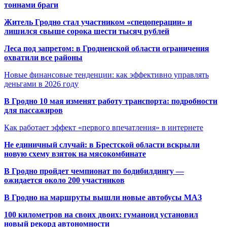
тоннами браги
Житель Гродно стал участником «спецоперации» и
лишился свыше сорока шести тысяч рублей
Леса под запретом: в Гродненской области ограничения
охватили все районы
Новые финансовые тенденции: как эффективно управлять
деньгами в 2026 году
В Гродно 10 мая изменят работу транспорта: подробности
для пассажиров
Как работает эффект «первого впечатления» в интернете
Не единичный случай: в Брестской области вскрыли
новую схему взяток на мясокомбинате
В Гродно пройдет чемпионат по бодибилдингу —
ожидается около 200 участников
В Гродно на маршруты вышли новые автобусы МАЗ
100 километров на своих двоих: гуманоид установил
новый рекорд автономности