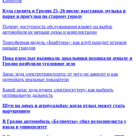
клиентов
Куда сходить в Гродно 25–26 июля: выставки, музыка в
парке и прогулки по старому городу
Почему доступность обслуживания влияет на выбор
автомобиля не меньше цены и комплектации
Трансферная модель «Брайтона»: как клуб находит игроков
раньше грандов
Пока взрослые выпивали, школьники похищали деньги: в
Гродно возбудили уголовное дело
Запас хода электротранспорта: от чего он зависит и как
оценивать реальные показатели
Какой запас хода нужен электроскутеру: как выбрать
оптимальную дальность
Шум на дачах и агроусадьбах: когда отдых может стать
нарушением
В Гродно автомобиль «Белпочты» сбил велосипедиста у
входа в университет