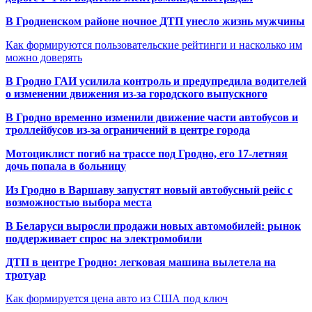
В Гродненском районе ночное ДТП унесло жизнь мужчины
Как формируются пользовательские рейтинги и насколько им
можно доверять
В Гродно ГАИ усилила контроль и предупредила водителей
о изменении движения из-за городского выпускного
В Гродно временно изменили движение части автобусов и
троллейбусов из-за ограничений в центре города
Мотоциклист погиб на трассе под Гродно, его 17-летняя
дочь попала в больницу
Из Гродно в Варшаву запустят новый автобусный рейс с
возможностью выбора места
В Беларуси выросли продажи новых автомобилей: рынок
поддерживает спрос на электромобили
ДТП в центре Гродно: легковая машина вылетела на
тротуар
Как формируется цена авто из США под ключ