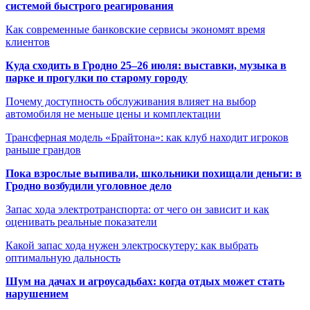
системой быстрого реагирования
Как современные банковские сервисы экономят время
клиентов
Куда сходить в Гродно 25–26 июля: выставки, музыка в
парке и прогулки по старому городу
Почему доступность обслуживания влияет на выбор
автомобиля не меньше цены и комплектации
Трансферная модель «Брайтона»: как клуб находит игроков
раньше грандов
Пока взрослые выпивали, школьники похищали деньги: в
Гродно возбудили уголовное дело
Запас хода электротранспорта: от чего он зависит и как
оценивать реальные показатели
Какой запас хода нужен электроскутеру: как выбрать
оптимальную дальность
Шум на дачах и агроусадьбах: когда отдых может стать
нарушением