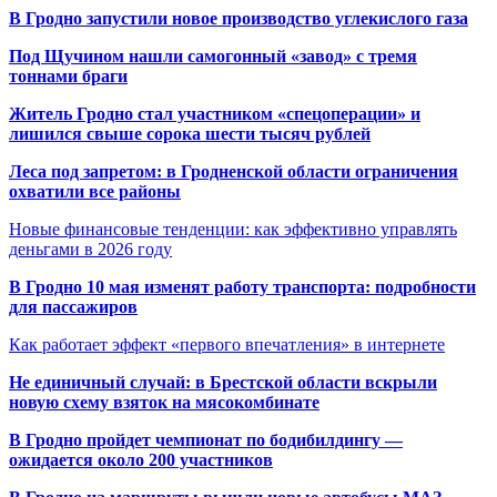
В Гродно запустили новое производство углекислого газа
Под Щучином нашли самогонный «завод» с тремя
тоннами браги
Житель Гродно стал участником «спецоперации» и
лишился свыше сорока шести тысяч рублей
Леса под запретом: в Гродненской области ограничения
охватили все районы
Новые финансовые тенденции: как эффективно управлять
деньгами в 2026 году
В Гродно 10 мая изменят работу транспорта: подробности
для пассажиров
Как работает эффект «первого впечатления» в интернете
Не единичный случай: в Брестской области вскрыли
новую схему взяток на мясокомбинате
В Гродно пройдет чемпионат по бодибилдингу —
ожидается около 200 участников