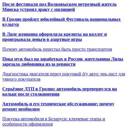
После фестиваля под Волковыском нетрезвый житель
Минска устроил драку с милицией
В Гродно пройдет юбилейный Фестиваль национальных
культур
В Лиде женщина оформляла кредиты на коллег и
проигрывала деньги в азартные игры
Почему автомобиль перестал быть просто транспортом
Пока муж был на заработках в России, жительница Лиды
зарезала любовника из-за ревности
Диагностика двигателя перед покупкой б/у авто: чек-лист для
умного покупателя
Серьёзное ДТП в Гродно: автомобиль перевернулся на
кольце после столкновения
Автомобиль и его техническое обслуживание: почему
ремонт необходим
Покупка автомобиля в Беларуси: ключевые этапы и
особенности оформления