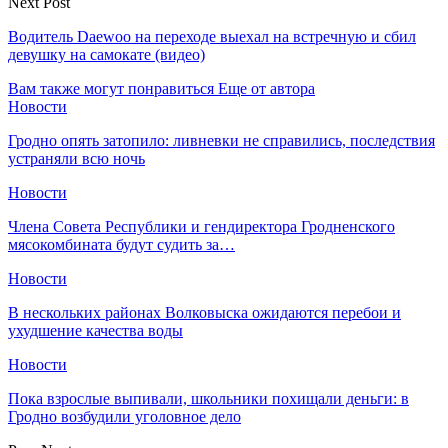
Next Post
Водитель Daewoo на переходе выехал на встречную и сбил
девушку на самокате (видео)
Вам также могут понравиться
Еще от автора
Новости
Гродно опять затопило: ливневки не справились, последствия
устраняли всю ночь
Новости
Члена Совета Республики и гендиректора Гродненского
мясокомбината будут судить за…
Новости
В нескольких районах Волковыска ожидаются перебои и
ухудшение качества воды
Новости
Пока взрослые выпивали, школьники похищали деньги: в
Гродно возбудили уголовное дело