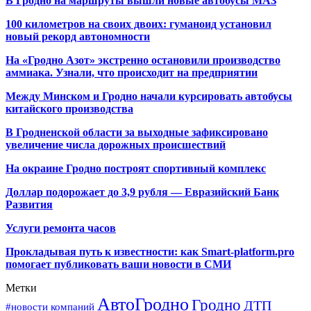
В Гродно на маршруты вышли новые автобусы МАЗ
100 километров на своих двоих: гуманоид установил
новый рекорд автономности
На «Гродно Азот» экстренно остановили производство
аммиака. Узнали, что происходит на предприятии
Между Минском и Гродно начали курсировать автобусы
китайского производства
В Гродненской области за выходные зафиксировано
увеличение числа дорожных происшествий
На окраине Гродно построят спортивный
комплекс
Доллар подорожает до 3,9 рубля — Евразийский Банк
Развития
Услуги ремонта часов
Прокладывая путь к известности: как Smart-platform.pro
помогает публиковать ваши новости в СМИ
Метки
АвтоГродно
Гродно
ДТП
#новости компаний