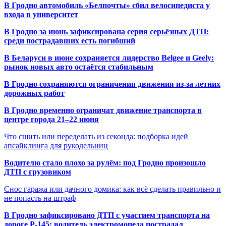
В Гродно автомобиль «Белпочты» сбил велосипедиста у
входа в университет
В Гродно за июнь зафиксирована серия серьёзных ДТП:
среди пострадавших есть погибший
В Беларуси в июне сохраняется лидерство Belgee и Geely:
рынок новых авто остаётся стабильным
В Гродно сохраняются ограничения движения из-за летних
дорожных работ
В Гродно временно ограничат движение транспорта в
центре города 21–22 июня
Что сшить или переделать из секонда: подборка идей
апсайклинга для рукодельниц
Водителю стало плохо за рулём: под Гродно произошло
ДТП с грузовиком
Снос гаража или дачного домика: как всё сделать правильно и
не попасть на штраф
В Гродно зафиксировано ДТП с участием транспорта на
дороге Р-145: водитель электромопеда пострадал