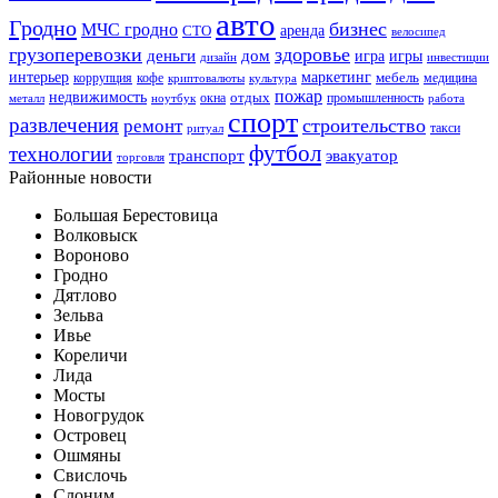
авто
Гродно
бизнес
МЧС гродно
аренда
СТО
велосипед
грузоперевозки
здоровье
деньги
дом
игра
игры
дизайн
инвестиции
интерьер
маркетинг
мебель
коррупция
кофе
медицина
криптовалюты
культура
пожар
недвижимость
отдых
окна
промышленность
металл
ноутбук
работа
спорт
развлечения
строительство
ремонт
такси
ритуал
футбол
технологии
транспорт
эвакуатор
торговля
Районные новости
Большая Берестовица
Волковыск
Вороново
Гродно
Дятлово
Зельва
Ивье
Кореличи
Лида
Мосты
Новогрудок
Островец
Ошмяны
Свислочь
Слоним