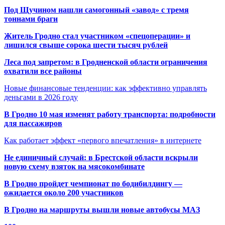
Под Щучином нашли самогонный «завод» с тремя
тоннами браги
Житель Гродно стал участником «спецоперации» и
лишился свыше сорока шести тысяч рублей
Леса под запретом: в Гродненской области ограничения
охватили все районы
Новые финансовые тенденции: как эффективно управлять
деньгами в 2026 году
В Гродно 10 мая изменят работу транспорта: подробности
для пассажиров
Как работает эффект «первого впечатления» в интернете
Не единичный случай: в Брестской области вскрыли
новую схему взяток на мясокомбинате
В Гродно пройдет чемпионат по бодибилдингу —
ожидается около 200 участников
В Гродно на маршруты вышли новые автобусы МАЗ