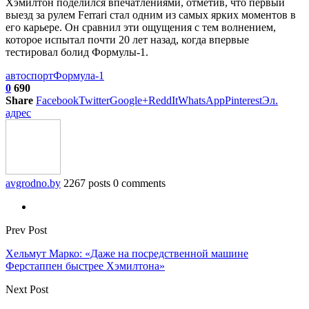
Хэмилтон поделился впечатлениями, отметив, что первый
выезд за рулем Ferrari стал одним из самых ярких моментов в
его карьере. Он сравнил эти ощущения с тем волнением,
которое испытал почти 20 лет назад, когда впервые
тестировал болид Формулы-1.
автоспорт
Формула-1
0
690
Share
Facebook
Twitter
Google+
ReddIt
WhatsApp
Pinterest
Эл.
адрес
avgrodno.by
2267 posts
0 comments
Prev Post
Хельмут Марко: «Даже на посредственной машине
Ферстаппен быстрее Хэмилтона»
Next Post