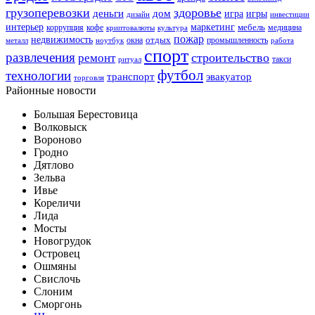
грузоперевозки
здоровье
деньги
дом
игра
игры
дизайн
инвестиции
интерьер
маркетинг
мебель
коррупция
кофе
медицина
криптовалюты
культура
пожар
недвижимость
отдых
окна
промышленность
металл
ноутбук
работа
спорт
развлечения
строительство
ремонт
такси
ритуал
футбол
технологии
транспорт
эвакуатор
торговля
Районные новости
Большая Берестовица
Волковыск
Вороново
Гродно
Дятлово
Зельва
Ивье
Кореличи
Лида
Мосты
Новогрудок
Островец
Ошмяны
Свислочь
Слоним
Сморгонь