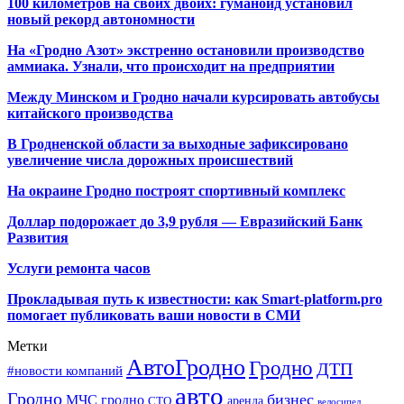
100 километров на своих двоих: гуманоид установил
новый рекорд автономности
На «Гродно Азот» экстренно остановили производство
аммиака. Узнали, что происходит на предприятии
Между Минском и Гродно начали курсировать автобусы
китайского производства
В Гродненской области за выходные зафиксировано
увеличение числа дорожных происшествий
На окраине Гродно построят спортивный
комплекс
Доллар подорожает до 3,9 рубля — Евразийский Банк
Развития
Услуги ремонта часов
Прокладывая путь к известности: как Smart-platform.pro
помогает публиковать ваши новости в СМИ
Метки
АвтоГродно
Гродно
ДТП
#новости компаний
авто
Гродно
бизнес
МЧС гродно
аренда
СТО
велосипед