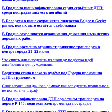
В Гродно за июнь зафиксирована серия серьёзных ДТП:
среди пострадавших есть погибший
В Беларуси в июне сохраняется лидерство Belgee и Geely:
рынок новых авто остаётся стабильным
В Гродно сохраняются ограничения движения из-за летних
дорожных работ
В Гродно временно ограничат движение транспорта в
центре города 21–22 июня
Что сшить или переделать из секонда: подборка идей
апсайклинга для рукодельниц
Водителю стало плохо за рулём: под Гродно произошло
ДТП с грузовиком
Снос гаража или дачного домика: как всё сделать правильно и
не попасть на штраф
В Гродно зафиксировано ДТП с участием транспорта на
дороге Р-145: водитель электромопеда пострадал
В Гродненском районе ночное ДТП унесло жизнь мужчины