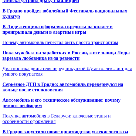
Минска устроил драку с милицией
В Гродно пройдет юбилейный Фестиваль национальных
культур
В Лиде женщина оформляла кредиты на коллег и
проигрывала деньги в азартные игры
Почему автомобиль перестал быть просто транспортом
Пока муж был на заработках в России, жительница Лиды
зарезала любовника из-за ревности
Диагностика двигателя перед покупкой б/у авто: чек-лист для
умного покупателя
Серьёзное ДТП в Гродно: автомобиль перевернулся на
кольце после столкновения
Автомобиль и его техническое обслуживание: почему
ремонт необходим
Покупка автомобиля в Беларуси: ключевые этапы и
особенности оформления
В Гродно запустили новое производство углекислого газа