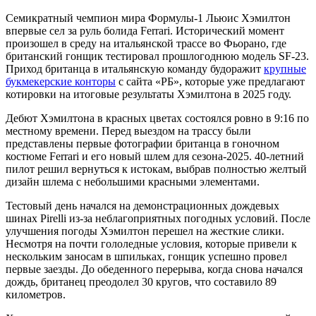
Семикратный чемпион мира Формулы-1 Льюис Хэмилтон
впервые сел за руль болида Ferrari. Исторический момент
произошел в среду на итальянской трассе во Фьорано, где
британский гонщик тестировал прошлогоднюю модель SF-23.
Приход британца в итальянскую команду будоражит
крупные
букмекерские конторы
с сайта «РБ», которые уже предлагают
котировки на итоговые результаты Хэмилтона в 2025 году.
Дебют Хэмилтона в красных цветах состоялся ровно в 9:16 по
местному времени. Перед выездом на трассу были
представлены первые фотографии британца в гоночном
костюме Ferrari и его новый шлем для сезона-2025. 40-летний
пилот решил вернуться к истокам, выбрав полностью желтый
дизайн шлема с небольшими красными элементами.
Тестовый день начался на демонстрационных дождевых
шинах Pirelli из-за неблагоприятных погодных условий. После
улучшения погоды Хэмилтон перешел на жесткие слики.
Несмотря на почти гололедные условия, которые привели к
нескольким заносам в шпильках, гонщик успешно провел
первые заезды. До обеденного перерыва, когда снова начался
дождь, британец преодолел 30 кругов, что составило 89
километров.