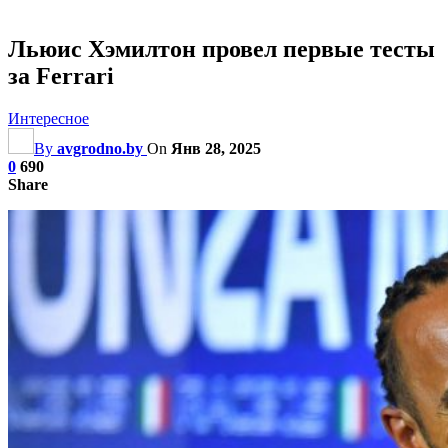
Льюис Хэмилтон провел первые тесты
за Ferrari
Интересное
By
avgrodno.by
On
Янв 28, 2025
0
690
Share