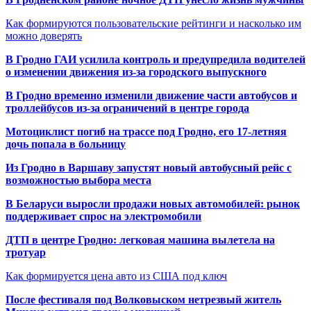
Как формируются пользовательские рейтинги и насколько им
можно доверять
В Гродно ГАИ усилила контроль и предупредила водителей
о изменении движения из-за городского выпускного
В Гродно временно изменили движение части автобусов и
троллейбусов из-за ограничений в центре города
Мотоциклист погиб на трассе под Гродно, его 17-летняя
дочь попала в больницу
Из Гродно в Варшаву запустят новый автобусный рейс с
возможностью выбора места
В Беларуси выросли продажи новых автомобилей: рынок
поддерживает спрос на электромобили
ДТП в центре Гродно: легковая машина вылетела на
тротуар
Как формируется цена авто из США под ключ
После фестиваля под Волковыском нетрезвый житель