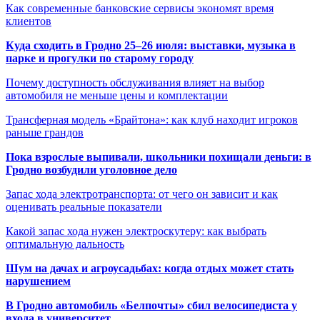
Как современные банковские сервисы экономят время
клиентов
Куда сходить в Гродно 25–26 июля: выставки, музыка в
парке и прогулки по старому городу
Почему доступность обслуживания влияет на выбор
автомобиля не меньше цены и комплектации
Трансферная модель «Брайтона»: как клуб находит игроков
раньше грандов
Пока взрослые выпивали, школьники похищали деньги: в
Гродно возбудили уголовное дело
Запас хода электротранспорта: от чего он зависит и как
оценивать реальные показатели
Какой запас хода нужен электроскутеру: как выбрать
оптимальную дальность
Шум на дачах и агроусадьбах: когда отдых может стать
нарушением
В Гродно автомобиль «Белпочты» сбил велосипедиста у
входа в университет