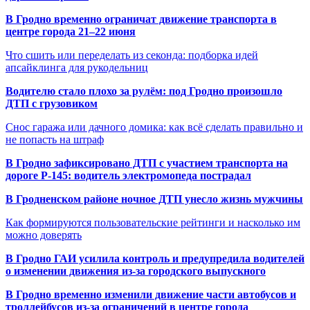
В Гродно временно ограничат движение транспорта в
центре города 21–22 июня
Что сшить или переделать из секонда: подборка идей
апсайклинга для рукодельниц
Водителю стало плохо за рулём: под Гродно произошло
ДТП с грузовиком
Снос гаража или дачного домика: как всё сделать правильно и
не попасть на штраф
В Гродно зафиксировано ДТП с участием транспорта на
дороге Р-145: водитель электромопеда пострадал
В Гродненском районе ночное ДТП унесло жизнь мужчины
Как формируются пользовательские рейтинги и насколько им
можно доверять
В Гродно ГАИ усилила контроль и предупредила водителей
о изменении движения из-за городского выпускного
В Гродно временно изменили движение части автобусов и
троллейбусов из-за ограничений в центре города