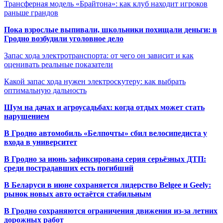
Трансферная модель «Брайтона»: как клуб находит игроков
раньше грандов
Пока взрослые выпивали, школьники похищали деньги: в
Гродно возбудили уголовное дело
Запас хода электротранспорта: от чего он зависит и как
оценивать реальные показатели
Какой запас хода нужен электроскутеру: как выбрать
оптимальную дальность
Шум на дачах и агроусадьбах: когда отдых может стать
нарушением
В Гродно автомобиль «Белпочты» сбил велосипедиста у
входа в университет
В Гродно за июнь зафиксирована серия серьёзных ДТП:
среди пострадавших есть погибший
В Беларуси в июне сохраняется лидерство Belgee и Geely:
рынок новых авто остаётся стабильным
В Гродно сохраняются ограничения движения из-за летних
дорожных работ