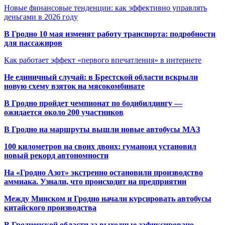
Новые финансовые тенденции: как эффективно управлять
деньгами в 2026 году
В Гродно 10 мая изменят работу транспорта: подробности
для пассажиров
Как работает эффект «первого впечатления» в интернете
Не единичный случай: в Брестской области вскрыли
новую схему взяток на мясокомбинате
В Гродно пройдет чемпионат по бодибилдингу —
ожидается около 200 участников
В Гродно на маршруты вышли новые автобусы МАЗ
100 километров на своих двоих: гуманоид установил
новый рекорд автономности
На «Гродно Азот» экстренно остановили производство
аммиака. Узнали, что происходит на предприятии
Между Минском и Гродно начали курсировать автобусы
китайского производства
В Гродненской области за выходные зафиксировано