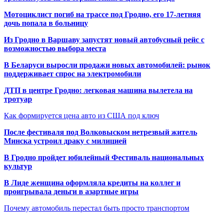
Мотоциклист погиб на трассе под Гродно, его 17-летняя
дочь попала в больницу
Из Гродно в Варшаву запустят новый автобусный рейс с
возможностью выбора места
В Беларуси выросли продажи новых автомобилей: рынок
поддерживает спрос на электромобили
ДТП в центре Гродно: легковая машина вылетела на
тротуар
Как формируется цена авто из США под ключ
После фестиваля под Волковыском нетрезвый житель
Минска устроил драку с милицией
В Гродно пройдет юбилейный Фестиваль национальных
культур
В Лиде женщина оформляла кредиты на коллег и
проигрывала деньги в азартные игры
Почему автомобиль перестал быть просто транспортом