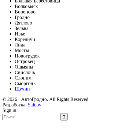
Большая Берестовица
Волковыск
Вороново
Гродно
Дятлово
Зельва
Ивье
Кореличи
Лида
Мосты
Новогрудок
Островец
Ошмяны
Свислочь
Слоним
Сморгонь
Щучин
© 2026 - АвтоГродно. All Rights Reserved.
Разработка:
Sait.by
Sign in