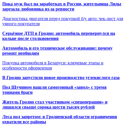
Пока муж был на заработках в России, жительница Лиды
зарезала любовника из-за ревности
Диагностика двигателя перед покупкой б/у авто: чек-лист для
умного покупателя
Серьёзное ДТП в Гродно: автомобиль перевернулся на
кольце после столкновения
Автомобиль и его техническое обслуживание: почему
ремонт необходим
Покупка автомобиля в Беларуси: ключевые этапы и
особенности оформления
В Гродно запустили новое производство углекислого газа
Под Щучином нашли самогонный «завод» с тремя
тоннами браги
Житель Гродно стал участником «спецоперации» и
лишился свыше сорока шести тысяч рублей
Леса под запретом: в Гродненской области ограничения
охватили все районы