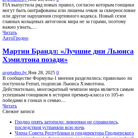
FIA выпустила ряд новых правил, согласно которым гонщики
могут быть оштрафованы или лишены очков за сквернословие
или другие нарушения спортивного кодекса. Новый сезон
главных кольцевых автогонок мира не за горами, поэтому
важно узнать,…
Читать
АвтоГродно
Мартин Брандл: «Лучшие дни Льюиса
Хэмилтона позади»
avgrodno.by
Янв 28, 2025
0
В сообществе Формулы-1 мнения разделились: правильно ли
поступила Ferrari, подписав Льюиса Хэмилтона.
Действительно, многократный чемпион мира является самым
успешным гонщиком в истории премьер-класса со 105-ю
победами в гонках и семью…
Читать
Свежие записи
Гродно опять затопило: ливневки не справились,
последствия устраняли всю ночь
Члена Совета Республики и гендиректора Гродненского