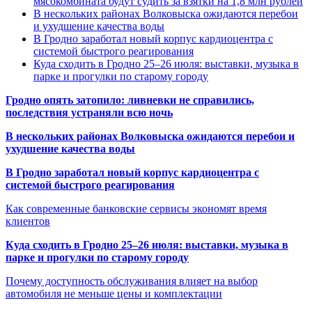
мясокомбината будут судить за взятки на 1,8 млн рублей
В нескольких районах Волковыска ожидаются перебои
и ухудшение качества воды
В Гродно заработал новый корпус кардиоцентра с
системой быстрого реагирования
Куда сходить в Гродно 25–26 июля: выставки, музыка в
парке и прогулки по старому городу
Гродно опять затопило: ливневки не справились,
последствия устраняли всю ночь
В нескольких районах Волковыска ожидаются перебои и
ухудшение качества воды
В Гродно заработал новый корпус кардиоцентра с
системой быстрого реагирования
Как современные банковские сервисы экономят время
клиентов
Куда сходить в Гродно 25–26 июля: выставки, музыка в
парке и прогулки по старому городу
Почему доступность обслуживания влияет на выбор
автомобиля не меньше цены и комплектации