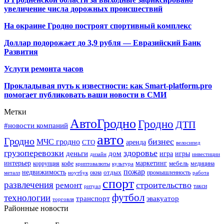
увеличение числа дорожных происшествий
На окраине Гродно построят спортивный
комплекс
Доллар подорожает до 3,9 рубля — Евразийский Банк
Развития
Услуги ремонта часов
Прокладывая путь к известности: как Smart-platform.pro
помогает публиковать ваши новости в СМИ
Метки
АвтоГродно
Гродно
ДТП
#новости компаний
авто
Гродно
бизнес
МЧС гродно
аренда
СТО
велосипед
грузоперевозки
здоровье
деньги
дом
игра
игры
дизайн
инвестиции
интерьер
маркетинг
мебель
коррупция
кофе
медицина
криптовалюты
культура
пожар
недвижимость
отдых
окна
промышленность
металл
ноутбук
работа
спорт
развлечения
строительство
ремонт
такси
ритуал
футбол
технологии
транспорт
эвакуатор
торговля
Районные новости