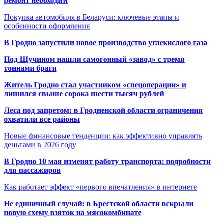
ремонт необходим
Покупка автомобиля в Беларуси: ключевые этапы и
особенности оформления
В Гродно запустили новое производство углекислого газа
Под Щучином нашли самогонный «завод» с тремя
тоннами браги
Житель Гродно стал участником «спецоперации» и
лишился свыше сорока шести тысяч рублей
Леса под запретом: в Гродненской области ограничения
охватили все районы
Новые финансовые тенденции: как эффективно управлять
деньгами в 2026 году
В Гродно 10 мая изменят работу транспорта: подробности
для пассажиров
Как работает эффект «первого впечатления» в интернете
Не единичный случай: в Брестской области вскрыли
новую схему взяток на мясокомбинате