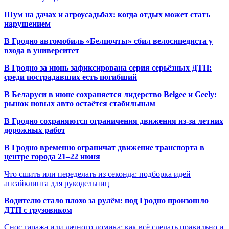
Шум на дачах и агроусадьбах: когда отдых может стать
нарушением
В Гродно автомобиль «Белпочты» сбил велосипедиста у
входа в университет
В Гродно за июнь зафиксирована серия серьёзных ДТП:
среди пострадавших есть погибший
В Беларуси в июне сохраняется лидерство Belgee и Geely:
рынок новых авто остаётся стабильным
В Гродно сохраняются ограничения движения из-за летних
дорожных работ
В Гродно временно ограничат движение транспорта в
центре города 21–22 июня
Что сшить или переделать из секонда: подборка идей
апсайклинга для рукодельниц
Водителю стало плохо за рулём: под Гродно произошло
ДТП с грузовиком
Снос гаража или дачного домика: как всё сделать правильно и