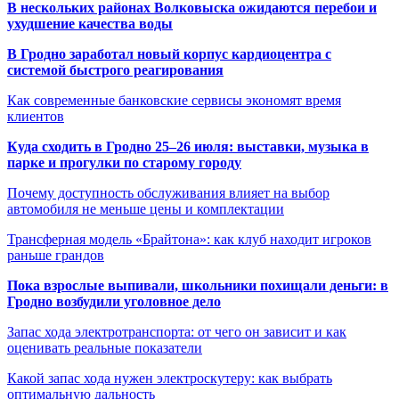
В нескольких районах Волковыска ожидаются перебои и
ухудшение качества воды
В Гродно заработал новый корпус кардиоцентра с
системой быстрого реагирования
Как современные банковские сервисы экономят время
клиентов
Куда сходить в Гродно 25–26 июля: выставки, музыка в
парке и прогулки по старому городу
Почему доступность обслуживания влияет на выбор
автомобиля не меньше цены и комплектации
Трансферная модель «Брайтона»: как клуб находит игроков
раньше грандов
Пока взрослые выпивали, школьники похищали деньги: в
Гродно возбудили уголовное дело
Запас хода электротранспорта: от чего он зависит и как
оценивать реальные показатели
Какой запас хода нужен электроскутеру: как выбрать
оптимальную дальность