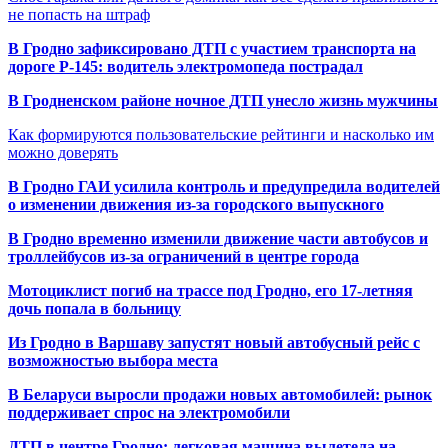
не попасть на штраф
В Гродно зафиксировано ДТП с участием транспорта на
дороге Р-145: водитель электромопеда пострадал
В Гродненском районе ночное ДТП унесло жизнь мужчины
Как формируются пользовательские рейтинги и насколько им
можно доверять
В Гродно ГАИ усилила контроль и предупредила водителей
о изменении движения из-за городского выпускного
В Гродно временно изменили движение части автобусов и
троллейбусов из-за ограничений в центре города
Мотоциклист погиб на трассе под Гродно, его 17-летняя
дочь попала в больницу
Из Гродно в Варшаву запустят новый автобусный рейс с
возможностью выбора места
В Беларуси выросли продажи новых автомобилей: рынок
поддерживает спрос на электромобили
ДТП в центре Гродно: легковая машина вылетела на