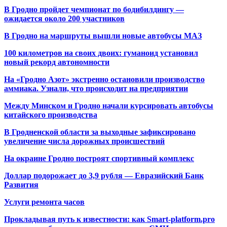
В Гродно пройдет чемпионат по бодибилдингу —
ожидается около 200 участников
В Гродно на маршруты вышли новые автобусы МАЗ
100 километров на своих двоих: гуманоид установил
новый рекорд автономности
На «Гродно Азот» экстренно остановили производство
аммиака. Узнали, что происходит на предприятии
Между Минском и Гродно начали курсировать автобусы
китайского производства
В Гродненской области за выходные зафиксировано
увеличение числа дорожных происшествий
На окраине Гродно построят спортивный
комплекс
Доллар подорожает до 3,9 рубля — Евразийский Банк
Развития
Услуги ремонта часов
Прокладывая путь к известности: как Smart-platform.pro