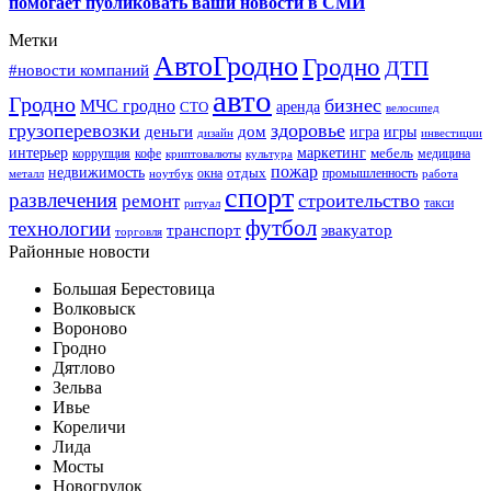
помогает публиковать ваши новости в СМИ
Метки
АвтоГродно
Гродно
ДТП
#новости компаний
авто
Гродно
бизнес
МЧС гродно
аренда
СТО
велосипед
грузоперевозки
здоровье
деньги
дом
игра
игры
дизайн
инвестиции
интерьер
маркетинг
мебель
коррупция
кофе
медицина
криптовалюты
культура
пожар
недвижимость
отдых
окна
промышленность
металл
ноутбук
работа
спорт
развлечения
строительство
ремонт
такси
ритуал
футбол
технологии
транспорт
эвакуатор
торговля
Районные новости
Большая Берестовица
Волковыск
Вороново
Гродно
Дятлово
Зельва
Ивье
Кореличи
Лида
Мосты
Новогрудок