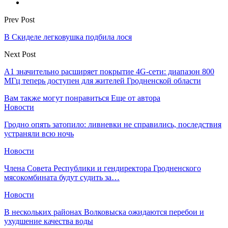
Prev Post
В Скиделе легковушка подбила лося
Next Post
А1 значительно расширяет покрытие 4G-сети: диапазон 800
МГц теперь доступен для жителей Гродненской области
Вам также могут понравиться
Еще от автора
Новости
Гродно опять затопило: ливневки не справились, последствия
устраняли всю ночь
Новости
Члена Совета Республики и гендиректора Гродненского
мясокомбината будут судить за…
Новости
В нескольких районах Волковыска ожидаются перебои и
ухудшение качества воды