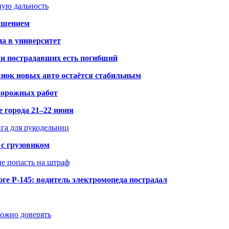
ную дальность
рушением
да в университет
ди пострадавших есть погибший
рынок новых авто остаётся стабильным
 дорожных работ
е города 21–22 июня
нга для рукодельниц
 с грузовиком
не попасть на штраф
ге Р-145: водитель электромопеда пострадал
можно доверять