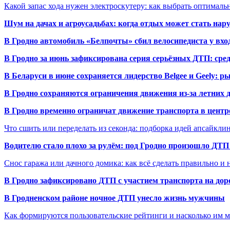
Какой запас хода нужен электроскутеру: как выбрать оптималь
Шум на дачах и агроусадьбах: когда отдых может стать на
В Гродно автомобиль «Белпочты» сбил велосипедиста у вхо
В Гродно за июнь зафиксирована серия серьёзных ДТП: сре
В Беларуси в июне сохраняется лидерство Belgee и Geely: 
В Гродно сохраняются ограничения движения из-за летних
В Гродно временно ограничат движение транспорта в центр
Что сшить или переделать из секонда: подборка идей апсайкли
Водителю стало плохо за рулём: под Гродно произошло ДТП
Снос гаража или дачного домика: как всё сделать правильно и 
В Гродно зафиксировано ДТП с участием транспорта на доро
В Гродненском районе ночное ДТП унесло жизнь мужчины
Как формируются пользовательские рейтинги и насколько им 