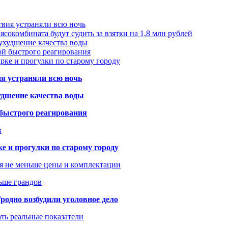
твия устраняли всю ночь
сокомбината будут судить за взятки на 1,8 млн рублей
ухудшение качества воды
ой быстрого реагирования
арке и прогулки по старому городу
ия устраняли всю ночь
удшение качества воды
 быстрого реагирования
в
ке и прогулки по старому городу
я не меньше цены и комплектации
ьше грандов
одно возбудили уголовное дело
ать реальные показатели