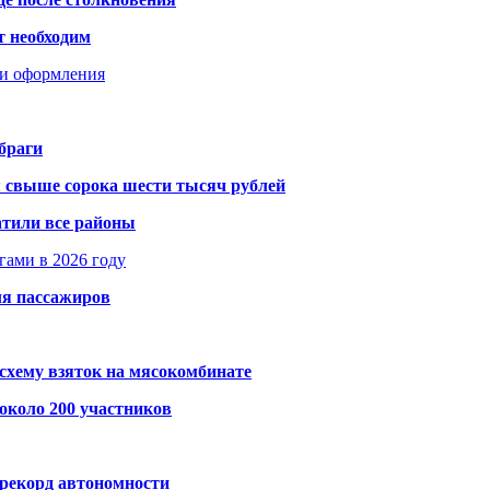
т необходим
ти оформления
браги
я свыше сорока шести тысяч рублей
атили все районы
гами в 2026 году
ля пассажиров
схему взяток на мясокомбинате
около 200 участников
 рекорд автономности