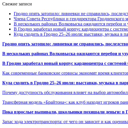
Свежие записи
Гродно опять затопило: ливневки не справились, последс
Члена Совета Республики и гендиректора Гродненского мя
В нескольких районах Волковыска ожидаются перебои и 
В Гродно заработал новый корпус кардиоцентра с систем
Куда сходить в Гродно 25–26 июля: выставки, музыка в п
Гродно опять затопило: ливневки не справились, последств
В нескольких районах Волковыска ожидаются перебои и ух
В Гродно заработал новый корпус кардиоцентра с системой
Как современные банковские сервисы экономят время клиенто
Куда сходить в Гродно 25–26 июля: выставки, музыка в пар
Почему доступность обслуживания влияет на выбор автомобил
Трансферная модель «Брайтона»: как клуб находит игроков ран
Пока взрослые выпивали, школьники похищали деньги: в Гр
Запас хода электротранспорта: от чего он зависит и как оценив