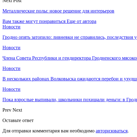
Next Post
Металлические полы: новое решение для интерьеров
Вам также могут понравиться
Еще от автора
Новости
Гродно опять затопило: ливневки не справились, последствия 
Новости
Члена Совета Республики и гендиректора Гродненского мясоко
Новости
В нескольких районах Волковыска ожидаются перебои и ухудш
Новости
Пока взрослые выпивали, школьники похищали деньги: в Грод
Prev
Next
Оставьте ответ
Для отправки комментария вам необходимо
авторизоваться
.