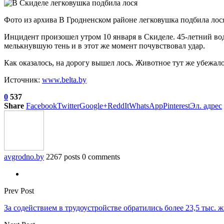
Фото из архива В Гродненском районе легковушка подбила ло
Инцидент произошел утром 10 января в Скиделе. 45-летний вод
мелькнувшую тень и в этот же момент почувствовал удар.
Как оказалось, на дорогу вышел лось. Животное тут же убежа
Источник:
www.belta.by
0
537
Share
Facebook
Twitter
Google+
ReddIt
WhatsApp
Pinterest
Эл. адрес
avgrodno.by
2267 posts
0 comments
Prev Post
За содействием в трудоустройстве обратились более 23,5 тыс. 