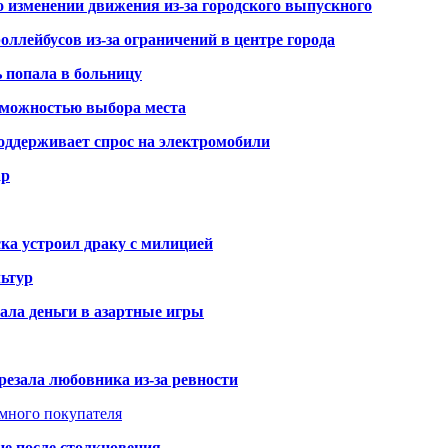
о изменении движения из-за городского выпускного
оллейбусов из-за ограничений в центре города
ь попала в больницу
озможностью выбора места
оддерживает спрос на электромобили
ар
ка устроил драку с милицией
ьтур
ала деньги в азартные игры
резала любовника из-за ревности
умного покупателя
це после столкновения