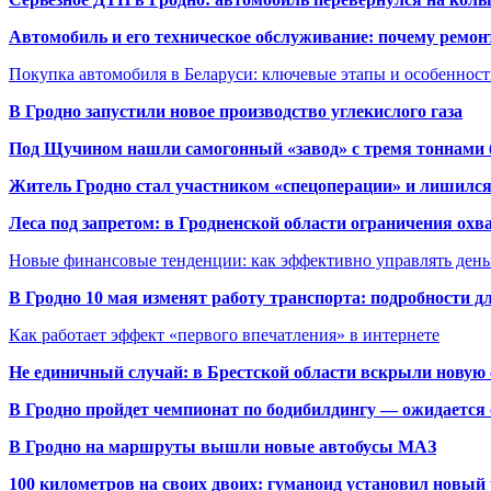
Автомобиль и его техническое обслуживание: почему ремон
Покупка автомобиля в Беларуси: ключевые этапы и особеннос
В Гродно запустили новое производство углекислого газа
Под Щучином нашли самогонный «завод» с тремя тоннами 
Житель Гродно стал участником «спецоперации» и лишилс
Леса под запретом: в Гродненской области ограничения охв
Новые финансовые тенденции: как эффективно управлять день
В Гродно 10 мая изменят работу транспорта: подробности д
Как работает эффект «первого впечатления» в интернете
Не единичный случай: в Брестской области вскрыли новую 
В Гродно пройдет чемпионат по бодибилдингу — ожидается 
В Гродно на маршруты вышли новые автобусы МАЗ
100 километров на своих двоих: гуманоид установил новый