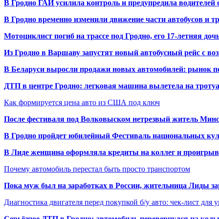
В Гродно ГАИ усилила контроль и предупредила водителей 
В Гродно временно изменили движение части автобусов и тр
Мотоциклист погиб на трассе под Гродно, его 17-летняя доч
Из Гродно в Варшаву запустят новый автобусный рейс с в
В Беларуси выросли продажи новых автомобилей: рынок п
ДТП в центре Гродно: легковая машина вылетела на троту
Как формируется цена авто из США под ключ
После фестиваля под Волковыском нетрезвый житель Минс
В Гродно пройдет юбилейный Фестиваль национальных кул
В Лиде женщина оформляла кредиты на коллег и проигрыв
Почему автомобиль перестал быть просто транспортом
Пока муж был на заработках в России, жительница Лиды за
Диагностика двигателя перед покупкой б/у авто: чек-лист для 
Серьёзное ДТП в Гродно: автомобиль перевернулся на коль