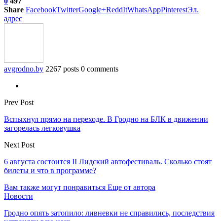
0
497
Share
Facebook
Twitter
Google+
ReddIt
WhatsApp
Pinterest
Эл.
адрес
avgrodno.by
2267 posts
0 comments
Prev Post
Вспыхнул прямо на переходе. В Гродно на БЛК в движении
загорелась легковушка
Next Post
6 августа состоится II Лидский автофестиваль. Сколько стоят
билеты и что в программе?
Вам также могут понравиться
Еще от автора
Новости
Гродно опять затопило: ливневки не справились, последствия