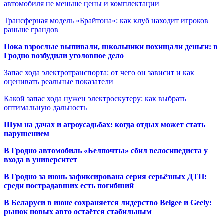
автомобиля не меньше цены и комплектации
Трансферная модель «Брайтона»: как клуб находит игроков
раньше грандов
Пока взрослые выпивали, школьники похищали деньги: в
Гродно возбудили уголовное дело
Запас хода электротранспорта: от чего он зависит и как
оценивать реальные показатели
Какой запас хода нужен электроскутеру: как выбрать
оптимальную дальность
Шум на дачах и агроусадьбах: когда отдых может стать
нарушением
В Гродно автомобиль «Белпочты» сбил велосипедиста у
входа в университет
В Гродно за июнь зафиксирована серия серьёзных ДТП:
среди пострадавших есть погибший
В Беларуси в июне сохраняется лидерство Belgee и Geely:
рынок новых авто остаётся стабильным