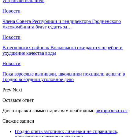
устраняли всю ночь
Новости
Члена Совета Республики и гендиректора Гродненского
мясокомбината будут судить за…
Новости
В нескольких районах Волковыска ожидаются перебои и
ухудшение качества воды
Новости
Пока взрослые выпивали, школьники похищали деньги: в
Гродно возбудили уголовное дело
Prev
Next
Оставьте ответ
Для отправки комментария вам необходимо
авторизоваться
.
Свежие записи
Гродно опять затопило: ливневки не справились,
последствия устраняли всю ночь