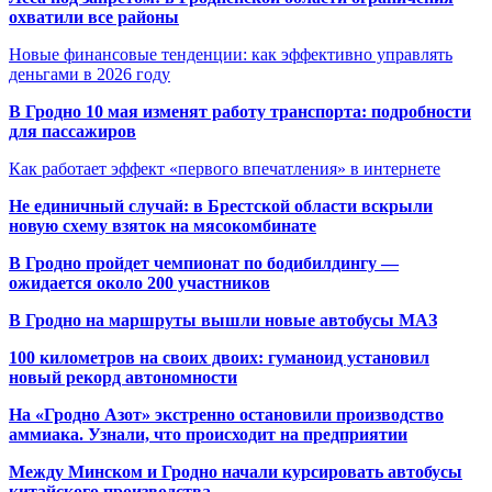
охватили все районы
Новые финансовые тенденции: как эффективно управлять
деньгами в 2026 году
В Гродно 10 мая изменят работу транспорта: подробности
для пассажиров
Как работает эффект «первого впечатления» в интернете
Не единичный случай: в Брестской области вскрыли
новую схему взяток на мясокомбинате
В Гродно пройдет чемпионат по бодибилдингу —
ожидается около 200 участников
В Гродно на маршруты вышли новые автобусы МАЗ
100 километров на своих двоих: гуманоид установил
новый рекорд автономности
На «Гродно Азот» экстренно остановили производство
аммиака. Узнали, что происходит на предприятии
Между Минском и Гродно начали курсировать автобусы
китайского производства