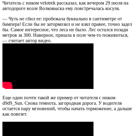
Читатель с ником velotrek рассказал, как вечером 29 июля на
автодороге возле Волковыска ему повстречалась косуля.
— Чуть не сбил ее: пробежала буквально в сантиметре от
бампера! Если бы не затормозил и не взял правее, точно задел
бы. Самое интересное, что леса не было. Лес остался позади
метров за 300. Наверное, пришла в поле чем-то поживиться,
— считает автор видео.
Еще один почти такой же пример от читателя с ником
d9d9_Sun. Снова темнота, загородная дорога. У водителя
остается пару мгновений, чтобы начать торможение, а дальше
как повезет.