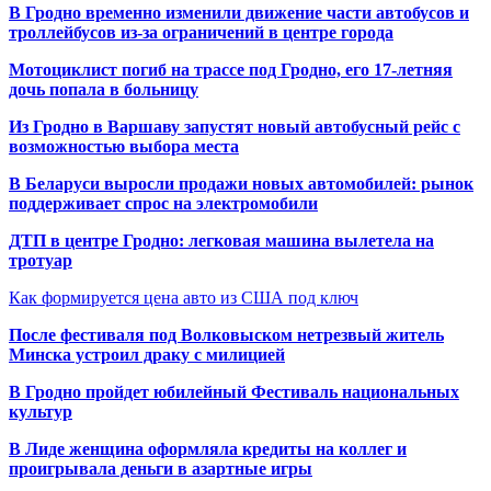
В Гродно временно изменили движение части автобусов и
троллейбусов из-за ограничений в центре города
Мотоциклист погиб на трассе под Гродно, его 17-летняя
дочь попала в больницу
Из Гродно в Варшаву запустят новый автобусный рейс с
возможностью выбора места
В Беларуси выросли продажи новых автомобилей: рынок
поддерживает спрос на электромобили
ДТП в центре Гродно: легковая машина вылетела на
тротуар
Как формируется цена авто из США под ключ
После фестиваля под Волковыском нетрезвый житель
Минска устроил драку с милицией
В Гродно пройдет юбилейный Фестиваль национальных
культур
В Лиде женщина оформляла кредиты на коллег и
проигрывала деньги в азартные игры