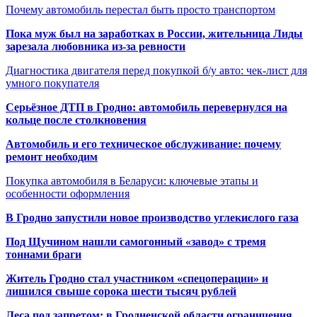
Почему автомобиль перестал быть просто транспортом
Пока муж был на заработках в России, жительница Лиды
зарезала любовника из-за ревности
Диагностика двигателя перед покупкой б/у авто: чек-лист для
умного покупателя
Серьёзное ДТП в Гродно: автомобиль перевернулся на
кольце после столкновения
Автомобиль и его техническое обслуживание: почему
ремонт необходим
Покупка автомобиля в Беларуси: ключевые этапы и
особенности оформления
В Гродно запустили новое производство углекислого газа
Под Щучином нашли самогонный «завод» с тремя
тоннами браги
Житель Гродно стал участником «спецоперации» и
лишился свыше сорока шести тысяч рублей
Леса под запретом: в Гродненской области ограничения