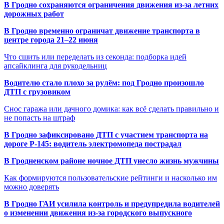
В Гродно сохраняются ограничения движения из-за летних
дорожных работ
В Гродно временно ограничат движение транспорта в
центре города 21–22 июня
Что сшить или переделать из секонда: подборка идей
апсайклинга для рукодельниц
Водителю стало плохо за рулём: под Гродно произошло
ДТП с грузовиком
Снос гаража или дачного домика: как всё сделать правильно и
не попасть на штраф
В Гродно зафиксировано ДТП с участием транспорта на
дороге Р-145: водитель электромопеда пострадал
В Гродненском районе ночное ДТП унесло жизнь мужчины
Как формируются пользовательские рейтинги и насколько им
можно доверять
В Гродно ГАИ усилила контроль и предупредила водителей
о изменении движения из-за городского выпускного