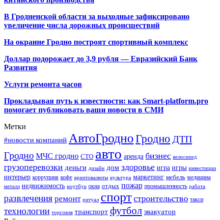
В Гродненской области за выходные зафиксировано
увеличение числа дорожных происшествий
На окраине Гродно построят спортивный
комплекс
Доллар подорожает до 3,9 рубля — Евразийский Банк
Развития
Услуги ремонта часов
Прокладывая путь к известности: как Smart-platform.pro
помогает публиковать ваши новости в СМИ
Метки
АвтоГродно
Гродно
ДТП
#новости компаний
авто
Гродно
бизнес
МЧС гродно
аренда
СТО
велосипед
грузоперевозки
здоровье
деньги
дом
игра
игры
дизайн
инвестиции
интерьер
маркетинг
мебель
коррупция
кофе
медицина
криптовалюты
культура
пожар
недвижимость
отдых
окна
промышленность
металл
ноутбук
работа
спорт
развлечения
строительство
ремонт
такси
ритуал
футбол
технологии
транспорт
эвакуатор
торговля