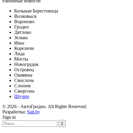
Районные новости
Большая Берестовица
Волковыск
Вороново
Гродно
Дятлово
Зельва
Ивье
Кореличи
Лида
Мосты
Новогрудок
Островец
Ошмяны
Свислочь
Слоним
Сморгонь
Щучин
© 2026 - АвтоГродно. All Rights Reserved.
Разработка:
Sait.by
Sign in