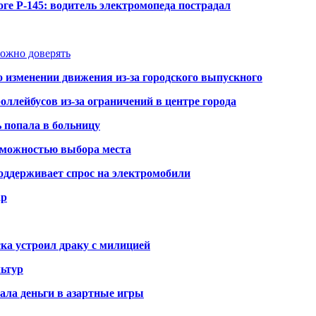
ге Р-145: водитель электромопеда пострадал
можно доверять
о изменении движения из-за городского выпускного
оллейбусов из-за ограничений в центре города
ь попала в больницу
озможностью выбора места
оддерживает спрос на электромобили
ар
ка устроил драку с милицией
ьтур
ала деньги в азартные игры