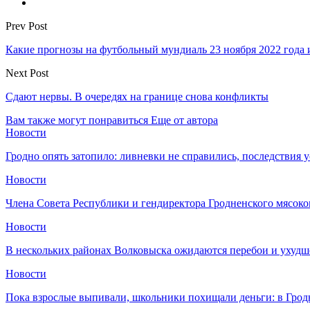
Prev Post
Какие прогнозы на футбольный мундиаль 23 ноября 2022 года и
Next Post
Сдают нервы. В очередях на границе снова конфликты
Вам также могут понравиться
Еще от автора
Новости
Гродно опять затопило: ливневки не справились, последствия 
Новости
Члена Совета Республики и гендиректора Гродненского мясоко
Новости
В нескольких районах Волковыска ожидаются перебои и ухудш
Новости
Пока взрослые выпивали, школьники похищали деньги: в Грод