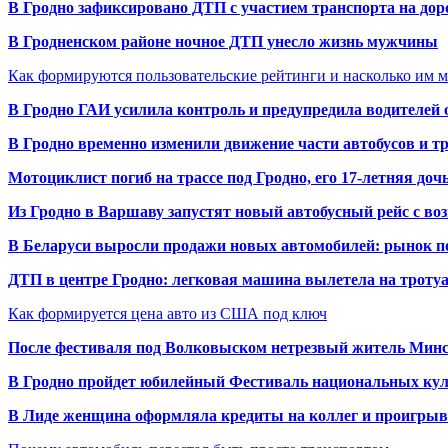
В Гродно зафиксировано ДТП с участием транспорта на доро
В Гродненском районе ночное ДТП унесло жизнь мужчины
Как формируются пользовательские рейтинги и насколько им 
В Гродно ГАИ усилила контроль и предупредила водителей 
В Гродно временно изменили движение части автобусов и тр
Мотоциклист погиб на трассе под Гродно, его 17-летняя доч
Из Гродно в Варшаву запустят новый автобусный рейс с в
В Беларуси выросли продажи новых автомобилей: рынок п
ДТП в центре Гродно: легковая машина вылетела на троту
Как формируется цена авто из США под ключ
После фестиваля под Волковыском нетрезвый житель Минс
В Гродно пройдет юбилейный Фестиваль национальных кул
В Лиде женщина оформляла кредиты на коллег и проигрыв