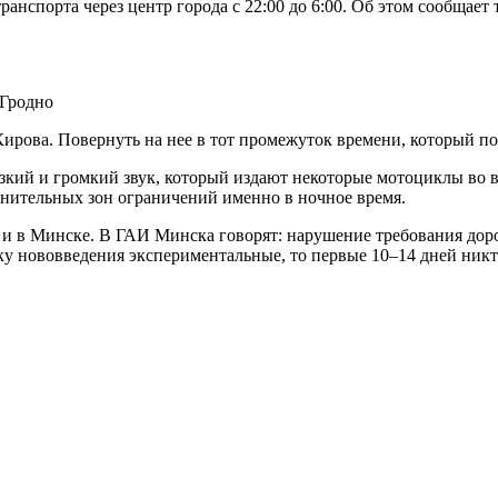
ранспорта через центр города с 22:00 до 6:00. Об этом сообщае
 Гродно
ирова. Повернуть на нее в тот промежуток времени, который под
езкий и громкий звук, который издают некоторые мотоциклы во 
нительных зон ограничений именно в ночное время.
а и в Минске. В ГАИ Минска говорят: нарушение требования до
ьку нововведения экспериментальные, то первые 10–14 дней ник