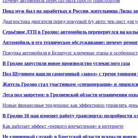
Почему автомобиль перестал быть просто транспортом
Пока муж был на заработках в России, жительница Лиды за
Диагностика двигателя перед покупкой б/у авто: чек-лист для 
Серьёзное ДТП в Гродно: автомобиль перевернулся на коль
Автомобиль и его техническое обслуживание: почему ремон
Покупка автомобиля в Беларуси: ключевые этапы и особеннос
В Гродно запустили новое производство углекислого газа
Под Щучином нашли самогонный «завод» с тремя тоннами 
Житель Гродно стал участником «спецоперации» и лишилс
Леса под запретом: в Гродненской области ограничения охв
Новые финансовые тенденции: как эффективно управлять день
В Гродно 10 мая изменят работу транспорта: подробности д
Как работает эффект «первого впечатления» в интернете
Не единичный случай: в Брестской области вскрыли новую 