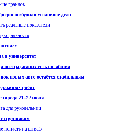
ьше грандов
одно возбудили уголовное дело
ать реальные показатели
ную дальность
рушением
да в университет
ди пострадавших есть погибший
рынок новых авто остаётся стабильным
 дорожных работ
е города 21–22 июня
нга для рукодельниц
 с грузовиком
не попасть на штраф