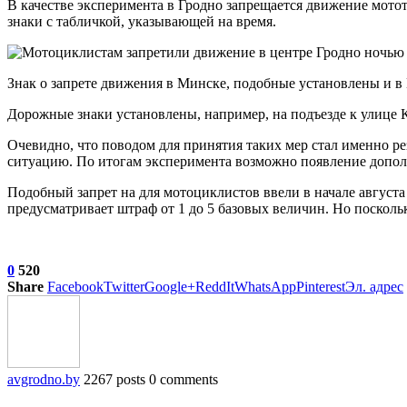
В качестве эксперимента в Гродно запрещается движение мотот
знаки с табличкой, указывающей на время.
Знак о запрете движения в Минске, подобные установлены и в
Дорожные знаки установлены, например, на подъезде к улице К
Очевидно, что поводом для принятия таких мер стал именно р
ситуацию. По итогам эксперимента возможно появление допол
Подобный запрет на для мотоциклистов ввели в начале август
предусматривает штраф от 1 до 5 базовых величин. Но поскол
0
520
Share
Facebook
Twitter
Google+
ReddIt
WhatsApp
Pinterest
Эл. адрес
avgrodno.by
2267 posts
0 comments