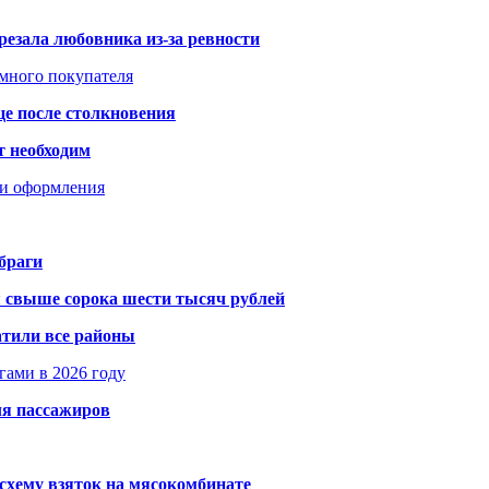
резала любовника из-за ревности
умного покупателя
це после столкновения
т необходим
ти оформления
браги
я свыше сорока шести тысяч рублей
атили все районы
гами в 2026 году
ля пассажиров
схему взяток на мясокомбинате