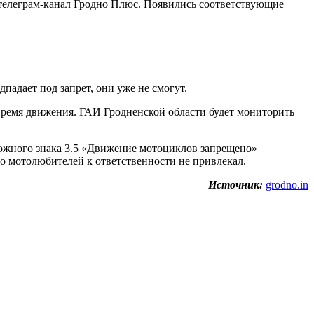
т телеграм-канал Гродно Плюс. Появились соответствующие
падает под запрет, они уже не смогут.
время движения. ГАИ Гродненской области будет мониторить
рожного знака 3.5 «Движение мотоциклов запрещено»
то мотолюбителей к ответственности не привлекал.
Источник:
grodno.in