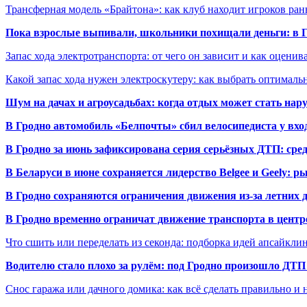
Трансферная модель «Брайтона»: как клуб находит игроков ран
Пока взрослые выпивали, школьники похищали деньги: в Гр
Запас хода электротранспорта: от чего он зависит и как оценив
Какой запас хода нужен электроскутеру: как выбрать оптималь
Шум на дачах и агроусадьбах: когда отдых может стать на
В Гродно автомобиль «Белпочты» сбил велосипедиста у вхо
В Гродно за июнь зафиксирована серия серьёзных ДТП: сре
В Беларуси в июне сохраняется лидерство Belgee и Geely: 
В Гродно сохраняются ограничения движения из-за летних
В Гродно временно ограничат движение транспорта в центр
Что сшить или переделать из секонда: подборка идей апсайкли
Водителю стало плохо за рулём: под Гродно произошло ДТП
Снос гаража или дачного домика: как всё сделать правильно и 