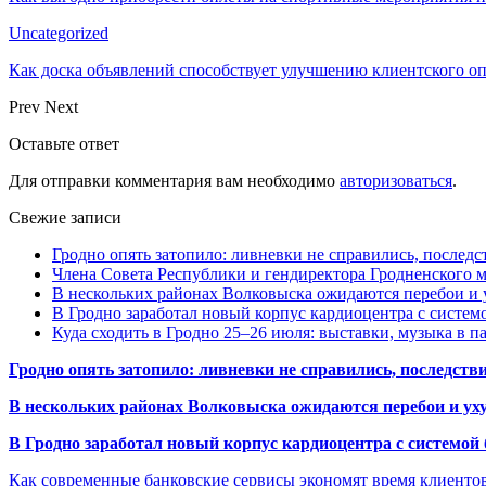
Uncategorized
Как доска объявлений способствует улучшению клиентского 
Prev
Next
Оставьте ответ
Для отправки комментария вам необходимо
авторизоваться
.
Свежие записи
Гродно опять затопило: ливневки не справились, последс
Члена Совета Республики и гендиректора Гродненского мя
В нескольких районах Волковыска ожидаются перебои и 
В Гродно заработал новый корпус кардиоцентра с систем
Куда сходить в Гродно 25–26 июля: выставки, музыка в п
Гродно опять затопило: ливневки не справились, последств
В нескольких районах Волковыска ожидаются перебои и ух
В Гродно заработал новый корпус кардиоцентра с системой
Как современные банковские сервисы экономят время клиенто