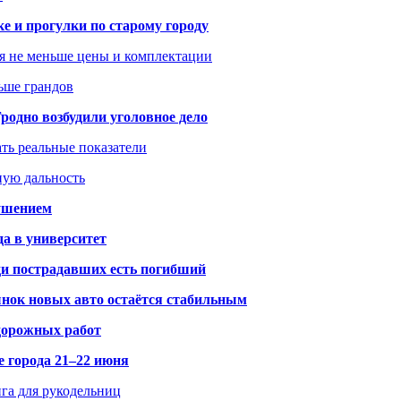
ке и прогулки по старому городу
я не меньше цены и комплектации
ьше грандов
одно возбудили уголовное дело
ать реальные показатели
ную дальность
рушением
да в университет
ди пострадавших есть погибший
рынок новых авто остаётся стабильным
 дорожных работ
е города 21–22 июня
нга для рукодельниц