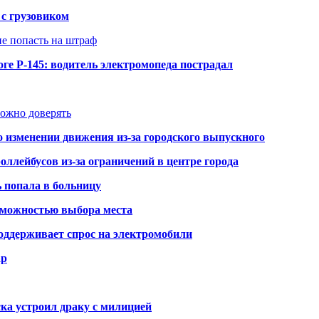
 с грузовиком
не попасть на штраф
ге Р-145: водитель электромопеда пострадал
можно доверять
о изменении движения из-за городского выпускного
оллейбусов из-за ограничений в центре города
ь попала в больницу
озможностью выбора места
оддерживает спрос на электромобили
ар
ка устроил драку с милицией