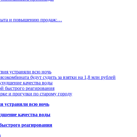
опыта и повышению продаж:…
твия устраняли всю ночь
сокомбината будут судить за взятки на 1,8 млн рублей
ухудшение качества воды
ой быстрого реагирования
арке и прогулки по старому городу
ия устраняли всю ночь
удшение качества воды
 быстрого реагирования
в