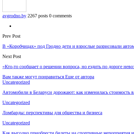
avgrodno.by
2267 posts
0 comments
Prev Post
В «Коробчицах» под Гродно дети и взрослые разрисовали авт
Next Post
«Кто-то сообщает о решении вопроса, но ездить по дороге нев
Вам также могут понравиться
Еще от автора
Uncategorized
Автомобили в Беларуси дорожают: как изменилась стоимость в
Uncategorized
Ломбарды: перспективы для общества и бизнеса
Uncategorized
Как выгодно приобрести билеты на спортивные мероприятия и