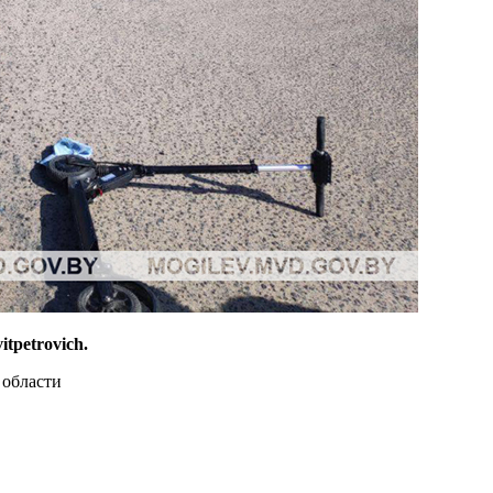
tpetrovich.
области