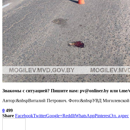
Знакомы с
ситуацией? Пишите нам: pv@onliner.by или t.me/vi
Автор:&nbspВиталий Петрович. Фото:&nbspУВД Могилевской 
0
499
Share
Facebook
Twitter
Google+
ReddIt
WhatsApp
Pinterest
Эл. адрес