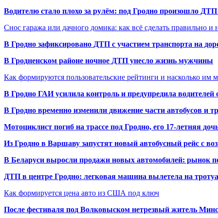
Водителю стало плохо за рулём: под Гродно произошло ДТП
Снос гаража или дачного домика: как всё сделать правильно и 
В Гродно зафиксировано ДТП с участием транспорта на доро
В Гродненском районе ночное ДТП унесло жизнь мужчины
Как формируются пользовательские рейтинги и насколько им 
В Гродно ГАИ усилила контроль и предупредила водителей 
В Гродно временно изменили движение части автобусов и тр
Мотоциклист погиб на трассе под Гродно, его 17-летняя доч
Из Гродно в Варшаву запустят новый автобусный рейс с в
В Беларуси выросли продажи новых автомобилей: рынок п
ДТП в центре Гродно: легковая машина вылетела на троту
Как формируется цена авто из США под ключ
После фестиваля под Волковыском нетрезвый житель Минс