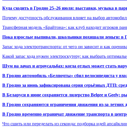
Куда сходить в Гродно 25–26 июля: выставки, музыка в пар
Почему доступность обслуживания влияет на выбор автомобил
Трансферная модель «Брайтона»: как клуб находит игроков ран
Пока взрослые выпивали, школьники похищали деньги: в Гр
Запас хода электротранспорта: от чего он зависит и как оценив
Какой запас хода нужен электроскутеру: как выбрать оптималь
Шум на дачах и агроусадьбах: когда отдых может стать на
В Гродно автомобиль «Белпочты» сбил велосипедиста у вхо
В Гродно за июнь зафиксирована серия серьёзных ДТП: сре
В Беларуси в июне сохраняется лидерство Belgee и Geely: 
В Гродно сохраняются ограничения движения из-за летних
В Гродно временно ограничат движение транспорта в центр
Что сшить или переделать из секонда: подборка идей апсайкли