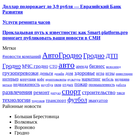
Доллар подорожает до 3,9 рубля — Евразийский Банк
Развития
Услуги ремонта часов
Прокладывая путь к известности: как Smart-platform.pro
помогает публиковать ваши новости в СМИ
Метки
АвтоГродно
Гродно
ДТП
#новости компаний
авто
Гродно
бизнес
МЧС гродно
аренда
СТО
велосипед
грузоперевозки
здоровье
деньги
дом
игра
игры
дизайн
инвестиции
интерьер
маркетинг
мебель
коррупция
кофе
медицина
криптовалюты
культура
пожар
недвижимость
отдых
окна
промышленность
металл
ноутбук
работа
спорт
развлечения
строительство
ремонт
такси
ритуал
футбол
технологии
транспорт
эвакуатор
торговля
Районные новости
Большая Берестовица
Волковыск
Вороново
Гродно