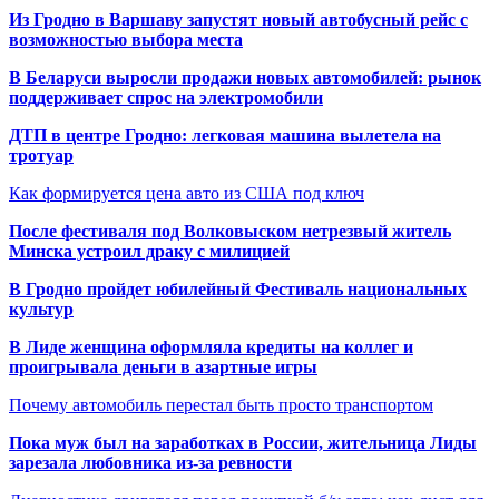
Из Гродно в Варшаву запустят новый автобусный рейс с
возможностью выбора места
В Беларуси выросли продажи новых автомобилей: рынок
поддерживает спрос на электромобили
ДТП в центре Гродно: легковая машина вылетела на
тротуар
Как формируется цена авто из США под ключ
После фестиваля под Волковыском нетрезвый житель
Минска устроил драку с милицией
В Гродно пройдет юбилейный Фестиваль национальных
культур
В Лиде женщина оформляла кредиты на коллег и
проигрывала деньги в азартные игры
Почему автомобиль перестал быть просто транспортом
Пока муж был на заработках в России, жительница Лиды
зарезала любовника из-за ревности