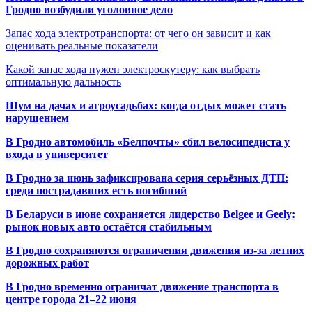
Гродно возбудили уголовное дело
Запас хода электротранспорта: от чего он зависит и как
оценивать реальные показатели
Какой запас хода нужен электроскутеру: как выбрать
оптимальную дальность
Шум на дачах и агроусадьбах: когда отдых может стать
нарушением
В Гродно автомобиль «Белпочты» сбил велосипедиста у
входа в университет
В Гродно за июнь зафиксирована серия серьёзных ДТП:
среди пострадавших есть погибший
В Беларуси в июне сохраняется лидерство Belgee и Geely:
рынок новых авто остаётся стабильным
В Гродно сохраняются ограничения движения из-за летних
дорожных работ
В Гродно временно ограничат движение транспорта в
центре города 21–22 июня