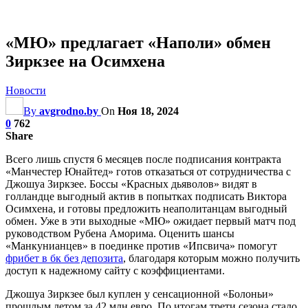
«МЮ» предлагает «Наполи» обмен
Зиркзее на Осимхена
Новости
By
avgrodno.by
On
Ноя 18, 2024
0
762
Share
Всего лишь спустя 6 месяцев после подписания контракта
«Манчестер Юнайтед» готов отказаться от сотрудничества с
Джошуа Зиркзее. Боссы «Красных дьяволов» видят в
голландце выгодный актив в попытках подписать Виктора
Осимхена, и готовы предложить неаполитанцам выгодный
обмен. Уже в эти выходные «МЮ» ожидает первый матч под
руководством Рубена Аморима. Оценить шансы
«Манкунианцев» в поединке против «Ипсвича» помогут
фрибет в бк без депозита
, благодаря которым можно получить
доступ к надежному сайту с коэффициентами.
Джошуа Зиркзее был куплен у сенсационной «Болоньи»
прошлым летом за 42 млн евро. По итогам трети сезона стало