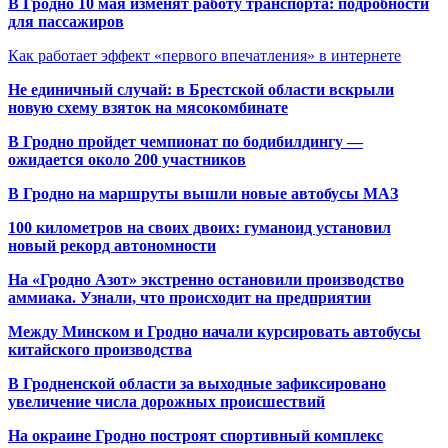
В Гродно 10 мая изменят работу транспорта: подробности
для пассажиров
Как работает эффект «первого впечатления» в интернете
Не единичный случай: в Брестской области вскрыли
новую схему взяток на мясокомбинате
В Гродно пройдет чемпионат по бодибилдингу —
ожидается около 200 участников
В Гродно на маршруты вышли новые автобусы МАЗ
100 километров на своих двоих: гуманоид установил
новый рекорд автономности
На «Гродно Азот» экстренно остановили производство
аммиака. Узнали, что происходит на предприятии
Между Минском и Гродно начали курсировать автобусы
китайского производства
В Гродненской области за выходные зафиксировано
увеличение числа дорожных происшествий
На окраине Гродно построят спортивный
комплекс