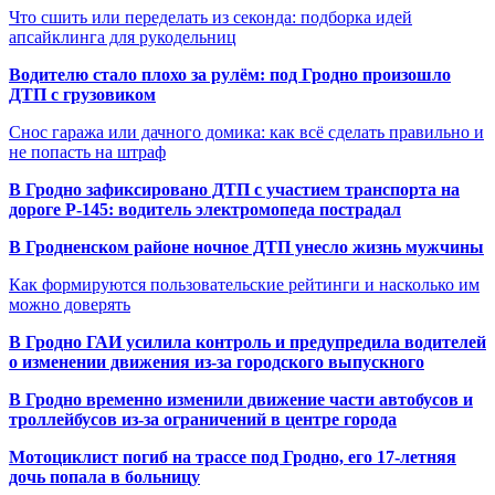
Что сшить или переделать из секонда: подборка идей
апсайклинга для рукодельниц
Водителю стало плохо за рулём: под Гродно произошло
ДТП с грузовиком
Снос гаража или дачного домика: как всё сделать правильно и
не попасть на штраф
В Гродно зафиксировано ДТП с участием транспорта на
дороге Р-145: водитель электромопеда пострадал
В Гродненском районе ночное ДТП унесло жизнь мужчины
Как формируются пользовательские рейтинги и насколько им
можно доверять
В Гродно ГАИ усилила контроль и предупредила водителей
о изменении движения из-за городского выпускного
В Гродно временно изменили движение части автобусов и
троллейбусов из-за ограничений в центре города
Мотоциклист погиб на трассе под Гродно, его 17-летняя
дочь попала в больницу