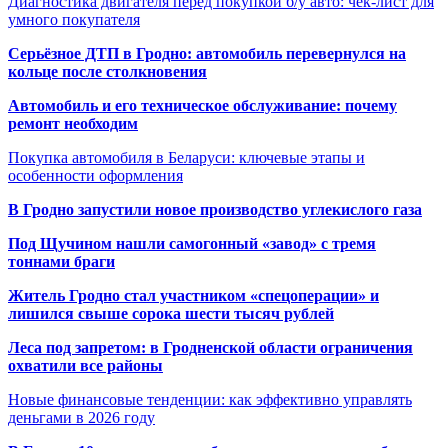
Диагностика двигателя перед покупкой б/у авто: чек-лист для
умного покупателя
Серьёзное ДТП в Гродно: автомобиль перевернулся на
кольце после столкновения
Автомобиль и его техническое обслуживание: почему
ремонт необходим
Покупка автомобиля в Беларуси: ключевые этапы и
особенности оформления
В Гродно запустили новое производство углекислого газа
Под Щучином нашли самогонный «завод» с тремя
тоннами браги
Житель Гродно стал участником «спецоперации» и
лишился свыше сорока шести тысяч рублей
Леса под запретом: в Гродненской области ограничения
охватили все районы
Новые финансовые тенденции: как эффективно управлять
деньгами в 2026 году