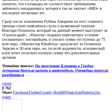
понятно, что голландец не соответствует требованиям
забивного нападающего, которого так не хватает «МЮ» в
последние несколько лет.
Сразу после назначения Рубена Аморима на пост главного
тренера стали появляться слухи о возможной покупке
Виктора Осимхена, который на данный момент выступает за
«Галатасарай». «Наполи» недавно пересмотрел условия
соглашения с нигерийцем, и снизил сумму отступных до 75
млн евро. «Манчестер Юнайтед» предлагает за Осимхена
Зиркзее и 30 млн евро, но, по всей видимости, итальянский
клуб хочет получить полную сумму без дополнительных
активов.
Читайте также:
На проспекте Клецкова в Гродно
женщина бросила камень в автомобиль. Очевидцы помогли
разобраться
спорт
0
762
Share
Facebook
Twitter
Google+
ReddIt
WhatsApp
Pinterest
Эл.
адрес