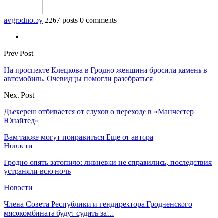
avgrodno.by
2267 posts
0 comments
Prev Post
На проспекте Клецкова в Гродно женщина бросила камень в
автомобиль. Очевидцы помогли разобраться
Next Post
Дьекереш отбивается от слухов о переходе в «Манчестер
Юнайтед»
Вам также могут понравиться
Еще от автора
Новости
Гродно опять затопило: ливневки не справились, последствия
устраняли всю ночь
Новости
Члена Совета Республики и гендиректора Гродненского
мясокомбината будут судить за…