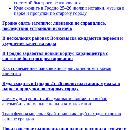
системой быстрого реагирования
Куда сходить в Гродно 25–26 июля: выставки, музыка в
парке и прогулки по старому городу
Гродно опять затопило: ливневки не справились,
последствия устраняли всю ночь
В нескольких районах Волковыска ожидаются перебои и
ухудшение качества воды
В Гродно заработал новый корпус кардиоцентра с
системой быстрого реагирования
Как современные банковские сервисы экономят время
клиентов
Куда сходить в Гродно 25–26 июля: выставки, музыка в
парке и прогулки по старому городу
Почему доступность обслуживания влияет на выбор
автомобиля не меньше цены и комплектации
Трансферная модель «Брайтона»: как клуб находит игроков
раньше грандов
Пока взрослые выпивали, школьники похищали деньги: в