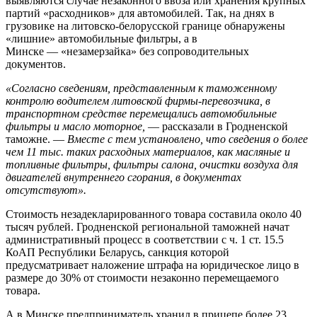
выявляются случае незаконного ввоза или хранения крупных
партий «расходников» для автомобилей. Так, на днях в
грузовике на литовско-белорусской границе обнаружены
«лишние» автомобильные фильтры, а в
Минске — «незамерзайка» без сопроводительных
документов.
«Согласно сведениям, представленным к таможенному
контролю водителем литовской фирмы-перевозчика, в
транспортном средстве перемещались автомобильные
фильтры и масло моторное,
— рассказали в Гродненской
таможне. —
Вместе с тем установлено, что сведения о более
чем 11 тыс. таких расходных материалов, как масляные и
топливные фильтры, фильтры салона, очистки воздуха для
двигателей внутреннего сгорания, в документах
отсутствуют».
Стоимость незадекларированного товара составила около 40
тысяч рублей. Гродненской региональной таможней начат
административный процесс в соответствии с ч. 1 ст. 15.5
КоАП Республики Беларусь, санкция которой
предусматривает наложение штрафа на юридическое лицо в
размере до 30% от стоимости незаконно перемещаемого
товара.
А в Минске предприниматель хранил в прицепе более 23