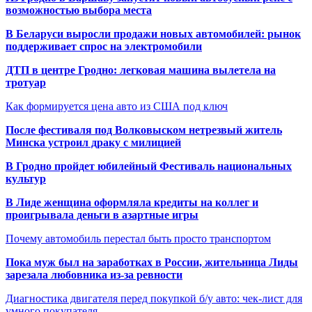
возможностью выбора места
В Беларуси выросли продажи новых автомобилей: рынок
поддерживает спрос на электромобили
ДТП в центре Гродно: легковая машина вылетела на
тротуар
Как формируется цена авто из США под ключ
После фестиваля под Волковыском нетрезвый житель
Минска устроил драку с милицией
В Гродно пройдет юбилейный Фестиваль национальных
культур
В Лиде женщина оформляла кредиты на коллег и
проигрывала деньги в азартные игры
Почему автомобиль перестал быть просто транспортом
Пока муж был на заработках в России, жительница Лиды
зарезала любовника из-за ревности
Диагностика двигателя перед покупкой б/у авто: чек-лист для
умного покупателя