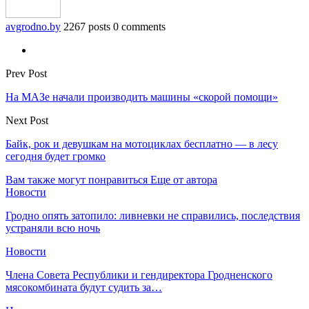
avgrodno.by
2267 posts
0 comments
Prev Post
На МАЗе начали производить машины «скорой помощи»
Next Post
Байк, рок и девушкам на мотоциклах бесплатно — в лесу
сегодня будет громко
Вам также могут понравиться
Еще от автора
Новости
Гродно опять затопило: ливневки не справились, последствия
устраняли всю ночь
Новости
Члена Совета Республики и гендиректора Гродненского
мясокомбината будут судить за…