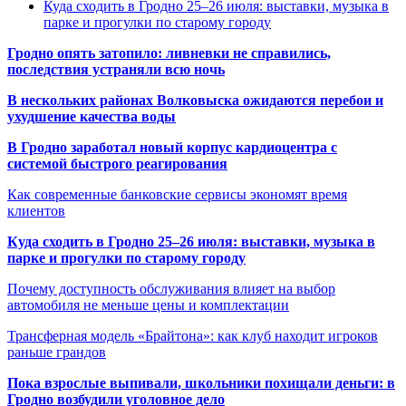
Куда сходить в Гродно 25–26 июля: выставки, музыка в
парке и прогулки по старому городу
Гродно опять затопило: ливневки не справились,
последствия устраняли всю ночь
В нескольких районах Волковыска ожидаются перебои и
ухудшение качества воды
В Гродно заработал новый корпус кардиоцентра с
системой быстрого реагирования
Как современные банковские сервисы экономят время
клиентов
Куда сходить в Гродно 25–26 июля: выставки, музыка в
парке и прогулки по старому городу
Почему доступность обслуживания влияет на выбор
автомобиля не меньше цены и комплектации
Трансферная модель «Брайтона»: как клуб находит игроков
раньше грандов
Пока взрослые выпивали, школьники похищали деньги: в
Гродно возбудили уголовное дело