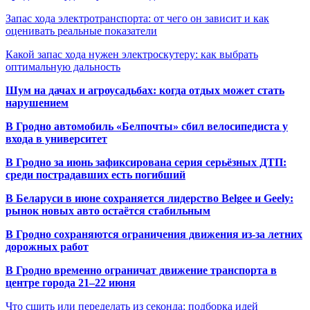
Запас хода электротранспорта: от чего он зависит и как
оценивать реальные показатели
Какой запас хода нужен электроскутеру: как выбрать
оптимальную дальность
Шум на дачах и агроусадьбах: когда отдых может стать
нарушением
В Гродно автомобиль «Белпочты» сбил велосипедиста у
входа в университет
В Гродно за июнь зафиксирована серия серьёзных ДТП:
среди пострадавших есть погибший
В Беларуси в июне сохраняется лидерство Belgee и Geely:
рынок новых авто остаётся стабильным
В Гродно сохраняются ограничения движения из-за летних
дорожных работ
В Гродно временно ограничат движение транспорта в
центре города 21–22 июня
Что сшить или переделать из секонда: подборка идей