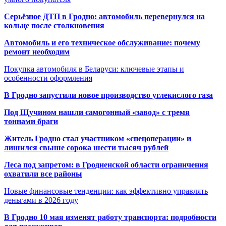
Серьёзное ДТП в Гродно: автомобиль перевернулся на
кольце после столкновения
Автомобиль и его техническое обслуживание: почему
ремонт необходим
Покупка автомобиля в Беларуси: ключевые этапы и
особенности оформления
В Гродно запустили новое производство углекислого газа
Под Щучином нашли самогонный «завод» с тремя
тоннами браги
Житель Гродно стал участником «спецоперации» и
лишился свыше сорока шести тысяч рублей
Леса под запретом: в Гродненской области ограничения
охватили все районы
Новые финансовые тенденции: как эффективно управлять
деньгами в 2026 году
В Гродно 10 мая изменят работу транспорта: подробности