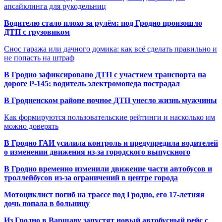
апсайклинга для рукодельниц
Водителю стало плохо за рулём: под Гродно произошло
ДТП с грузовиком
Снос гаража или дачного домика: как всё сделать правильно и
не попасть на штраф
В Гродно зафиксировано ДТП с участием транспорта на
дороге Р-145: водитель электромопеда пострадал
В Гродненском районе ночное ДТП унесло жизнь мужчины
Как формируются пользовательские рейтинги и насколько им
можно доверять
В Гродно ГАИ усилила контроль и предупредила водителей
о изменении движения из-за городского выпускного
В Гродно временно изменили движение части автобусов и
троллейбусов из-за ограничений в центре города
Мотоциклист погиб на трассе под Гродно, его 17-летняя
дочь попала в больницу
Из Гродно в Варшаву запустят новый автобусный рейс с