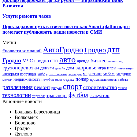
Доллар подорожает до 3,9 рубля — Евразийский Банк
Развития
Услуги ремонта часов
Прокладывая путь к известности: как Smart-platform.pro
помогает публиковать ваши новости в СМИ
Метки
АвтоГродно
Гродно
ДТП
#новости компаний
авто
Гродно
бизнес
МЧС гродно
аренда
СТО
велосипед
грузоперевозки
здоровье
деньги
дом
игра
игры
дизайн
инвестиции
интерьер
маркетинг
мебель
коррупция
кофе
медицина
криптовалюты
культура
пожар
недвижимость
отдых
окна
промышленность
металл
ноутбук
работа
спорт
развлечения
строительство
ремонт
такси
ритуал
футбол
технологии
транспорт
эвакуатор
торговля
Районные новости
Большая Берестовица
Волковыск
Вороново
Гродно
Дятлово