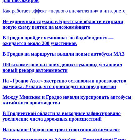
для пассажиров
Как работает эффект «первого впечатления» в интернете
Не единичный случай: в Брестской области вскрыли
новую схему взяток на мясокомбинате
В Гродно пройдет чемпионат по бодибилдингу —
ожидается около 200 участников
В Гродно на маршруты вышли новые автобусы МАЗ
100 километров на своих двоих: гуманоид установил
новый рекорд автономности
На «Гродно Азот» экстренно остановили производство
аммиака. Узнали, что происходит на предприятии
Между Минском и Гродно начали курсировать автобусы
китайского производства
В Гродненской области за выходные зафиксировано
увеличение числа дорожных происшествий
На окраине Гродно построят спортивный
комплекс