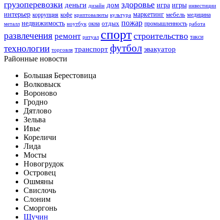
грузоперевозки
здоровье
деньги
дом
игра
игры
дизайн
инвестиции
интерьер
маркетинг
мебель
коррупция
кофе
медицина
криптовалюты
культура
пожар
недвижимость
отдых
окна
промышленность
металл
ноутбук
работа
спорт
развлечения
строительство
ремонт
такси
ритуал
футбол
технологии
транспорт
эвакуатор
торговля
Районные новости
Большая Берестовица
Волковыск
Вороново
Гродно
Дятлово
Зельва
Ивье
Кореличи
Лида
Мосты
Новогрудок
Островец
Ошмяны
Свислочь
Слоним
Сморгонь
Щучин