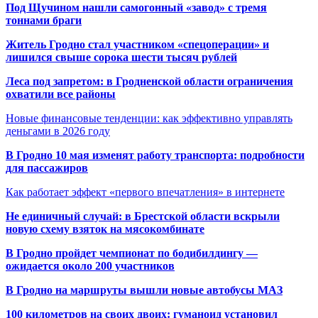
Под Щучином нашли самогонный «завод» с тремя
тоннами браги
Житель Гродно стал участником «спецоперации» и
лишился свыше сорока шести тысяч рублей
Леса под запретом: в Гродненской области ограничения
охватили все районы
Новые финансовые тенденции: как эффективно управлять
деньгами в 2026 году
В Гродно 10 мая изменят работу транспорта: подробности
для пассажиров
Как работает эффект «первого впечатления» в интернете
Не единичный случай: в Брестской области вскрыли
новую схему взяток на мясокомбинате
В Гродно пройдет чемпионат по бодибилдингу —
ожидается около 200 участников
В Гродно на маршруты вышли новые автобусы МАЗ
100 километров на своих двоих: гуманоид установил