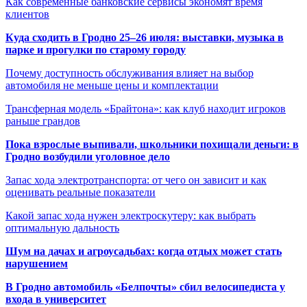
Как современные банковские сервисы экономят время
клиентов
Куда сходить в Гродно 25–26 июля: выставки, музыка в
парке и прогулки по старому городу
Почему доступность обслуживания влияет на выбор
автомобиля не меньше цены и комплектации
Трансферная модель «Брайтона»: как клуб находит игроков
раньше грандов
Пока взрослые выпивали, школьники похищали деньги: в
Гродно возбудили уголовное дело
Запас хода электротранспорта: от чего он зависит и как
оценивать реальные показатели
Какой запас хода нужен электроскутеру: как выбрать
оптимальную дальность
Шум на дачах и агроусадьбах: когда отдых может стать
нарушением
В Гродно автомобиль «Белпочты» сбил велосипедиста у
входа в университет