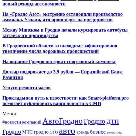
новый рекорд автономности
На «Гродно Азот» экстренно остановили производство
аммиака. Узнали, что происходит на предприятии
Между Минском и Гродно начали курсировать автобусы
китайского производства
В Гродненской области за выходные зафиксировано
увеличение числа дорожных происшествий
На окраине Гродно построят спортивный
комплекс
Доллар подорожает до 3,9 рубля — Евразийский Банк
Развития
Услуги ремонта часов
Прокладывая путь к известности: как Smart-platform.pro
помогает публиковать ваши новости в СМИ
Метки
АвтоГродно
Гродно
ДТП
#новости компаний
авто
Гродно
бизнес
МЧС гродно
аренда
СТО
велосипед