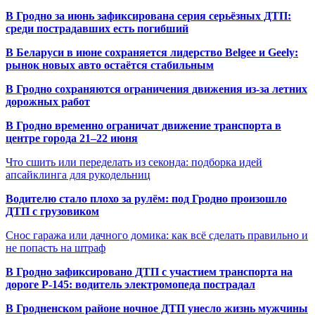
В Гродно за июнь зафиксирована серия серьёзных ДТП:
среди пострадавших есть погибший
В Беларуси в июне сохраняется лидерство Belgee и Geely:
рынок новых авто остаётся стабильным
В Гродно сохраняются ограничения движения из-за летних
дорожных работ
В Гродно временно ограничат движение транспорта в
центре города 21–22 июня
Что сшить или переделать из секонда: подборка идей
апсайклинга для рукодельниц
Водителю стало плохо за рулём: под Гродно произошло
ДТП с грузовиком
Снос гаража или дачного домика: как всё сделать правильно и
не попасть на штраф
В Гродно зафиксировано ДТП с участием транспорта на
дороге Р-145: водитель электромопеда пострадал
В Гродненском районе ночное ДТП унесло жизнь мужчины