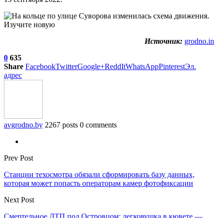
Источник:
grodno.in
0
635
Share
Facebook
Twitter
Google+
ReddIt
WhatsApp
Pinterest
Эл.
адрес
avgrodno.by
2267 posts
0 comments
Prev Post
Станции техосмотра обязали сформировать базу данных,
которая может попасть операторам камер фотофиксации
Next Post
Смертельное ДТП под Островцом: легковушка в кювете —