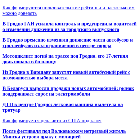
Как формируются пользовательские рейтинги и насколько им
можно доверять
В Гродно ГАИ усилила контроль и предупредила водителей
о изменении движения из-за городского выпускного
В Гродно временно изменили движение части автобусов и
троллейбусов из-за ограничений в центре города
Мотоциклист погиб на трассе под Гродно, его 17-летняя
дочь попала в больницу
Из Гродно в Варшаву запустят новый автобусный рейс с
возможностью выбора места
В Беларуси выросли продажи новых автомобилей: рынок
поддерживает спрос на электромобили
ДТП в центре Гродно: легковая машина вылетела на
тротуар
Как формируется цена авто из США под ключ
После фестиваля под Волковыском нетрезвый житель
Минска устроил драку с милицией