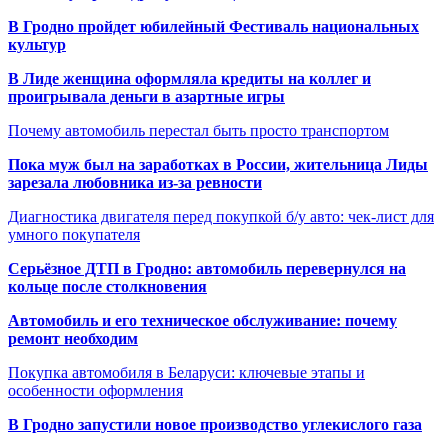
В Гродно пройдет юбилейный Фестиваль национальных
культур
В Лиде женщина оформляла кредиты на коллег и
проигрывала деньги в азартные игры
Почему автомобиль перестал быть просто транспортом
Пока муж был на заработках в России, жительница Лиды
зарезала любовника из-за ревности
Диагностика двигателя перед покупкой б/у авто: чек-лист для
умного покупателя
Серьёзное ДТП в Гродно: автомобиль перевернулся на
кольце после столкновения
Автомобиль и его техническое обслуживание: почему
ремонт необходим
Покупка автомобиля в Беларуси: ключевые этапы и
особенности оформления
В Гродно запустили новое производство углекислого газа