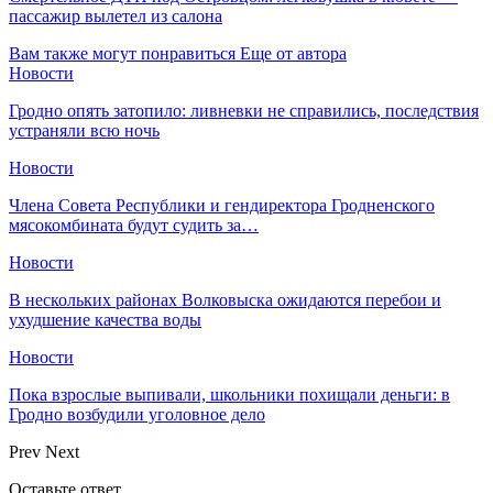
пассажир вылетел из салона
Вам также могут понравиться
Еще от автора
Новости
Гродно опять затопило: ливневки не справились, последствия
устраняли всю ночь
Новости
Члена Совета Республики и гендиректора Гродненского
мясокомбината будут судить за…
Новости
В нескольких районах Волковыска ожидаются перебои и
ухудшение качества воды
Новости
Пока взрослые выпивали, школьники похищали деньги: в
Гродно возбудили уголовное дело
Prev
Next
Оставьте ответ