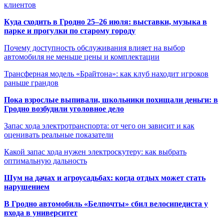
клиентов
Куда сходить в Гродно 25–26 июля: выставки, музыка в
парке и прогулки по старому городу
Почему доступность обслуживания влияет на выбор
автомобиля не меньше цены и комплектации
Трансферная модель «Брайтона»: как клуб находит игроков
раньше грандов
Пока взрослые выпивали, школьники похищали деньги: в
Гродно возбудили уголовное дело
Запас хода электротранспорта: от чего он зависит и как
оценивать реальные показатели
Какой запас хода нужен электроскутеру: как выбрать
оптимальную дальность
Шум на дачах и агроусадьбах: когда отдых может стать
нарушением
В Гродно автомобиль «Белпочты» сбил велосипедиста у
входа в университет