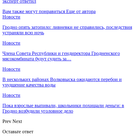
эксперт ответил
Вам также могут понравиться
Еще от автора
Новости
Гродно опять затопило: ливневки не справились, последствия
устраняли всю ночь
Новости
Члена Совета Республики и гендиректора Гродненского
мясокомбината будут судить за…
Новости
В нескольких районах Волковыска ожидаются перебои и
ухудшение качества воды
Новости
Пока взрослые выпивали, школьники похищали деньги: в
Гродно возбудили уголовное дело
Prev
Next
Оставьте ответ