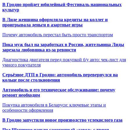
В Гродно пройдет юбилейный Фестиваль национальных
культур
В Лиде женщина оформляла кредиты на коллег и
проигрывала деньги в азартные игры
Почему автомобиль перестал быть просто транспортом
Пока муж был на заработках в России, жительница Лиды
зарезала любовника из-за ревности
Диагностика двигателя перед покупкой б/у авто: чек-лист для
умного покупателя
Серьёзное ДТП в Гродно: автомобиль перевернулся на
кольце после столкновения
Автомобиль и его техническое обслуживание: почему
ремонт необходим
Покупка автомобиля в Беларуси: ключевые этапы и
особенности оформления
В Гродно запустили новое производство углекислого газа
Под Щучином нашли самогонный «завод» с тремя