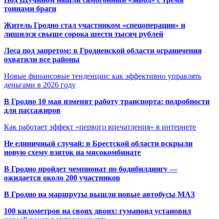
тоннами браги
Житель Гродно стал участником «спецоперации» и
лишился свыше сорока шести тысяч рублей
Леса под запретом: в Гродненской области ограничения
охватили все районы
Новые финансовые тенденции: как эффективно управлять
деньгами в 2026 году
В Гродно 10 мая изменят работу транспорта: подробности
для пассажиров
Как работает эффект «первого впечатления» в интернете
Не единичный случай: в Брестской области вскрыли
новую схему взяток на мясокомбинате
В Гродно пройдет чемпионат по бодибилдингу —
ожидается около 200 участников
В Гродно на маршруты вышли новые автобусы МАЗ
100 километров на своих двоих: гуманоид установил