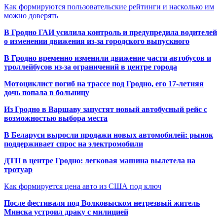
Как формируются пользовательские рейтинги и насколько им
можно доверять
В Гродно ГАИ усилила контроль и предупредила водителей
о изменении движения из-за городского выпускного
В Гродно временно изменили движение части автобусов и
троллейбусов из-за ограничений в центре города
Мотоциклист погиб на трассе под Гродно, его 17-летняя
дочь попала в больницу
Из Гродно в Варшаву запустят новый автобусный рейс с
возможностью выбора места
В Беларуси выросли продажи новых автомобилей: рынок
поддерживает спрос на электромобили
ДТП в центре Гродно: легковая машина вылетела на
тротуар
Как формируется цена авто из США под ключ
После фестиваля под Волковыском нетрезвый житель
Минска устроил драку с милицией