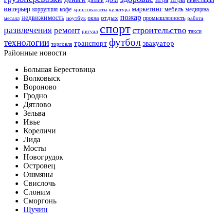
дизайн
инвестиции
интерьер
маркетинг
мебель
коррупция
кофе
медицина
криптовалюты
культура
пожар
недвижимость
отдых
окна
промышленность
металл
ноутбук
работа
спорт
развлечения
строительство
ремонт
такси
ритуал
футбол
технологии
транспорт
эвакуатор
торговля
Районные новости
Большая Берестовица
Волковыск
Вороново
Гродно
Дятлово
Зельва
Ивье
Кореличи
Лида
Мосты
Новогрудок
Островец
Ошмяны
Свислочь
Слоним
Сморгонь
Щучин