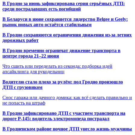
В Гродно за июнь зафиксирована серия серьёзных ДТП:
среди пострадавших есть погибший
В Беларуси в июне сохраняется лидерство Belgee и Geely:
рынок новых авто остаётся стабильным
В Гродно сохраняются ограничения движения из-за летних
дорожных работ
В Гродно временно ограничат движение транспорта в
центре города 21–22 июня
Что сшить или переделать из секонда: подборка идей
апсайклинга для рукодельниц
Водителю стало плохо за рулём: под Гродно произошло
ДТП с грузовиком
Снос гаража или дачного домика: как всё сделать правильно и
не попасть на штраф
В Гродно зафиксировано ДТП с участием транспорта на
дороге Р-145: водитель электромопеда пострадал
В Гродненском районе ночное ДТП унесло жизнь мужчины