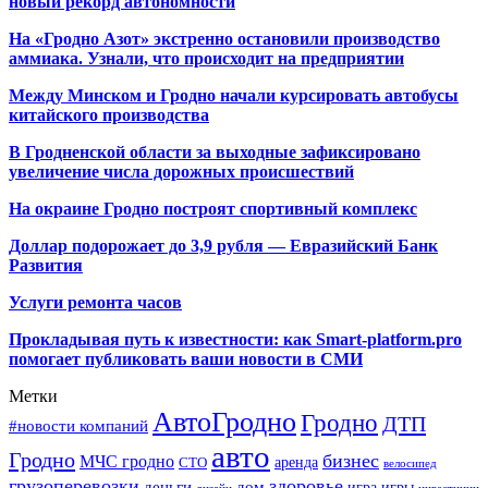
новый рекорд автономности
На «Гродно Азот» экстренно остановили производство
аммиака. Узнали, что происходит на предприятии
Между Минском и Гродно начали курсировать автобусы
китайского производства
В Гродненской области за выходные зафиксировано
увеличение числа дорожных происшествий
На окраине Гродно построят спортивный
комплекс
Доллар подорожает до 3,9 рубля — Евразийский Банк
Развития
Услуги ремонта часов
Прокладывая путь к известности: как Smart-platform.pro
помогает публиковать ваши новости в СМИ
Метки
АвтоГродно
Гродно
ДТП
#новости компаний
авто
Гродно
бизнес
МЧС гродно
аренда
СТО
велосипед
грузоперевозки
здоровье
деньги
дом
игра
игры