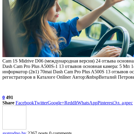
Cam 1S Midrive D06 (международная версия)
24 отзыва
основная
Dash Cam Pro Plus A500S-1
13 отзывов
основная камера: 5 Мп 14
информатор (2в1) 70mai Dash Cam Pro Plus A500S
13 отзывов
ос
регистраторов в Каталоге Onlíner Автор:&nbspВиталий Петрови
0
491
Share
Facebook
Twitter
Google+
ReddIt
WhatsApp
Pinterest
Эл. адрес
avgrodno.by
2267 posts
0 comments