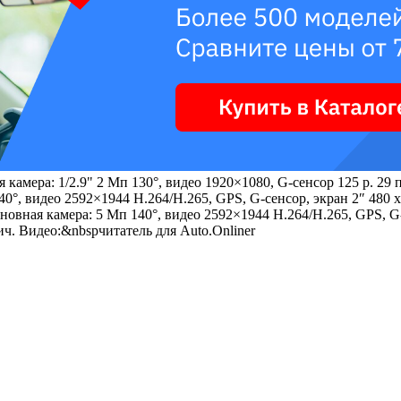
 камера: 1/2.9" 2 Мп 130°, видео 1920×1080, G-сенсор 125 р. 2
0°, видео 2592×1944 H.264/H.265, GPS, G-сенсор, экран 2″ 480 
новная камера: 5 Мп 140°, видео 2592×1944 H.264/H.265, GPS, G-
ч. Видео:&nbspчитатель для Auto.Onliner