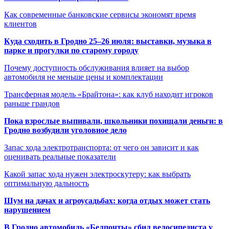
Как современные банковские сервисы экономят время
клиентов
Куда сходить в Гродно 25–26 июля: выставки, музыка в
парке и прогулки по старому городу
Почему доступность обслуживания влияет на выбор
автомобиля не меньше цены и комплектации
Трансферная модель «Брайтона»: как клуб находит игроков
раньше грандов
Пока взрослые выпивали, школьники похищали деньги: в
Гродно возбудили уголовное дело
Запас хода электротранспорта: от чего он зависит и как
оценивать реальные показатели
Какой запас хода нужен электроскутеру: как выбрать
оптимальную дальность
Шум на дачах и агроусадьбах: когда отдых может стать
нарушением
В Гродно автомобиль «Белпочты» сбил велосипедиста у