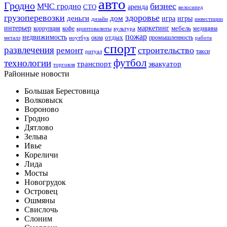
авто
Гродно
бизнес
МЧС гродно
аренда
СТО
велосипед
грузоперевозки
здоровье
деньги
дом
игра
игры
дизайн
инвестиции
интерьер
маркетинг
мебель
коррупция
кофе
медицина
криптовалюты
культура
пожар
недвижимость
отдых
окна
промышленность
металл
ноутбук
работа
спорт
развлечения
строительство
ремонт
такси
ритуал
футбол
технологии
транспорт
эвакуатор
торговля
Районные новости
Большая Берестовица
Волковыск
Вороново
Гродно
Дятлово
Зельва
Ивье
Кореличи
Лида
Мосты
Новогрудок
Островец
Ошмяны
Свислочь
Слоним