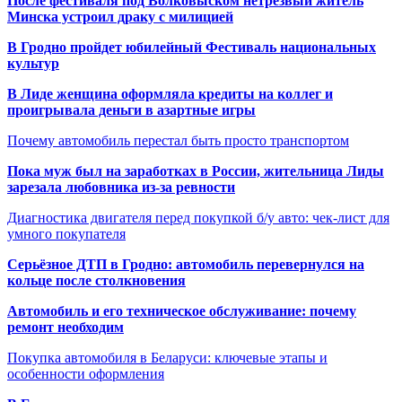
После фестиваля под Волковыском нетрезвый житель
Минска устроил драку с милицией
В Гродно пройдет юбилейный Фестиваль национальных
культур
В Лиде женщина оформляла кредиты на коллег и
проигрывала деньги в азартные игры
Почему автомобиль перестал быть просто транспортом
Пока муж был на заработках в России, жительница Лиды
зарезала любовника из-за ревности
Диагностика двигателя перед покупкой б/у авто: чек-лист для
умного покупателя
Серьёзное ДТП в Гродно: автомобиль перевернулся на
кольце после столкновения
Автомобиль и его техническое обслуживание: почему
ремонт необходим
Покупка автомобиля в Беларуси: ключевые этапы и
особенности оформления