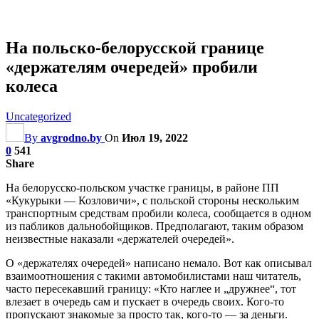
На польско-белорусской границе
«держателям очередей» пробили
колеса
Uncategorized
By
avgrodno.by
On
Июл 19, 2022
0
541
Share
На белорусско-польском участке границы, в районе ПП
«Кукурыки — Козловичи», с польской стороны нескольким
транспортным средствам пробили колеса, сообщается в одном
из пабликов дальнобойщиков. Предполагают, таким образом
неизвестные наказали «держателей очередей».
О «держателях очередей» написано немало. Вот как описывал
взаимоотношения с такими автомобилистами наш читатель,
часто пересекавший границу: «Кто наглее и „дружнее“, тот
влезает в очередь сам и
пускает в очередь своих. Кого-то
пропускают знакомые за просто так, кого-то — за деньги.