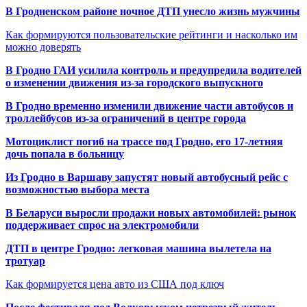
В Гродненском районе ночное ДТП унесло жизнь мужчины
Как формируются пользовательские рейтинги и насколько им
можно доверять
В Гродно ГАИ усилила контроль и предупредила водителей
о изменении движения из-за городского выпускного
В Гродно временно изменили движение части автобусов и
троллейбусов из-за ограничений в центре города
Мотоциклист погиб на трассе под Гродно, его 17-летняя
дочь попала в больницу
Из Гродно в Варшаву запустят новый автобусный рейс с
возможностью выбора места
В Беларуси выросли продажи новых автомобилей: рынок
поддерживает спрос на электромобили
ДТП в центре Гродно: легковая машина вылетела на
тротуар
Как формируется цена авто из США под ключ