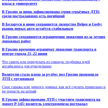
входа в университет
В Гродно за июнь зафиксирована серия серьёзных ДТП:
среди пострадавших есть погибший
В Беларуси в июне сохраняется лидерство Belgee и Geely:
рынок новых авто остаётся стабильным
В Гродно сохраняются ограничения движения из-за летних
дорожных работ
В Гродно временно ограничат движение транспорта в
центре города 21–22 июня
Что сшить или переделать из секонда: подборка идей
апсайклинга для рукодельниц
Водителю стало плохо за рулём: под Гродно произошло
ДТП с грузовиком
Снос гаража или дачного домика: как всё сделать правильно и
не попасть на штраф
В Гродно зафиксировано ДТП с участием транспорта на
дороге Р-145: водитель электромопеда пострадал