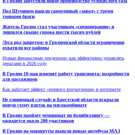
В Гродно запустили новое производство углекислого газа
Под Щучином нашли самогонный «завод» с тремя
тоннами браги
Житель Гродно стал участником «спецоперации» и
лишился свыше сорока шести тысяч рублей
Леса под запретом: в Гродненской области ограничения
охватили все районы
Новые финансовые тенденции: как эффективно управлять
деньгами в 2026 году
В Гродно 10 мая изменят работу транспорта: подробности
для пассажиров
Как работает эффект «первого впечатления» в интернете
Не единичный случай: в Брестской области вскрыли
новую схему взяток на мясокомбинате
В Гродно пройдет чемпионат по бодибилдингу —
ожидается около 200 участников
В Гродно на маршруты вышли новые автобусы МАЗ