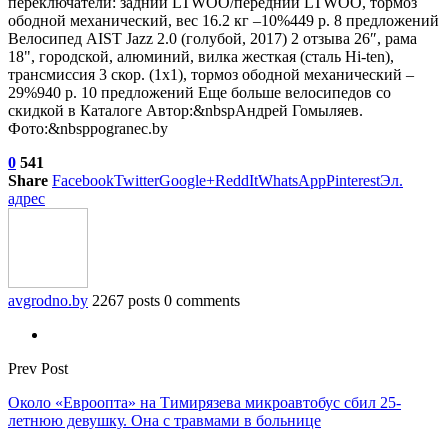
переключатели: задний LTWOO/передний LTWOO, тормоз
ободной механический, вес 16.2 кг
–10%
449 р. 8 предложений
Велосипед AIST Jazz 2.0 (голубой, 2017)
2 отзыва
26″, рама
18", городской, алюминий, вилка жесткая (сталь Hi-ten),
трансмиссия 3 скор. (1х1), тормоз ободной механический
–
29%
940 р. 10 предложений Еще больше велосипедов со
скидкой в Каталоге Автор:&nbspАндрей Гомыляев.
Фото:&nbsppogranec.by
0
541
Share
Facebook
Twitter
Google+
ReddIt
WhatsApp
Pinterest
Эл.
адрес
avgrodno.by
2267 posts
0 comments
Prev Post
Около «Евроопта» на Тимирязева микроавтобус сбил 25-
летнюю девушку. Она с травмами в больнице