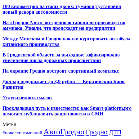
100 километров на своих двоих: гуманоид установил
новый рекорд автономности
На «Гродно Азот» экстренно остановили производство
аммиака. Узнали, что происходит на предприятии
Между Минском и Гродно начали курсировать автобусы
китайского производства
В Гродненской области за выходные зафиксировано
увеличение числа дорожных происшествий
На окраине Гродно построят спортивный
комплекс
Доллар подорожает до 3,9 рубля — Евразийский Банк
Развития
Услуги ремонта часов
Прокладывая путь к известности: как Smart-platform.pro
помогает публиковать ваши новости в СМИ
Метки
АвтоГродно
Гродно
ДТП
#новости компаний