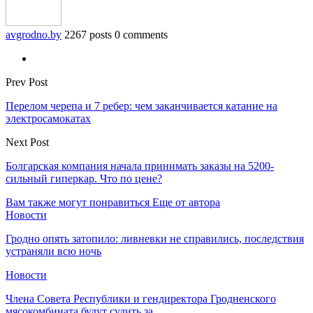
avgrodno.by
2267 posts
0 comments
Prev Post
Перелом черепа и 7 ребер: чем заканчивается катание на
электросамокатах
Next Post
Болгарская компания начала принимать заказы на 5200-
сильный гиперкар. Что по цене?
Вам также могут понравиться
Еще от автора
Новости
Гродно опять затопило: ливневки не справились, последствия
устраняли всю ночь
Новости
Члена Совета Республики и гендиректора Гродненского
мясокомбината будут судить за…