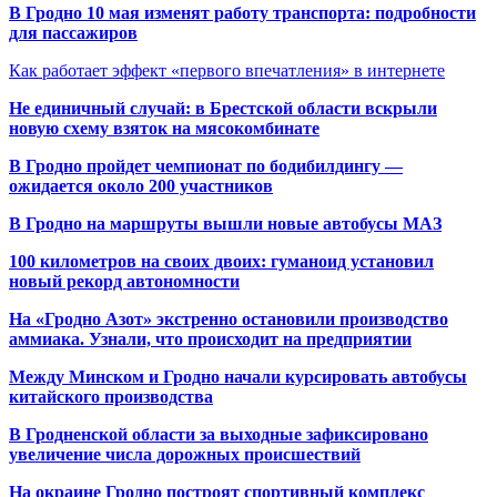
В Гродно 10 мая изменят работу транспорта: подробности
для пассажиров
Как работает эффект «первого впечатления» в интернете
Не единичный случай: в Брестской области вскрыли
новую схему взяток на мясокомбинате
В Гродно пройдет чемпионат по бодибилдингу —
ожидается около 200 участников
В Гродно на маршруты вышли новые автобусы МАЗ
100 километров на своих двоих: гуманоид установил
новый рекорд автономности
На «Гродно Азот» экстренно остановили производство
аммиака. Узнали, что происходит на предприятии
Между Минском и Гродно начали курсировать автобусы
китайского производства
В Гродненской области за выходные зафиксировано
увеличение числа дорожных происшествий
На окраине Гродно построят спортивный
комплекс