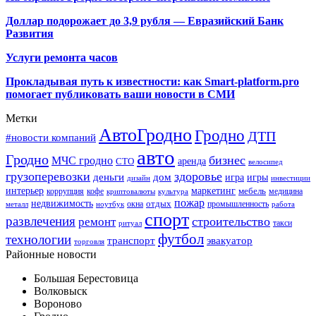
Доллар подорожает до 3,9 рубля — Евразийский Банк
Развития
Услуги ремонта часов
Прокладывая путь к известности: как Smart-platform.pro
помогает публиковать ваши новости в СМИ
Метки
АвтоГродно
Гродно
ДТП
#новости компаний
авто
Гродно
бизнес
МЧС гродно
аренда
СТО
велосипед
грузоперевозки
здоровье
деньги
дом
игра
игры
дизайн
инвестиции
интерьер
маркетинг
мебель
коррупция
кофе
медицина
криптовалюты
культура
пожар
недвижимость
отдых
окна
промышленность
металл
ноутбук
работа
спорт
развлечения
строительство
ремонт
такси
ритуал
футбол
технологии
транспорт
эвакуатор
торговля
Районные новости
Большая Берестовица
Волковыск
Вороново