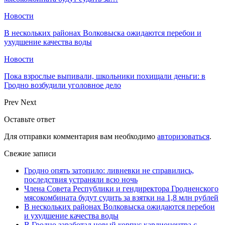
Новости
В нескольких районах Волковыска ожидаются перебои и
ухудшение качества воды
Новости
Пока взрослые выпивали, школьники похищали деньги: в
Гродно возбудили уголовное дело
Prev
Next
Оставьте ответ
Для отправки комментария вам необходимо
авторизоваться
.
Свежие записи
Гродно опять затопило: ливневки не справились,
последствия устраняли всю ночь
Члена Совета Республики и гендиректора Гродненского
мясокомбината будут судить за взятки на 1,8 млн рублей
В нескольких районах Волковыска ожидаются перебои
и ухудшение качества воды
В Гродно заработал новый корпус кардиоцентра с