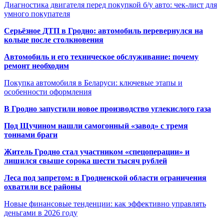
Диагностика двигателя перед покупкой б/у авто: чек-лист для
умного покупателя
Серьёзное ДТП в Гродно: автомобиль перевернулся на
кольце после столкновения
Автомобиль и его техническое обслуживание: почему
ремонт необходим
Покупка автомобиля в Беларуси: ключевые этапы и
особенности оформления
В Гродно запустили новое производство углекислого газа
Под Щучином нашли самогонный «завод» с тремя
тоннами браги
Житель Гродно стал участником «спецоперации» и
лишился свыше сорока шести тысяч рублей
Леса под запретом: в Гродненской области ограничения
охватили все районы
Новые финансовые тенденции: как эффективно управлять
деньгами в 2026 году