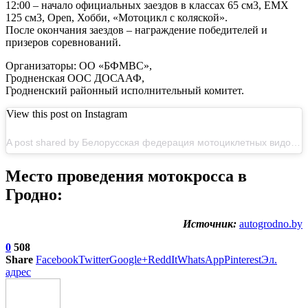
12:00 – начало официальных заездов в классах 65 см3, EMX
125 см3, Open, Хобби, «Мотоцикл с коляской».
После окончания заездов – награждение победителей и
призеров соревнований.
Организаторы: ОО «БФМВС»,
Гродненская ООС ДОСААФ,
Гродненский районный исполнительный комитет.
View this post on Instagram
A post shared by Белорусская федерация мотоциклетных видов спорта (@motosport_belarus)
Место проведения мотокросса в
Гродно:
Источник:
autogrodno.by
0
508
Share
Facebook
Twitter
Google+
ReddIt
WhatsApp
Pinterest
Эл.
адрес