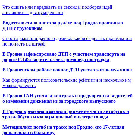
Что сшить или переделать из секонда: подборка идей
апсайклинга для рукодельниц
Водителю стало плохо за рулём: под Гродно произошло
ДТП с грузовиком
Снос гаража или дачного домика: как всё сделать правильно и
не попасть на штраф
В Гродно зафиксировано ДТП с участием транспорта на
дороге Р-145: водитель электромопеда пострадал
В Гродненском районе ночное ДТП унесло жизнь мужчины
Как формируются пользовательские рейтинги и насколько им
можно доверять
В Гродно ГАИ усилила контроль и предупредила водителей
о изменении движения из-за городского выпускного
В Гродно временно изменили движение части автобусов и
троллейбусов из-за ограничений в центре города
Мотоциклист погиб на трассе под Гродно, его 17-летняя
дочь попала в больницу