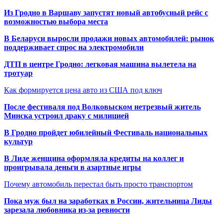
Из Гродно в Варшаву запустят новый автобусный рейс с
возможностью выбора места
В Беларуси выросли продажи новых автомобилей: рынок
поддерживает спрос на электромобили
ДТП в центре Гродно: легковая машина вылетела на
тротуар
Как формируется цена авто из США под ключ
После фестиваля под Волковыском нетрезвый житель
Минска устроил драку с милицией
В Гродно пройдет юбилейный Фестиваль национальных
культур
В Лиде женщина оформляла кредиты на коллег и
проигрывала деньги в азартные игры
Почему автомобиль перестал быть просто транспортом
Пока муж был на заработках в России, жительница Лиды
зарезала любовника из-за ревности