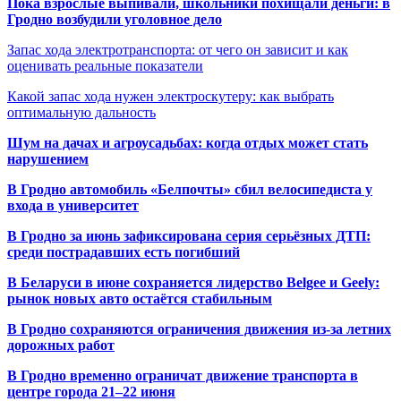
Пока взрослые выпивали, школьники похищали деньги: в
Гродно возбудили уголовное дело
Запас хода электротранспорта: от чего он зависит и как
оценивать реальные показатели
Какой запас хода нужен электроскутеру: как выбрать
оптимальную дальность
Шум на дачах и агроусадьбах: когда отдых может стать
нарушением
В Гродно автомобиль «Белпочты» сбил велосипедиста у
входа в университет
В Гродно за июнь зафиксирована серия серьёзных ДТП:
среди пострадавших есть погибший
В Беларуси в июне сохраняется лидерство Belgee и Geely:
рынок новых авто остаётся стабильным
В Гродно сохраняются ограничения движения из-за летних
дорожных работ
В Гродно временно ограничат движение транспорта в
центре города 21–22 июня