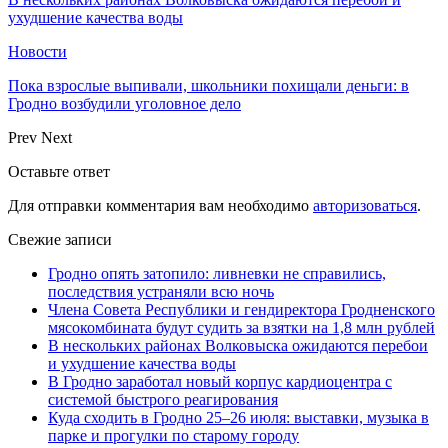
ухудшение качества воды
Новости
Пока взрослые выпивали, школьники похищали деньги: в
Гродно возбудили уголовное дело
Prev
Next
Оставьте ответ
Для отправки комментария вам необходимо
авторизоваться
.
Свежие записи
Гродно опять затопило: ливневки не справились,
последствия устраняли всю ночь
Члена Совета Республики и гендиректора Гродненского
мясокомбината будут судить за взятки на 1,8 млн рублей
В нескольких районах Волковыска ожидаются перебои
и ухудшение качества воды
В Гродно заработал новый корпус кардиоцентра с
системой быстрого реагирования
Куда сходить в Гродно 25–26 июля: выставки, музыка в
парке и прогулки по старому городу