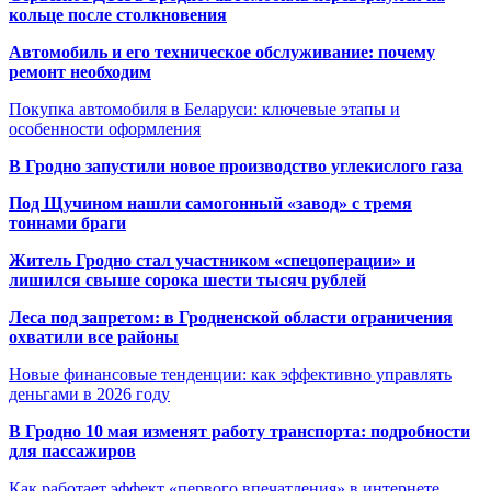
кольце после столкновения
Автомобиль и его техническое обслуживание: почему
ремонт необходим
Покупка автомобиля в Беларуси: ключевые этапы и
особенности оформления
В Гродно запустили новое производство углекислого газа
Под Щучином нашли самогонный «завод» с тремя
тоннами браги
Житель Гродно стал участником «спецоперации» и
лишился свыше сорока шести тысяч рублей
Леса под запретом: в Гродненской области ограничения
охватили все районы
Новые финансовые тенденции: как эффективно управлять
деньгами в 2026 году
В Гродно 10 мая изменят работу транспорта: подробности
для пассажиров
Как работает эффект «первого впечатления» в интернете