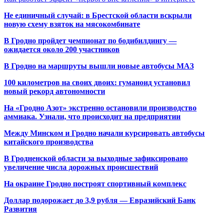
Не единичный случай: в Брестской области вскрыли
новую схему взяток на мясокомбинате
В Гродно пройдет чемпионат по бодибилдингу —
ожидается около 200 участников
В Гродно на маршруты вышли новые автобусы МАЗ
100 километров на своих двоих: гуманоид установил
новый рекорд автономности
На «Гродно Азот» экстренно остановили производство
аммиака. Узнали, что происходит на предприятии
Между Минском и Гродно начали курсировать автобусы
китайского производства
В Гродненской области за выходные зафиксировано
увеличение числа дорожных происшествий
На окраине Гродно построят спортивный
комплекс
Доллар подорожает до 3,9 рубля — Евразийский Банк
Развития