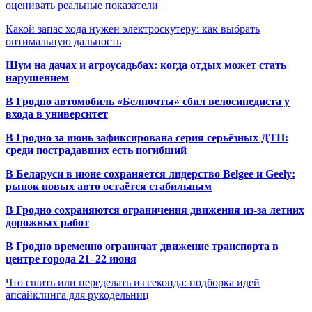
оценивать реальные показатели
Какой запас хода нужен электроскутеру: как выбрать
оптимальную дальность
Шум на дачах и агроусадьбах: когда отдых может стать
нарушением
В Гродно автомобиль «Белпочты» сбил велосипедиста у
входа в университет
В Гродно за июнь зафиксирована серия серьёзных ДТП:
среди пострадавших есть погибший
В Беларуси в июне сохраняется лидерство Belgee и Geely:
рынок новых авто остаётся стабильным
В Гродно сохраняются ограничения движения из-за летних
дорожных работ
В Гродно временно ограничат движение транспорта в
центре города 21–22 июня
Что сшить или переделать из секонда: подборка идей
апсайклинга для рукодельниц