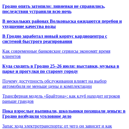
Гродно опять затопило: ливневки не справились,
последствия устраняли всю ночь
В нескольких районах Волковыска ожидаются перебои и
ухудшение качества воды
В Гродно заработал новый корпус кардиоцентра с
системой быстрого реагирования
Как современные банковские сервисы экономят время
клиентов
Куда сходить в Гродно 25–26 июля: выставки, музыка в
парке и прогулки по старому городу
Почему доступность обслуживания влияет на выбор
автомобиля не меньше цены и комплектации
Трансферная модель «Брайтона»: как клуб находит игроков
раньше грандов
Пока взрослые выпивали, школьники похищали деньги: в
Гродно возбудили уголовное дело
Запас хода электротранспорта: от чего он зависит и как