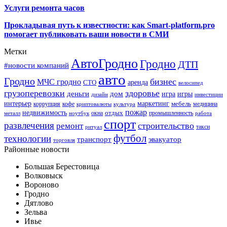
Услуги ремонта часов
Прокладывая путь к известности: как Smart-platform.pro
помогает публиковать ваши новости в СМИ
Метки
АвтоГродно
Гродно
ДТП
#новости компаний
авто
Гродно
бизнес
МЧС гродно
аренда
СТО
велосипед
грузоперевозки
здоровье
деньги
дом
игра
игры
дизайн
инвестиции
интерьер
маркетинг
мебель
коррупция
кофе
медицина
криптовалюты
культура
пожар
недвижимость
отдых
окна
промышленность
металл
ноутбук
работа
спорт
развлечения
строительство
ремонт
такси
ритуал
футбол
технологии
транспорт
эвакуатор
торговля
Районные новости
Большая Берестовица
Волковыск
Вороново
Гродно
Дятлово
Зельва
Ивье