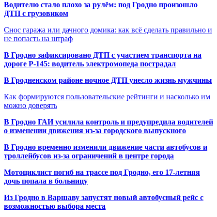
Водителю стало плохо за рулём: под Гродно произошло
ДТП с грузовиком
Снос гаража или дачного домика: как всё сделать правильно и
не попасть на штраф
В Гродно зафиксировано ДТП с участием транспорта на
дороге Р-145: водитель электромопеда пострадал
В Гродненском районе ночное ДТП унесло жизнь мужчины
Как формируются пользовательские рейтинги и насколько им
можно доверять
В Гродно ГАИ усилила контроль и предупредила водителей
о изменении движения из-за городского выпускного
В Гродно временно изменили движение части автобусов и
троллейбусов из-за ограничений в центре города
Мотоциклист погиб на трассе под Гродно, его 17-летняя
дочь попала в больницу
Из Гродно в Варшаву запустят новый автобусный рейс с
возможностью выбора места