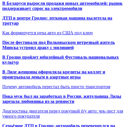
В Беларуси выросли продажи новых автомобилей: рынок
поддерживает спрос на электромобили
ДТП в центре Гродно: легковая машина вылетела на
тротуар
Как формируется цена авто из США под ключ
После фестиваля под Волковыском нетрезвый житель
Минска устроил драку с милицией
В Гродно пройдет юбилейный Фестиваль национальных
культур
В Лиде женщина оформляла кредиты на коллег и
проигрывала деньги в азартные игры
Почему автомобиль перестал быть просто транспортом
Пока муж был на заработках в России, жительница Лиды
зарезала любовника из-за ревности
Диагностика двигателя перед покупкой б/у авто: чек-лист для
умного покупателя
Серьёзное ДТП в Гродно: автомобиль перевернулся на