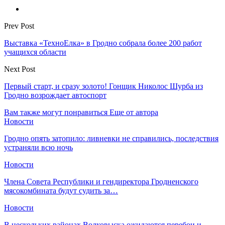
Prev Post
Выставка «ТехноЕлка» в Гродно собрала более 200 работ
учащихся области
Next Post
Первый старт, и сразу золото! Гонщик Николос Шурба из
Гродно возрождает автоспорт
Вам также могут понравиться
Еще от автора
Новости
Гродно опять затопило: ливневки не справились, последствия
устраняли всю ночь
Новости
Члена Совета Республики и гендиректора Гродненского
мясокомбината будут судить за…
Новости
В нескольких районах Волковыска ожидаются перебои и