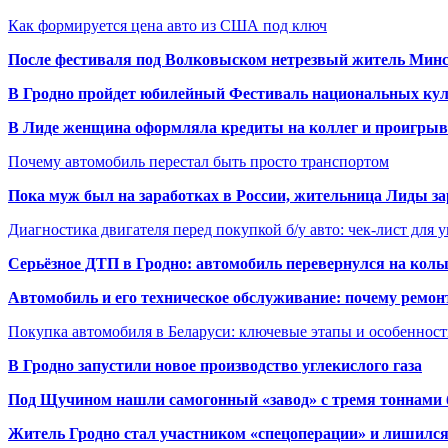
Как формируется цена авто из США под ключ
После фестиваля под Волковыском нетрезвый житель Минс
В Гродно пройдет юбилейный Фестиваль национальных кул
В Лиде женщина оформляла кредиты на коллег и проигрыв
Почему автомобиль перестал быть просто транспортом
Пока муж был на заработках в России, жительница Лиды за
Диагностика двигателя перед покупкой б/у авто: чек-лист для 
Серьёзное ДТП в Гродно: автомобиль перевернулся на коль
Автомобиль и его техническое обслуживание: почему ремон
Покупка автомобиля в Беларуси: ключевые этапы и особеннос
В Гродно запустили новое производство углекислого газа
Под Щучином нашли самогонный «завод» с тремя тоннами 
Житель Гродно стал участником «спецоперации» и лишилс