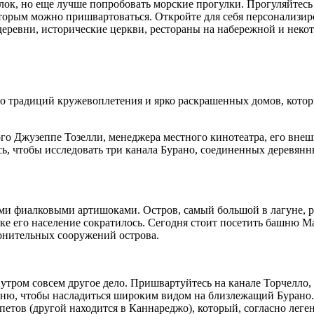
ок, но еще лучше попробовать морские прогулки. Прогуляйтесь 
оторым можно пришвартоваться. Откройте для себя персонализи
деревни, исторические церкви, рестораны на набережной и нек
его традиций кружевоплетения и ярко раскрашенных домов, кото
ого Джузеппе Тозелли, менеджера местного кинотеатра, его вне
есь, чтобы исследовать три канала Бурано, соединенных деревя
ми фиалковыми артишоками. Остров, самый большой в лагуне, р
веке его население сократилось. Сегодня стоит посетить башню 
онительных сооружений острова.
утром совсем другое дело. Пришвартуйтесь на канале Торчелло,
ьню, чтобы насладиться широким видом на близлежащий Бурано.
петов (другой находится в Каннареджо), который, согласно леген