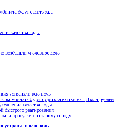
мбината будут судить за…
ение качества воды
но возбудили уголовное дело
твия устраняли всю ночь
сокомбината будут судить за взятки на 1,8 млн рублей
ухудшение качества воды
ой быстрого реагирования
арке и прогулки по старому городу
ия устраняли всю ночь