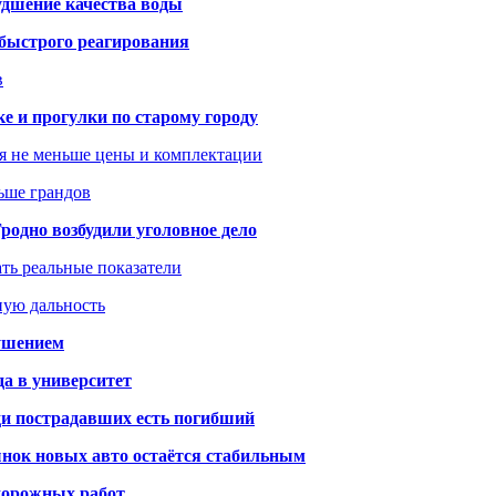
удшение качества воды
 быстрого реагирования
в
ке и прогулки по старому городу
я не меньше цены и комплектации
ьше грандов
одно возбудили уголовное дело
ать реальные показатели
ную дальность
рушением
да в университет
ди пострадавших есть погибший
рынок новых авто остаётся стабильным
 дорожных работ