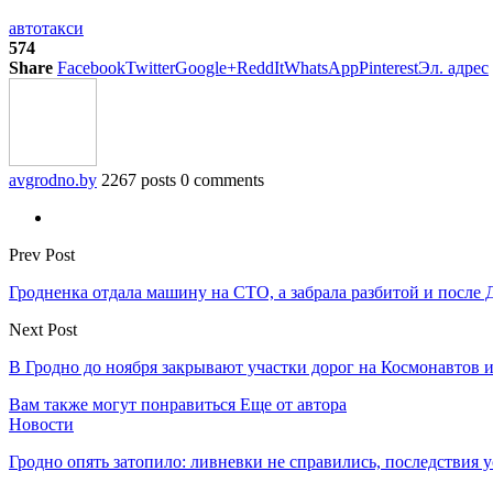
авто
такси
574
Share
Facebook
Twitter
Google+
ReddIt
WhatsApp
Pinterest
Эл. адрес
avgrodno.by
2267 posts
0 comments
Prev Post
Гродненка отдала машину на СТО, а забрала разбитой и после
Next Post
В Гродно до ноября закрывают участки дорог на Космонавтов и
Вам также могут понравиться
Еще от автора
Новости
Гродно опять затопило: ливневки не справились, последствия 