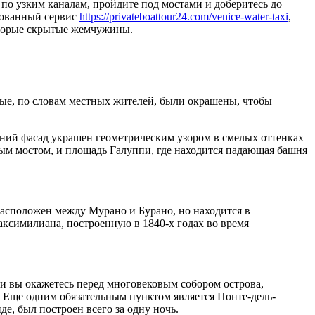
по узким каналам, пройдите под мостами и доберитесь до
рованный сервис
https://privateboattour24.com/venice-water-taxi
,
оторые скрытые жемчужины.
рые, по словам местных жителей, были окрашены, чтобы
шний фасад украшен геометрическим узором в смелых оттенках
нным мостом, и площадь Галуппи, где находится падающая башня
асположен между Мурано и Бурано, но находится в
Максимилиана, построенную в 1840-х годах во время
 и вы окажетесь перед многовековым собором острова,
 Еще одним обязательным пунктом является Понте-дель-
де, был построен всего за одну ночь.