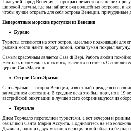
Плавучий город Венеция — прекрасное место для пеших прогул
широкой лагуны, где вы найдете ряд волшебных островов, к к
чтобы лучше открыть для себя острова Венеции, причудливые 
Невероятные морские прогулки из Венеции
Бурано
Туристы стекаются на этот остров, идеально подходящий для 
рыбаки могли найти дорогу домой, когда туман покрыл лагуну.
Самым красочным является Casa di Bepi. Работа любви покойн
желтого, оранжевого, красного, зеленого и синего. Остановит
церкви Сан-Мартино.
Остров Сант-Эразмо
Сант-Эразмо — огород Венеции, известный прежде всего свои
запущенном состоянии. В средние века это был порт, но в 19 
австрийской оккупации и лучше всего сохранившуюся из обор
Торчелло
Днем Торчелло переполнен туристами, а вот вечером и ранним 
базиликой Санта-Мария-Ассунта. Поднимитесь на его колокол
Дьяволо , один из двух мостов в венецианской области без пара