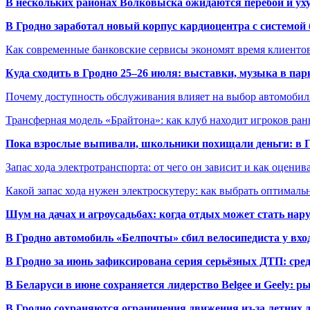
В нескольких районах Волковыска ожидаются перебои и ух
В Гродно заработал новый корпус кардиоцентра с системой
Как современные банковские сервисы экономят время клиенто
Куда сходить в Гродно 25–26 июля: выставки, музыка в пар
Почему доступность обслуживания влияет на выбор автомобил
Трансферная модель «Брайтона»: как клуб находит игроков ран
Пока взрослые выпивали, школьники похищали деньги: в Гр
Запас хода электротранспорта: от чего он зависит и как оценив
Какой запас хода нужен электроскутеру: как выбрать оптималь
Шум на дачах и агроусадьбах: когда отдых может стать на
В Гродно автомобиль «Белпочты» сбил велосипедиста у вхо
В Гродно за июнь зафиксирована серия серьёзных ДТП: сре
В Беларуси в июне сохраняется лидерство Belgee и Geely: 
В Гродно сохраняются ограничения движения из-за летних