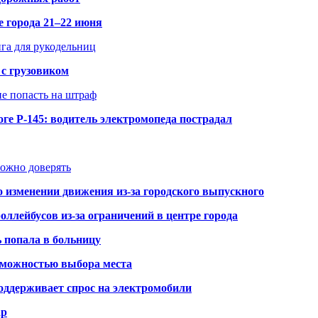
е города 21–22 июня
нга для рукодельниц
 с грузовиком
не попасть на штраф
ге Р-145: водитель электромопеда пострадал
можно доверять
о изменении движения из-за городского выпускного
оллейбусов из-за ограничений в центре города
ь попала в больницу
озможностью выбора места
оддерживает спрос на электромобили
ар