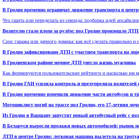
В Гродно временно ограничат движение транспорта в центр
Что сшить или переделать из секонда: подборка идей апсайкли
Водителю стало плохо за рулём: под Гродно произошло ДТП
Снос гаража или дачного домика: как всё сделать правильно и 
В Гродно зафиксировано ДТП с участием транспорта на доро
В Гродненском районе ночное ДТП унесло жизнь мужчины
Как формируются пользовательские рейтинги и насколько им 
В Гродно ГАИ усилила контроль и предупредила водителей 
В Гродно временно изменили движение части автобусов и тр
Мотоциклист погиб на трассе под Гродно, его 17-летняя доч
Из Гродно в Варшаву запустят новый автобусный рейс с в
В Беларуси выросли продажи новых автомобилей: рынок п
ДТП в центре Гродно: легковая машина вылетела на троту