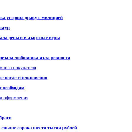
ка устроил драку с милицией
ьтур
ала деньги в азартные игры
резала любовника из-за ревности
умного покупателя
це после столкновения
т необходим
ти оформления
браги
я свыше сорока шести тысяч рублей