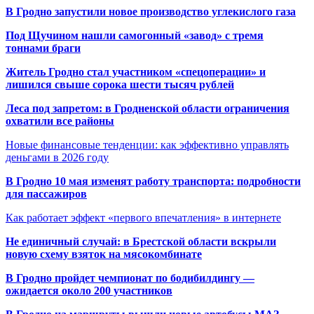
В Гродно запустили новое производство углекислого газа
Под Щучином нашли самогонный «завод» с тремя
тоннами браги
Житель Гродно стал участником «спецоперации» и
лишился свыше сорока шести тысяч рублей
Леса под запретом: в Гродненской области ограничения
охватили все районы
Новые финансовые тенденции: как эффективно управлять
деньгами в 2026 году
В Гродно 10 мая изменят работу транспорта: подробности
для пассажиров
Как работает эффект «первого впечатления» в интернете
Не единичный случай: в Брестской области вскрыли
новую схему взяток на мясокомбинате
В Гродно пройдет чемпионат по бодибилдингу —
ожидается около 200 участников