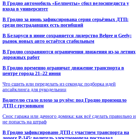
В Гродно автомобиль «Белпочты» сбил велосипедиста у
входа в университет
В Гродно за июнь зафиксирована серия серьёзных ДТП:
среди пострадавших есть погибший
В Беларуси в июне сохраняется лидерство Belgee и Geely:
рынок новых авто остаётся стабильным
В Гродно сохраняются ограничения движения из-за летних
дорожных работ
В Гродно временно ограничат движение транспорта в
центре города 21–22 июня
Что сшить или переделать из секонда: подборка идей
апсайклинга для рукодельниц
Водителю стало плохо за рулём: под Гродно произошло
ДТП с грузовиком
Снос гаража или дачного домика: как всё сделать правильно и
не попасть на штраф
В Гродно зафиксировано ДТП с участием транспорта на
дороге Р-145: водитель электромопеда пострадал