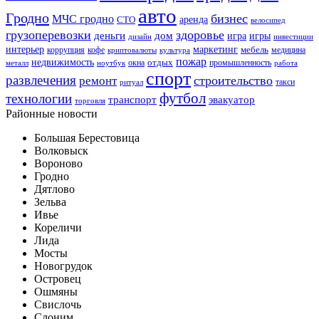
авто
Гродно
бизнес
МЧС гродно
аренда
СТО
велосипед
грузоперевозки
здоровье
деньги
дом
игра
игры
дизайн
инвестиции
интерьер
маркетинг
мебель
коррупция
кофе
медицина
криптовалюты
культура
пожар
недвижимость
отдых
окна
промышленность
металл
ноутбук
работа
спорт
развлечения
строительство
ремонт
такси
ритуал
футбол
технологии
транспорт
эвакуатор
торговля
Районные новости
Большая Берестовица
Волковыск
Вороново
Гродно
Дятлово
Зельва
Ивье
Кореличи
Лида
Мосты
Новогрудок
Островец
Ошмяны
Свислочь
Слоним