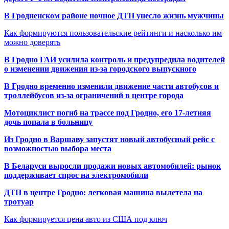
В Гродненском районе ночное ДТП унесло жизнь мужчины
Как формируются пользовательские рейтинги и насколько им
можно доверять
В Гродно ГАИ усилила контроль и предупредила водителей
о изменении движения из-за городского выпускного
В Гродно временно изменили движение части автобусов и
троллейбусов из-за ограничений в центре города
Мотоциклист погиб на трассе под Гродно, его 17-летняя
дочь попала в больницу
Из Гродно в Варшаву запустят новый автобусный рейс с
возможностью выбора места
В Беларуси выросли продажи новых автомобилей: рынок
поддерживает спрос на электромобили
ДТП в центре Гродно: легковая машина вылетела на
тротуар
Как формируется цена авто из США под ключ