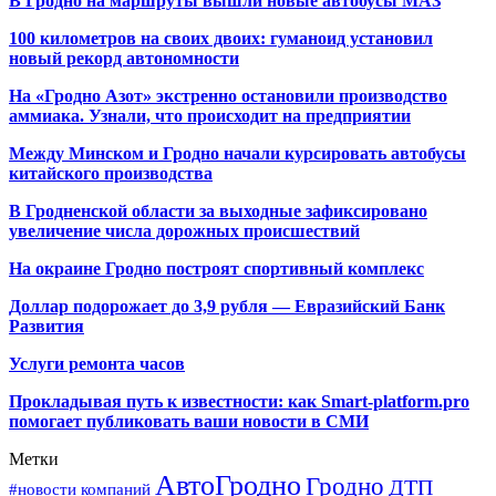
В Гродно на маршруты вышли новые автобусы МАЗ
100 километров на своих двоих: гуманоид установил
новый рекорд автономности
На «Гродно Азот» экстренно остановили производство
аммиака. Узнали, что происходит на предприятии
Между Минском и Гродно начали курсировать автобусы
китайского производства
В Гродненской области за выходные зафиксировано
увеличение числа дорожных происшествий
На окраине Гродно построят спортивный
комплекс
Доллар подорожает до 3,9 рубля — Евразийский Банк
Развития
Услуги ремонта часов
Прокладывая путь к известности: как Smart-platform.pro
помогает публиковать ваши новости в СМИ
Метки
АвтоГродно
Гродно
ДТП
#новости компаний