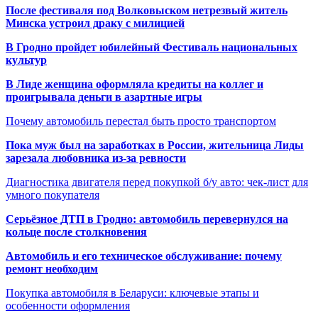
После фестиваля под Волковыском нетрезвый житель
Минска устроил драку с милицией
В Гродно пройдет юбилейный Фестиваль национальных
культур
В Лиде женщина оформляла кредиты на коллег и
проигрывала деньги в азартные игры
Почему автомобиль перестал быть просто транспортом
Пока муж был на заработках в России, жительница Лиды
зарезала любовника из-за ревности
Диагностика двигателя перед покупкой б/у авто: чек-лист для
умного покупателя
Серьёзное ДТП в Гродно: автомобиль перевернулся на
кольце после столкновения
Автомобиль и его техническое обслуживание: почему
ремонт необходим
Покупка автомобиля в Беларуси: ключевые этапы и
особенности оформления