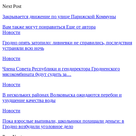
Next Post
Закрывается движение по улице Парижской Коммуны
Вам также могут понравиться
Еще от автора
Новости
Гродно опять затопило: ливневки не справились, последствия
устраняли всю ночь
Новости
Члена Совета Республики и гендиректора Гродненского
мясокомбината будут судить за…
Новости
В нескольких районах Волковыска ожидаются перебои и
ухудшение качества воды
Новости
Пока взрослые выпивали, школьники похищали деньги: в
Гродно возбудили уголовное дело