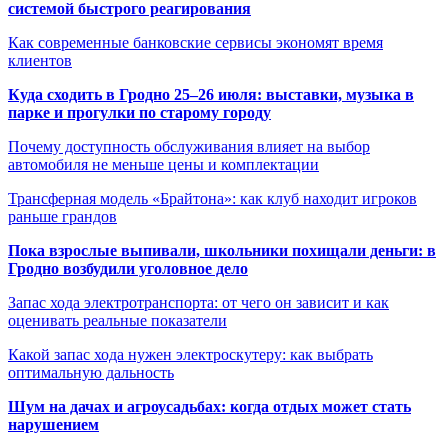
системой быстрого реагирования
Как современные банковские сервисы экономят время
клиентов
Куда сходить в Гродно 25–26 июля: выставки, музыка в
парке и прогулки по старому городу
Почему доступность обслуживания влияет на выбор
автомобиля не меньше цены и комплектации
Трансферная модель «Брайтона»: как клуб находит игроков
раньше грандов
Пока взрослые выпивали, школьники похищали деньги: в
Гродно возбудили уголовное дело
Запас хода электротранспорта: от чего он зависит и как
оценивать реальные показатели
Какой запас хода нужен электроскутеру: как выбрать
оптимальную дальность
Шум на дачах и агроусадьбах: когда отдых может стать
нарушением