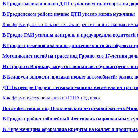
В Гродно зафиксировано ДТП с участием транспорта на доро
В Гродненском районе ночное ДТП унесло жизнь мужчины
Как формируются пользовательские рейтинги и насколько им 
В Гродно ГАИ усилила контроль и предупредила водителей 
В Гродно временно изменили движение части автобусов и тр
Мотоциклист погиб на трассе под Гродно, его 17-летняя доч
Из Гродно в Варшаву запустят новый автобусный рейс с в
В Беларуси выросли продажи новых автомобилей: рынок п
ДТП в центре Гродно: легковая машина вылетела на троту
Как формируется цена авто из США под ключ
После фестиваля под Волковыском нетрезвый житель Минс
В Гродно пройдет юбилейный Фестиваль национальных кул
В Лиде женщина оформляла кредиты на коллег и проигрыв