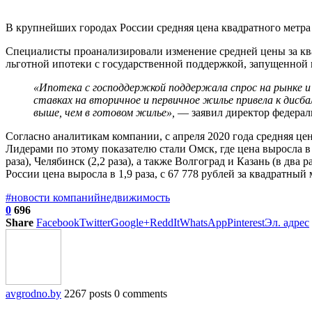
В крупнейших городах России средняя цена квадратного метра 
Специалисты проанализировали изменение средней цены за кв
льготной ипотеки с государственной поддержкой, запущенной в
«Ипотека с господдержкой поддержала спрос на рынке и 
ставках на вторичное и первичное жилье привела к дисба
выше, чем в готовом жилье»,
— заявил директор федерал
Согласно аналитикам компании, с апреля 2020 года средняя цен
Лидерами по этому показателю стали Омск, где цена выросла в 2,
раза), Челябинск (2,2 раза), а также Волгоград и Казань (в два
России цена выросла в 1,9 раза, с 67 778 рублей за квадратный 
#новости компаний
недвижимость
0
696
Share
Facebook
Twitter
Google+
ReddIt
WhatsApp
Pinterest
Эл. адрес
avgrodno.by
2267 posts
0 comments