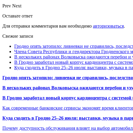
Prev
Next
Оставьте ответ
Для отправки комментария вам необходимо
авторизоваться
.
Свежие записи
Гродно опять затопило: ливневки не справились, последс
Члена Совета Республики и гендиректора Гродненского мя
В нескольких районах Волковыска ожидаются перебои и 
В Гродно заработал новый корпус кардиоцентра с систем
Куда сходить в Гродно 25–26 июля: выставки, музыка в п
Гродно опять затопило: ливневки не справились, последств
В нескольких районах Волковыска ожидаются перебои и ух
В Гродно заработал новый корпус кардиоцентра с системой
Как современные банковские сервисы экономят время клиенто
Куда сходить в Гродно 25–26 июля: выставки, музыка в пар
Почему доступность обслуживания влияет на выбор автомобил