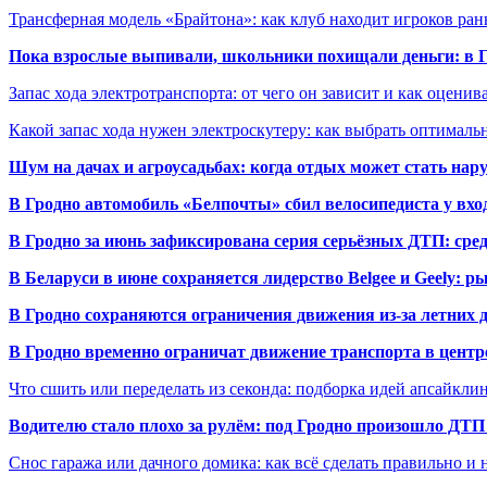
Трансферная модель «Брайтона»: как клуб находит игроков ран
Пока взрослые выпивали, школьники похищали деньги: в Гр
Запас хода электротранспорта: от чего он зависит и как оценив
Какой запас хода нужен электроскутеру: как выбрать оптималь
Шум на дачах и агроусадьбах: когда отдых может стать на
В Гродно автомобиль «Белпочты» сбил велосипедиста у вхо
В Гродно за июнь зафиксирована серия серьёзных ДТП: сре
В Беларуси в июне сохраняется лидерство Belgee и Geely: 
В Гродно сохраняются ограничения движения из-за летних
В Гродно временно ограничат движение транспорта в центр
Что сшить или переделать из секонда: подборка идей апсайкли
Водителю стало плохо за рулём: под Гродно произошло ДТП
Снос гаража или дачного домика: как всё сделать правильно и 