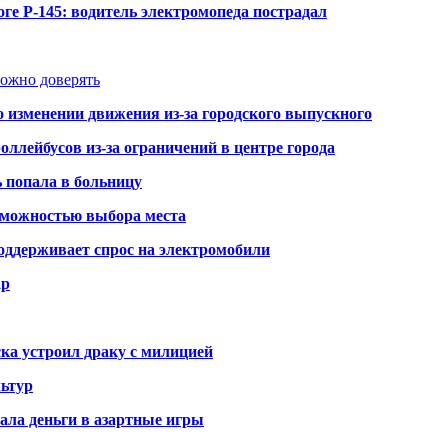
ге Р-145: водитель электромопеда пострадал
можно доверять
о изменении движения из-за городского выпускного
оллейбусов из-за ограничений в центре города
ь попала в больницу
озможностью выбора места
оддерживает спрос на электромобили
ар
ка устроил драку с милицией
ьтур
ала деньги в азартные игры