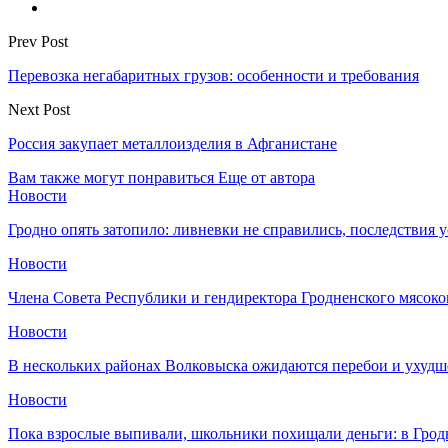
Prev Post
Перевозка негабаритных грузов: особенности и требования
Next Post
Россия закупает металлоизделия в Афганистане
Вам также могут понравиться
Еще от автора
Новости
Гродно опять затопило: ливневки не справились, последствия 
Новости
Члена Совета Республики и гендиректора Гродненского мясоко
Новости
В нескольких районах Волковыска ожидаются перебои и ухудш
Новости
Пока взрослые выпивали, школьники похищали деньги: в Грод