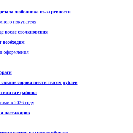
резала любовника из-за ревности
умного покупателя
це после столкновения
т необходим
ти оформления
браги
я свыше сорока шести тысяч рублей
атили все районы
гами в 2026 году
ля пассажиров
схему взяток на мясокомбинате