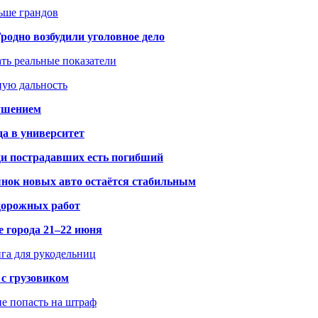
ьше грандов
одно возбудили уголовное дело
ать реальные показатели
ную дальность
рушением
да в университет
ди пострадавших есть погибший
рынок новых авто остаётся стабильным
 дорожных работ
е города 21–22 июня
нга для рукодельниц
 с грузовиком
не попасть на штраф