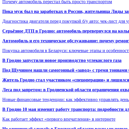
Почему автомобиль перестал быть просто транспортом
Пока муж был на заработках в России, жительница Лиды за
Диагностика двигателя перед покупкой б/у авто: чек-лист для 
Серьёзное ДТП в Гродно: автомобиль перевернулся на коль
Автомобиль и его техническое обслуживание: почему ремон
Покупка автомобиля в Беларуси: ключевые этапы и особеннос
В Гродно запустили новое производство углекислого газа
Под Щучином нашли самогонный «завод» с тремя тоннами 
Житель Гродно стал участником «спецоперации» и лишилс
Леса под запретом: в Гродненской области ограничения охв
Новые финансовые тенденции: как эффективно управлять день
В Гродно 10 мая изменят работу транспорта: подробности д
Как работает эффект «первого впечатления» в интернете
Не единичный случай: в Брестской области вскрыли новую 