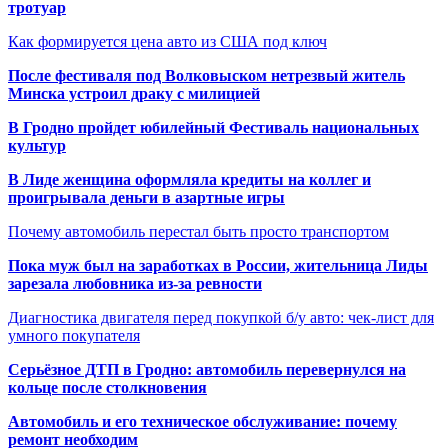
тротуар
Как формируется цена авто из США под ключ
После фестиваля под Волковыском нетрезвый житель
Минска устроил драку с милицией
В Гродно пройдет юбилейный Фестиваль национальных
культур
В Лиде женщина оформляла кредиты на коллег и
проигрывала деньги в азартные игры
Почему автомобиль перестал быть просто транспортом
Пока муж был на заработках в России, жительница Лиды
зарезала любовника из-за ревности
Диагностика двигателя перед покупкой б/у авто: чек-лист для
умного покупателя
Серьёзное ДТП в Гродно: автомобиль перевернулся на
кольце после столкновения
Автомобиль и его техническое обслуживание: почему
ремонт необходим