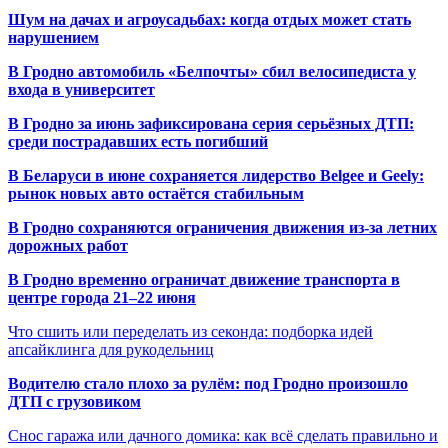
Шум на дачах и агроусадьбах: когда отдых может стать
нарушением
В Гродно автомобиль «Белпочты» сбил велосипедиста у
входа в университет
В Гродно за июнь зафиксирована серия серьёзных ДТП:
среди пострадавших есть погибший
В Беларуси в июне сохраняется лидерство Belgee и Geely:
рынок новых авто остаётся стабильным
В Гродно сохраняются ограничения движения из-за летних
дорожных работ
В Гродно временно ограничат движение транспорта в
центре города 21–22 июня
Что сшить или переделать из секонда: подборка идей
апсайклинга для рукодельниц
Водителю стало плохо за рулём: под Гродно произошло
ДТП с грузовиком
Снос гаража или дачного домика: как всё сделать правильно и