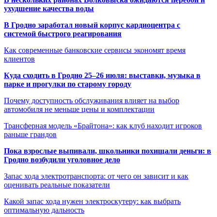
ухудшение качества воды
В Гродно заработал новый корпус кардиоцентра с
системой быстрого реагирования
Как современные банковские сервисы экономят время
клиентов
Куда сходить в Гродно 25–26 июля: выставки, музыка в
парке и прогулки по старому городу
Почему доступность обслуживания влияет на выбор
автомобиля не меньше цены и комплектации
Трансферная модель «Брайтона»: как клуб находит игроков
раньше грандов
Пока взрослые выпивали, школьники похищали деньги: в
Гродно возбудили уголовное дело
Запас хода электротранспорта: от чего он зависит и как
оценивать реальные показатели
Какой запас хода нужен электроскутеру: как выбрать
оптимальную дальность