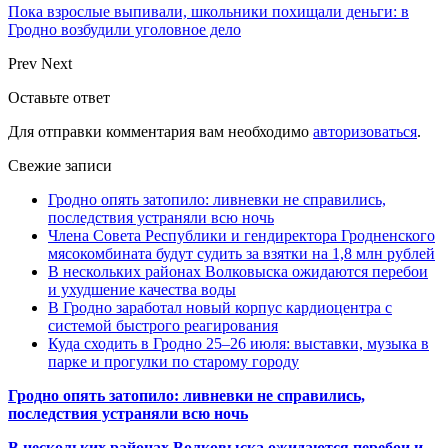
Пока взрослые выпивали, школьники похищали деньги: в
Гродно возбудили уголовное дело
Prev
Next
Оставьте ответ
Для отправки комментария вам необходимо
авторизоваться
.
Свежие записи
Гродно опять затопило: ливневки не справились,
последствия устраняли всю ночь
Члена Совета Республики и гендиректора Гродненского
мясокомбината будут судить за взятки на 1,8 млн рублей
В нескольких районах Волковыска ожидаются перебои
и ухудшение качества воды
В Гродно заработал новый корпус кардиоцентра с
системой быстрого реагирования
Куда сходить в Гродно 25–26 июля: выставки, музыка в
парке и прогулки по старому городу
Гродно опять затопило: ливневки не справились,
последствия устраняли всю ночь
В нескольких районах Волковыска ожидаются перебои и