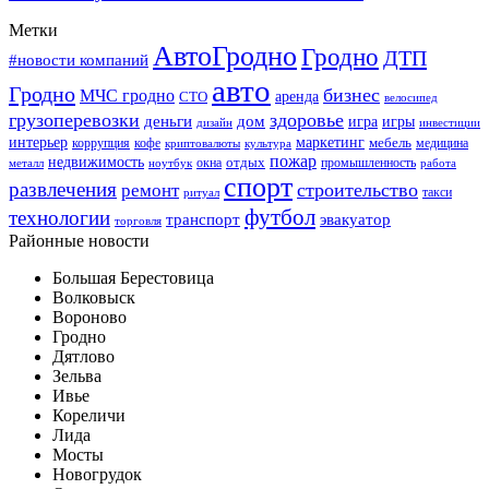
Метки
АвтоГродно
Гродно
ДТП
#новости компаний
авто
Гродно
бизнес
МЧС гродно
аренда
СТО
велосипед
грузоперевозки
здоровье
деньги
дом
игра
игры
дизайн
инвестиции
интерьер
маркетинг
мебель
коррупция
кофе
медицина
криптовалюты
культура
пожар
недвижимость
отдых
окна
промышленность
металл
ноутбук
работа
спорт
развлечения
строительство
ремонт
такси
ритуал
футбол
технологии
транспорт
эвакуатор
торговля
Районные новости
Большая Берестовица
Волковыск
Вороново
Гродно
Дятлово
Зельва
Ивье
Кореличи
Лида
Мосты
Новогрудок