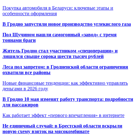
Покупка автомобиля в Беларуси: ключевые этапы и
особенности оформления
В Гродно запустили новое производство углекислого газа
Под Щучином нашли самогонный «завод» с тремя
тоннами браги
Житель Гродно стал участником «спецоперации» и
лишился свыше сорока шести тысяч рублей
Леса под запретом: в Гродненской области ограничения
охватили все районы
Новые финансовые тенденции: как эффективно управлять
деньгами в 2026 году
В Гродно 10 мая изменят работу транспорта: подробности
для пассажиров
Как работает эффект «первого впечатления» в интернете
Не единичный случай: в Брестской области вскрыли
новую схему взяток на мясокомбинате