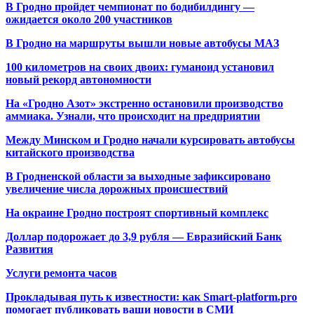
В Гродно пройдет чемпионат по бодибилдингу —
ожидается около 200 участников
В Гродно на маршруты вышли новые автобусы МАЗ
100 километров на своих двоих: гуманоид установил
новый рекорд автономности
На «Гродно Азот» экстренно остановили производство
аммиака. Узнали, что происходит на предприятии
Между Минском и Гродно начали курсировать автобусы
китайского производства
В Гродненской области за выходные зафиксировано
увеличение числа дорожных происшествий
На окраине Гродно построят спортивный
комплекс
Доллар подорожает до 3,9 рубля — Евразийский Банк
Развития
Услуги ремонта часов
Прокладывая путь к известности: как Smart-platform.pro
помогает публиковать ваши новости в СМИ