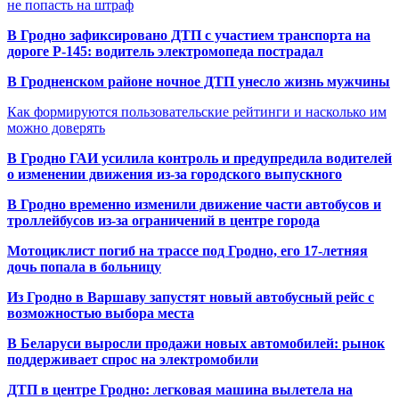
не попасть на штраф
В Гродно зафиксировано ДТП с участием транспорта на
дороге Р-145: водитель электромопеда пострадал
В Гродненском районе ночное ДТП унесло жизнь мужчины
Как формируются пользовательские рейтинги и насколько им
можно доверять
В Гродно ГАИ усилила контроль и предупредила водителей
о изменении движения из-за городского выпускного
В Гродно временно изменили движение части автобусов и
троллейбусов из-за ограничений в центре города
Мотоциклист погиб на трассе под Гродно, его 17-летняя
дочь попала в больницу
Из Гродно в Варшаву запустят новый автобусный рейс с
возможностью выбора места
В Беларуси выросли продажи новых автомобилей: рынок
поддерживает спрос на электромобили
ДТП в центре Гродно: легковая машина вылетела на