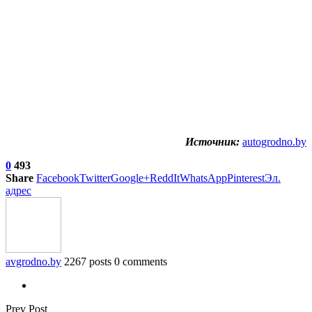
Источник:
autogrodno.by
0
493
Share
Facebook
Twitter
Google+
ReddIt
WhatsApp
Pinterest
Эл.
адрес
avgrodno.by
2267 posts
0 comments
Prev Post