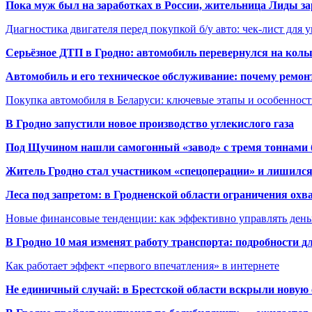
Пока муж был на заработках в России, жительница Лиды за
Диагностика двигателя перед покупкой б/у авто: чек-лист для 
Серьёзное ДТП в Гродно: автомобиль перевернулся на коль
Автомобиль и его техническое обслуживание: почему ремон
Покупка автомобиля в Беларуси: ключевые этапы и особеннос
В Гродно запустили новое производство углекислого газа
Под Щучином нашли самогонный «завод» с тремя тоннами 
Житель Гродно стал участником «спецоперации» и лишилс
Леса под запретом: в Гродненской области ограничения охв
Новые финансовые тенденции: как эффективно управлять день
В Гродно 10 мая изменят работу транспорта: подробности д
Как работает эффект «первого впечатления» в интернете
Не единичный случай: в Брестской области вскрыли новую 