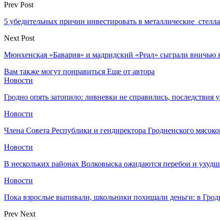
Prev Post
5 убедительных причин инвестировать в металлические стелл
Next Post
Мюнхенская «Бавария» и мадридский «Реал» сыграли вничью 
Вам также могут понравиться
Еще от автора
Новости
Гродно опять затопило: ливневки не справились, последствия 
Новости
Члена Совета Республики и гендиректора Гродненского мясоко
Новости
В нескольких районах Волковыска ожидаются перебои и ухудш
Новости
Пока взрослые выпивали, школьники похищали деньги: в Грод
Prev
Next