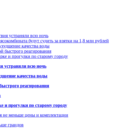
твия устраняли всю ночь
сокомбината будут судить за взятки на 1,8 млн рублей
ухудшение качества воды
ой быстрого реагирования
арке и прогулки по старому городу
ия устраняли всю ночь
удшение качества воды
 быстрого реагирования
в
ке и прогулки по старому городу
я не меньше цены и комплектации
ьше грандов