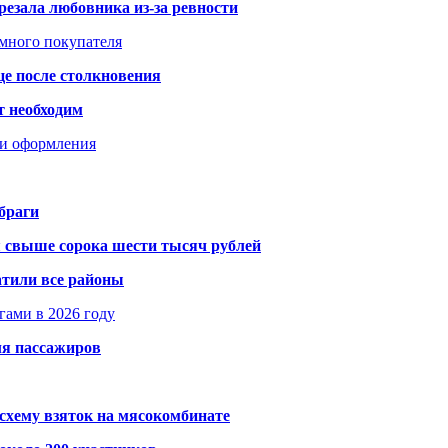
резала любовника из-за ревности
умного покупателя
це после столкновения
т необходим
ти оформления
браги
я свыше сорока шести тысяч рублей
атили все районы
гами в 2026 году
ля пассажиров
схему взяток на мясокомбинате