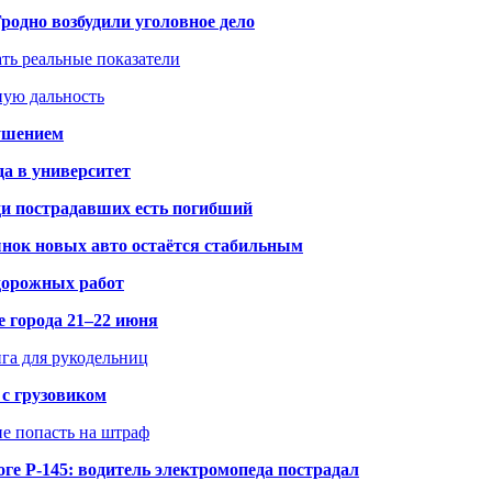
одно возбудили уголовное дело
ать реальные показатели
ную дальность
рушением
да в университет
ди пострадавших есть погибший
рынок новых авто остаётся стабильным
 дорожных работ
е города 21–22 июня
нга для рукодельниц
 с грузовиком
не попасть на штраф
ге Р-145: водитель электромопеда пострадал