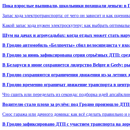
Пока взрослые выпивали, школьники похищали деньги: в Гр
Запас хода электротранспорта: от чего он зависит и как оценив
Какой запас хода нужен электроскутеру: как выбрать оптималь
Шум на дачах и агроусадьбах: когда отдых может стать на
В Гродно автомобиль «Белпочты» сбил велосипедиста у вхо
В Гродно за июнь зафиксирована серия серьёзных ДТП: сре
В Беларуси в июне сохраняется лидерство Belgee и Geely: 
В Гродно сохраняются ограничения движения из-за летних
В Гродно временно ограничат движение транспорта в центр
Что сшить или переделать из секонда: подборка идей апсайкли
Водителю стало плохо за рулём: под Гродно произошло ДТП
Снос гаража или дачного домика: как всё сделать правильно и 
В Гродно зафиксировано ДТП с участием транспорта на доро