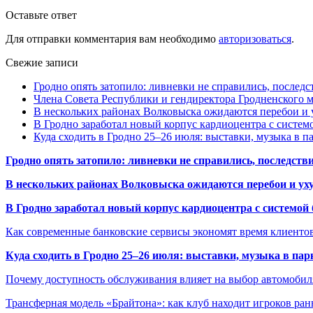
Оставьте ответ
Для отправки комментария вам необходимо
авторизоваться
.
Свежие записи
Гродно опять затопило: ливневки не справились, последс
Члена Совета Республики и гендиректора Гродненского мя
В нескольких районах Волковыска ожидаются перебои и 
В Гродно заработал новый корпус кардиоцентра с систем
Куда сходить в Гродно 25–26 июля: выставки, музыка в п
Гродно опять затопило: ливневки не справились, последств
В нескольких районах Волковыска ожидаются перебои и ух
В Гродно заработал новый корпус кардиоцентра с системой
Как современные банковские сервисы экономят время клиенто
Куда сходить в Гродно 25–26 июля: выставки, музыка в пар
Почему доступность обслуживания влияет на выбор автомобил
Трансферная модель «Брайтона»: как клуб находит игроков ран