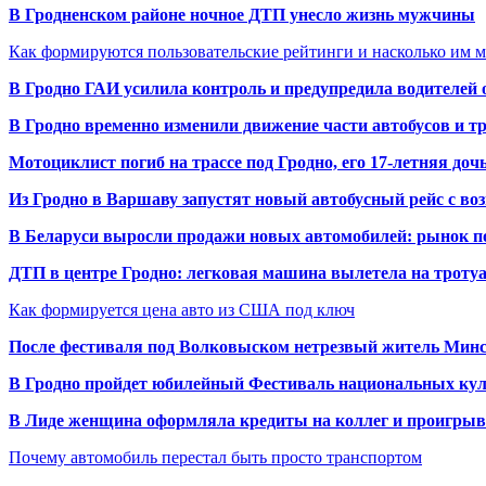
В Гродненском районе ночное ДТП унесло жизнь мужчины
Как формируются пользовательские рейтинги и насколько им 
В Гродно ГАИ усилила контроль и предупредила водителей 
В Гродно временно изменили движение части автобусов и тр
Мотоциклист погиб на трассе под Гродно, его 17-летняя доч
Из Гродно в Варшаву запустят новый автобусный рейс с в
В Беларуси выросли продажи новых автомобилей: рынок п
ДТП в центре Гродно: легковая машина вылетела на троту
Как формируется цена авто из США под ключ
После фестиваля под Волковыском нетрезвый житель Минс
В Гродно пройдет юбилейный Фестиваль национальных кул
В Лиде женщина оформляла кредиты на коллег и проигрыв
Почему автомобиль перестал быть просто транспортом