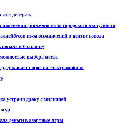
можно доверять
о изменении движения из-за городского выпускного
оллейбусов из-за ограничений в центре города
ь попала в больницу
озможностью выбора места
оддерживает спрос на электромобили
ар
ка устроил драку с милицией
ьтур
ала деньги в азартные игры