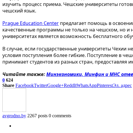
изучить процесс приема. Чешские университеты готов
чешский язык.
Prague Education Center
предлагает помощь в освоении
качественные программы не только на чешском, но и н
университетах является возможность бесплатного обу
В случае, если государственные университеты Чехии 
условия поступления более гибкие. Поступление в чеш
принимает студентов из разных стран, предоставляя 
Читайте также:
Минэкономики, Минфин и МНС отве
0
624
Share
Facebook
Twitter
Google+
ReddIt
WhatsApp
Pinterest
Эл. адрес
avgrodno.by
2267 posts
0 comments