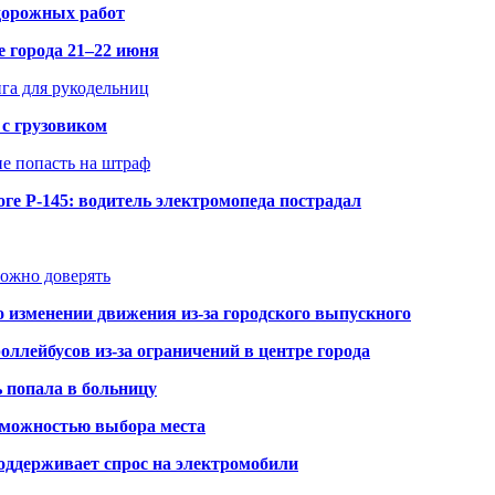
 дорожных работ
е города 21–22 июня
нга для рукодельниц
 с грузовиком
не попасть на штраф
ге Р-145: водитель электромопеда пострадал
можно доверять
о изменении движения из-за городского выпускного
оллейбусов из-за ограничений в центре города
ь попала в больницу
озможностью выбора места
оддерживает спрос на электромобили