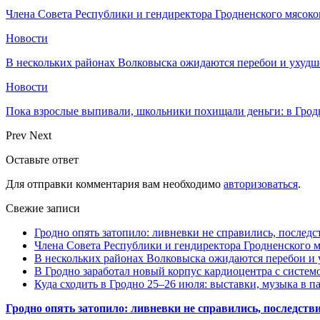
Члена Совета Республики и гендиректора Гродненского мясоко
Новости
В нескольких районах Волковыска ожидаются перебои и ухудш
Новости
Пока взрослые выпивали, школьники похищали деньги: в Грод
Prev
Next
Оставьте ответ
Для отправки комментария вам необходимо
авторизоваться
.
Свежие записи
Гродно опять затопило: ливневки не справились, последс
Члена Совета Республики и гендиректора Гродненского мя
В нескольких районах Волковыска ожидаются перебои и 
В Гродно заработал новый корпус кардиоцентра с систем
Куда сходить в Гродно 25–26 июля: выставки, музыка в п
Гродно опять затопило: ливневки не справились, последств