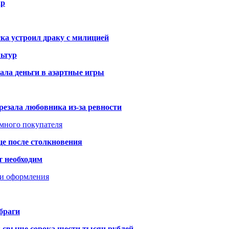
ар
ка устроил драку с милицией
ьтур
ала деньги в азартные игры
резала любовника из-за ревности
умного покупателя
це после столкновения
т необходим
ти оформления
браги
я свыше сорока шести тысяч рублей