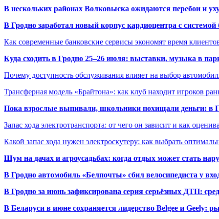
В нескольких районах Волковыска ожидаются перебои и ух
В Гродно заработал новый корпус кардиоцентра с системой
Как современные банковские сервисы экономят время клиенто
Куда сходить в Гродно 25–26 июля: выставки, музыка в пар
Почему доступность обслуживания влияет на выбор автомобил
Трансферная модель «Брайтона»: как клуб находит игроков ран
Пока взрослые выпивали, школьники похищали деньги: в Гр
Запас хода электротранспорта: от чего он зависит и как оценив
Какой запас хода нужен электроскутеру: как выбрать оптималь
Шум на дачах и агроусадьбах: когда отдых может стать на
В Гродно автомобиль «Белпочты» сбил велосипедиста у вхо
В Гродно за июнь зафиксирована серия серьёзных ДТП: сре
В Беларуси в июне сохраняется лидерство Belgee и Geely: 