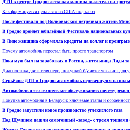
ДТП в центре Гродно: легковая машина вылетела на троту
Как формируется цена авто из США под ключ
После фестиваля под Волковыском нетрезвый житель Минс
В Гродно пройдет юбилейный Фестиваль национальных кул
В Лиде женщина оформляла кредиты на коллег и проигрыв
Почему автомобиль перестал быть просто транспортом
Пока муж был на заработках в России, жительница Лиды за
Диагностика двигателя перед покупкой б/у авто: чек-лист для 
Серьёзное ДТП в Гродно: автомобиль перевернулся на коль
Автомобиль и его техническое обслуживание: почему ремон
Покупка автомобиля в Беларуси: ключевые этапы и особеннос
В Гродно запустили новое производство углекислого газа
Под Щучином нашли самогонный «завод» с тремя тоннами 
Житель Гродно стал участником «спецоперации» и лишилс