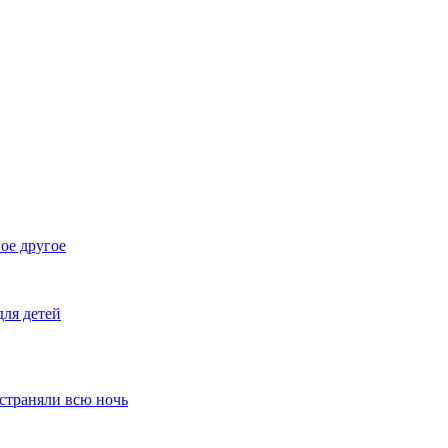
ое другое
ля детей
устраняли всю ночь