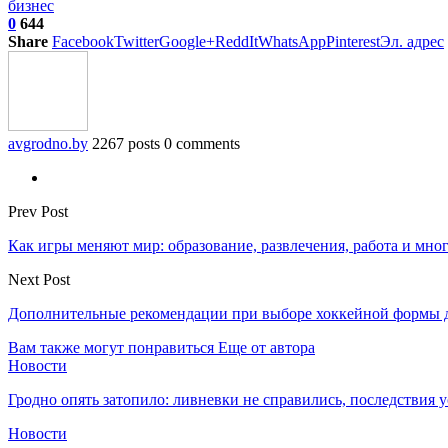
бизнес
0
644
Share
Facebook
Twitter
Google+
ReddIt
WhatsApp
Pinterest
Эл. адрес
avgrodno.by
2267 posts
0 comments
Prev Post
Как игры меняют мир: образование, развлечения, работа и мног
Next Post
Дополнительные рекомендации при выборе хоккейной формы д
Вам также могут понравиться
Еще от автора
Новости
Гродно опять затопило: ливневки не справились, последствия 
Новости