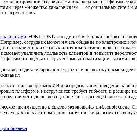
ерсонализированного сервиса, омниканальные платформы стали
нтами через множество каналов связи — от социальных сетей и 
 их перспективы.
 с клиентами
«OKI TOKI» объединяет все точки контакта с клие
Например, сотрудник может начать общение по электронной почт
 данных о клиентах из разных источников, омниканальные платф
омогает увеличить лояльность клиентов и повысить вероятнос
латформы оснащены инструментами автоматизации, такими как ч
оставляют детализированные отчеты и аналитику о взаимодейст
уживания.
пользование алгоритмов ИИ для предсказания поведения клиенто
фровых платформ и инструментов требует гибкости и расширен
ствование методов анализа данных позволит еще более точно ад
еское преимущество в быстро меняющейся цифровой среде. Они
е услуги. Бизнес, который инвестирует в эти решения сегодня,
для бизнеса