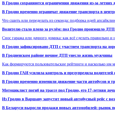
В Гродно сохраняются ограничения движения из-за летних
В Гродно временно ограничат движение транспорта в центр
Что сшить или переделать из секонда: подборка идей апсайкли
Водителю стало плохо за рулём: под Гродно произошло ДТП
Снос гаража или дачного домика: как всё сделать правильно и 
В Гродно зафиксировано ДТП с участием транспорта на доро
В Гродненском районе ночное ДТП унесло жизнь мужчины
Как формируются пользовательские рейтинги и насколько им 
В Гродно ГАИ усилила контроль и предупредила водителей 
В Гродно временно изменили движение части автобусов и тр
Мотоциклист погиб на трассе под Гродно, его 17-летняя доч
Из Гродно в Варшаву запустят новый автобусный рейс с в
В Беларуси выросли продажи новых автомобилей: рынок п