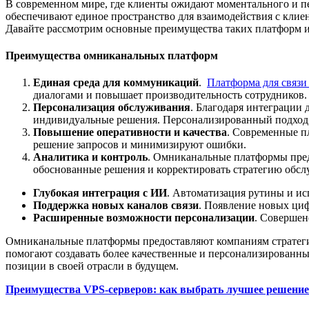
В современном мире, где клиенты ожидают моментального и п
обеспечивают единое пространство для взаимодействия с клие
Давайте рассмотрим основные преимущества таких платформ и
Преимущества омниканальных платформ
Единая среда для коммуникаций
.
Платформа для связи
диалогами и повышает производительность сотрудников. 
Персонализация обслуживания
. Благодаря интеграции
индивидуальные решения. Персонализированный подход п
Повышение оперативности и качества
. Современные п
решение запросов и минимизируют ошибки.
Аналитика и контроль
. Омниканальные платформы пред
обоснованные решения и корректировать стратегию обсл
Глубокая интеграция с ИИ
. Автоматизация рутины и ис
Поддержка новых каналов связи
. Появление новых ци
Расширенные возможности персонализации
. Совершен
Омниканальные платформы предоставляют компаниям стратегич
помогают создавать более качественные и персонализированны
позиции в своей отрасли в будущем.
Преимущества VPS-серверов: как выбрать лучшее решение 