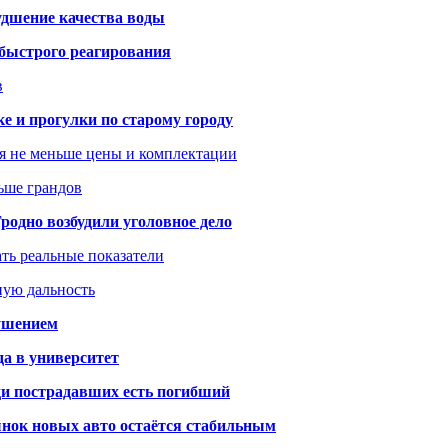
удшение качества воды
 быстрого реагирования
в
ке и прогулки по старому городу
я не меньше цены и комплектации
ьше грандов
одно возбудили уголовное дело
ать реальные показатели
ную дальность
рушением
да в университет
ди пострадавших есть погибший
рынок новых авто остаётся стабильным