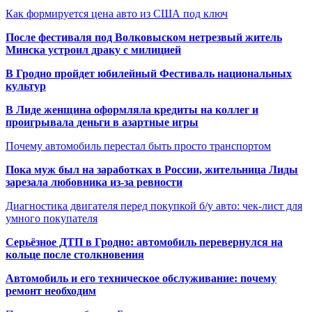
Как формируется цена авто из США под ключ
После фестиваля под Волковыском нетрезвый житель
Минска устроил драку с милицией
В Гродно пройдет юбилейный Фестиваль национальных
культур
В Лиде женщина оформляла кредиты на коллег и
проигрывала деньги в азартные игры
Почему автомобиль перестал быть просто транспортом
Пока муж был на заработках в России, жительница Лиды
зарезала любовника из-за ревности
Диагностика двигателя перед покупкой б/у авто: чек-лист для
умного покупателя
Серьёзное ДТП в Гродно: автомобиль перевернулся на
кольце после столкновения
Автомобиль и его техническое обслуживание: почему
ремонт необходим