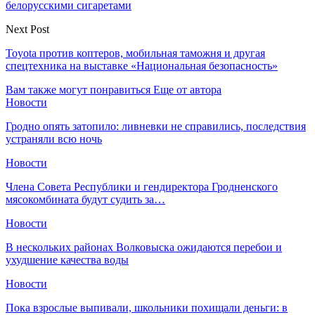
белорусскими сигаретами
Next Post
Toyota против коптеров, мобильная таможня и другая
спецтехника на выставке «Национальная безопасность»
Вам также могут понравиться
Еще от автора
Новости
Гродно опять затопило: ливневки не справились, последствия
устраняли всю ночь
Новости
Члена Совета Республики и гендиректора Гродненского
мясокомбината будут судить за…
Новости
В нескольких районах Волковыска ожидаются перебои и
ухудшение качества воды
Новости
Пока взрослые выпивали, школьники похищали деньги: в