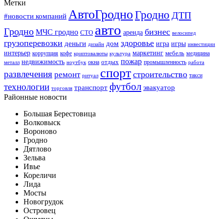
Метки
АвтоГродно
Гродно
ДТП
#новости компаний
авто
Гродно
бизнес
МЧС гродно
аренда
СТО
велосипед
грузоперевозки
здоровье
деньги
дом
игра
игры
дизайн
инвестиции
интерьер
маркетинг
мебель
коррупция
кофе
медицина
криптовалюты
культура
пожар
недвижимость
отдых
окна
промышленность
металл
ноутбук
работа
спорт
развлечения
строительство
ремонт
такси
ритуал
футбол
технологии
транспорт
эвакуатор
торговля
Районные новости
Большая Берестовица
Волковыск
Вороново
Гродно
Дятлово
Зельва
Ивье
Кореличи
Лида
Мосты
Новогрудок
Островец