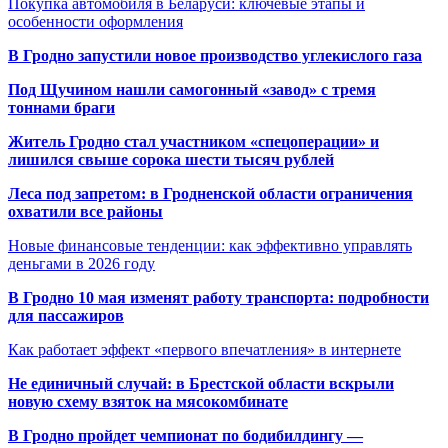
Покупка автомобиля в Беларуси: ключевые этапы и
особенности оформления
В Гродно запустили новое производство углекислого газа
Под Щучином нашли самогонный «завод» с тремя
тоннами браги
Житель Гродно стал участником «спецоперации» и
лишился свыше сорока шести тысяч рублей
Леса под запретом: в Гродненской области ограничения
охватили все районы
Новые финансовые тенденции: как эффективно управлять
деньгами в 2026 году
В Гродно 10 мая изменят работу транспорта: подробности
для пассажиров
Как работает эффект «первого впечатления» в интернете
Не единичный случай: в Брестской области вскрыли
новую схему взяток на мясокомбинате
В Гродно пройдет чемпионат по бодибилдингу —