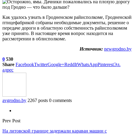
Как удалось узнать в Гродненском райисполкоме, Гродненской
птицефабрикой собраны необходимые документы, решение о
передаче дороги в областную собственность райисполкомом
уже принято. В настоящее время вопрос находится на
рассмотрении в облисполкоме.
Источник:
newgrodno.by
0
530
Share
Facebook
Twitter
Google+
ReddIt
WhatsApp
Pinterest
Эл.
адрес
avgrodno.by
2267 posts
0 comments
Prev Post
На литовской границе задержали караван машин с