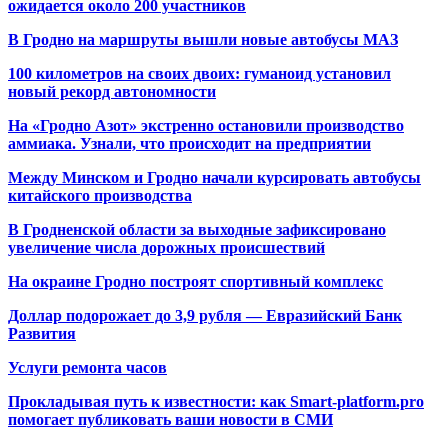
ожидается около 200 участников
В Гродно на маршруты вышли новые автобусы МАЗ
100 километров на своих двоих: гуманоид установил
новый рекорд автономности
На «Гродно Азот» экстренно остановили производство
аммиака. Узнали, что происходит на предприятии
Между Минском и Гродно начали курсировать автобусы
китайского производства
В Гродненской области за выходные зафиксировано
увеличение числа дорожных происшествий
На окраине Гродно построят спортивный
комплекс
Доллар подорожает до 3,9 рубля — Евразийский Банк
Развития
Услуги ремонта часов
Прокладывая путь к известности: как Smart-platform.pro
помогает публиковать ваши новости в СМИ