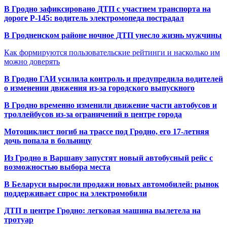
В Гродно зафиксировано ДТП с участием транспорта на
дороге Р-145: водитель электромопеда пострадал
В Гродненском районе ночное ДТП унесло жизнь мужчины
Как формируются пользовательские рейтинги и насколько им
можно доверять
В Гродно ГАИ усилила контроль и предупредила водителей
о изменении движения из-за городского выпускного
В Гродно временно изменили движение части автобусов и
троллейбусов из-за ограничений в центре города
Мотоциклист погиб на трассе под Гродно, его 17-летняя
дочь попала в больницу
Из Гродно в Варшаву запустят новый автобусный рейс с
возможностью выбора места
В Беларуси выросли продажи новых автомобилей: рынок
поддерживает спрос на электромобили
ДТП в центре Гродно: легковая машина вылетела на
тротуар