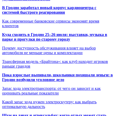
В Гродно заработал новый корпус кардиоцентра с
системой быстрого реагирования
Как современные банковские сервисы экономят время
клиентов
Куда сходить в Гродно 25–26 июля: выставки, музыка в
парке и прогулки по старому городу
Почему доступность обслуживания влияет на выбор
автомобиля не меньше цены и комплектации
Трансферная модель «Брайтона»: как клуб находит игроков
раньше грандов
Пока взрослые выпивали, школьники похищали деньги: в
Гродно возбудили уголовное дело
Запас хода электротранспорта: от чего он зависит и как
оценивать реальные показатели
Какой запас хода нужен электроскутеру: как выбрать
оптимальную дальность
Шум на дачах и агроусадьбах: когда отдых может стать