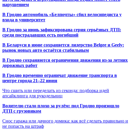
нарушением
В Гродно автомобиль «Белпочты» сбил велосипедиста у
входа в университет
В Гродно за июнь зафиксирована серия серьёзных ДТП:
среди пострадавших есть погибший
В Беларуси в июне сохраняется лидерство Belgee и Geely:
рынок новых авто остаётся стабильным
В Гродно сохраняются ограничения движения из-за летних
дорожных работ
В Гродно временно ограничат движение транспорта в
центре города 21–22 июня
Что сшить или переделать из секонда: подборка идей
апсайклинга для рукодельниц
Водителю стало плохо за рулём: под Гродно произошло
ДТП с грузовиком
Снос гаража или дачного домика: как всё сделать правильно и
не попасть на штраф