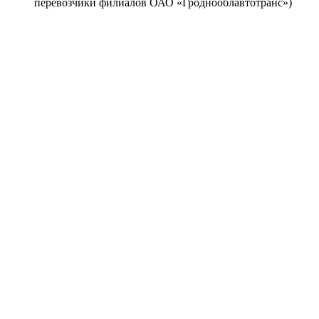
перевозчики филиалов ОАО «Гроднооблавтотранс»)