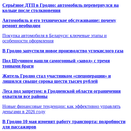
Серьёзное ДТП в Гродно: автомобиль перевернулся на
кольце после столкновения
Автомобиль и его техническое обслуживание: почему
ремонт необходим
Покупка автомобиля в Беларуси: ключевые этапы и
особенности оформления
В Гродно запустили новое производство углекислого газа
Под Щучином нашли самогонный «завод» с тремя
тоннами браги
Житель Гродно стал участником «спецоперации» и
лишился свыше сорока шести тысяч рублей
Леса под запретом: в Гродненской области ограничения
охватили все районы
Новые финансовые тенденции: как эффективно управлять
деньгами в 2026 году
В Гродно 10 мая изменят работу транспорта: подробности
для пассажиров