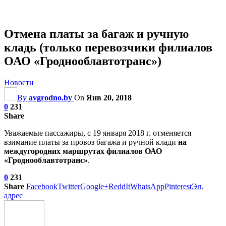
Отмена платы за багаж и ручную
кладь (только перевозчики филиалов
ОАО «Гроднооблавтотранс»)
Новости
By
avgrodno.by
On
Янв 20, 2018
0
231
Share
Уважаемые пассажиры, с 19 января 2018 г. отменяется
взимание платы за провоз багажа и ручной клади
на
междугородних маршрутах филиалов ОАО
«Гроднооблавтотранс»
.
0
231
Share
Facebook
Twitter
Google+
ReddIt
WhatsApp
Pinterest
Эл.
адрес