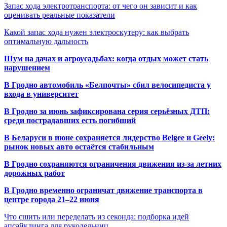
Запас хода электротранспорта: от чего он зависит и как
оценивать реальные показатели
Какой запас хода нужен электроскутеру: как выбрать
оптимальную дальность
Шум на дачах и агроусадьбах: когда отдых может стать
нарушением
В Гродно автомобиль «Белпочты» сбил велосипедиста у
входа в университет
В Гродно за июнь зафиксирована серия серьёзных ДТП:
среди пострадавших есть погибший
В Беларуси в июне сохраняется лидерство Belgee и Geely:
рынок новых авто остаётся стабильным
В Гродно сохраняются ограничения движения из-за летних
дорожных работ
В Гродно временно ограничат движение транспорта в
центре города 21–22 июня
Что сшить или переделать из секонда: подборка идей
апсайклинга для рукодельниц