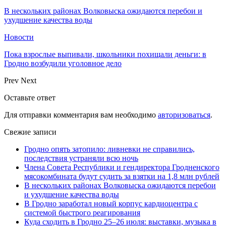
В нескольких районах Волковыска ожидаются перебои и
ухудшение качества воды
Новости
Пока взрослые выпивали, школьники похищали деньги: в
Гродно возбудили уголовное дело
Prev
Next
Оставьте ответ
Для отправки комментария вам необходимо
авторизоваться
.
Свежие записи
Гродно опять затопило: ливневки не справились,
последствия устраняли всю ночь
Члена Совета Республики и гендиректора Гродненского
мясокомбината будут судить за взятки на 1,8 млн рублей
В нескольких районах Волковыска ожидаются перебои
и ухудшение качества воды
В Гродно заработал новый корпус кардиоцентра с
системой быстрого реагирования
Куда сходить в Гродно 25–26 июля: выставки, музыка в