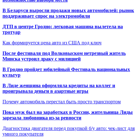
В Беларуси выросли продажи новых автомобилей: рынок
поддерживает спрос на электромобили
ДТП в центре Гродно: легковая машина вылетела на
тротуар
Как формируется цена авто из США под ключ
После фестиваля под Волковыском нетрезвый житель
Минска устроил драку с милицией
В Гродно пройдет юбилейный Фестиваль национальных
культур
В Лиде женщина оформляла кредиты на коллег и
проигрывала деньги в азартные игры
Почему автомобиль перестал быть просто транспортом
Пока муж был на заработках в России, жительница Лиды
зарезала любовника из-за ревности
Диагностика двигателя перед покупкой б/у авто: чек-лист для
умного покупателя