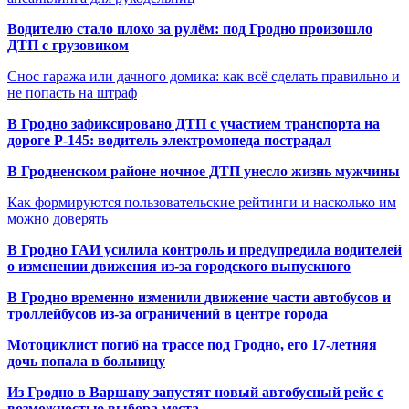
Водителю стало плохо за рулём: под Гродно произошло
ДТП с грузовиком
Снос гаража или дачного домика: как всё сделать правильно и
не попасть на штраф
В Гродно зафиксировано ДТП с участием транспорта на
дороге Р-145: водитель электромопеда пострадал
В Гродненском районе ночное ДТП унесло жизнь мужчины
Как формируются пользовательские рейтинги и насколько им
можно доверять
В Гродно ГАИ усилила контроль и предупредила водителей
о изменении движения из-за городского выпускного
В Гродно временно изменили движение части автобусов и
троллейбусов из-за ограничений в центре города
Мотоциклист погиб на трассе под Гродно, его 17-летняя
дочь попала в больницу
Из Гродно в Варшаву запустят новый автобусный рейс с
возможностью выбора места