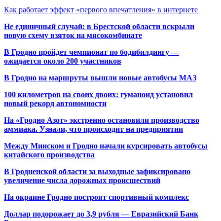
Как работает эффект «первого впечатления» в интернете
Не единичный случай: в Брестской области вскрыли
новую схему взяток на мясокомбинате
В Гродно пройдет чемпионат по бодибилдингу —
ожидается около 200 участников
В Гродно на маршруты вышли новые автобусы МАЗ
100 километров на своих двоих: гуманоид установил
новый рекорд автономности
На «Гродно Азот» экстренно остановили производство
аммиака. Узнали, что происходит на предприятии
Между Минском и Гродно начали курсировать автобусы
китайского производства
В Гродненской области за выходные зафиксировано
увеличение числа дорожных происшествий
На окраине Гродно построят спортивный
комплекс
Доллар подорожает до 3,9 рубля — Евразийский Банк