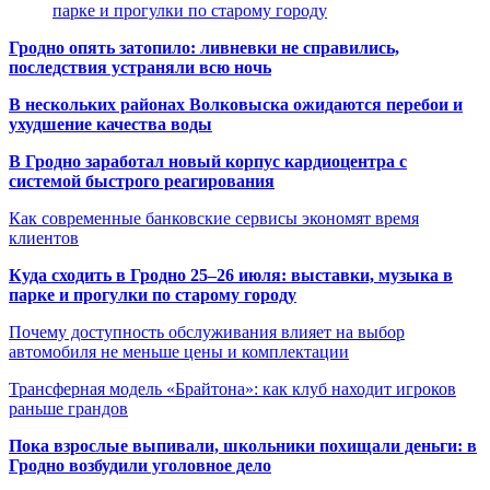
парке и прогулки по старому городу
Гродно опять затопило: ливневки не справились,
последствия устраняли всю ночь
В нескольких районах Волковыска ожидаются перебои и
ухудшение качества воды
В Гродно заработал новый корпус кардиоцентра с
системой быстрого реагирования
Как современные банковские сервисы экономят время
клиентов
Куда сходить в Гродно 25–26 июля: выставки, музыка в
парке и прогулки по старому городу
Почему доступность обслуживания влияет на выбор
автомобиля не меньше цены и комплектации
Трансферная модель «Брайтона»: как клуб находит игроков
раньше грандов
Пока взрослые выпивали, школьники похищали деньги: в
Гродно возбудили уголовное дело