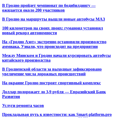
В Гродно пройдет чемпионат по бодибилдингу —
ожидается около 200 участников
В Гродно на маршруты вышли новые автобусы МАЗ
100 километров на своих двоих: гуманоид установил
новый рекорд автономности
На «Гродно Азот» экстренно остановили производство
аммиака. Узнали, что происходит на предприятии
Между Минском и Гродно начали курсировать автобусы
китайского производства
В Гродненской области за выходные зафиксировано
увеличение числа дорожных происшествий
На окраине Гродно построят спортивный
комплекс
Доллар подорожает до 3,9 рубля — Евразийский Банк
Развития
Услуги ремонта часов
Прокладывая путь к известности: как Smart-platform.pro