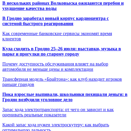
В нескольких районах Волковыска ожидаются перебои и
ухудшение качества воды
В Гродно заработал новый корпус кардиоцентра с
системой быстрого реагирования
Как современные банковские сервисы экономят время
клиентов
Куда сходить в Гродно 25–26 июля: выставки, музыка в
парке и прогулки по старому городу
Почему доступность обслуживания влияет на выбор
автомобиля не меньше цены и комплектации
Трансферная модель «Брайтона»: как клуб находит игроков
раньше грандов
Пока взрослые выпивали, школьники похищали деньги: в
Гродно возбудили уголовное дело
Запас хода электротранспорта: от чего он зависит и как
оценивать реальные показатели
Какой запас хода нужен электроскутеру: как выбрать
оптимальную дальность