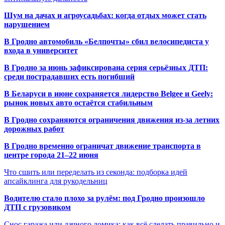
Шум на дачах и агроусадьбах: когда отдых может стать
нарушением
В Гродно автомобиль «Белпочты» сбил велосипедиста у
входа в университет
В Гродно за июнь зафиксирована серия серьёзных ДТП:
среди пострадавших есть погибший
В Беларуси в июне сохраняется лидерство Belgee и Geely:
рынок новых авто остаётся стабильным
В Гродно сохраняются ограничения движения из-за летних
дорожных работ
В Гродно временно ограничат движение транспорта в
центре города 21–22 июня
Что сшить или переделать из секонда: подборка идей
апсайклинга для рукодельниц
Водителю стало плохо за рулём: под Гродно произошло
ДТП с грузовиком
Снос гаража или дачного домика: как всё сделать правильно и