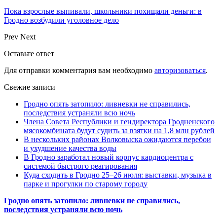
Пока взрослые выпивали, школьники похищали деньги: в
Гродно возбудили уголовное дело
Prev
Next
Оставьте ответ
Для отправки комментария вам необходимо
авторизоваться
.
Свежие записи
Гродно опять затопило: ливневки не справились,
последствия устраняли всю ночь
Члена Совета Республики и гендиректора Гродненского
мясокомбината будут судить за взятки на 1,8 млн рублей
В нескольких районах Волковыска ожидаются перебои
и ухудшение качества воды
В Гродно заработал новый корпус кардиоцентра с
системой быстрого реагирования
Куда сходить в Гродно 25–26 июля: выставки, музыка в
парке и прогулки по старому городу
Гродно опять затопило: ливневки не справились,
последствия устраняли всю ночь