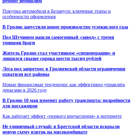
ремонт необходим
Покупка автомобиля в Беларуси: ключевые этапы и
особенности оформления
В Гродно запустили новое производство углекислого газа
Под Щучином нашли самогонный «завод» с тремя
тоннами браги
Житель Гродно стал участником «спецоперации» и
лишился свыше сорока шести тысяч рублей
Леса под запретом: в Гродненской области ограничения
охватили все районы
Новые финансовые тенденции: как эффективно управлять
деньгами в 2026 году
В Гродно 10 мая изменят работу транспорта: подробности
для пассажиров
Как работает эффект «первого впечатления» в интернете
Не единичный случай: в Брестской области вскрыли
новую схему взяток на мясокомбинате