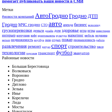
помогает публиковать ваши новости в СМИ
Метки
АвтоГродно
Гродно
ДТП
#новости компаний
авто
Гродно
бизнес
МЧС гродно
аренда
СТО
велосипед
грузоперевозки
здоровье
деньги
дом
игра
игры
дизайн
инвестиции
интерьер
маркетинг
мебель
коррупция
кофе
медицина
криптовалюты
культура
пожар
недвижимость
отдых
окна
промышленность
металл
ноутбук
работа
спорт
развлечения
строительство
ремонт
такси
ритуал
футбол
технологии
транспорт
эвакуатор
торговля
Районные новости
Большая Берестовица
Волковыск
Вороново
Гродно
Дятлово
Зельва
Ивье
Кореличи
Лида
Мосты
Новогрудок