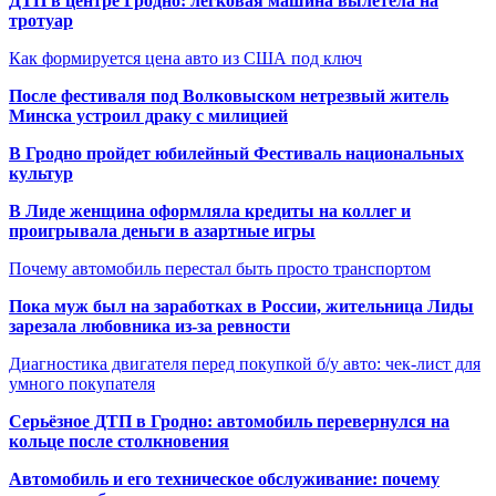
ДТП в центре Гродно: легковая машина вылетела на
тротуар
Как формируется цена авто из США под ключ
После фестиваля под Волковыском нетрезвый житель
Минска устроил драку с милицией
В Гродно пройдет юбилейный Фестиваль национальных
культур
В Лиде женщина оформляла кредиты на коллег и
проигрывала деньги в азартные игры
Почему автомобиль перестал быть просто транспортом
Пока муж был на заработках в России, жительница Лиды
зарезала любовника из-за ревности
Диагностика двигателя перед покупкой б/у авто: чек-лист для
умного покупателя
Серьёзное ДТП в Гродно: автомобиль перевернулся на
кольце после столкновения
Автомобиль и его техническое обслуживание: почему