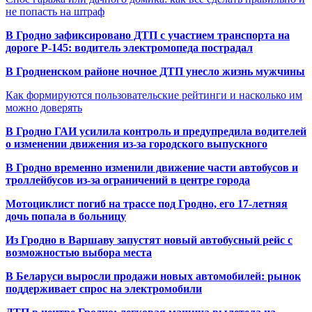
не попасть на штраф
В Гродно зафиксировано ДТП с участием транспорта на
дороге Р-145: водитель электромопеда пострадал
В Гродненском районе ночное ДТП унесло жизнь мужчины
Как формируются пользовательские рейтинги и насколько им
можно доверять
В Гродно ГАИ усилила контроль и предупредила водителей
о изменении движения из-за городского выпускного
В Гродно временно изменили движение части автобусов и
троллейбусов из-за ограничений в центре города
Мотоциклист погиб на трассе под Гродно, его 17-летняя
дочь попала в больницу
Из Гродно в Варшаву запустят новый автобусный рейс с
возможностью выбора места
В Беларуси выросли продажи новых автомобилей: рынок
поддерживает спрос на электромобили