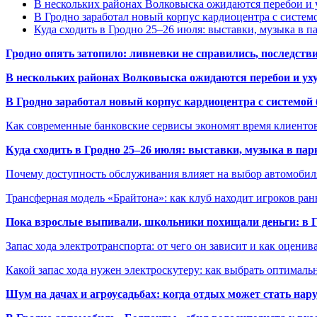
В нескольких районах Волковыска ожидаются перебои и 
В Гродно заработал новый корпус кардиоцентра с систем
Куда сходить в Гродно 25–26 июля: выставки, музыка в п
Гродно опять затопило: ливневки не справились, последств
В нескольких районах Волковыска ожидаются перебои и ух
В Гродно заработал новый корпус кардиоцентра с системой
Как современные банковские сервисы экономят время клиенто
Куда сходить в Гродно 25–26 июля: выставки, музыка в пар
Почему доступность обслуживания влияет на выбор автомобил
Трансферная модель «Брайтона»: как клуб находит игроков ран
Пока взрослые выпивали, школьники похищали деньги: в Гр
Запас хода электротранспорта: от чего он зависит и как оценив
Какой запас хода нужен электроскутеру: как выбрать оптималь
Шум на дачах и агроусадьбах: когда отдых может стать на