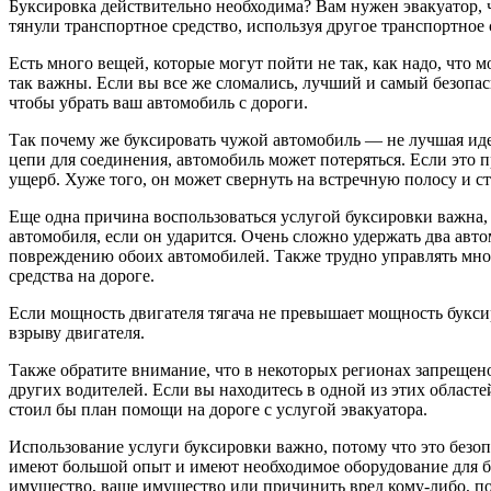
Буксировка действительно необходима? Вам нужен эвакуатор, 
тянули транспортное средство, используя другое транспортное с
Есть много вещей, которые могут пойти не так, как надо, что
так важны. Если вы все же сломались, лучший и самый безопа
чтобы убрать ваш автомобиль с дороги.
Так почему же буксировать чужой автомобиль — не лучшая иде
цепи для соединения, автомобиль может потеряться. Если это 
ущерб. Хуже того, он может свернуть на встречную полосу и ст
Еще одна причина воспользоваться услугой буксировки важна,
автомобиля, если он ударится. Очень сложно удержать два авто
повреждению обоих автомобилей. Также трудно управлять мног
средства на дороге.
Если мощность двигателя тягача не превышает мощность букси
взрыву двигателя.
Также обратите внимание, что в некоторых регионах запрещено
других водителей. Если вы находитесь в одной из этих областей
стоил бы план помощи на дороге с услугой эвакуатора.
Использование услуги буксировки важно, потому что это безо
имеют большой опыт и имеют необходимое оборудование для бы
имущество, ваше имущество или причинить вред кому-либо, п