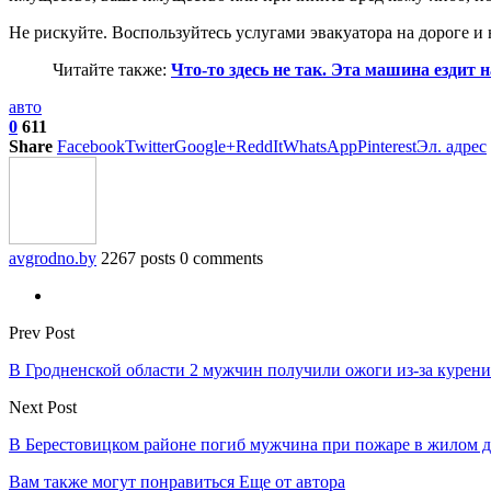
Не рискуйте. Воспользуйтесь услугами эвакуатора на дороге 
Читайте также:
Что-то здесь не так. Эта машина ездит н
авто
0
611
Share
Facebook
Twitter
Google+
ReddIt
WhatsApp
Pinterest
Эл. адрес
avgrodno.by
2267 posts
0 comments
Prev Post
В Гродненской области 2 мужчин получили ожоги из-за курени
Next Post
В Берестовицком районе погиб мужчина при пожаре в жилом 
Вам также могут понравиться
Еще от автора