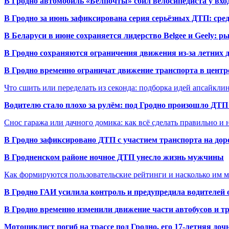
В Гродно автомобиль «Белпочты» сбил велосипедиста у вхо
В Гродно за июнь зафиксирована серия серьёзных ДТП: сре
В Беларуси в июне сохраняется лидерство Belgee и Geely: 
В Гродно сохраняются ограничения движения из-за летних
В Гродно временно ограничат движение транспорта в центр
Что сшить или переделать из секонда: подборка идей апсайкли
Водителю стало плохо за рулём: под Гродно произошло ДТП
Снос гаража или дачного домика: как всё сделать правильно и 
В Гродно зафиксировано ДТП с участием транспорта на доро
В Гродненском районе ночное ДТП унесло жизнь мужчины
Как формируются пользовательские рейтинги и насколько им 
В Гродно ГАИ усилила контроль и предупредила водителей 
В Гродно временно изменили движение части автобусов и тр
Мотоциклист погиб на трассе под Гродно, его 17-летняя доч