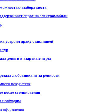
озможностью выбора места
оддерживает спрос на электромобили
ар
ка устроил драку с милицией
ьтур
ала деньги в азартные игры
резала любовника из-за ревности
умного покупателя
це после столкновения
т необходим
ти оформления