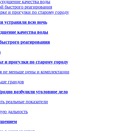
ухудшение качества воды
ой быстрого реагирования
арке и прогулки по старому городу
ия устраняли всю ночь
удшение качества воды
 быстрого реагирования
в
ке и прогулки по старому городу
я не меньше цены и комплектации
ьше грандов
одно возбудили уголовное дело
ать реальные показатели
ную дальность
рушением