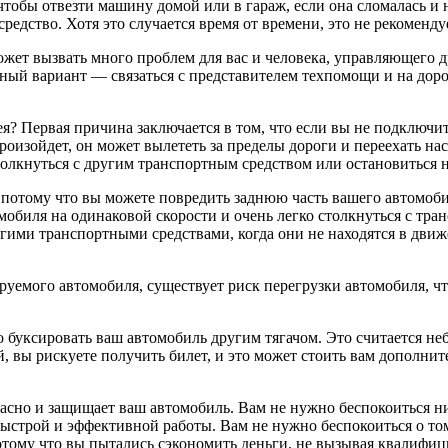
чтобы отвезти машину домой или в гараж, если она сломалась и
редство. Хотя это случается время от времени, это не рекомендуе
 может вызвать много проблем для вас и человека, управляющего
сный вариант — связаться с представителем техпомощи и на дор
я? Первая причина заключается в том, что если вы не подключи
произойдет, он может вылететь за пределы дороги и переехать на
олкнуться с другим транспортным средством или остановиться на 
 потому что вы можете повредить заднюю часть вашего автомоби
мобиля на одинаковой скорости и очень легко столкнуться с тра
ими транспортными средствами, когда они не находятся в движ
руемого автомобиля, существует риск перегрузки автомобиля, ч
 буксировать ваш автомобиль другим тягачом. Это считается не
, вы рискуете получить билет, и это может стоить вам дополните
пасно и защищает ваш автомобиль. Вам не нужно беспокоиться 
строй и эффективной работы. Вам не нужно беспокоиться о том
отому что вы пытались сэкономить деньги, не вызывая квалиф