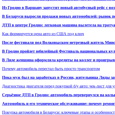
Из Гродно в Варшаву запустят новый автобусный рейс с в
В Беларуси выросли продажи новых автомобилей: рынок п
ДТП в центре Гродно: легковая машина вылетела на троту
Как формируется цена авто из США под ключ
После фестиваля под Волковыском нетрезвый житель Минс
В Гродно пройдет юбилейный Фестиваль национальных кул
В Лиде женщина оформляла кредиты на коллег и проигрыв
Почему автомобиль перестал быть просто транспортом
Пока муж был на заработках в России, жительница Лиды за
Диагностика двигателя перед покупкой б/у авто: чек-лист для 
Серьёзное ДТП в Гродно: автомобиль перевернулся на коль
Автомобиль и его техническое обслуживание: почему ремон
Покупка автомобиля в Беларуси: ключевые этапы и особеннос