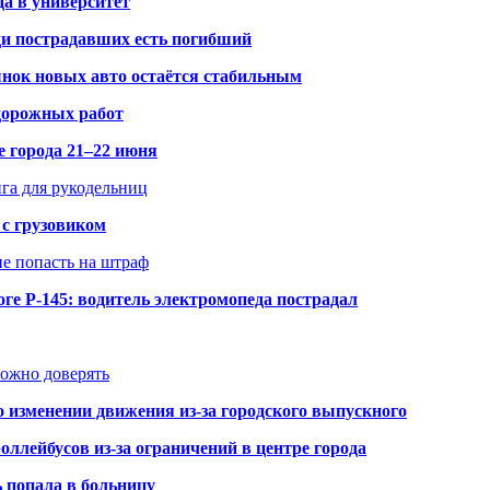
да в университет
ди пострадавших есть погибший
рынок новых авто остаётся стабильным
 дорожных работ
е города 21–22 июня
нга для рукодельниц
 с грузовиком
не попасть на штраф
ге Р-145: водитель электромопеда пострадал
можно доверять
о изменении движения из-за городского выпускного
оллейбусов из-за ограничений в центре города
ь попала в больницу