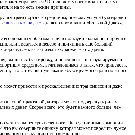
 не может управляться? В прошлом многие водители сами
тся, и на то есть веские причины.
 другим транспортным средством, поэтому услуги буксировки
оге
вызвать эвакуатор
дешево в компании «Большой Джек»,
те его должным образом и не используете большие и прочные
сыпь или врезаться в дерево и причинить еще больший
дороге, где кто-то позади вас может его ударить.
ля, выполняя буксировку, и переднюю часть буксируемого
нспортным средством, втягивающимся в тягач, что приведет к
ении, что затрудняет удержание буксируемого транспортного
то может привести к проскальзыванию трансмиссии и даже
безопасной практикой, которая может подвергнуть риску
льных денег. Скорее всего, это будет намного больше, чем
ни о чем из вышеперечисленного. Эвакуационные компании
, что вы совершите ошибку, которая может повредить чужое
ицированную эвакуационную компанию.