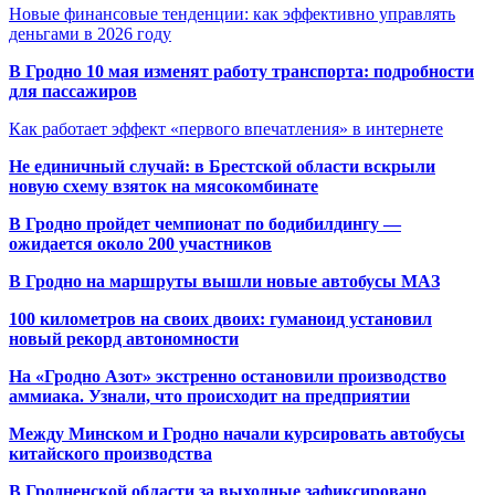
Новые финансовые тенденции: как эффективно управлять
деньгами в 2026 году
В Гродно 10 мая изменят работу транспорта: подробности
для пассажиров
Как работает эффект «первого впечатления» в интернете
Не единичный случай: в Брестской области вскрыли
новую схему взяток на мясокомбинате
В Гродно пройдет чемпионат по бодибилдингу —
ожидается около 200 участников
В Гродно на маршруты вышли новые автобусы МАЗ
100 километров на своих двоих: гуманоид установил
новый рекорд автономности
На «Гродно Азот» экстренно остановили производство
аммиака. Узнали, что происходит на предприятии
Между Минском и Гродно начали курсировать автобусы
китайского производства
В Гродненской области за выходные зафиксировано