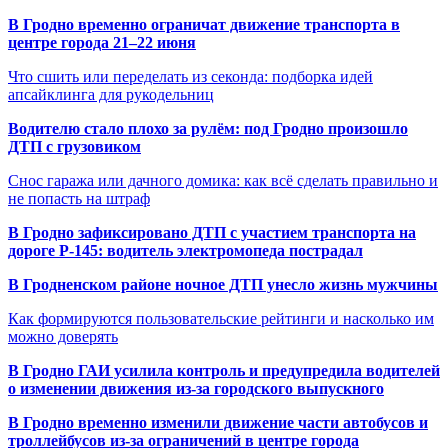
В Гродно временно ограничат движение транспорта в
центре города 21–22 июня
Что сшить или переделать из секонда: подборка идей
апсайклинга для рукодельниц
Водителю стало плохо за рулём: под Гродно произошло
ДТП с грузовиком
Снос гаража или дачного домика: как всё сделать правильно и
не попасть на штраф
В Гродно зафиксировано ДТП с участием транспорта на
дороге Р-145: водитель электромопеда пострадал
В Гродненском районе ночное ДТП унесло жизнь мужчины
Как формируются пользовательские рейтинги и насколько им
можно доверять
В Гродно ГАИ усилила контроль и предупредила водителей
о изменении движения из-за городского выпускного
В Гродно временно изменили движение части автобусов и
троллейбусов из-за ограничений в центре города