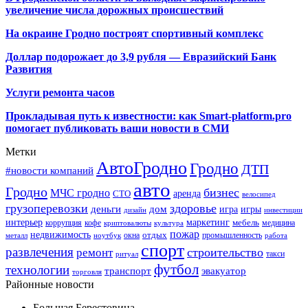
увеличение числа дорожных происшествий
На окраине Гродно построят спортивный
комплекс
Доллар подорожает до 3,9 рубля — Евразийский Банк
Развития
Услуги ремонта часов
Прокладывая путь к известности: как Smart-platform.pro
помогает публиковать ваши новости в СМИ
Метки
АвтоГродно
Гродно
ДТП
#новости компаний
авто
Гродно
бизнес
МЧС гродно
аренда
СТО
велосипед
грузоперевозки
здоровье
деньги
дом
игра
игры
дизайн
инвестиции
интерьер
маркетинг
мебель
коррупция
кофе
медицина
криптовалюты
культура
пожар
недвижимость
отдых
окна
промышленность
металл
ноутбук
работа
спорт
развлечения
строительство
ремонт
такси
ритуал
футбол
технологии
транспорт
эвакуатор
торговля
Районные новости
Большая Берестовица