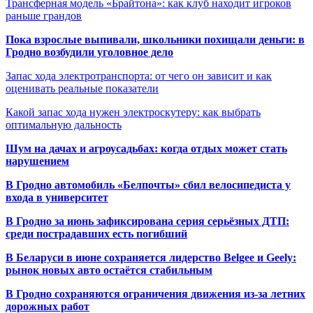
Трансферная модель «Брайтона»: как клуб находит игроков
раньше грандов
Пока взрослые выпивали, школьники похищали деньги: в
Гродно возбудили уголовное дело
Запас хода электротранспорта: от чего он зависит и как
оценивать реальные показатели
Какой запас хода нужен электроскутеру: как выбрать
оптимальную дальность
Шум на дачах и агроусадьбах: когда отдых может стать
нарушением
В Гродно автомобиль «Белпочты» сбил велосипедиста у
входа в университет
В Гродно за июнь зафиксирована серия серьёзных ДТП:
среди пострадавших есть погибший
В Беларуси в июне сохраняется лидерство Belgee и Geely:
рынок новых авто остаётся стабильным
В Гродно сохраняются ограничения движения из-за летних
дорожных работ