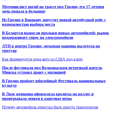
Мотоциклист погиб на трассе под Гродно, его 17-летняя
дочь попала в больницу
Из Гродно в Варшаву запустят новый автобусный рейс с
возможностью выбора места
В Беларуси выросли продажи новых автомобилей: рынок
поддерживает спрос на электромобили
ДТП в центре Гродно: легковая машина вылетела на
тротуар
Как формируется цена авто из США под ключ
После фестиваля под Волковыском нетрезвый житель
Минска устроил драку с милицией
В Гродно пройдет юбилейный Фестиваль национальных
культур
В Лиде женщина оформляла кредиты на коллег и
проигрывала деньги в азартные игры
Почему автомобиль перестал быть просто транспортом