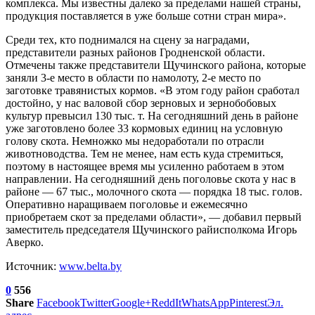
комплекса. Мы известны далеко за пределами нашей страны,
продукция поставляется в уже больше сотни стран мира».
Среди тех, кто поднимался на сцену за наградами,
представители разных районов Гродненской области.
Отмечены также представители Щучинского района, которые
заняли 3-е место в области по намолоту, 2-е место по
заготовке травянистых кормов. «В этом году район сработал
достойно, у нас валовой сбор зерновых и зернобобовых
культур превысил 130 тыс. т. На сегодняшний день в районе
уже заготовлено более 33 кормовых единиц на условную
голову скота. Немножко мы недоработали по отрасли
животноводства. Тем не менее, нам есть куда стремиться,
поэтому в настоящее время мы усиленно работаем в этом
направлении. На сегодняшний день поголовье скота у нас в
районе — 67 тыс., молочного скота — порядка 18 тыс. голов.
Оперативно наращиваем поголовье и ежемесячно
приобретаем скот за пределами области», — добавил первый
заместитель председателя Щучинского райисполкома Игорь
Аверко.
Источник:
www.belta.by
0
556
Share
Facebook
Twitter
Google+
ReddIt
WhatsApp
Pinterest
Эл.