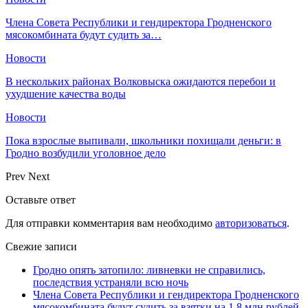
Члена Совета Республики и гендиректора Гродненского
мясокомбината будут судить за…
Новости
В нескольких районах Волковыска ожидаются перебои и
ухудшение качества воды
Новости
Пока взрослые выпивали, школьники похищали деньги: в
Гродно возбудили уголовное дело
Prev
Next
Оставьте ответ
Для отправки комментария вам необходимо
авторизоваться
.
Свежие записи
Гродно опять затопило: ливневки не справились,
последствия устраняли всю ночь
Члена Совета Республики и гендиректора Гродненского
мясокомбината будут судить за взятки на 1,8 млн рублей