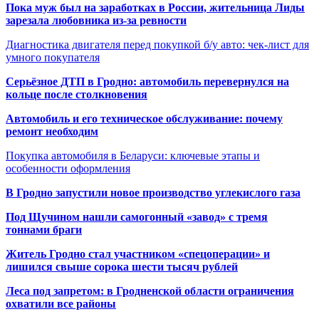
Пока муж был на заработках в России, жительница Лиды
зарезала любовника из-за ревности
Диагностика двигателя перед покупкой б/у авто: чек-лист для
умного покупателя
Серьёзное ДТП в Гродно: автомобиль перевернулся на
кольце после столкновения
Автомобиль и его техническое обслуживание: почему
ремонт необходим
Покупка автомобиля в Беларуси: ключевые этапы и
особенности оформления
В Гродно запустили новое производство углекислого газа
Под Щучином нашли самогонный «завод» с тремя
тоннами браги
Житель Гродно стал участником «спецоперации» и
лишился свыше сорока шести тысяч рублей
Леса под запретом: в Гродненской области ограничения
охватили все районы